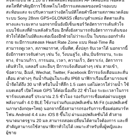
สดใสที่สำคัญมีการใช้เทคโนโลยีการแสดงผลของหน้าจอแบบ
สะท้อนแสง จะปรับความสว่างอัตโนมัติโดยคำนึงตามสภาพแวดล้อม
ระบบ Sony 28nm GPS+GLONASS เพื่อระบุตำแหน่ง ติดตามเส้น
ทางและระยะทาง นอกจากนั้นยังมีเซ็นเซอร์วัดอัตราการเต้นหัวใจ
บบใช้แสงที่ด้านหลังตัวเรือน อีกทั้งยังสามารถจับอัตราการเต้นของ
หัวใจได้อัตโนมัติและต่อเนื่องอีกด้วยไม่ว่าจะเป็น ในขณะออกกำลัง
กาย จะมีการแสดงผล Heart Rate Zone แบบ Real-Time คือ
สามารถดูเวลา, สภาพอากาศ, เข็มทิศ, ตั้งปลุก จับเวลาได้ นอกจากนี้
ังมีการตรวจจับต่างๆ เช่น วิ่ง, วิ่งบนลู่วิ่ง, เดิน,ปั่นจักรยาน, ระยะ
ทาง, จำนวนก้าว, การนอน, เวลา, ความเร็ว, อัตราเร่ง, อัตราการ
เต้นหัวใจ, แคลอรี่ และอื่นๆ มีการแจ้งเตือนต่างๆ เช่น สายเข้า,
ข้อความ, อีเมล์, Wechat, Twitter, Facebook มีการแจ้งเตือนและสั่น
เตือน ค่าต่างๆ กันน้ำกันฝุ่นในระดับ IP68 นาฬิกาเรือนนี้สามารถแช่
น้ำจืดได้ถึง 30 นาที หรือในน้ำที่ลึก 1.5 เมตร แต่ไม่ควรใส่ว่ายน้ำ ใช้
บตเตอรี่ เปิดโหมด GPS ได้ต่อเนื่องถึง 22 ชั่วโมง ระยะเวลาในการ
ชาร์จแบตเตอรี่ ประมาณ 2.5 ชั่วโมง รองรับการเชื่อมต่อผ่านบลูทูธ
พลังงานต่ำ 4.0 BLE ใช้งานร่วมกับแอปพลิเคชั่น Mi Fit (แอปพลิเคชั่
นภาษาอังกฤษ+ไทย) นอกจากนี้ยังสามารถรองรับการเชื่อมต่อสมาร์ท
ฟน Android 4.4 และ iOS 8 ขึ้นไป ผ่านแอปพลิเคชั่นได้ ตัวสา
ขนาดมาตรฐาน 20 มล.สามารถสอดเปลี่ยนได้ตามใจต้องการ และที่
สำคัญสามารถใช้สายนาฬิกาทั่วไปได้ เหมาะสำหรับทั้งผู้หญิงและ
ผู้ชา