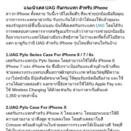
นะนำเคส UAG กันกระแทก สำหรับ iPhone
สาวก iPhone ทั้งหลาย วันนี้เรามีไอเท็มดีๆ ที่จะช่วยปกป้องมือถือคุณ
จากการกระแทกมาฝากกัน รับประกันได้ว่าถ้าได้ลองใช้แล้วคุณจะ
หลงรักอุปกรณ์ชิ้นนี้แน่นอน นั่นก็คือเคสกันกระแทก
UAG
ดยได้รับ
การทดสอบทางทหารจากสหรัฐอเมริกาแล้วว่าสามารถช่วยปกป้องมือ
ถือจากแรงกระแทกได้อย่างมีประสิทธิภาพ ไม่ว่าจะตกกี่ครั้งก็ไม่มีทาง
ตก มาดูกันว่ามี UAG สำหรับ iPhone รุ่นไหนที่น่าสนใจกันบ้าง
1.UAG Pylo Series Case For iPhone 8 / 7 / 6s
เคสกันกระแทกรุ่น Pylo Series โดยสามารถใช้ได้ทั้ง iPhone 8
iPhone 7 และ iPhone 6s ซึ่งมีเกราะป้องกันและตัวบุด้านข้างที่จะ
ช่วยลดแรงกระแทกบนพื้นสภาพผิวทุกประเภท พร้อมวัสดุที่มีความ
เบาไม่หนักมือ มีปุ่มสัมผัสขนาดใหญ่ ให้คุณจับถนัดมือถือง่าย และใช้
งานได้อย่างคล่องตัว นอกจากนี้ยังสามารถใช้ได้กับ Apple Pay และ
ช้ Wireless Charging ได้ด้วยเช่นกัน ส่วนราคาเริ่มต้นแค่
1,350 บาทเท่านั้น
2.UAG Pylo Case For iPhone X
เคสกันกระแทกสำหรับ iPhone X โดยเฉพาะ โดยออกแบบมาให้มี
ความสวยงาม น่าดึงดูด ชวนหลงใหล โดยตัวเคสมาในสี
Crimson พร้อมตัวบุด้านในช่วยลดการกระแทกได้เป็นอย่างดี วัสดุที่
ช้เป็นส่วนประกอบของตัวเคสเบาดั่งขนนก สามารถกดปุ่มใช้งาน