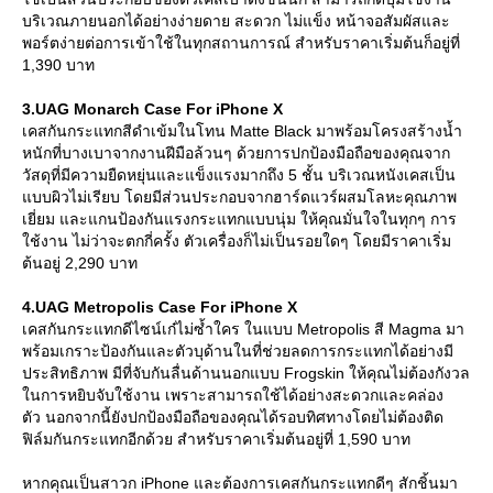
บริเวณภายนอกได้อย่างง่ายดาย สะดวก ไม่แข็ง หน้าจอสัมผัสและ
พอร์ตง่ายต่อการเข้าใช้ในทุกสถานการณ์ สำหรับราคาเริ่มต้นก็อยู่ที่
1,390 บาท
3.UAG Monarch Case For iPhone X
เคสกันกระแทกสีดำเข้มในโทน Matte Black มาพร้อมโครงสร้างน้ำ
หนักที่บางเบาจากงานฝีมือล้วนๆ ด้วยการปกป้องมือถือของคุณจาก
วัสดุที่มีความยืดหยุ่นและแข็งแรงมากถึง 5 ชั้น บริเวณหนังเคสเป็น
บบผิวไม่เรียบ โดยมีส่วนประกอบจากฮาร์ดแวร์ผสมโลหะคุณภาพ
เยี่ยม และแกนป้องกันแรงกระแทกแบบนุ่ม ให้คุณมั่นใจในทุกๆ การ
ช้งาน ไม่ว่าจะตกกี่ครั้ง ตัวเครื่องก็ไม่เป็นรอยใดๆ โดยมีราคาเริ่ม
ต้นอยู่ 2,290 บาท
4.UAG Metropolis Case For iPhone X
เคสกันกระแทกดีไซน์เก๋ไม่ซ้ำใคร ในแบบ Metropolis สี Magma มา
พร้อมเกราะป้องกันและตัวบุด้านในที่ช่วยลดการกระแทกได้อย่างมี
ประสิทธิภาพ มีที่จับกันลื่นด้านนอกแบบ Frogskin ให้คุณไม่ต้องกังวล
นการหยิบจับใช้งาน เพราะสามารถใช้ได้อย่างสะดวกและคล่อง
ตัว นอกจากนี้ยังปกป้องมือถือของคุณได้รอบทิศทางโดยไม่ต้องติด
ฟิล์มกันกระแทกอีกด้วย สำหรับราคาเริ่มต้นอยู่ที่ 1,590 บาท
หากคุณเป็นสาวก iPhone และต้องการเคสกันกระแทกดีๆ สักชิ้นมา