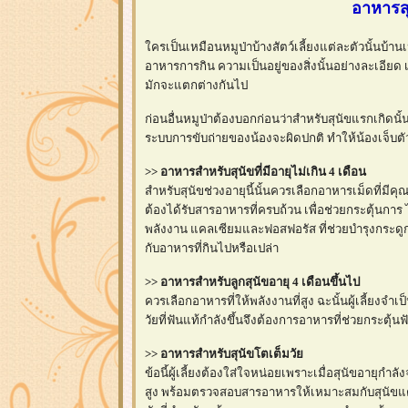
อาหารสุ
ครเป็นเหมือนหมูป่าบ้างสัตว์เลี้ยงแต่ละตัวนั้นบ้
อาหารการกิน ความเป็นอยู่ของสิ่งนั้นอย่างละเอียด 
มักจะแตกต่างกันไป
ก่อนอื่นหมูป่าต้องบอกก่อนว่าสำหรับสุนัขแรกเกิดน
ระบบการขับถ่ายของน้องจะผิดปกติ ทำให้น้องเจ็บตั
>> อาหารสำหรับสุนัขที่มีอายุไม่เกิน 4 เดือน
สำหรับสุนัขช่วงอายุนี้นั้นควรเลือกอาหารเม็ดที่มีค
ต้องได้รับสารอาหารที่ครบถ้วน เพื่อช่วยกระตุ้นการ ไ
พลังงาน แคลเซียมและฟอสฟอรัส ที่ช่วยบำรุงกระดูกเป
กับอาหารที่กินไปหรือเปล่า
>> อาหารสำหรับลูกสุนัขอายุ 4 เดือนขึ้นไป
ควรเลือกอาหารที่ให้พลังงานที่สูง ฉะนั้นผู้เลี้ยงจ
วัยที่ฟันแท้กำลังขึ้นจึงต้องการอาหารที่ช่วยกระตุ้น
>> อาหารสำหรับสุนัขโตเต็มวั
ข้อนี้ผู้เลี้ยงต้องใส่ใจหน่อยเพราะเมื่อสุนัขอายุกำ
สูง พร้อมตรวจสอบสารอาหารให้เหมาะสมกับสุนัขแต