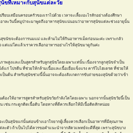
นัข
ที่เหมาะกับสุนัขแต่ละวั
านเปรียบเสมือนครอบครัวของเราไปด้วย เวลาจะเลี้ยงอะไรสักอย่างต้องศึกษา
เอาละวันนี้หมูป่าจะมาพูดถึงอาหารสุนัขแน่นอนว่าอาหารสุนัขแต่ละช่วงอายุนั้น
ั้นสุขนัขจะต้องการนมแม่ และห้ามไม่ให้กินอาหารเม็ดก่อนนะค่ะ เพราะกลัว
ว แต่แม่โตแล้วเราควรเลือกอาหารอย่างไรให้สุนัขมาดูกันค่ะ
ุณภาพสูงและเป็นสูตรสำหรับลูกสุนัขโดยเฉพาะเท่นั้น เนื่องจากลูกสุนัขจำเป็น
ด้แก่ โปรตีน ที่ช่วยให้กล้ามเนื้อและเนื้อเยื่อแข็งแรง คาร์โบไฮเดรต ที่ช่วยให้
็นต้น สำหรับสุนัขช่วงนี้นั้นอาจจะต้องสังเกตการขับถ่ายของสุนัขด้วยว่าเข้า
ำเป็นต้องให้อาหารสูตรสำหรับสุนัขวัยกำลังโตโดยเฉพาะ นอกจากนั้นสุนัขวัยนี้เป็น
ฟัน เช่น กระดูกติดเนื้อดิบ โดยทางที่ดีควรเลือกให้มีเนื้อติดสักหน่อ
ลังจะเป้นสุนัขแก่นั้นค่อนข้างเอาใจยากผู้เลี้ยงควรเลือกเป็นอาหารที่มีคุณภาพ
่ละตัว ถ้าเป็นไปได้ควรขอคำแนะนำจากสัตวแพทย์จะดีที่สุด เพราะสุนัขบาง