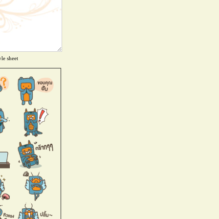
le sheet