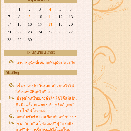
1
2
3
4
5
6
7
8
9
10
11
12
13
14
15
16
17
18
19
20
21
22
23
24
25
26
27
28
29
30
18 มิถุนายน 2563
อาหารสุนัขที่เหมาะกับสุนัขแต่ละวั
All Blog
เช็คราคาประกันรถยนต์ อย่างไรให้
ได้ราคาดีที่สุดในปี 2025
บำรุงผิวหน้าอย่างล้ำลึก ใช้ได้แม้เป็น
สิว ผิวแพ้ง่าย มองหา! "เซรั่มกัญชง"
จากไฮลีฟ โกลบอล
สอบใบขับขี่ต้องเตรียมตัวอะไรบ้าง ?
จาก “แรบบิท ไฟแนนซ์” สู่ “แรบบิท
คร์” กับการรีแบรนด์ดิ้งโฉมใหม่