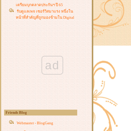
เตรียมบุกตลาดประกันฯ ปี 65
รับดูแลเพจ เซอร์วิสมาแรง หนึ่งใน
หน้าที่สำคัญที่ถูกมองข้ามใน Digital
Marketing!
ต้องการซื้อ ลู่วิ่ง ไว้ที่บ้านสักเครื่อง
ต้องพิจารณาจากอะไรบ้าง
รีวิว 4 รุ่น หูฟังไร้สายชั้นเยี่ยมจาก
Sabbat ใช้งานดี ไม่มีผิดหวัง
4 ประเภทที่นอน ก่อนซื้อใช้งานต้อง
รู้จักกันสักหน่อ
ad
4 ยี่ห้อรถสกู๊ตเตอร์ ขับขี่ง่าย ดีไซน์
สวย มีไว้ ประหยัดพลังงานได้เยอะ !
คีย์บอร์ดเกมมิ่งที่สายเกมห้ามพลาด
ตัวไหนดี ตัวไหนเด็ด ไปส่องด่วน!
มารอบรู้เรื่องเอนชัวร์ เพื่อให้คนที่คุณ
รักแข็งแรงชัวร์ ๆ
กล่องเก็บของมีแบบไหนบ้าง เลือกใช้
อย่างไรให้เหมาะสม ไปดูกัน!
Friends Blog
สุดยอดจักรยานไฟฟ้า ที่มาแรงที่สุด
นตอนนี้ ลดสูงสุดถึง 80%
Webmaster - BlogGang
Smart tv ทีวีที่รู้ใจคนไทยมากที่สุด ณ