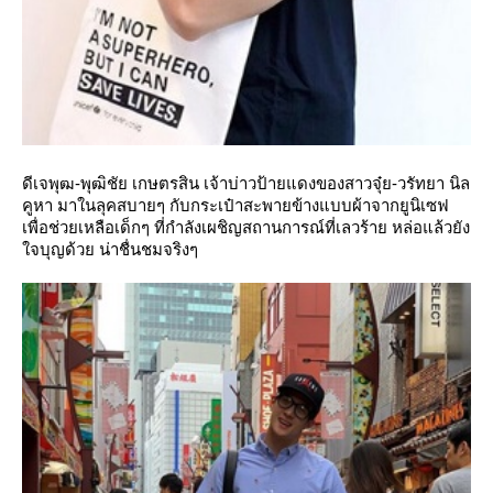
ดีเจพุฒ-พุฒิชัย เกษตรสิน เจ้าบ่าวป้ายแดงของสาวจุ๋ย-วรัทยา นิล
คูหา มาในลุคสบายๆ กับกระเป๋าสะพายข้างแบบผ้าจากยูนิเซฟ
เพื่อช่วยเหลือเด็กๆ ที่กำลังเผชิญสถานการณ์ที่เลวร้าย หล่อแล้วยัง
จบุญด้วย น่าชื่นชมจริงๆ