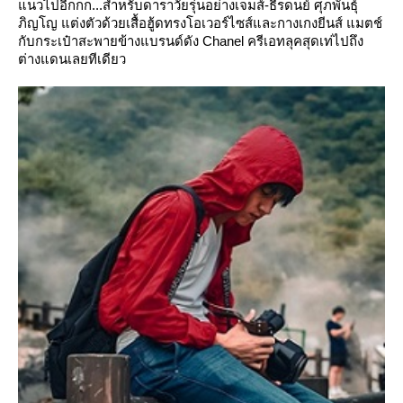
นวไปอี๊กกก...สำหรับดาราวัยรุ่นอย่างเจมส์-ธีรดนย์ ศุภพันธุ์
ภิญโญ แต่งตัวด้วยเสื้อฮู้ดทรงโอเวอร์ไซส์และกางเกงยีนส์ แมตช์
กับกระเป๋าสะพายข้างแบรนด์ดัง Chanel ครีเอทลุคสุดเท่ไปถึง
ต่างแดนเลยทีเดียว