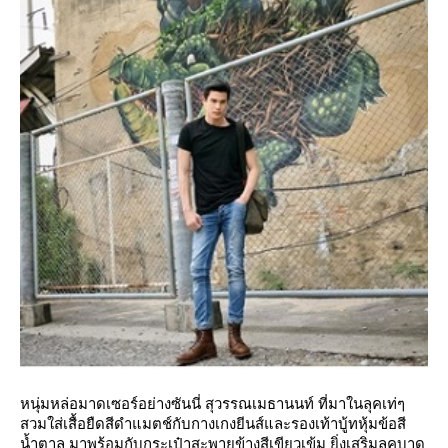
หนุ่มหล่อมาดเซอร์อย่างซันนี่ สุวรรณเมธานนท์ ที่มาในลุคเท่ๆ
สวมใส่เสื้อยืดสีดำแมตช์กับกางเกงยีนส์และรองเท้าบู้ทหุ้มข้อสี
น้ำตาล มาพร้อมกับกระเป๋าสะพายข้างสีเขียวเข้ม ยิ่งเสริมลุคบาด