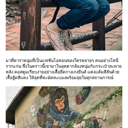
มาที่ดาราหนุ่มที่เป็นแฟชั่นไอคอนของใครหลายๆ คนอย่างโทนี่
รากแก่น ซึ่งในคราวนี้เขามาในลุคตากล้องหนุ่มกับกระเป๋าสะพา
หลัง คอสตูมเรียบง่ายอย่างเสื้อยืดกางเกงยีนส์ แต่งแต้มสีสันด้ว
เสื้อฮู้ดสีแดง ให้ลุคที่ทะมัดทะแมงพร้อมลุยในทุกสถานการณ์