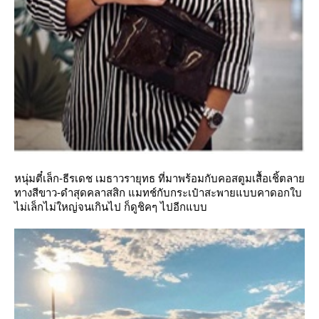
หนุ่มตี๋เล็ก-ธีรเดช เมธาวรายุทธ ที่มาพร้อมกับคอสตูมเสื้อเชิ้ตลา
ทางสีขาว-ดำสุดคลาสสิก แมทช์กับกระเป๋าสะพายแบบคาดอกใบ
ไม่เล็กไม่ใหญ่จนเกินไป ก็ดูชิคๆ ไปอีกแบบ