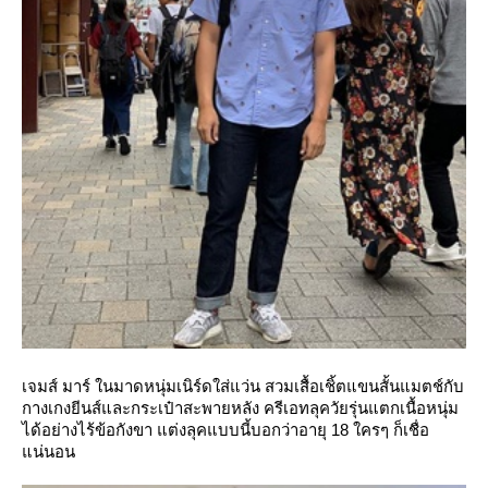
เจมส์ มาร์ ในมาดหนุ่มเนิร์ดใส่แว่น สวมเสื้อเชิ้ตแขนสั้นแมตช์กับ
กางเกงยีนส์และกระเป๋าสะพายหลัง ครีเอทลุควัยรุ่นแตกเนื้อหนุ่ม
ได้อย่างไร้ข้อกังขา แต่งลุคแบบนี้บอกว่าอายุ 18 ใครๆ ก็เชื่อ
น่นอน