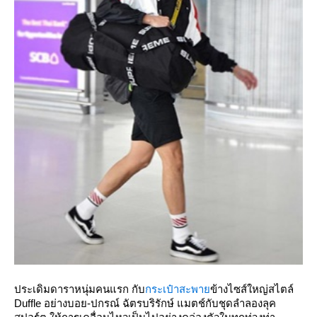
ประเดิมดาราหนุ่มคนแรก กับ
กระเป๋าสะพา
ข้างไซส์ใหญ่สไตล์
Duffle อย่างบอย-ปกรณ์ ฉัตรบริรักษ์ แมตช์กับชุดลำลองลุค