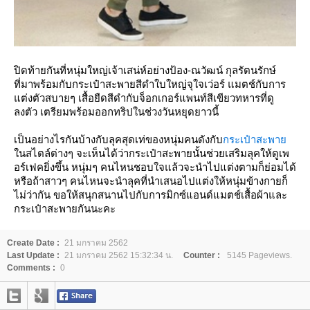
ปิดท้ายกันที่หนุ่มใหญ่เจ้าเสน่ห์อย่างป้อง-ณวัฒน์ กุลรัตนรักษ์
ที่มาพร้อมกับกระเป๋าสะพายสีดำใบใหญ่จุใจเว่อร์ แมตช์กับการ
ต่งตัวสบายๆ เสื้อยืดสีดำกับจ็อกเกอร์แพนท์สีเขียวทหารที่ดู
ลงตัว เตรียมพร้อมออกทริปในช่วงวันหยุดยาวนี้
เป็นอย่างไรกันบ้างกับลุคสุดเท่ของหนุ่มคนดังกับ
กระเป๋าสะพา
นสไตล์ต่างๆ จะเห็นได้ว่ากระเป๋าสะพายนั้นช่วยเสริมลุคให้ดูเพ
อร์เฟคยิ่งขึ้น หนุ่มๆ คนไหนชอบใจแล้วจะนำไปแต่งตามก็ย่อมได้
หรือถ้าสาวๆ คนไหนจะนำลุคที่นำเสนอไปแต่งให้หนุ่มข้างกายก็
ไม่ว่ากัน ขอให้สนุกสนานไปกับการมิกซ์แอนด์แมตช์เสื้อผ้าและ
กระเป๋าสะพายกันนะคะ
Create Date :
21 มกราคม 2562
Last Update :
21 มกราคม 2562 15:32:34 น.
Counter :
5145 Pageviews.
Comments :
0