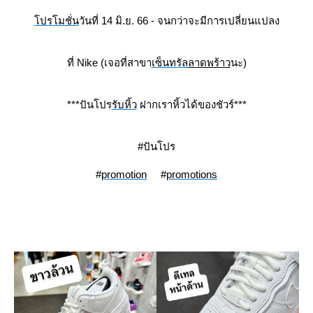
ปรโมชั่น
วันที่ 14 มิ.ย. 66 - จนกว่าจะมีการเปลี่ยนแปลง
ที่ Nike (เจอที่สาขา
เซ็นทรัล
ลาดพร้าว
นะ)
***ปันโปร
รับหิ้ว
ฝากเราหิ้วได้ของชัวร์***
#ปันโปร
#
promotion
#
promotions