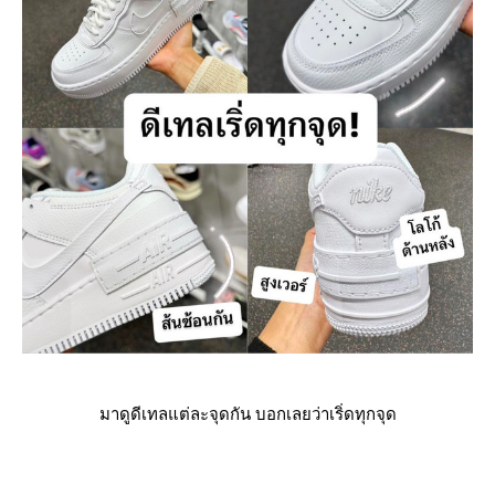
มาดูดีเทลแต่ละจุดกัน บอกเลยว่าเริ่ดทุกจุด