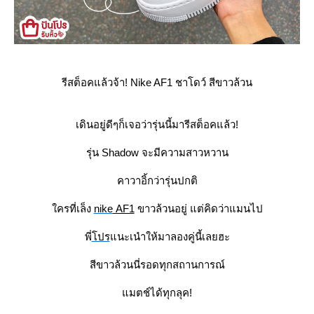
รีสต็อคแล้วจ้า! Nike AF1 ชาโดว์ สีขาวล้วน
เดินอยู่ดีๆก็เจอว่ารุ่นนี้มารีสต็อคแล้ว!
รุ่น Shadow จะมีความสาวหวาน
คาวาอิ้กว่ารุ่นปกติ
ครที่เล็ง
nike
AF1
ขาวล้วนอยู่ แต่คิดว่าแมนไป
พี่
ปร
นะเนำให้มาลองคู่นี้เลยฮะ
สีขาวล้วนนี่รอดทุกสถานการณ์
มตช์ได้ทุกลุค!