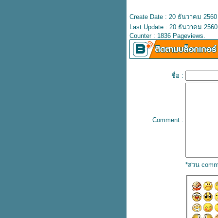
สภากาชาดไท
บรนด์ซันโทรี่ ลงนามปฏิญญา
Create Date : 20 ธันวาคม 2560
ความร่วมมือการจำหน่ายกระเช้า
Last Update : 20 ธันวาคม 2560
Counter : 1836 Pageviews.
ของขวัญปีใหม่
บรนด์ซุปไก่ ทุ่มงบกว่า 6 ล้าน ส่ง
คมเปญ “ง่วงไม่ขับ พักดื่มแบรนด์”
ลดอุบัติเหตุช่วงปีใหม่
ชื่อ :
คณะผู้บริหาร ดิจิทัลด้านธุรกิจ
เกษตร รุ่นที่ 1 ดูงาน ANUGA
Germany 2019
เปิดงานประชุมวิชาการด้าน
ภชนาการ “แบรนด์ เฮลธ์ คอน
Comment :
เฟอร์เรนซ์ 2019”
นักโภชนาการไขประเด็น
ฮิต...อาหารตามเทรนด์เพื่อการลด
น้ำหนัก
*ส่วน comm
เอเอสดี ดิสทริบิวชั่น โชว์นวัตกรรม
กล้องวงจรปิดเพื่อสมาร์ทซิตี้ ในงาน
Digital Thailand Big Bang 2019
บรนด์จูเนียร์ พาเรียนรู้และอนุรักษ์
มลง สิ่งมีชีวิตที่มีสายพันธุ์มาก
ที่สุดในโลก