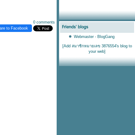
0 comments
are to Facebook
Webmaster - BlogGang
[Add สมาชิกหมายเลข 3876554's blog to
your web]