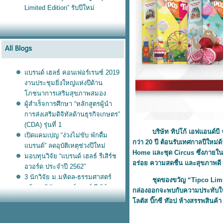
Limited Edition” รับปีใหม่
บรนด์ เฮลธ์ คอนเฟอร์เรนซ์ 2019
งานประชุมยิ่งใหญ่แห่งปีด้าน
ภชนาการเสริมสุขภาพสมอง
ผู้สำเร็จการศึกษา “หลักสูตรผู้นำ
การส่งเสริมดิจิทัลด้านธุรกิจเกษตร”
(CDA) รุ่นที่ 1
บริษัท ทิปโก้ เอฟแอนด์บี จำก
เปิดแคมเปญ “ง่วงไม่ขับ พักดื่ม
กว่า 20 ปี ต้อนรับเทศกาลปีใหม่
บรนด์” ลดอุบัติเหตุช่วงปีใหม่
Home และชุด Circus ซึ่งภายในบ
มอบทุนวิจัย “แบรนด์ เฮลธ์ รีเสิร์ช
อร่อย ความสดชื่น และสุขภาพดี
อวอร์ด ประจำปี 2562”
3 นักวิจัย ม.มหิดล-ธรรมศาสตร์
ชุดของขวัญ “Tipco Limited E
คว้าทุนวิจัยแบรนด์ เฮลธ์ รีเสิร์ช อ
กล่องออกจะพบกับความประทับใจที่
วอร์ด 2019
ลตัส บิ๊กซี ท๊อป ห้างสรรพสินค้า
บรนด์ซันโทรี่ มอบรถบรรทุก แก่
มูลนิธิอาสาเพื่อนพึ่ง (ภา) ยามยาก