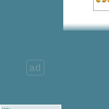
บรนด์จูเนียร์ พาเด็กๆ ไปเรียนรู้
นอกห้องเรียน กับกิจกรรม “พร้อม
ลอง พร้อมLEARN แคมป์ ครั้งที่ 3
ดีป้าเปิดหลักสูตร Digital CEO รุ่นที่
3 เพื่อพัฒนาผู้บริหารยุคดิจิทัลให้
ทันนวัตกรรมดิจิทัลต่างๆ
เปิด “แบรนด์ซัมเมอร์แคมป์พลัส :
ทอล์ค แอนด์ เวิร์คช็อป”
CDA#1 ดีป้า จัดบรรยายเรื่องพิเศษ
การเกษตรอัจฉริยะในนิวซีแลนด์
เตรียมความพร้อมก่อนตะลุ
กิจกรรม “พร้อมลอง พร้อม Learn
ad
คมป์ ตอนนักสำรวจจิ๋วตะลุยโลก
มลง”
เปิดโครงการ แบรนด์ซัมเมอร์แคมป์
พลัส
กิจกรรม “แบรนด์ซัมเมอร์แคมป์
พลัส : ทอล์ค แอนด์ เวิร์คช็อป”
อีก 2 วันเท่านั้น!!! ชวนน้องๆ มา
อัพเกรดสมองกับ แบรนด์ซัมเมอร์
คมป์ พลัส