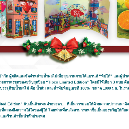
ัด ผู้ผลิตและจัดจำหน่ายน้ำผลไม้เพื่อสุขภาพภายใต้แบรนด์ “ทิปโก้” และผู้
ด้วยการส่งชุดของขวัญสุดป๊อบ “Tipco Limited Edition” โดยมีให้เลือก 3 แบบ คือ
รรจุด้วยน้ำผลไม้ คือ น้ำส้ม และน้ำทับทิมยูเอชที 100% ขนาด 1000 มล. ในราคา
dition” นับเป็นตัวแทนคำอวยพร... ที่เป็นการมอบให้ด้วยความปรารถนาดีจากภ
แสดงถึงความใส่ใจของผู้ให้ โดยท่านที่สนใจสามารถหาซื้อเป็นของขวัญให้กับคนที่
 และร้านค้าชั้นนำทั่วประเทศ