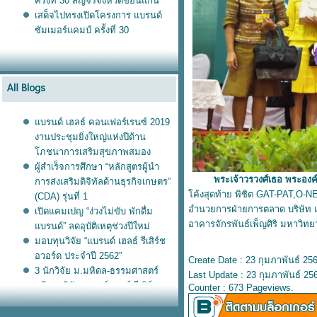
ครั้งที่ 30 สัญจรจังหวัดขอนแก่น
เสด็จไปทรงเปิดโครงการ แบรนด์
ซัมเมอร์แคมป์ ครั้งที่ 30
บรนด์ เฮลธ์ คอนเฟอร์เรนซ์ 2019
งานประชุมยิ่งใหญ่แห่งปีด้าน
ภชนาการเสริมสุขภาพสมอง
ผู้สำเร็จการศึกษา “หลักสูตรผู้นำ
พระเจ้าวรวงศ์เธอ พระองค์เจ
การส่งเสริมดิจิทัลด้านธุรกิจเกษตร”
ค้งสุดท้าย พิชิต GAT-PAT,O-N
(CDA) รุ่นที่ 1
อำนวยการฝ่ายการตลาด บริษัท แ
เปิดแคมเปญ “ง่วงไม่ขับ พักดื่ม
อาคารจักรพันธ์เพ็ญศิริ มหาวิ
บรนด์” ลดอุบัติเหตุช่วงปีใหม่
มอบทุนวิจัย “แบรนด์ เฮลธ์ รีเสิร์ช
อวอร์ด ประจำปี 2562”
Create Date : 23 กุมภาพันธ์ 25
3 นักวิจัย ม.มหิดล-ธรรมศาสตร์
Last Update : 23 กุมภาพันธ์ 25
คว้าทุนวิจัยแบรนด์ เฮลธ์ รีเสิร์ช อ
Counter : 673 Pageviews.
วอร์ด 2019
บรนด์ซันโทรี่ มอบรถบรรทุก แก่