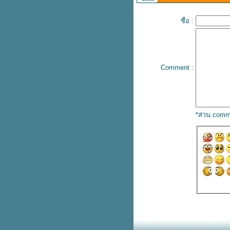
มูลนิธิอาสาเพื่อนพึ่ง (ภา) ยามยาก
สภากาชาดไท
ชื่อ :
บรนด์ซันโทรี่ ลงนามปฏิญญา
ความร่วมมือการจำหน่ายกระเช้า
ของขวัญปีใหม่
บรนด์ซุปไก่ ทุ่มงบกว่า 6 ล้าน ส่ง
Comment :
คมเปญ “ง่วงไม่ขับ พักดื่มแบรนด์”
ลดอุบัติเหตุช่วงปีใหม่
คณะผู้บริหาร ดิจิทัลด้านธุรกิจ
เกษตร รุ่นที่ 1 ดูงาน ANUGA
*ส่วน comm
Germany 2019
เปิดงานประชุมวิชาการด้าน
ภชนาการ “แบรนด์ เฮลธ์ คอน
เฟอร์เรนซ์ 2019”
นักโภชนาการไขประเด็น
ฮิต...อาหารตามเทรนด์เพื่อการลด
น้ำหนัก
เอเอสดี ดิสทริบิวชั่น โชว์นวัตกรรม
กล้องวงจรปิดเพื่อสมาร์ทซิตี้ ในงาน
Digital Thailand Big Bang 2019
บรนด์จูเนียร์ พาเรียนรู้และอนุรักษ์
มลง สิ่งมีชีวิตที่มีสายพันธุ์มาก