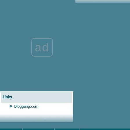
ที่สุดในโลก
บรนด์จูเนียร์ พาเด็กๆ ไปเรียนรู้
นอกห้องเรียน กับกิจกรรม “พร้อม
ลอง พร้อมLEARN แคมป์ ครั้งที่ 3
ดีป้าเปิดหลักสูตร Digital CEO รุ่นที่
3 เพื่อพัฒนาผู้บริหารยุคดิจิทัลให้
ทันนวัตกรรมดิจิทัลต่างๆ
ad
เปิด “แบรนด์ซัมเมอร์แคมป์พลัส :
ทอล์ค แอนด์ เวิร์คช็อป”
CDA#1 ดีป้า จัดบรรยายเรื่องพิเศษ
การเกษตรอัจฉริยะในนิวซีแลนด์
เตรียมความพร้อมก่อนตะลุ
กิจกรรม “พร้อมลอง พร้อม Learn
คมป์ ตอนนักสำรวจจิ๋วตะลุยโลก
มลง”
เปิดโครงการ แบรนด์ซัมเมอร์แคมป์
พลัส
Bloggang.com
กิจกรรม “แบรนด์ซัมเมอร์แคมป์
พลัส : ทอล์ค แอนด์ เวิร์คช็อป”
อีก 2 วันเท่านั้น!!! ชวนน้องๆ มา
อัพเกรดสมองกับ แบรนด์ซัมเมอร์