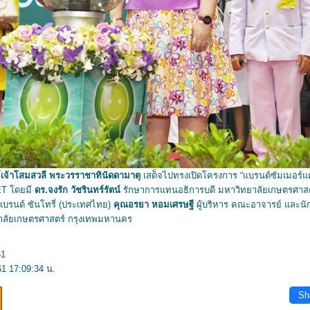
้าโสมสวลี พระวรราชาทินัดดามาตุ
เสด็จไปทรงเปิดโครงการ “แบรนด์ซัมเมอร์แคม
ET โดยมี
ดร
.
จงรัก วัชรินทร์รัตน์
รักษาการแทนอธิการบดี มหาวิทยาลัยเกษตรศา
บรนด์ ซันโทรี่ (ประเทศไทย)
คุณอรยา หอมเศรษฐี
ผู้บริหาร คณะอาจารย์ และนักเ
ทยาลัยเกษตรศาสตร์ กรุงเทพมหานคร
61
61 17:09:34 น.
Sh