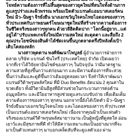
จทย์ความต้องการที่ไม่สิ้นสุดของสาวยุคใหม่ที่สนใจทั้งด้านการ
ดูแลรูปร่างและผิวพรรณ พร้อมเปิดตัวแบรนด์แอมบาสเดอร์คน
หม่ มิว–นิษฐา จิรยั่งยืน นางเอกขวัญใจคนไทยไอดอลของสาวๆ
ทั่วประเทศกับภาพยนตร์โฆษณาชุดใหม่ที่สร้างจากความต้องการ
นชีวิตจริงของสาวๆทุกคน ด้วยวลีฮิตติดปาก “โลกนี้อยู่ยาก...แต่
อยู่ได้”ปรับแพคเกจจิ้งใหม่มีความสดใหม่ สะดุดตา และสื่อถึง 2
คุณประโยชน์ของสินค้าได้ชัดเจนขึ้นบุกตลาดครึ่งปีหลังตั้งเป้า
เติบโตสองหลัก
นางสาวพุดตาน พงศ์พัฒนาไพบูลย์
ผู้อำนวยการฝ่ายการ
ตลาด บริษัท แบรนด์ ซันโทรี่ (ประเทศไทย) จำกัด เปิดเผยว่า
จากที่เราได้วิจัยหาอินไซด์ของสาวๆ ในปัจจุบัน ว่ามีมาตรฐาน
ความสวยที่สูงขึ้นกว่าแต่ก่อนมาก และมีความต้องการที่จะสว
ขึ้นกว่าเดิมและดูดีขึ้นกว่าเดิมอยู่ตลอดเวลา จึงทำให้เราพัฒนา
บรนด์วีต้าพรุนพลัสใหม่ ที่มี Duo Benefits อัดแน่น 2 คุณค่าใน
ขวดเดียว ทั้งมีวิตามินอีสูงที่มีส่วนช่วยในกระบวนการต่อต้าน
อนุมูลอิสระ และมีใยอาหารสูงช่วยดูแลระบบขับถ่าย เพื่อเติมเต็ม
ความต้องการของสาวๆ ทุกคน นอกจากนี้ยังได้เปิดตัว มิว–นิษฐา
จิรยั่งยืนนางเอกขวัญใจคนไทย และไอดอลของสาวๆ ทั่วประเทศ
เป็นแบรนด์แอมบาสเดอร์คนใหม่ เนื่องจากคุณมิวเป็นแฟนตัว
จริงของแบรนด์วีต้าพรุนพลัสมายาวนาน เป็นผู้หญิงที่ดูสดใส อ่อน
เยาว์และมีสุขภาพที่ดี ทำให้มีความเหมาะสมเป็นอย่างมากที่จะ
มาเป็นตัวแทนสาวๆ มาบอกเคล็ดลับที่จะดูแลตัวเอง ผ่าน