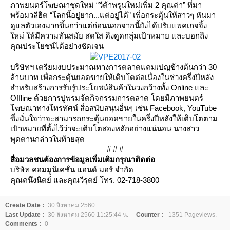
ภาพยนตร์โฆษณาชุดใหม่ “วีต้าพรุนใหม่เพิ่ม 2 คุณค่า” ที่มา
พร้อมวลีฮิต “โลกนี้อยู่ยาก...แต่อยู่ได้” เพื่อกระตุ้นให้สาวๆ หันมา
ดูแลตัวเองมากขึ้นกว่าแต่ก่อนนอกจากนี้ยังได้ปรับแพคเกจจิ้ง
หม่ ให้มีความทันสมัย สดใส ดึงดูดกลุ่มเป้าหมาย และบอกถึง
คุณประโยชน์ได้อย่างชัดเจน
บริษัทฯ เตรียมงบประมาณทางการตลาดแคมเปญข้างต้นกว่า 30
ล้านบาท เพื่อกระตุ้นยอดขายให้เติบโตต่อเนื่องในช่วงครึ่งปีหลัง
สำหรับสร้างการรับรู้ประโยชน์สินค้าในวงกว้างทั้ง Online และ
Offline ด้วยการปูพรมจัดกิจกรรมการตลาด โดยมีภาพยนตร์
ฆษณาทางโทรทัศน์ สื่อสนับสนุนอื่นๆ เช่น Facebook, YouTube
ซึ่งมั่นใจว่าจะสามารถกระตุ้นยอดขายในครึ่งปีหลังให้เติบโตตาม
เป้าหมายที่ตั้งไว้ว่าจะเติบโตสองหลักอย่างแน่นอน นางสาว
พุดตานกล่าวในท้ายสุด
# # #
สื่อมวลชนต้องการข้อมูลเพิ่มเติมกรุณาติดต่อ
บริษัท คอมมูนิเคชั่น แอนด์ มอร์ จำกัด
คุณคนึงนิตย์ และคุณวีรุตย์ โทร. 02-718-3800
Create Date :
30 สิงหาคม 2560
Last Update :
30 สิงหาคม 2560 11:25:44 น.
Counter :
1351 Pageviews.
Comments :
0