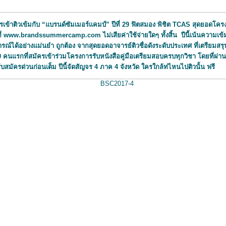
วเข้มกับ “แบรนด์ซัมเมอร์แคมป์” ปีที่ 29 ฟิตสมอง พิชิต TCAS สุดยอดโครงกา
ี่
www.brandssummercamp.com
ไม่เสียค่าใช้จ่ายใดๆ ทั้งสิ้น ปีนี้เน้นความ
รณ์ได้อย่างแม่นยำ ถูกต้อง จากสุดยอดอาจารย์ติวชื่อดังระดับประเทศ ที่เตรียมสรุ
คนแรกที่สมัครเข้าร่วมโครงการรับหนังสือคู่มือเตรียมสอบครบทุกวิชา โดยที่ผ่านมา
รีบสมัครด่วนก่อนเต็ม
ปีนี้จัดสัญจร 4 ภาค 4 จังหวัด ใคร
กล้ท่ไหนไปติวนั้น ฟรี