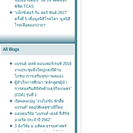
ซัมเมอร์แคมป์” ปีที่ 29 ฟิตสมอง
พิชิต TCAS
“แบ็กซ์เตอร์ รัน ฟอร์ ฟันด์ 2017”
ครั้งที่ 5 เพื่อมูลนิธิโรคไตฯ -มูลนิธิ
รคเลือดออกง่ายฯ
บรนด์ เฮลธ์ คอนเฟอร์เรนซ์ 2019
งานประชุมยิ่งใหญ่แห่งปีด้าน
ภชนาการเสริมสุขภาพสมอง
ผู้สำเร็จการศึกษา “หลักสูตรผู้นำ
การส่งเสริมดิจิทัลด้านธุรกิจเกษตร”
(CDA) รุ่นที่ 1
เปิดแคมเปญ “ง่วงไม่ขับ พักดื่ม
บรนด์” ลดอุบัติเหตุช่วงปีใหม่
มอบทุนวิจัย “แบรนด์ เฮลธ์ รีเสิร์ช
อวอร์ด ประจำปี 2562”
3 นักวิจัย ม.มหิดล-ธรรมศาสตร์
คว้าทุนวิจัยแบรนด์ เฮลธ์ รีเสิร์ช อ