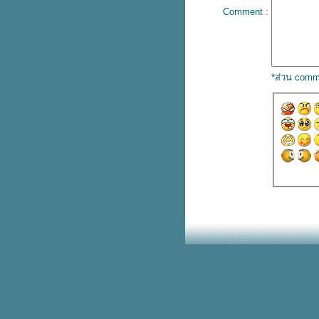
Comment :
ดิจิทัลด้านธุรกิจเกษตร รุ่นที่ 1”
พิธีมอบรางวัลแชมป์ “แบรนด์เกมส์
กีฬาเพิ่มปัญญา นานาชาติ ประจำปี
2562”
2 เด็กเก่งโชว์พลังสมอง คว้าแชมป์
*ส่วน comm
ครอสเวิร์ดเกมรุ่นอนุบาล และเอ
ม็ท
กอสซิป : ใหม่! แบรนด์รังนกแท้
กลิ่นวินเธอร์ การ์เด้น
เอเอสดี ดิสทริบิวชั่น และ ซันแนล
ประชุมความร่วมมือพันธมิตรทาง
ธุรกิจ
บรนด์รังนกแท้ ปลดล็อกข้อจำกัด
ของอายุ ด้วยการดูแลตัวเองให้อ่อน
เยาว์จากภายใน
บรนด์จูเนียร์ซุปไก่สกัด ร่วมกับบิ๊ก
ซี ซูเปอร์เซ็นเตอร์ ให้น้องๆเตรียม
พร้อมเข้าแคมป์
เปิดการแข่งขัน “แบรนด์เกมส์ กีฬา
เพิ่มปัญญา นานาชาติ” ประจำปี
2562