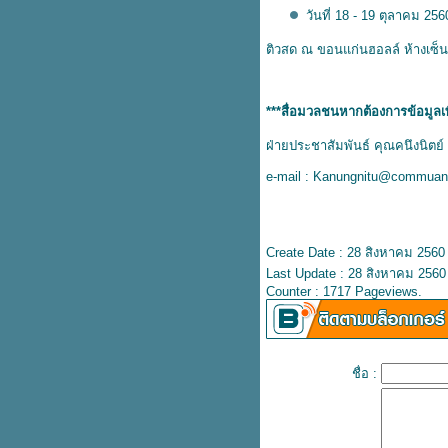
กับการเรียนรู้ของเด็กยุคดิจิตอล
วันที่ 18 - 19 ตุลาคม 25
เปิดโครงการ “แบรนด์ซัมเมอร์แคม
ป์” พลัส อัพเกรดสมอง พร้อมพิชิต
ติวสด ณ ขอนแก่นฮอลล์ ห้างเซ็น
ทุกฝัน
ASD Distribution เปิดตัว ซันแนล
(Sunell) กล้องอัจฉริยะระบบจดจำ
***สื่อมวลชนหากต้องการข้อมูลเพิ่
ตรวจจับใบหน้า
ฝ่ายประชาสัมพันธ์ คุณคนึงนิตย์ 
หลักสูตร “ผู้นำการส่งเสริมดิจิทัล
ด้านธุรกิจเกษตร” รุ่นที่ 1 (CDA#1)
e-mail : Kanungnitu@commua
ศึกษาดูงาน Microsoft
“แบรนด์ซัมเมอร์แคมป์” พลัส
อัพเกรดสมอง พร้อมพิชิตทุกฝัน
Create Date : 28 สิงหาคม 2560
บรนด์จูเนียร์ พาเด็กๆ ไปเรียนรู้
Last Update : 28 สิงหาคม 2560
นอกห้องเรียน กับกิจกรรม พร้อม
Counter : 1717 Pageviews.
ลอง พร้อม LEARN แคมป์ ครั้งที่ 2
ดีป้า แนะการเกษตรยุคใหม่ ใช้
เทคโนโลยีดิจิทัล ทันสมัยครบทุก
มิติ
ชื่อ :
จักษุแพทย์ เตือนแสงสีฟ้าจากจอ
ละแสงแดด ตัวการร้ายทำลายจอ
ประสาทตา
เปิดหลักสูตร “ผู้นำการส่งเสริม