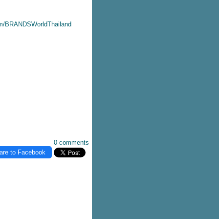
om/BRANDSWorldThailand
0 comments
are to Facebook