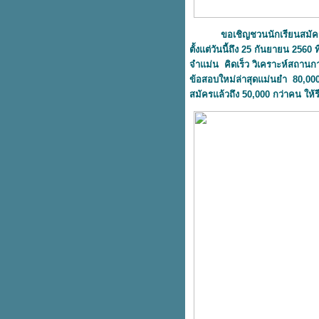
Digital Thailand Big Bang 2019
บรนด์จูเนียร์ พาเรียนรู้และอนุรักษ์
มลง สิ่งมีชีวิตที่มีสายพันธุ์มาก
ขอเชิญชวนนักเรียนสมัครเข้าติ
ที่สุดในโลก
ตั้งแต่วันนี้ถึง 25 กันยายน 2560 ท
บรนด์จูเนียร์ พาเด็กๆ ไปเรียนรู้
จำแม่น คิดเร็ว วิเคราะห์สถานกา
นอกห้องเรียน กับกิจกรรม “พร้อม
ข้อสอบใหม่ล่าสุดแม่นยำ 80,000 
ลอง พร้อมLEARN แคมป์ ครั้งที่ 3
สมัครแล้วถึง 50,000 กว่าคน ให้
ดีป้าเปิดหลักสูตร Digital CEO รุ่นที่
3 เพื่อพัฒนาผู้บริหารยุคดิจิทัลให้
ทันนวัตกรรมดิจิทัลต่างๆ
เปิด “แบรนด์ซัมเมอร์แคมป์พลัส :
ทอล์ค แอนด์ เวิร์คช็อป”
CDA#1 ดีป้า จัดบรรยายเรื่องพิเศษ
การเกษตรอัจฉริยะในนิวซีแลนด์
เตรียมความพร้อมก่อนตะลุ
กิจกรรม “พร้อมลอง พร้อม Learn
คมป์ ตอนนักสำรวจจิ๋วตะลุยโลก
มลง”
เปิดโครงการ แบรนด์ซัมเมอร์แคมป์
พลัส
กิจกรรม “แบรนด์ซัมเมอร์แคมป์
พลัส : ทอล์ค แอนด์ เวิร์คช็อป”