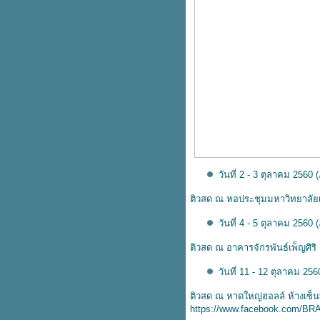
อีก 2 วันเท่านั้น!!! ชวนน้องๆ มา
อัพเกรดสมองกับ แบรนด์ซัมเมอร์
คมป์ พลัส
เปิดโครงการแบรนด์ “#พลังเลือด
หม่ ต่อพลังชีวิต”
เปิดตัว ซันแนล กล้องอัจฉริยะระบบ
จดจำ ตรวจจับใบหน้า Face
Intelligent Recognition ด้วย AI
หม่ล่าสุด
ชวนนิสิตนักศึกษา ร่วมโครงการ
บรนด์ “# พลังเลือดใหม่ ต่อพลัง
ชีวิต” ความภูมิใจของการให้ชีวิต
วันที่ 2 - 3 ตุลาคม 2560
กลับมาอีกครั้ง !! คอร์ส Digital
ติวสด ณ หอประชุมมหาวิทยาลัยเชี
Marketing In Action รุ่นที่ 2
ดีป้า จัดบรรยาย “ภารกิจกระทรวง
วันที่ 4 - 5 ตุลาคม 256
รงงานกับการส่งเสริมเศรษฐกิจ
ติวสด ณ อาคารจักรพันธ์เพ็ญศิร
ดิจิทัล”
ปาฐกถาพิเศษ เรื่อง “ทิศทางการ
วันที่ 11 - 12 ตุลาคม 256
อุดมศึกษายุคใหม่”
ครบเครื่องเรื่องลดน้ำหนัก
ติวสด ณ หาดใหญ่ฮอลล์ ห้างเซ็นท
https://www.facebook.com/BR
อาหารบำรุงสมองและดวงตา สำคัญ