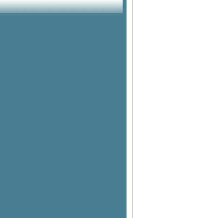
วอร์ด 2019
บรนด์ซันโทรี่ มอบรถบรรทุก แก่
มูลนิธิอาสาเพื่อนพึ่ง (ภา) ยามยาก
สภากาชาดไท
บรนด์ซันโทรี่ ลงนามปฏิญญา
ความร่วมมือการจำหน่ายกระเช้า
ของขวัญปีใหม่
บรนด์ซุปไก่ ทุ่มงบกว่า 6 ล้าน ส่ง
คมเปญ “ง่วงไม่ขับ พักดื่มแบรนด์”
ลดอุบัติเหตุช่วงปีใหม่
คณะผู้บริหาร ดิจิทัลด้านธุรกิจ
เกษตร รุ่นที่ 1 ดูงาน ANUGA
Germany 2019
เปิดงานประชุมวิชาการด้าน
ภชนาการ “แบรนด์ เฮลธ์ คอน
เฟอร์เรนซ์ 2019”
นักโภชนาการไขประเด็น
ฮิต...อาหารตามเทรนด์เพื่อการลด
น้ำหนัก
เอเอสดี ดิสทริบิวชั่น โชว์นวัตกรรม
กล้องวงจรปิดเพื่อสมาร์ทซิตี้ ในงาน