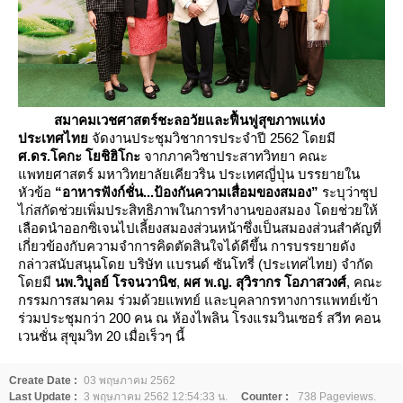
สมาคมเวชศาสตร์ชะลอวัยและฟื้นฟูสุขภาพแห่ง
ประเทศไท
จัดงานประชุมวิชาการประจำปี 2562 โดยมี
ศ.ดร.โคกะ โยชิฮิโกะ
จากภาควิชาประสาทวิทยา คณะ
พทยศาสตร์ มหาวิทยาลัยเคียวริน ประเทศญี่ปุ่น บรรยายใน
หัวข้อ
“อาหารฟังก์ชั่น...ป้องกันความเสื่อมของสมอง”
ระบุว่าซุป
ไก่สกัดช่วยเพิ่มประสิทธิภาพในการทำงานของสมอง โดยช่วยให้
เลือดนำออกซิเจนไปเลี้ยงสมองส่วนหน้าซึ่งเป็นสมองส่วนสำคัญที่
เกี่ยวข้องกับความจำการคิดตัดสินใจได้ดีขึ้น การบรรยายดัง
กล่าวสนับสนุนโดย บริษัท แบรนด์ ซันโทรี่ (ประเทศไทย) จำกัด
ดยมี
นพ.วิบูลย์ โรจนวานิช
,
ผศ พ.ญ. สุวิรากร โอภาสวงศ์
, คณะ
กรรมการสมาคม ร่วมด้วยแพทย์ และบุคลากรทางการแพทย์เข้า
ร่วมประชุมกว่า 200 คน ณ ห้องไพลิน โรงแรมวินเซอร์ สวีท คอน
เวนชั่น สุขุมวิท 20 เมื่อเร็วๆ นี้
Create Date :
03 พฤษภาคม 2562
Last Update :
3 พฤษภาคม 2562 12:54:33 น.
Counter :
738 Pageviews.