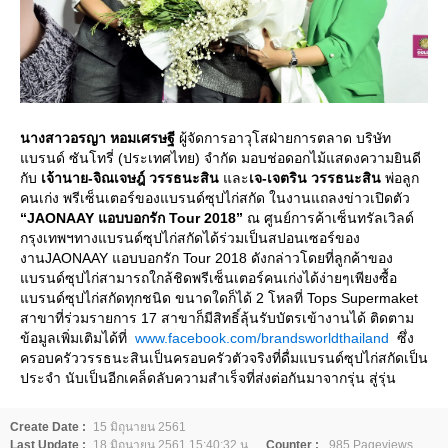
นางสาวอรญา หอมเศรษฐี
ผู้จัดการอาวุโสฝ่ายการตลาด บริษัท
บรนด์ ซันโทรี่ (ประเทศไทย) จำกัด มอบช่อดอกไม้แสดงความยินดี
กับ
เจ้านาย-จิณเจษฎ์ วรรธนะสิน
ละ
เจ-เจตริน วรรธนะสิน
พ่อลูก
คนเก่ง พรีเซ็นเตอร์ของแบรนด์ซุปไก่สกัด ในงานแถลงข่าวเปิดตัว
“
JAONAAY แอบบอกรัก Tour 2018”
ณ ศูนย์การค้าเซ็นทรัลเวิลด์
กรุงเทพฯทางแบรนด์ซุปไก่สกัดได้ร่วมเป็นสปอนเซอร์ของ
งานJAONAAY แอบบอกรัก Tour 2018 ดังกล่าวโดยที่ลูกค้าของ
บรนด์ซุปไก่สามารถใกล้ชิดพรีเซ็นเตอร์คนเก่งได้ง่ายๆเพียงซื้อ
บรนด์ซุปไก่สกัดทุกชนิด ขนาดใดก็ได้ 2 โหลที่ Tops Supermaket
สาขาที่ร่วมรายการ 17 สาขาก็มีสิทธิ์ลุ้นรับบัตรเข้างานได้ ติดตาม
ข้อมูลเพิ่มเติมได้ที่
www.facebook.com/brandsworldthailand
ซึ่ง
ครอบครัววรรธนะสินเป็นครอบครัวตัวจริงที่ดื่มแบรนด์ซุปไก่สกัดเป็น
ประจำ นับเป็นอีกเคล็ดลับความสำเร็จที่ส่งต่อกันมาจากรุ่น สู่รุ่น
Create Date :
15 มิถุนายน 2561
Last Update :
18 มิถุนายน 2561 15:40:32 น.
Counter :
985 Pageviews.