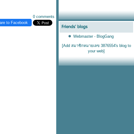
0 comments
are to Facebook
Webmaster - BlogGang
[Add สมาชิกหมายเลข 3876554's blog to
your web]