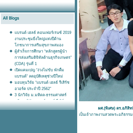
บรนด์ เฮลธ์ คอนเฟอร์เรนซ์ 2019
งานประชุมยิ่งใหญ่แห่งปีด้าน
ภชนาการเสริมสุขภาพสมอง
ผู้สำเร็จการศึกษา “หลักสูตรผู้นำ
การส่งเสริมดิจิทัลด้านธุรกิจเกษตร”
(CDA) รุ่นที่ 1
เปิดแคมเปญ “ง่วงไม่ขับ พักดื่ม
บรนด์” ลดอุบัติเหตุช่วงปีใหม่
มอบทุนวิจัย “แบรนด์ เฮลธ์ รีเสิร์ช
อวอร์ด ประจำปี 2562”
3 นักวิจัย ม.มหิดล-ธรรมศาสตร์
คว้าทุนวิจัยแบรนด์ เฮลธ์ รีเสิร์ช อ
วอร์ด 2019
ผศ.(พิเศษ) ดร.อภิสิทธิ์
บรนด์ซันโทรี่ มอบรถบรรทุก แก่
เป็นเจ้าภาพงานสวดพระอภิธรร
มูลนิธิอาสาเพื่อนพึ่ง (ภา) ยามยาก
สภากาชาดไท
บรนด์ซันโทรี่ ลงนามปฏิญญา