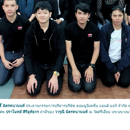
 ฉัตรทนานนท์
ประธานกรรมการบริหารบริษัท คอมมูนิเคชั่น แอนด์ มอร์ จำกัด พร
มศพ
ปราโมทย์ ศิริอุทัยกร
สามีของ
วารุณี ฉัตรทนานนท์
ณ วัดศรีเอี่ยม แขวงบาง