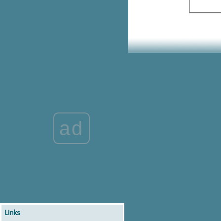
ลอง พร้อมLEARN แคมป์ ครั้งที่ 3
ดีป้าเปิดหลักสูตร Digital CEO รุ่นที่
3 เพื่อพัฒนาผู้บริหารยุคดิจิทัลให้
ทันนวัตกรรมดิจิทัลต่างๆ
เปิด “แบรนด์ซัมเมอร์แคมป์พลัส :
ทอล์ค แอนด์ เวิร์คช็อป”
CDA#1 ดีป้า จัดบรรยายเรื่องพิเศษ
การเกษตรอัจฉริยะในนิวซีแลนด์
เตรียมความพร้อมก่อนตะลุ
กิจกรรม “พร้อมลอง พร้อม Learn
คมป์ ตอนนักสำรวจจิ๋วตะลุยโลก
ad
มลง”
เปิดโครงการ แบรนด์ซัมเมอร์แคมป์
พลัส
กิจกรรม “แบรนด์ซัมเมอร์แคมป์
พลัส : ทอล์ค แอนด์ เวิร์คช็อป”
อีก 2 วันเท่านั้น!!! ชวนน้องๆ มา
อัพเกรดสมองกับ แบรนด์ซัมเมอร์
คมป์ พลัส
เปิดโครงการแบรนด์ “#พลังเลือด
หม่ ต่อพลังชีวิต”