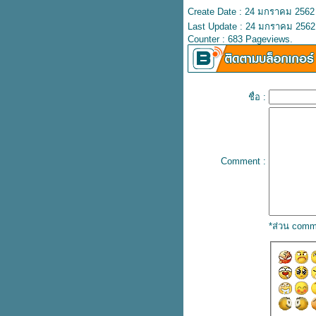
Create Date : 24 มกราคม 2562
ความร่วมมือการจำหน่ายกระเช้า
Last Update : 24 มกราคม 2562
ของขวัญปีใหม่
Counter : 683 Pageviews.
บรนด์ซุปไก่ ทุ่มงบกว่า 6 ล้าน ส่ง
คมเปญ “ง่วงไม่ขับ พักดื่มแบรนด์”
ลดอุบัติเหตุช่วงปีใหม่
คณะผู้บริหาร ดิจิทัลด้านธุรกิจ
ชื่อ :
เกษตร รุ่นที่ 1 ดูงาน ANUGA
Germany 2019
เปิดงานประชุมวิชาการด้าน
ภชนาการ “แบรนด์ เฮลธ์ คอน
เฟอร์เรนซ์ 2019”
Comment :
นักโภชนาการไขประเด็น
ฮิต...อาหารตามเทรนด์เพื่อการลด
น้ำหนัก
เอเอสดี ดิสทริบิวชั่น โชว์นวัตกรรม
*ส่วน comm
กล้องวงจรปิดเพื่อสมาร์ทซิตี้ ในงาน
Digital Thailand Big Bang 2019
บรนด์จูเนียร์ พาเรียนรู้และอนุรักษ์
มลง สิ่งมีชีวิตที่มีสายพันธุ์มาก
ที่สุดในโลก
บรนด์จูเนียร์ พาเด็กๆ ไปเรียนรู้
นอกห้องเรียน กับกิจกรรม “พร้อม