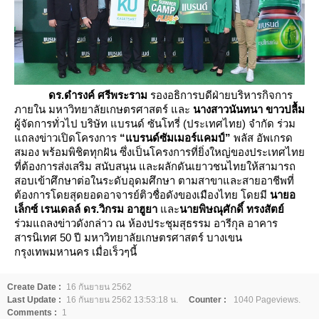
ดร.ดำรงค์ ศรีพระราม
รองอธิการบดีฝ่ายบริหารกิจการ
ภายใน มหาวิทยาลัยเกษตรศาสตร์ และ
นางสาวนันทนา ขาวปลื้ม
ผู้จัดการทั่วไป บริษัท แบรนด์ ซันโทรี่ (ประเทศไทย) จำกัด ร่วม
ถลงข่าวเปิดโครงการ
“แบรนด์ซัมเมอร์แคมป์”
พลัส อัพเกรด
สมอง พร้อมพิชิตทุกฝัน ซึ่งเป็นโครงการที่ยิ่งใหญ่ของประเทศไท
ที่ต้องการส่งเสริม สนับสนุน และผลักดันเยาวชนไทยให้สามารถ
สอบเข้าศึกษาต่อในระดับอุดมศึกษา ตามสาขาและสายอาชีพที่
ต้องการโดยสุดยอดอาจารย์ติวชื่อดังของเมืองไทย โดยมี
นายอ
เล็กซ์ เรนเดลล์
ดร.วิกรม อาฮูยา
ละ
นายพิษณุศักดิ์ ทรงสัตย์
ร่วมแถลงข่าวดังกล่าว ณ ห้องประชุมสุธรรม อารีกุล อาคาร
สารนิเทศ 50 ปี มหาวิทยาลัยเกษตรศาสตร์ บางเขน
กรุงเทพมหานคร เมื่อเร็วๆนี้
Create Date :
16 กันยายน 2562
Last Update :
16 กันยายน 2562 13:53:18 น.
Counter :
1040 Pageviews.
Comments :
1