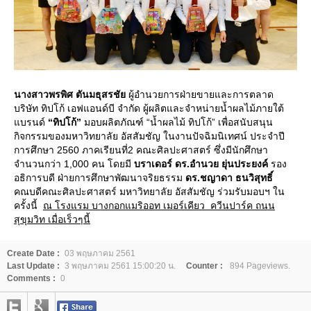
นางสาวพรพิศ ตันมธุสรชั
ผู้อำนวยการฝ่ายขายและการตลาด
บริษัท ทิปโก้ เอฟแอนด์บี จำกัด ผู้ผลิตและจำหน่ายน้ำผลไม้ภายใต้
บรนด์
“ทิปโก้”
มอบผลิตภัณฑ์ “น้ำผลไม้ ทิปโก้” เพื่อสนับสนุน
กิจกรรมของมหาวิทยาลัย อัสสัมชัญ ในงานปัจฉิมนิเทศน์ ประจำปี
การศึกษา 2560 ภาคเรียนที่2 คณะศิลปะศาสตร์ ซึ่งมีนักศึกษา
จำนวนกว่า 1,000 คน โดยมี
บราเดอร์
ดร.อำนวย ยุ่นประยงค์
รอง
อธิการบดี ฝ่ายการศึกษาพัฒนาจริยธรรม
ดร.ชญาดา ธนวิสุทธิ์
คณบดีคณะศิลปะศาสตร์ มหาวิทยาลัย อัสสัมชัญ ร่วมรับมอบฯ ใน
ครั้งนี้
ณ โรงแรม บางกอกแมริออท เมอร์เคียว ควีนปาร์ค ถนน
สุขุมวิท เมื่อเร็วๆนี้
Create Date :
03 พฤษภาคม 2561
Last Update :
3 พฤษภาคม 2561 15:00:20 น.
Counter :
894 Pageviews.
Comments :
0