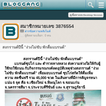
สมาชิกหมายเลข 3876554
ฝากข้อความหลังไมค์
ผู้ติดตามบล็อก : 0 คน
สงกรานต์ปีนี้ “ง่วงไม่ขับ พักดื่มแบรนด์”
สงกรานต์ปีนี้ “ง่วงไม่ขับ พักดื่มแบรนด์”
บรนด์ซุปไก่ และ ตำรวจทางหลวง
ส่งความห่วงใยให้กับผู้
ช้รถใช้ถนน กับกิจกรรมรณรงค์ลดอุบัติเหตุช่วงสงกรานต์
“ง่วง
ไม่ขับ พักดื่มแบรนด์”
เพื่อมอบแบรนด์ ซุปไก่สกัดให้ดื่มเพิ่ม
ความ สดชื่นฟรี รวม
45,000 ขวด ในเส้นทางที่มีการสัญจรหนา
น่น 6 จุด คือ
จ.เชียงใหม่ จ.พิษณุโลก จ.ขอนแก่น
จ.นครราชสีมา จ.ประจวบคีรีขันธ์ และ จ.สุราษฎร์ธานี