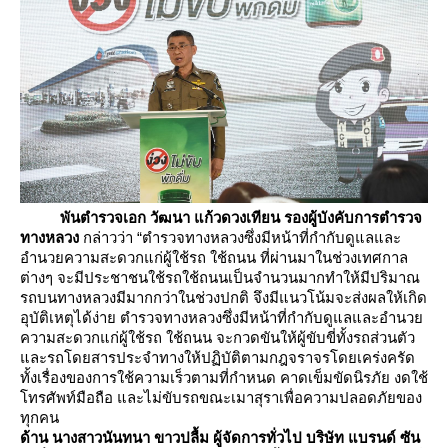
พันตำรวจเอก วัฒนา แก้วดวงเทียน รองผู้บังคับการตำรวจ
ทางหลวง
กล่าวว่า “ตำรวจทางหลวงซึ่งมีหน้าที่กำกับดูแลและ
อำนวยความสะดวกแก่ผู้ใช้รถ ใช้ถนน ที่ผ่านมาในช่วงเทศกาล
ต่างๆ จะมีประชาชนใช้รถใช้ถนนเป็นจำนวนมากทำให้มีปริมาณ
รถบนทางหลวงมีมากกว่าในช่วงปกติ จึงมีแนวโน้มจะส่งผลให้เกิด
อุบัติเหตุได้ง่าย ตำรวจทางหลวงซึ่งมีหน้าที่กำกับดูแลและอำนว
ความสะดวกแก่ผู้ใช้รถ ใช้ถนน จะกวดขันให้ผู้ขับขี่ทั้งรถส่วนตัว
ละรถโดยสารประจำทางให้ปฏิบัติตามกฎจราจรโดยเคร่งครัด
ทั้งเรื่องของการใช้ความเร็วตามที่กำหนด คาดเข็มขัดนิรภัย งดใช้
ทรศัพท์มือถือ และไม่ขับรถขณะเมาสุราเพื่อความปลอดภัยของ
ทุกคน
ด้าน นางสาวนันทนา ขาวปลื้ม ผู้จัดการทั่วไป บริษัท แบรนด์ ซัน