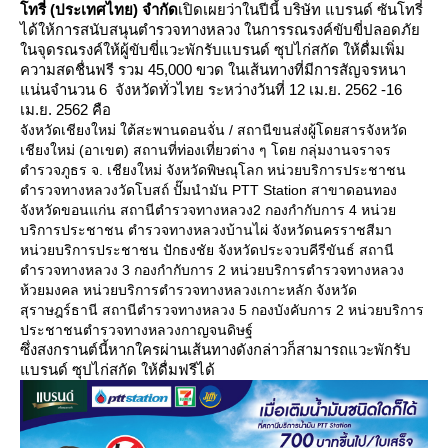
ทรี่ (ประเทศไทย)
จำกัด
เปิดเผยว่าในปีนี้ บริษัท แบรนด์ ซันโทรี่
ได้ให้การสนับสนุนตำรวจทางหลวง ในการรณรงค์ขับขี่ปลอดภั
นจุดรณรงค์ให้ผู้ขับขี่แวะพักรับแบรนด์ ซุปไก่สกัด ให้ดื่มเพิ่ม
ความสดชื่นฟรี รวม 45,000 ขวด ในเส้นทางที่มีการสัญจรหนา
น่นจำนวน 6 จังหวัดทั่วไทย ระหว่างวันที่ 12 เม.ย. 2562 -16
เม.ย. 2562 คือ
จังหวัดเชียงใหม่ ใต้สะพานดอนจั่น / สถานีขนส่งผู้โดยสารจังหวัด
เชียงใหม่ (อาเขต) สถานที่ท่องเที่ยวต่าง ๆ โดย กลุ่มงานจราจร
ตำรวจภูธร จ. เชียงใหม่ จังหวัดพิษณุโลก หน่วยบริการประชาชน
ตำรวจทางหลวงวัดโบสถ์ ปั๊มนำมัน PTT Station สาขาดอนทอง
จังหวัดขอนแก่น สถานีตำรวจทางหลวง2 กองกำกับการ 4 หน่ว
บริการประชาชน ตำรวจทางหลวงบ้านไผ่ จังหวัดนครราชสีมา
หน่วยบริการประชาชน ปักธงชัย จังหวัดประจวบคีรีขันธ์ สถานี
ตำรวจทางหลวง 3 กองกำกับการ 2 หน่วยบริการตำรวจทางหลวง
ห้วยมงคล หน่วยบริการตำรวจทางหลวงเกาะหลัก จังหวัด
สุราษฎร์ธานี สถานีตำรวจทางหลวง 5 กองบังคับการ 2 หน่วยบริการ
ประชาชนตำรวจทางหลวงกาญจนดิษฐ์
ซึ่งสงกรานต์นี้หากใครผ่านเส้นทางดังกล่าวก็สามารถแวะพักรับ
บรนด์ ซุปไก่สกัด ให้ดื่มฟรีได้