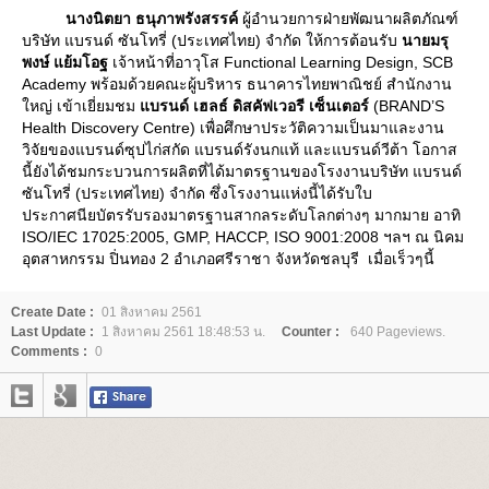
นางนิตยา ธนุภาพรังสรรค์
ผู้อำนวยการฝ่ายพัฒนาผลิตภัณฑ์
บริษัท แบรนด์ ซันโทรี่ (ประเทศไทย) จำกัด ให้การต้อนรับ
นายมรุ
พงษ์ แย้มโอฐ
เจ้าหน้าที่อาวุโส Functional Learning Design, SCB
Academy พร้อมด้วยคณะผู้บริหาร ธนาคารไทยพาณิชย์ สำนักงาน
หญ่ เข้าเยี่ยมชม
บรนด์ เฮลธ์ ดิสคัฟเวอรี เซ็นเตอร์
(BRAND’S
Health Discovery Centre) เพื่อศึกษาประวัติความเป็นมาและงาน
วิจัยของแบรนด์ซุปไก่สกัด แบรนด์รังนกแท้ และแบรนด์วีต้า โอกาส
นี้ยังได้ชมกระบวนการผลิตที่ได้มาตรฐานของโรงงานบริษัท แบรนด์
ซันโทรี่ (ประเทศไทย) จำกัด ซึ่งโรงงานแห่งนี้ได้รับใบ
ประกาศนียบัตรรับรองมาตรฐานสากลระดับโลกต่างๆ มากมาย อาทิ
ISO/IEC 17025:2005, GMP, HACCP, ISO 9001:2008 ฯลฯ ณ นิคม
อุตสาหกรรม ปิ่นทอง 2 อำเภอศรีราชา จังหวัดชลบุรี เมื่อเร็วๆนี้
Create Date :
01 สิงหาคม 2561
Last Update :
1 สิงหาคม 2561 18:48:53 น.
Counter :
640 Pageviews.
Comments :
0