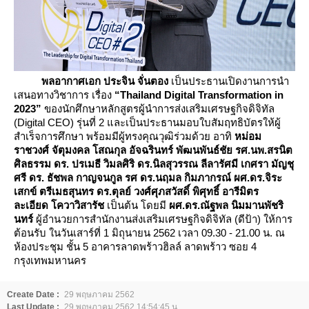
พลอากาศเอก ประจิน จั่นตอง
เป็นประธานเปิดงานการนำ
เสนอทางวิชาการ เรื่อง
“Thailand Digital Transformation in
2023”
ของนักศึกษาหลักสูตรผู้นำการส่งเสริมเศรษฐกิจดิจิทัล
(Digital CEO) รุ่นที่ 2 และเป็นประธานมอบใบสัมฤทธิบัตรให้ผู้
สำเร็จการศึกษา พร้อมมีผู้ทรงคุณวุฒิร่วมด้วย อาทิ
หม่อม
ราชวงศ์ จัตุมงคล โสณกุล อัจฉรินทร์ พัฒนพันธ์ชัย รศ.นพ.สรนิต
ศิลธรรม ดร. ปรเมธี วิมลศิริ ดร.นิลสุวรรณ ลีลารัศมี เกศรา มัญชุ
ศรี ดร. ธัชพล กาญจนกูล รศ ดร
.นฤมล กิมภากรณ์ ผศ.ดร.จิระ
เสกข์ ตรีเมธสุนทร ดร.ตุลย์ วงศ์ศุภสวัสดิ์ พิศุทธิ์ อารีมิตร
ละเอียด โควาวิสารัช
เป็นต้น โดยมี
ผศ
.ดร.ณัฐพล นิมมานพัชริ
นทร์
ผู้อำนวยการสำนักงานส่งเสริมเศรษฐกิจดิจิทัล (ดีป้า) ให้การ
ต้อนรับ ในวันเสาร์ที่ 1 มิถุนายน 2562 เวลา 09.30 - 21.00 น. ณ
ห้องประชุม ชั้น 5 อาคารลาดพร้าวฮิลล์ ลาดพร้าว ซอย 4
กรุงเทพมหานคร
Create Date :
29 พฤษภาคม 2562
Last Update :
29 พฤษภาคม 2562 14:54:45 น.