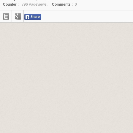
Counter :
796 Pageviews.
Comments :
0