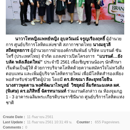
นาวาโทหญิงแพทย์หญิง อุบลวัณณ์ จรูญเรืองฤทธิ์
ผู้อำนว
การ ศูนย์บริการโลหิตแห่งชาติ สภากาชาดไท
นางมธุวลี
สถิตยุทธการ
ผู้อำนวยการฝ่ายองค์กรสัมพันธ์ บริษัท แบรนด์ ซัน
ทรี่ (ประเทศไทย) จำกัด แถลงข่าวเปิดโครงการ
“แบรนด์…ยัง
บลัด พลังเลือดใหม่”
ประจำปี 2561 เพื่อเชิญชวนน้องๆ นักศึกษา
เริ่มต้นเป็นผู้ให้ ด้วยการบริจาคโลหิตด้วยความสมัครใจไม่หวังสิ่ง
ตอบแทน และเพิ่มผู้บริจาคโลหิตรายใหม่ เพื่อมีโลหิตสำรองเพียง
พอสำหรับช่วยชีวิตผู้ป่วย โดยมี
ดร.ลักขณา ลีละยุทธโยธิน
นางสาวพุดตาน พงศ์พัฒนาไพบูลย์ วิชยุตม์ ลิ่มรัตนะมงคล
ผศ.
(พิเศษ) ดร.อภิสิทธิ์ ฉัตรทนานนท์
ร่วมงานดังกล่าว ณ ห้องจุมภ
1 - 3 อาคารเฉลิมพระเกียรติบรมราชินีนาถ ศูนย์บริการโลหิตแห่ง
ชาติ
Create Date :
11 กันยายน 2561
Last Update :
11 กันยายน 2561 10:31:49 น.
Counter :
655 Pageviews.
Comments :
0