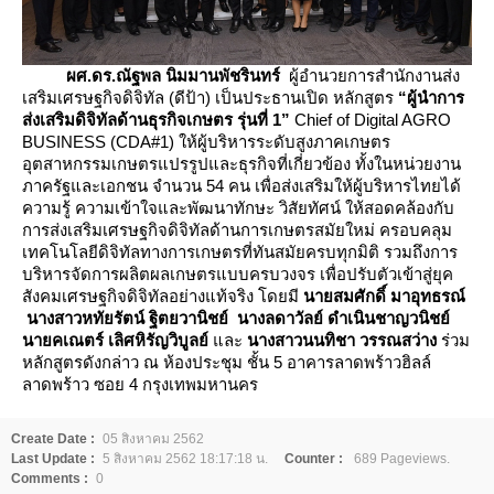
ผศ.ดร.ณัฐพล นิมมานพัชรินทร์
ผู้อำนวยการสำนักงานส่ง
เสริมเศรษฐกิจดิจิทัล (ดีป้า) เป็นประธานเปิด หลักสูตร
“ผู้นำการ
ส่งเสริมดิจิทัลด้านธุรกิจเกษตร รุ่นที่ 1”
Chief of Digital AGRO
BUSINESS (CDA#1) ให้ผู้บริหารระดับสูงภาคเกษตร
อุตสาหกรรมเกษตรแปรรูปและธุรกิจที่เกี่ยวข้อง ทั้งในหน่วยงาน
ภาครัฐและเอกชน จำนวน 54 คน เพื่อส่งเสริมให้ผู้บริหารไทยได้
ความรู้ ความเข้าใจและพัฒนาทักษะ วิสัยทัศน์ ให้สอดคล้องกับ
การส่งเสริมเศรษฐกิจดิจิทัลด้านการเกษตรสมัยใหม่ ครอบคลุม
เทคโนโลยีดิจิทัลทางการเกษตรที่ทันสมัยครบทุกมิติ รวมถึงการ
บริหารจัดการผลิตผลเกษตรแบบครบวงจร เพื่อปรับตัวเข้าสู่ยุค
สังคมเศรษฐกิจดิจิทัลอย่างแท้จริง โดยมี
นายสมศักดิ์ มาอุทธรณ์
นางสาวหทัยรัตน์ ฐิตยวานิชย์ นางลดาวัลย์ ดำเนินชาญวนิชย์
นายคเณตร์ เลิศหิรัญวิบูลย์
ละ
นางสาวนนทิชา วรรณสว่าง
ร่วม
หลักสูตรดังกล่าว ณ ห้องประชุม ชั้น 5 อาคารลาดพร้าวฮิลล์
ลาดพร้าว ซอย 4 กรุงเทพมหานคร
Create Date :
05 สิงหาคม 2562
Last Update :
5 สิงหาคม 2562 18:17:18 น.
Counter :
689 Pageviews.
Comments :
0