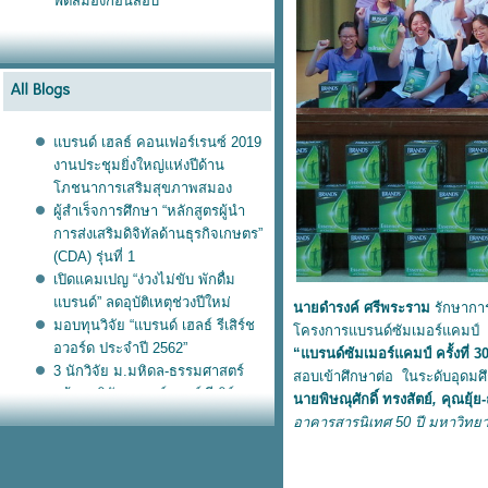
ฟิตสมองก่อนสอบ
บรนด์ เฮลธ์ คอนเฟอร์เรนซ์ 2019
งานประชุมยิ่งใหญ่แห่งปีด้าน
ภชนาการเสริมสุขภาพสมอง
ผู้สำเร็จการศึกษา “หลักสูตรผู้นำ
การส่งเสริมดิจิทัลด้านธุรกิจเกษตร”
(CDA) รุ่นที่ 1
เปิดแคมเปญ “ง่วงไม่ขับ พักดื่ม
บรนด์” ลดอุบัติเหตุช่วงปีใหม่
นายดำรงค์ ศรีพระราม
รักษากา
มอบทุนวิจัย “แบรนด์ เฮลธ์ รีเสิร์ช
ครงการแบรนด์ซัมเมอร์แคมป์
อวอร์ด ประจำปี 2562”
“แบรนด์ซัมเมอร์แคมป์
ครั้งที่
3 นักวิจัย ม.มหิดล-ธรรมศาสตร์
สอบเข้าศึกษาต่อ ในระดับอุดมศึ
คว้าทุนวิจัยแบรนด์ เฮลธ์ รีเสิร์ช อ
นายพิษณุศักดิ์ ทรงสัตย์
,
คุณยุ้
-
วอร์ด 2019
อาคารสารนิเทศ
50 ปี มหาวิทยา
บรนด์ซันโทรี่ มอบรถบรรทุก แก่
มูลนิธิอาสาเพื่อนพึ่ง (ภา) ยามยาก
สภากาชาดไท