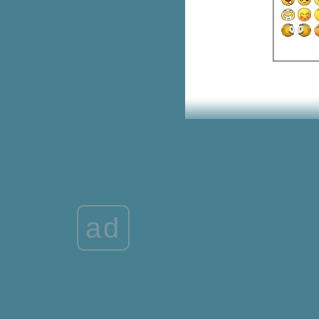
นอกห้องเรียน กับกิจกรรม “พร้อม
ลอง พร้อมLEARN แคมป์ ครั้งที่ 3
ดีป้าเปิดหลักสูตร Digital CEO รุ่นที่
3 เพื่อพัฒนาผู้บริหารยุคดิจิทัลให้
ทันนวัตกรรมดิจิทัลต่างๆ
เปิด “แบรนด์ซัมเมอร์แคมป์พลัส :
ทอล์ค แอนด์ เวิร์คช็อป”
CDA#1 ดีป้า จัดบรรยายเรื่องพิเศษ
การเกษตรอัจฉริยะในนิวซีแลนด์
เตรียมความพร้อมก่อนตะลุ
กิจกรรม “พร้อมลอง พร้อม Learn
คมป์ ตอนนักสำรวจจิ๋วตะลุยโลก
มลง”
เปิดโครงการ แบรนด์ซัมเมอร์แคมป์
ad
พลัส
กิจกรรม “แบรนด์ซัมเมอร์แคมป์
พลัส : ทอล์ค แอนด์ เวิร์คช็อป”
อีก 2 วันเท่านั้น!!! ชวนน้องๆ มา
อัพเกรดสมองกับ แบรนด์ซัมเมอร์
คมป์ พลัส
เปิดโครงการแบรนด์ “#พลังเลือด