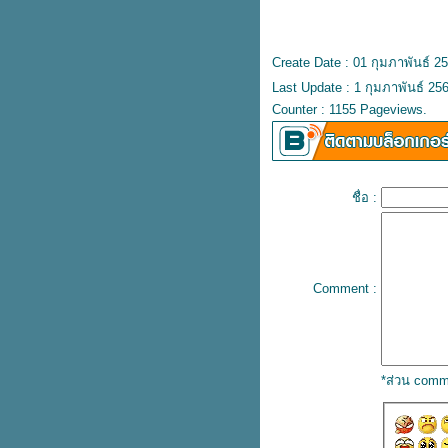
บรนด์ซันโทรี่ ลงนามปฏิญญา
ความร่วมมือการจำหน่ายกระเช้า
ของขวัญปีใหม่
Create Date : 01 กุมภาพันธ์ 2
บรนด์ซุปไก่ ทุ่มงบกว่า 6 ล้าน ส่ง
Last Update : 1 กุมภาพันธ์ 25
คมเปญ “ง่วงไม่ขับ พักดื่มแบรนด์”
Counter : 1155 Pageviews.
ลดอุบัติเหตุช่วงปีใหม่
คณะผู้บริหาร ดิจิทัลด้านธุรกิจ
เกษตร รุ่นที่ 1 ดูงาน ANUGA
Germany 2019
ชื่อ :
เปิดงานประชุมวิชาการด้าน
ภชนาการ “แบรนด์ เฮลธ์ คอน
เฟอร์เรนซ์ 2019”
นักโภชนาการไขประเด็น
ฮิต...อาหารตามเทรนด์เพื่อการลด
Comment :
น้ำหนัก
เอเอสดี ดิสทริบิวชั่น โชว์นวัตกรรม
กล้องวงจรปิดเพื่อสมาร์ทซิตี้ ในงาน
Digital Thailand Big Bang 2019
*ส่วน comm
บรนด์จูเนียร์ พาเรียนรู้และอนุรักษ์
มลง สิ่งมีชีวิตที่มีสายพันธุ์มาก
ที่สุดในโลก
บรนด์จูเนียร์ พาเด็กๆ ไปเรียนรู้