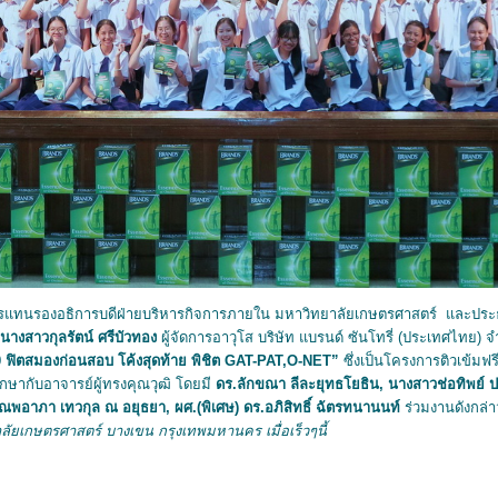
รแทนรองอธิการบดีฝ่ายบริหารกิจการภายใน มหาวิทยาลัยเกษตรศาสตร์ และป
นางสาวกุลรัตน์ ศรีบัวทอง
ผู้จัดการอาวุโส บริษัท แบรนด์ ซันโทรี่ (ประเทศไทย) 
 30 ฟิตสมองก่อนสอบ โค้งสุดท้าย พิชิต
GAT-PAT,O-NET
”
ซึ่งเป็นโครงการติวเข้มฟรี 
กษากับอาจารย์ผู้ทรงคุณวุฒิ โดยมี
ดร.ลักขณา ลีละยุทธโยธิน
,
นางสาวช่อทิพย์ 
ณพอาภา
เทวกุล ณ อยุธยา
,
ผศ.(พิเศษ) ดร.อภิสิทธิ์ ฉัตรทนานนท์
ร่วมงานดังกล่
ลัยเกษตรศาสตร์ บางเขน กรุงเทพมหานคร เมื่อเร็วๆนี้