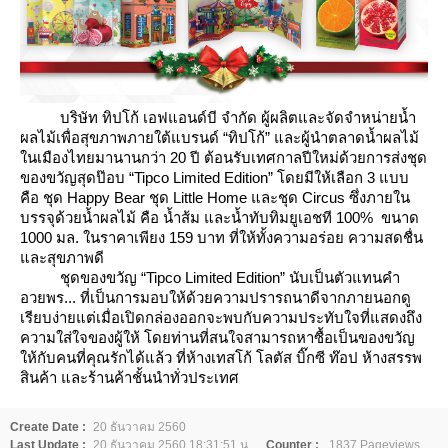
บริษัท ทิปโก้ เอฟแอนด์บี จำกัด ผู้ผลิตและจัดจำหน่ายน้ำ
ผลไม้เพื่อสุขภาพภายใต้แบรนด์ “ทิปโก้” และผู้นำตลาดน้ำผลไม้
นเมืองไทยมานานกว่า 20 ปี ต้อนรับเทศกาลปีใหม่ด้วยการส่งชุด
ของขวัญสุดป๊อบ “Tipco Limited Edition” โดยมีให้เลือก 3 แบบ
คือ ชุด Happy Bear ชุด Little Home และชุด Circus ซึ่งภายใน
บรรจุด้วยน้ำผลไม้ คือ น้ำส้ม และน้ำทับทิมยูเอชที 100% ขนาด
1000 มล. ในราคาเพียง 159 บาท ที่ให้ทั้งความอร่อย ความสดชื่น
ละสุขภาพดี
ชุดของขวัญ “Tipco Limited Edition” นับเป็นตัวแทนคำ
อวยพร... ที่เป็นการมอบให้ด้วยความปรารถนาดีจากภายนอกดู
เรียบง่ายแต่เมื่อเปิดกล่องออกจะพบกับความประทับใจที่แสดงถึง
ความใส่ใจของผู้ให้ โดยท่านที่สนใจสามารถหาซื้อเป็นของขวัญ
ห้กับคนที่คุณรักได้แล้ว ที่ห้างเทสโก้ โลตัส บิ๊กซี ท๊อป ห้างสรรพ
สินค้า และร้านค้าชั้นนำทั่วประเทศ
Create Date :
20 ธันวาคม 2560
Last Update :
20 ธันวาคม 2560 18:31:51 น.
Counter :
1837 Pageviews.