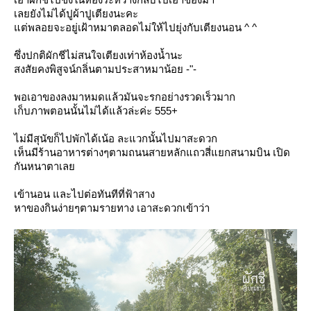
เลยยังไม่ได้ปูผ้าปูเตียงนะคะ
ต่พลอยจะอยู่เฝ้าหมาตลอดไม่ให้ไปยุ่งกับเตียงนอน ^ ^
ซึ่งปกติผักชีไม่สนใจเตียงเท่าห้องน้ำนะ
สงสัยคงพิสูจน์กลิ่นตามประสาหมาน้อย -"-
พอเอาของลงมาหมดแล้วมันจะรกอย่างรวดเร็วมาก
เก็บภาพตอนนั้นไม่ได้แล้วล่ะค่ะ 555+
ไม่มีสุนัขก็ไปพักได้เน้อ ละแวกนั้นไปมาสะดวก
เห็นมีร้านอาหารต่างๆตามถนนสายหลักแถวสี่แยกสนามบิน เปิด
กันหนาตาเล
เข้านอน และไปต่อทันทีที่ฟ้าสาง
หาของกินง่ายๆตามรายทาง เอาสะดวกเข้าว่า