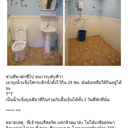
ช่วงที่พาผักชีไป หนาวระดับที่ว่า
เอาถุงน้ำแข็งใส่กระติกน้ำตั้งไว้กิน 24 ชม. มันยังเหลือให้กินอยู่ได้
น่ะ
T^T
เป็นน้ำแข็งถุงเดียวที่กินร่วมกับมื้อเย็นได้ทั้ง 2 วันที่พักที่นั่น
***** ***
หมายเหตุ : พี่เจ้าของรีสอร์ต แค่กลัวหมาค่ะ ไม่ได้เกลียดหมา