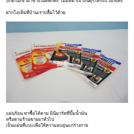
ปกติไม่เข้ามาข้างในที่พักค่ะ ไม่มีหมาเจ้าถิ่นดุๆให้ระแวงภัยค่ะ
ฝากไอเท็มที่บ้านเราปลื้มไว้ด้ว
ผ่นร้อน หาซื้อได้ตาม มินิมาร์ทที่ปั๊มน้ำมัน
หรือตามร้านขายยาทั่วไป
เป็นแผ่นที่แปะเพื่อให้ความอบอุ่นแก่ร่างกา