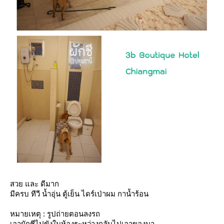
สวย และ ดีมาก
มีครบ ทีวี น้ำอุ่น ตู้เย็น ไดร์เป่าผม กาน้ำร้อน
หมายเหตุ : รูปถ่ายตอนลงรถ
เอาผักชีไปขังในห้องระหว่างกลับไปเอาของมา