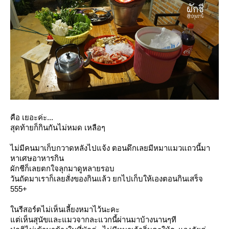
คือ เยอะค่ะ...
สุดท้ายก็กินกันไม่หมด เหลือๆ
ไม่มีคนมาเก็บกวาดหลังไปแจ้ง ตอนดึกเลยมีหมาแมวแถวนี้มา
หาเศษอาหารกิน
ผักชีก็เลยตกใจลุกมาดูหลายรอบ
วันถัดมาเราก็เลยสั่งของกินแล้ว ยกไปเก็บให้เองตอนกินเสร็จ
555+
นรีสอร์ตไม่เห็นเลี้ยงหมาไว้นะคะ
ต่เห็นสุนัขและแมวจากละแวกนี้ผ่านมาบ้างนานๆที