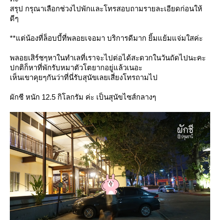
สรุป กรุณาเลือกช่วงไปพักและโทรสอบถามรายละเอียดก่อนให้
ดีๆ
**แต่น้องที่ล็อบบี้ที่พลอยเจอมา บริการดีมาก ยิ้มแย้มแจ่มใสค่ะ
พลอยเสิร์ชๆหาในทำเลที่เราจะไปต่อได้สะดวกในวันถัดไปนะคะ
ปกติก็หาที่พักรับหมาตัวโตยากอยู่แล้วเนอะ
เห็นเขาคุยๆกันว่าที่นี่รับสุนัขเลยเสี่ยงโทรถามไป
ผักชี หนัก 12.5 กิโลกรัม ค่ะ เป็นสุนัขไซส์กลางๆ