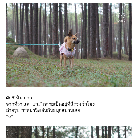
ผักชี ฟิน มาก...
จากที่ว่า แค่ "แวะ" กลายเป็นอยู่ที่นี่ร่วมชั่วโมง
ถ่ายรูป พาหมาวิ่งเล่นกันสนุกสนานเล
^o^