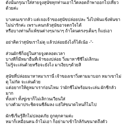
ดังนั้นกรุณาใส่สายจูงสุนัขทุกท่านเอาไว้ตลอดถ้าพาออกไปเที่ยว
ด้วยค่ะ
บางคนเขากลัว แต่เจอเจ้าของสุนัขปล่อยปละ วิ่งไปพันแข้งพันขา
ไม่น่ารักค่ะ เพราะคนกลัวสุนัขอาจตกใจได้
หรือบางท่านก็แพ้ขนต่างๆนานาๆ ถ้าโดนตรงๆเต็มๆ ก็แย่เอา
อย่าคิดว่าสุนัขเราไม่ดุ แล้วปล่อยยังไงก็ได้เน้อ -"-
ส่วนผักชีก็อยู่ในสายจูงตลอดเวลา
บางทีก็มีหมาอื่นที่เจ้าของปล่อย วิ่งมาหาชีชีไม่เลิกนะ
ไม่รู้จะเล่นด้วยหรือจะยังไง มาเงียบๆด้วยสิ
สุนัขที่ปล่อยมาหาหมาเรานี่ เจ้าของเขาวิ่งตามมาบอก หมาเขาไม่
ดุ ไม่กัด จะเล่นด้ว
ต่อยากให้ดูหมาเราก่อนไหม ว่าผักชีไม่พร้อมจะเล่น ผักชีกลัว
มาก
ทั้งเห่า ทั้งขู่เขาก็ไม่เลิกวนเวียนใส่
บางตัวมาประชิดจนชีล้มลง แฮ่ใส่ขนาดไหนก็ไม่ไป
ผักชีเริ่มรู้สึกไม่ปลอดภัย ถูกคุกคามค่ะ
หมาก็เหมือนคน ถ้าไม่เอา ก็อย่ามาเข้าใกล้กันขนาดถึงตัว