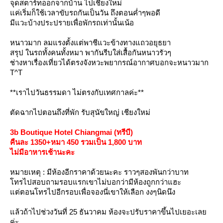
จุดสตาร์ทออกจากบ้าน ไปเชียงใหม่
ค่เริ่มก็ใช้เวลาขับรถกันเป็นวัน ถึงตอนค่ำๆพอดี
มีแวะบ้างประปรายเพื่อพักรถเท่านั้นเน้อ
หนาวมาก ลมแรงตั้งแต่พาชีแวะข้างทางแถวอยุธยา
สรุป ในรถทั้งคนทั้งหมา พากันรีบใส่เสื้อกันหนาวรัวๆ
ช่างหาเรื่องเที่ยวได้ตรงจังหวะพยากรณ์อากาศบอกจะหนาวมาก
T^T
**เราไปวันธรรมดา ไม่ตรงกับเทศกาลค่ะ**
ตัดฉากไปตอนถึงที่พัก รับสุนัขใหญ่ เชียงใหม่
3b Boutique Hotel Chiangmai (ทรีบี)
คืนละ 1350+หมา 450 รวมเป็น 1,800 บาท
ไม่มีอาหารเช้านะคะ
หมายเหตุ : มีห้องอีกราคาด้วยนะคะ ราวๆสองพันกว่าบาท
ทรไปสอบถามรอบแรกเขาไม่บอกว่ามีห้องถูกกว่าแฮะ
ต่ตอนโทรไปอีกรอบเพื่อจองนี่เขาให้เลือก งงๆนิดนึง
ล้วถ้าไปช่วงวันที่ 25 ธันวาคม ห้องจะปรับราคาขึ้นไปเยอะเล
ค่ะ