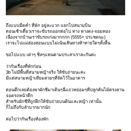
ถึงแบบมืดค่ำ ที่พัก อยู่ละแวก แยกไปสนามบิน
ตอนเช้าเดี๋ยวเราจะขับรถออกต่อไป ทาง หางดง-จอมทอง
เนื่องจากบ้านเราขับรถเก่งมากกกก (5555+ ประชดนะ)
เราจะไปแม่ฮ่องสอนแบบไม่เน้นเส้นทางท้าทายใดๆทั้งสิ้น
ขอไปแบบ เต่าๆ ชิลๆแทนตามประสาเราละกันค่ะ
ว่ากันเรื่องที่พักก่อน
3b ไม่มีพื้นที่สนามหญ้าจริง ให้ขับถ่ายนะคะ
มีแต่สนามหญ้าเทียมสวยๆที่จัดไว้ในอาคาร
ตอนดึกเลยต้องพาผักชีมาเดินๆฉี่แถวหย่อมๆที่ปลูกต้นไม้ตรงลาน
จอดรถหน้าตึก
สำหรับผักชีที่ถูกฝึกให้ขับถ่ายบนดินและหญ้า เท่านั้น
ก็ไม่ถึงกับลำบากมากนัก
ต่อไปว่ากันเรื่องห้องพัก