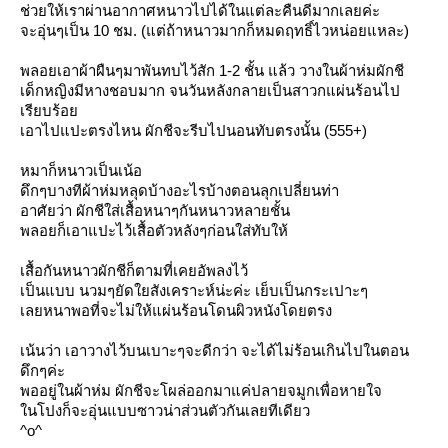
ช่วยให้เราผ่านอากาศหนาวไปได้ในแต่ละคืนดีมากเลยค่ะ
จะอุ่นๆเป็น 10 ชม. (แต่ถ้าหนาวมากก็หมดฤทธิ์ไวหน่อยแหละ)
พลอยเอาผ้าผืนๆมาพันทบไว้สัก 1-2 ชั้น แล้ว วางในผ้าห่มผักชี
เด็กหญิงมีหางชอบมาก จนวันหลังกลายเป็นสาวกแผ่นร้อนไป
เรียบร้อ
เอาไปแปะตรงไหน ผักชีจะรีบไปนอนทับตรงนั้น (555+)
หมาก็หนาวเป็นเน้อ
ดึกๆบางทีผ้าห่มหลุดบ้างอะไรบ้างตอนลุกเปลี่ยนท่า
อาศัยว่า ผักชีใส่เสื้อหนาๆกันหนาวหลายชั้น
พลอยก็เอาแปะไว้เสื้อตัวหลังๆก่อนใส่ทับให้
เสื้อกันหนาวผักชีก็ตามที่เคยอัพลงไว้
เป็นแบบ นวมๆยัดใยสังเคราะห์น่ะค่ะ เย็บเป็นกระเปาะๆ
เลยหนาพอที่จะไม่ให้แผ่นร้อนโดนผิวหนังโดยตรง
เน้นว่า เอาวางไว้บนเบาะๆจะดีกว่า จะได้ไม่ร้อนเกินไปในตอน
ดึกๆค่ะ
พออยู่ในผ้าห่ม ผักชีจะโผล่ออกมาแค่ปลายจมูกเพื่อหายใจ
นโปงก็จะอุ่นแบบซาวน่าส่วนตัวกันเลยทีเดียว
^o^