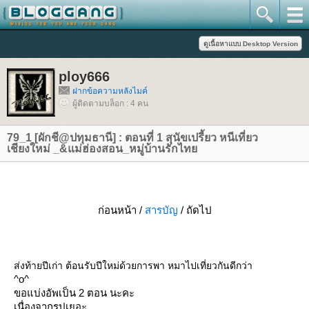
ploy666
ฝากข้อความหลังไมค์
ผู้ติดตามบล็อก : 4 คน
79_1 [ผักชี@ปทุมธานี] : ตอนที่ 1 สุนัขเปรี้ยว หนีเที่ยว
เชียงใหม่ _&แม่ฮ่องสอน_หมู่บ้านรักไท
ก่อนหน้า /
สารบัญ
/ ถัดไป
ส่งท้ายปีเก่า ต้อนรับปีใหม่ด้วยการพา หมาไปเที่ยวกันดีกว่า
^o^
ขอแบ่งอัพเป็น 2 ตอน นะคะ
เนื่องจากรูปเยอะ