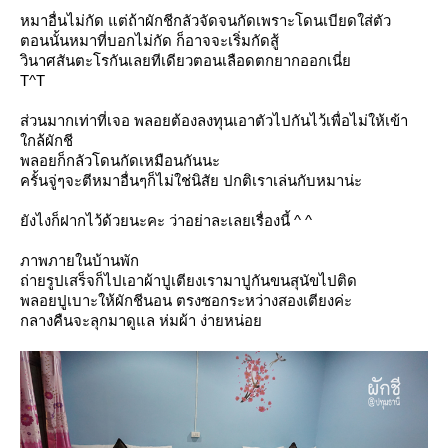
หมาอื่นไม่กัด แต่ถ้าผักชีกลัวจัดจนกัดเพราะโดนเบียดใส่ตัว
ตอนนั้นหมาที่บอกไม่กัด ก็อาจจะเริ่มกัดสู้
วินาศสันตะโรกันเลยทีเดียวตอนเลือดตกยากออกเนี่
T^T
ส่วนมากเท่าที่เจอ พลอยต้องลงทุนเอาตัวไปกันไว้เพื่อไม่ให้เข้า
กล้ผักชี
พลอยก็กลัวโดนกัดเหมือนกันนะ
ครั้นจู่ๆจะตีหมาอื่นๆก็ไม่ใช่นิสัย ปกติเราเล่นกับหมาน่ะ
ังไงก็ฝากไว้ด้วยนะคะ ว่าอย่าละเลยเรื่องนี้ ^ ^
ภาพภายในบ้านพัก
ถ่ายรูปเสร็จก็ไปเอาผ้าปูเตียงเรามาปูกันขนสุนัขไปติด
พลอยปูเบาะให้ผักชีนอน ตรงซอกระหว่างสองเตียงค่ะ
กลางคืนจะลุกมาดูแล ห่มผ้า ง่ายหน่อ