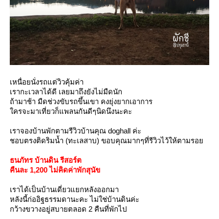
เหนื่อยนั่งรถแต่วิวคุ้มค่า
เรากะเวลาได้ดี เลยมาถึงยังไม่มืดนัก
ถ้ามาช้า มืดช่วงขับรถขึ้นเขา คงยุ่งยากเอาการ
ครจะมาเที่ยวก็แพลนกันดีๆนิดนึงนะคะ
เราจองบ้านพักตามรีวิวบ้านคุณ doghall ค่ะ
ชอบตรงติดริมน้ำ (ทะเลสาบ) ขอบคุณมากๆที่รีวิวไว้ให้ตามรอ
ธนภัทร บ้านดิน รีสอร์ต
คืนละ 1,200 ไม่คิดค่าพักสุนัข
เราได้เป็นบ้านเดี่ยวแยกหลังออกมา
หลังนี้ก่ออิฐธรรมดานะคะ ไม่ใช่บ้านดินค่ะ
กว้างขวางอยู่สบายตลอด 2 คืนที่พักไป