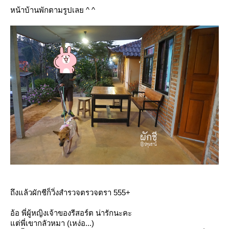
หน้าบ้านพักตามรูปเลย ^ ^
ถึงแล้วผักชีก็วิ่งสำรวจตรวจตรา 555+
อ้อ พี่ผู้หญิงเจ้าของรีสอร์ต น่ารักนะคะ
ต่พี่เขากลัวหมา (เหง่อ...)