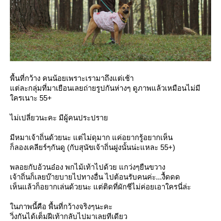
พื้นที่กว้าง คนน้อยเพราะเรามาถึงแต่เช้า
ต่ละกลุ่มที่มาเยือนเลยถ่ายรูปกันห่างๆ ดูภาพแล้วเหมือนไม่มี
ครเนาะ 55+
ไม่เปลี่ยวนะคะ มีผู้คนประปรา
มีหมาเจ้าถิ่นด้วยนะ แต่ไม่ดุมาก แค่อยากรู้อยากเห็น
ก็ลองเคลียร์ๆกันดู (กับสุนัขเจ้าถิ่นฝูงนั้นน่ะแหละ 55+)
พลอยกับอ้วนอ๋อง พกไม้เท้าไปด้วย แกว่งๆยืนขวาง
เจ้าถิ่นก็เลยบ๊ายบายไปทางอื่น ไปต้อนรับคนค่ะ...งื้ดดด
เห็นแล้วก็อยากเล่นด้วยนะ แต่ติดที่ผักชีไม่ค่อยเอาใครนี่ล่ะ
นภาพนี้คือ พื้นที่กว้างจริงๆนะคะ
วิ่งกันได้เต็มฝีเท้ากลับไปมาเลยทีเดียว