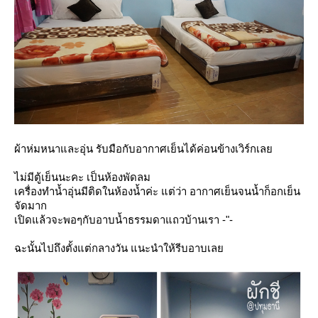
ผ้าห่มหนาและอุ่น รับมือกับอากาศเย็นได้ค่อนข้างเวิร์กเล
ไม่มีตู้เย็นนะคะ เป็นห้องพัดลม
เครื่องทำน้ำอุ่นมีติดในห้องน้ำค่ะ แต่ว่า อากาศเย็นจนน้ำก็อกเย็น
จัดมาก
เปิดแล้วจะพอๆกับอาบน้ำธรรมดาแถวบ้านเรา -"-
ฉะนั้นไปถึงตั้งแต่กลางวัน แนะนำให้รีบอาบเล