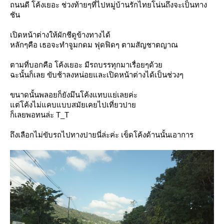
ถนนดี โค้งเยอะ ช่วงท้ายๆที่ไปหมู่บ้านรักไทยโน่นถึงจะเป็นทาง
ชัน
เปิดหน้าต่างให้ผักชีดูข้างทางได้
หลักๆคือ เธอจะทำจูมกดม ฟุดฟิดๆ ตามสัญชาตญาณ
ตามที่บอกคือ โค้งเยอะ มีรถบรรทุกมาเรื่อยๆด้ว
ฉะนั้นก็เลย ขับช้าลงหน่อยและเปิดหน้าต่างได้เป็นช่วงๆ
ขนาดนั้นพลอยก็ยังมึนโค้งแทบแย่เลยค่ะ
ต่โค้งไม่แคบแบบสมัยเคยไปเที่ยวปา
ก็เลยพอทนล่ะ T_T
ถึงเลือกไม่ขับรถไปทางปายนี่ล่ะค่ะ เข็ดโค้งด้านนั้นเอาการ