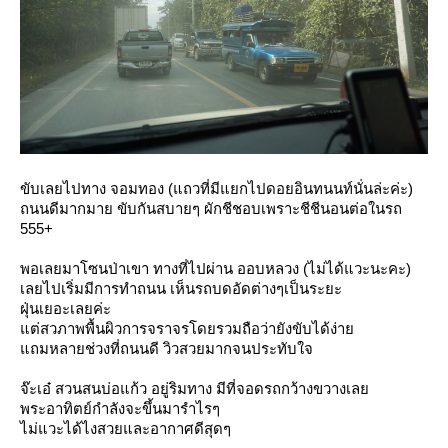
ขับเลยไปทาง จอมทอง (แถวที่มีแยกไปดอยอินทนนท์นั่นล่ะค่ะ)
ถนนดีมากมาย ขับกันสบายๆ ผักชีชอบเพราะชีชีนอนต่อในรถ
555+
พอเลยมาโซนป่าเขา ทางที่ไปผ่าน ออบหลวง (ไม่ได้แวะนะคะ)
เลยไปเริ่มมีการทำถนน เห็นรถบดอัดต่างๆเป็นระยะ
ฝุ่นเยอะเลยค่ะ
ต่สวภาพพื้นผิวการจราจรโดยรวมถือว่ายังขับได้ง่า
ถมหลายช่วงที่ถนนดี วิวสวยมากจนประทับใจ
จ๊ะเอ๋ สวนสนบ่อแก้ว อยู่ริมทาง มีที่จอดรถกว้างขวางเล
พระอาทิตย์กำลังจะขึ้นมารำไรๆ
ไม่แวะได้ไงสวยและอากาศดีสุดๆ