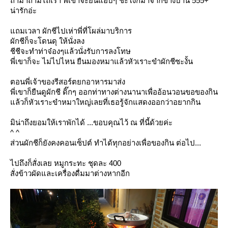
ถ้ามาถามไถ่เรา พี่เขาจะยืนแอบๆ ชะโงกมาจากข้างบ้าน 555+
น่ารักอ่ะ
ถมเวลา ผักชีไปเห่าพี่ที่โผล่มาบริการ
ผักชีก็จะโดนดุ ให้นั่งลง
ชีชีจะทำท่าจ๋องๆแล้วนั่งรับการลงโทษ
พี่เขาก็จะ ไม่ไปไหน ยืนมองหมาแล้วหัวเราะขำผักชีซะงั้น
ตอนพี่เจ้าของรีสอร์ตยกอาหารมาส่ง
พี่เขาก็ยืนดูผักชี ดิ๊กๆ ออกท่าทางต่างนานาเพื่ออ้อนวอนขอของกิน
ล้วก็หัวเราะขำหมาใหญ่เลยที่เธอรู้จักแสดงออกว่าอยากกิน
มิน่าถึงยอมให้เราพักได้ ...ขอบคุณไว้ ณ ที่นี้ด้วยค่ะ
^ ^
ส่วนผักชีก็ยังคงคอนเซ็ปต์ ทำได้ทุกอย่างเพื่อของกิน ต่อไป...
ไปถึงก็สั่งเลย หมูกระทะ ชุดละ 400
สั่งข้าวผัดและเครื่องดื่มมาต่างหากอีก