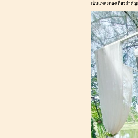
180_[ผักชี@ปทุมธานี] : สุนัขเปรี้ยว
เป็นแหล่งท่องเที่ยวสำคัญ
หนีเที่ยว "coffee the for rest" (คอฟฟี่
ฟอร์ เรสท์) ฉะเชิงเทรา
179_[ผักชี@ปทุมธานี] : สุนัขตาฝ้า
ตามวัย 11 ขวบ_ผ้าปูเบาะรถยนต์
สำหรับสุนัขอันใหม่
178_[ผักชี@ปทุมธานี] : สุนัขเปรี้ยว
หนีเที่ยว "plant life cafe" (แพลนท์
ไลฟ์ คาเฟ่) ลำลูกกา คลอง 15
177_[ผักชี@ปทุมธานี] :แนะนำ
อุปกรณ์_ตัดเล็บ_แปรงขน_ผ้าปูเบาะ
รถยนต์ของสุนัขใหญ่
176_[ผักชี@ปทุมธานี] : วันสบายๆ
สงกรานต์ 2567 (2024)
175_[ผักชี@ปทุมธานี] : พัฒนาการ
สุนัข 10 ขวบ 6 เดือน ฉีดวัคซีน
ประจำปี_เจาะเลือดใหญ่ ปกติดี
174_[ผักชี@ปทุมธานี] : สุนัขเปรี้ยว
หนีเที่ยว "Finmill Cafe" (ฟินมิลล์
คาเฟ่) คลองหลวง คลอง 5
173_[ผักชี@ปทุมธานี] : สุนัขเปรี้ยว