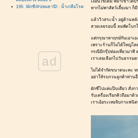
เงื่อนไขเดิม หมาเข้าได้
195_[ผักชี@ปทุมธานี] : น้ำเกลือโรค
หากไม่พาสัตว์เลี้ยงมา ก็ม
ไตให้หมาแมว ซื้อที่ไหน_พิกัด
ล้ววิวสระน้ำ อยู่ด้านหล
ลำลูกกา และ รังสิต
สวยเลยรอบนี้ ลมพัดโบกโบ
194_[ผักชี@ปทุมธานี] : สวัสดีปีใหม่
2569 (2026) _ คู่คลอง คาเฟ่
ต่กรุณาหาฤกษ์กันเอาเอ
193_[ผักชี@ปทุมธานี] : สุนัขป่ว
เพราะร้านก็ไม่ได้ใหญ่
รคไต เจาะเลือดครั้งที่ 6 และได้
กรณีมีกรุ๊ปท่องเที่ยวมา
เวลา_ปล่อยไป
ad
เราเลยเลือกไปวันธรรมดาค่
192_[ผักชี@ปทุมธานี] : สุนัขป่ว
รคไต เจาะเลือดครั้งที่ 3-5 ให้น้ำ
ไม่ได้จำกัดขนาดนะคะ หม
เกลือใต้ผิวหนัง
อย่าให้รบกวนลูกค้าท่านอื
191_[ผักชี@ปทุมธานี] : สุนัขป่ว
รคนิ่วในถุงน้ำดี และโรคไต _ตรวจ
ผักชีไปแค่แป๊บเดียว สั่
อัลตร้าซาวด์
รับเครื่องเรียกคิวถือมาด้
190_[ผักชี@ปทุมธานี] : อาหารสุนัข
เราเอ้อระเหยจิบกาแฟนิด
เมนู 15 ไก่อบแห้ง_ผงโรยข้าว
189_[ผักชี@ปทุมธานี] : สุนัขท้องเสี
ติดเชื้อโปรโตซัว และเชื้อแบทที
เรีย_ผลตรวจนิ่วไม่ค่อยจะดี
188_[ผักชี@ปทุมธานี] : สุนัข