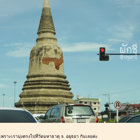
ะเรามุ่งตรงไปที่วัดมหาธาตุ จ. อยุธยา กันเลยค่ะ