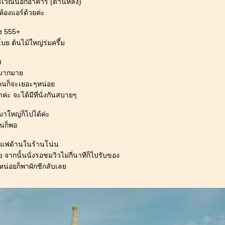
บริเวณนอกอาคาร (ด้านหลัง)
ีห้องแอร์ด้วยค่ะ
ัง 555+
ย ต้นไม้ใหญ่ร่มครึ้ม
ง
โตมากมา
ที คนก็จะเยอะๆหน่อ
ะ จะได้มีที่นั่งกันสบายๆ
าใหญ่ก็ไปได้ค่ะ
่นก็พอ
งกาแฟด้านในร้านโน่น
วย จากนั้นนั่งรอชมวิวไม่กี่นาทีก็ไปรับของ
หน่อยก็พาผักชีกลับเล