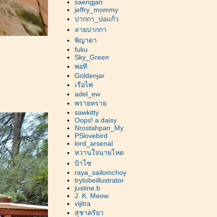
saengjan
jeffry_mommy
ปากกา_ปอแก้ว
ลายปากกา
พิญาดา
fuku
Sky_Green
พอที
Goldenjar
เรือไฟ
adel_ew
พรายทรา
sawkitty
Oops! a daisy
Nrostahpan_My
PSlovebird
lord_arsenal
หวานใจนายโหด
ป้าโซ
raya_sailomchoy
trytobeillustrator
justine.b
J. K. Meow
vijitra
สุชาคริยา