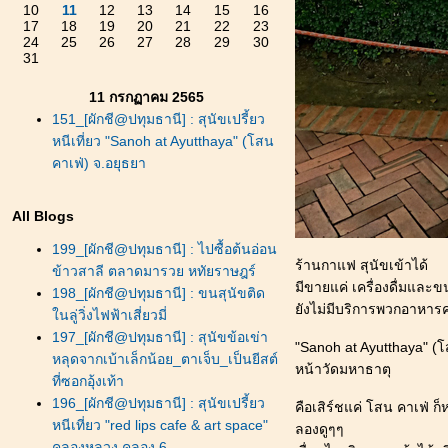
10
11
12
13
14
15
16
17
18
19
20
21
22
23
24
25
26
27
28
29
30
31
11 กรกฏาคม 2565
151_[ผักชี@ปทุมธานี] : สุนัขเปรี้ยว
หนีเที่ยว "Sanoh at Ayutthaya" (โสน
คาเฟ่) จ.อยุธยา
All Blogs
199_[ผักชี@ปทุมธานี] : ไปซื้อต้นอ่อน
ร้านกาแฟ สุนัขเข้าได้
ข้าวสาลี ตลาดมารวย หทัยราษฎร์
มีขายแค่ เครื่องดื่มแล
198_[ผักชี@ปทุมธานี] : ขนสุนัขติด
ังไม่มีบริการพวกอาหารค
นลู่วิ่งไฟฟ้าเสี่ยวมี่
197_[ผักชี@ปทุมธานี] : สุนัขข้อเข่า
"Sanoh at Ayutthaya" (โ
หลุดจากเบ้าเล็กน้อย_ตาเจ็บ_เป็นยีสต์
หน้าวัดมหาธาตุ
ที่ซอกอุ้งเท้า
196_[ผักชี@ปทุมธานี] : สุนัขเปรี้ยว
คือเสิร์ชแค่ โสน คาเฟ่ ก
หนีเที่ยว "red lips cafe & art space"
ลองดูๆๆ
คลองหลวง คลอง 6