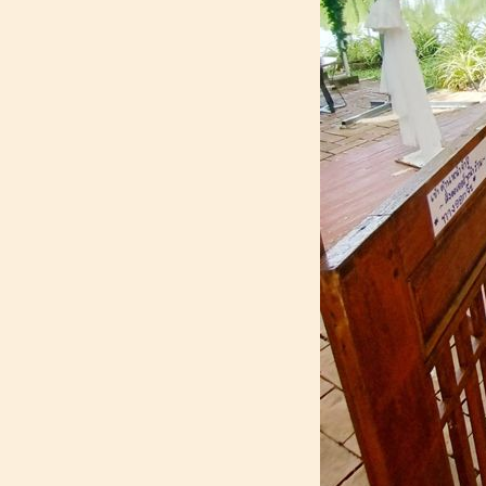
หนีเที่ยว "บ้านทะเลคราม (ครั้งที่ 3) &
หาดแหลมเจริญ" จ.ระยอง
172_[ผักชี@ปทุมธานี] : สวัสดีปีใหม่
2024_ ฝึกสุนัขเดินบนลู่วิ่ง_วิธีใส่สา
ฝึกสุนัข
171_[ผักชี@ปทุมธานี] : สุนัขเปรี้ยว
หนีเที่ยว "Montreux Cafe & Farm"
มองเทรอส์คาเฟ่ ลำลูกกา คลอง 15
170_[ผักชี@ปทุมธานี] : สุนัข ข้อ
สะโพกเสื่อม_(เข่า) สะบ้าเคลื่อนเล็ก
น้อย (โรงพยาบาลสัตว์เล็กจุฬา)
169_[ผักชี@ปทุมธานี] : มีละอองเลือด
บนพื้นบ้าน(น่าจะเลือดกำเดา)_ข้อเข่า
เสื่อม กำเริบ_ยา Antinol
168_[ผักชี@ปทุมธานี] : 10
ขวบ_สุนัขเปรี้ยว หนีเที่ยว "โรงแรม
ริมทะเล" หาดบ้านกรูด
จ.ประจวบคีรีขันธ์
167_[ผักชี@ปทุมธานี] : น้องหมาหน้า
ฝน อัพเดตชีวิตประจำวัน ก.ค. 2566