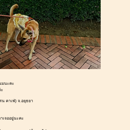
ะขนมนะคะ
่ะ
สน คาเฟ่) จ.อยุธยา
็หาเจออยู่นะคะ