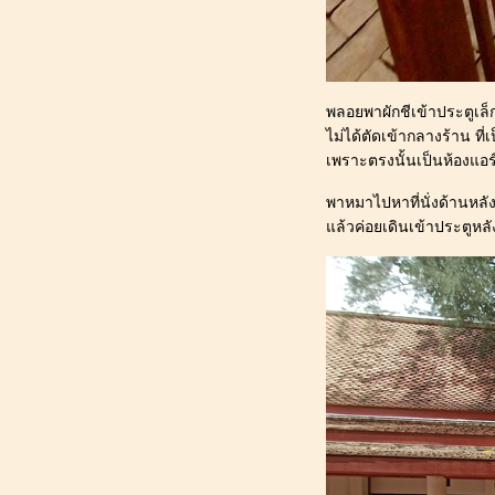
166_[ผักชี@ปทุมธานี] : ไขปัญหา
ข้องใจเกี่ยวกับ "ผักชี" เด็กหญิงมี
หาง_ใส่เสื้อหมาร้อนไหม
165_[ผักชี@ปทุมธานี] : สุนัขเปรี้ยว
หนีเที่ยว "คู่คลอง คาเฟ่" ลำลูกกา
พลอยพาผักชีเข้าประตูเล็
คลอง 15
ไม่ได้ตัดเข้ากลางร้าน ที่เ
164_[ผักชี@ปทุมธานี] : สุนัขเปรี้ยว
เพราะตรงนั้นเป็นห้องแอร์ ม
หนีเที่ยว "อุทยานประวัติศาสตร์
พาหมาไปหาที่นั่งด้านหลั
สุโขทัย" จ.สุโขทั
ล้วค่อยเดินเข้าประตูหลังร
163_[ผักชี@ปทุมธานี] : สุนัขเปรี้ยว
หนีเที่ยว "๋Joon Cafe (จูน คาเฟ่)"
ต.สันผีเสื้อ จ.เชียงใหม่
162_[ผักชี@ปทุมธานี] : สุนัขเปรี้ยว
หนีเที่ยว "แอท นาธา เชียงใหม่ ชิค จัง
เกิล" อ.แม่ริม จ.เชียงใหม่
161_[ผักชี@ปทุมธานี] : สุนัขน้ำ
เข้าหู_ท้องเสีย (หายแล้ว)
160_[ผักชี@ปทุมธานี] : สุนัขเปรี้ยว
หนีเที่ยว "ไร่ชิวอวี๋" อ.ปา
จ.แม่ฮ่องสอน