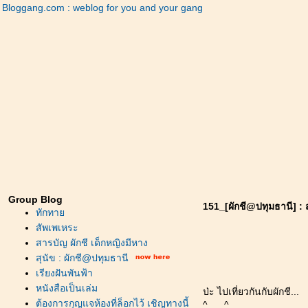
Bloggang.com : weblog for you and your gang
Group Blog
151_[ผักชี@ปทุมธานี] : ส
ทักทา
สัพเพเหระ
สารบัญ ผักชี เด็กหญิงมีหาง
สุนัข : ผักชี@ปทุมธานี
เรียงฝันพันฟ้า
หนังสือเป็นเล่ม
ป่ะ ไปเที่ยวกันกับผักชี...
ต้องการกุญแจห้องที่ล็อกไว้ เชิญทางนี้
^___^