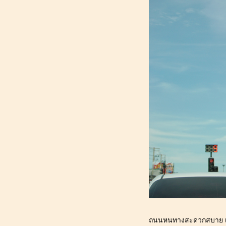
กระเพาะปัสสาวะอักเสบ
187_[ผักชี@ปทุมธานี] : ไปบริจาค
สิ่งของ มูลนิธิองค์กรทำดี สำนักงาน
หญ่ ธัญบุรี คลอง 8
186_[ผักชี@ปทุมธานี] : ฤดูฝนที่ไม่มี
กิจกรรมพิเศษของหมาน้อ
185_[ผักชี@ปทุมธานี] : สุนัขเปรี้ยว
หนีเที่ยว "ร้านไก่ทอดหาดใหญ่มูฮำ
หมัด" จ.อยุธยา
184_[ผักชี@ปทุมธานี] : สุนัขเปรี้ยว
หนีเที่ยว "สะพานชลมารควิถี" จ.ชลบุรี
183_[ผักชี@ปทุมธานี] : พัฒนาการ
สุนัข 11 ขวบ 6 เดือน ฉีดวัคซีน
ประจำปี_เจาะเลือดใหญ่_บีบต่อม
เหม็น
182_[ผักชี@ปทุมธานี] : สวัสดีปี
2025เล็บสุนัขมีรอยขีดข่วน ไม่เรียบ
เหี่ยว _วิธีตัดเล็บ สุนัขเล็บสีดำ
181_[ผักชี@ปทุมธานี] : เดือนตุลาคม
ที่ฝนตก
ถนนหนทางสะดวกสบาย เพรา