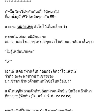
** ***************
ดังนั้น ใครไม่ขยันตัดเสื้อให้หมาใส่
ก็มานั่งดูผักชีไปเพลินๆละกัน 55+
ละขอ
หมายเหตุ
ตัวโตไว้เต็มบล็อก ว่า
พลอยไม่เก่งงานฝีมือนะคะ
อย่าถามอะไรยากๆ เพราะคุณจะได้คำตอบกลับมาสั้นๆว่า
"ไม่รู้เหมือนกันค่ะ"
^o^"
เอาน่ะ แค่มาทำคลิปนี่ก็ออกจะคิดรำไรแล้วนะ
ว่าตัวเองจะพาชาวบ้านชาวช่อง
มาเข้ารกเข้าพงด้วยกันหนักข้อไปหรือเปล่า
ต่ไหนๆก็หลวมตัวทำบล็อกมาจนผักชี 2 ปีครึ่ง แล้วนี่นา
ถือว่าเรารู้จักกัน (โมเมที่ 1 ล่ะค่ะ ha ha ha)
ราตรีสวัสดิ์ไปกับ ด.ญ.ผักชี หมาน้อยหน้าดำ