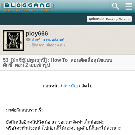
ploy666
ฝากข้อความหลังไมค์
ผู้ติดตามบล็อก : 4 คน
53_[ผักชี@ปทุมธานี] : How To_สอนตัดเสื้อสุนัขแบบ
ผักชี_ตอน 2 เย็บเข้ารูป
ก่อนหน้า /
สารบัญ
/ ถัดไป
มาต่อกันแบบรวดเร็ว
ังมีเหลืออีกคลิปนึงเน้อ แต่ขอเวลาจัดทำเล็กน้อยค่ะ
หรือใครทำล่วงหน้าไปก่อนก็ได้นะคะ ดูคลิปนี้ก็เดาได้ล่ะเนาะ