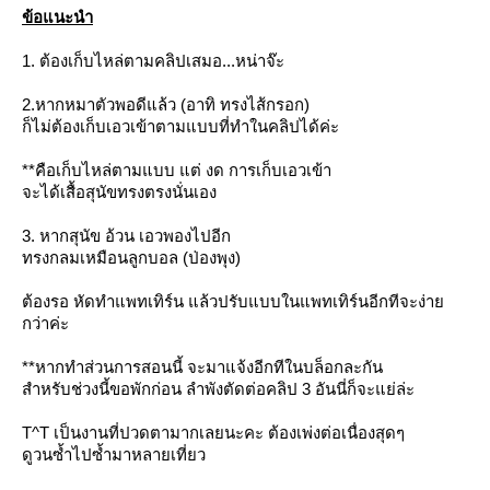
ข้อแนะนำ
1. ต้องเก็บไหล่ตามคลิปเสมอ...หน่าจ๊ะ
2.หากหมาตัวพอดีแล้ว (อาทิ ทรงไส้กรอก)
ก็ไม่ต้องเก็บเอวเข้าตามแบบที่ทำในคลิปได้ค่ะ
**คือเก็บไหล่ตามแบบ แต่ งด การเก็บเอวเข้า
จะได้เสื้อสุนัขทรงตรงนั่นเอง
3. หากสุนัข อ้วน เอวพองไปอีก
ทรงกลมเหมือนลูกบอล (ป่องพุง)
ต้องรอ หัดทำแพทเทิร์น แล้วปรับแบบในแพทเทิร์นอีกทีจะง่า
กว่าค่ะ
**หากทำส่วนการสอนนี้ จะมาแจ้งอีกทีในบล็อกละกัน
สำหรับช่วงนี้ขอพักก่อน ลำพังตัดต่อคลิป 3 อันนี่ก็จะแย่ล่ะ
T^T เป็นงานที่ปวดตามากเลยนะคะ ต้องเพ่งต่อเนื่องสุดๆ
ดูวนซ้ำไปซ้ำมาหลายเที่ยว