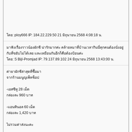
ดย: ploy666 IP: 184.22.229.50 21 มิถุนายน 2568 4:08:18 น.
มาฟังเรื่องราวน้องผักชี น่ารักมากค่ะ คล้ายหมาที่บ้านเวลากินนี่ทุกคนต้องนั่งอยู่
กับที่ขยับไม่ได้เลย และเหมือนกันอีกก็คือต้องป้อนค่ะ
ดย: S Bijl-Promjad IP: 79.137.89.102 24 มิถุนายน 2568 13:43:00 น.
ค่ายาผักชีล่าสุดที่ซื้อมา
จากร้านมนูญเพ็ทช็อป
-เอสซีทู 28 เม็ด
กล่องละ 960 บาท
-แอนทินอล 60 เม็ด
กล่องละ 1,420 บาท
ไม่รวมค่าส่งนะคะ