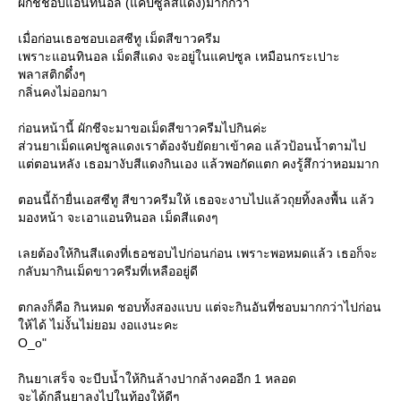
ผักชีชอบแอนทินอล (แคปซูลสีแดง)มากกว่า
เมื่อก่อนเธอชอบเอสซีทู เม็ดสีขาวครีม
เพราะแอนทินอล เม็ดสีแดง จะอยู่ในแคปซูล เหมือนกระเปาะ
พลาสติกดึ๋งๆ
กลิ่นคงไม่ออกมา
ก่อนหน้านี้ ผักชีจะมาขอเม็ดสีขาวครีมไปกินค่ะ
ส่วนยาเม็ดแคปซูลแดงเราต้องจับยัดยาเข้าคอ แล้วป้อนน้ำตามไป
ต่ตอนหลัง เธอมางับสีแดงกินเอง แล้วพอกัดแตก คงรู้สึกว่าหอมมาก
ตอนนี้ถ้ายื่นเอสซีทู สีขาวครีมให้ เธอจะงาบไปแล้วถุยทิ้งลงพื้น แล้ว
มองหน้า จะเอาแอนทินอล เม็ดสีแดงๆ
เลยต้องให้กินสีแดงที่เธอชอบไปก่อนก่อน เพราะพอหมดแล้ว เธอก็จะ
กลับมากินเม็ดขาวครีมที่เหลืออยู่ดี
ตกลงก็คือ กินหมด ชอบทั้งสองแบบ แต่จะกินอันที่ชอบมากกว่าไปก่อน
ห้ได้ ไม่งั้นไม่ยอม งอแงนะคะ
O_o"
กินยาเสร็จ จะบีบน้ำให้กินล้างปากล้างคออีก 1 หลอด
จะได้กลืนยาลงไปในท้องให้ดีๆ