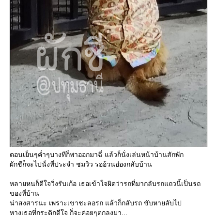
ตอนเย็นๆค่ำๆบางทีก็พาออกมาฉี่ แล้วก็นั่งเล่นหน้าบ้านสักพัก
ผักชีก็จะไปนั่งที่ประจำ ชมวิว รออ้วนอ๋องกลับบ้าน
หลายหนก็ดีใจวิ่งรับเก้อ เธอเข้าใจผิดว่ารถที่มากลับรถแถวนี้เป็นรถ
ของที่บ้าน
น่าสงสารนะ เพราะเขาชะลอรถ แล้วก็กลับรถ ขับหายลับไป
หางเธอที่กระดิกดีใจ ก็จะค่อยๆตกลงมา...