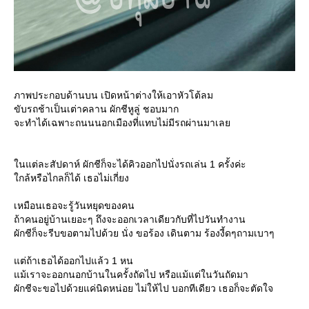
ภาพประกอบด้านบน เปิดหน้าต่างให้เอาหัวโต้ลม
ขับรถช้าเป็นเต่าคลาน ผักชีหูลู่ ชอบมาก
จะทำได้เฉพาะถนนนอกเมืองที่แทบไม่มีรถผ่านมาเล
นแต่ละสัปดาห์ ผักชีก็จะได้คิวออกไปนั่งรถเล่น 1 ครั้งค่ะ
กล้หรือไกลก็ได้ เธอไม่เกี่ยง
เหมือนเธอจะรู้วันหยุดของคน
ถ้าคนอยู่บ้านเยอะๆ ถึงจะออกเวลาเดียวกับที่ไปวันทำงาน
ผักชีก็จะรีบขอตามไปด้วย นั่ง ขอร้อง เดินตาม ร้องงี้ดๆถามเบาๆ
ต่ถ้าเธอได้ออกไปแล้ว 1 หน
ม้เราจะออกนอกบ้านในครั้งถัดไป หรือแม้แต่ในวันถัดมา
ผักชีจะขอไปด้วยแค่นิดหน่อย ไม่ให้ไป บอกทีเดียว เธอก็จะตัดใจ