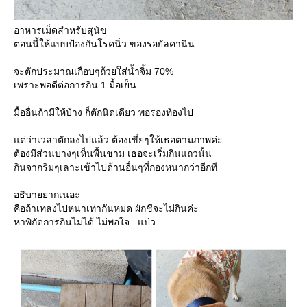
อาหารเม็ดสำหรับสุนัข
ตอนนี้ให้แบบป้องกันโรคนิ่ว ของรอยัลคานิน
จะตักประมาณเกือบๆถ้วยใส่น้ำจิ้ม 70%
เพราะพอดีต่อการกิน 1 มื้อเย็น
มื้ออื่นถ้ามีให้บ้าง ก็ตักนิดเดียว พอรองท้องไป
ต่ว่าเวลาตักลงไปแล้ว ต้องเขี่ยๆให้เธอตามภาพค่ะ
ต้องมีส่วนบางๆเห็นพื้นชาม เธอจะเริ่มกินแถวนั้น
กินจากริมๆเลาะเข้าไปด้านอื่นๆที่กองหนากว่าอีกที
อธิบายยากเนอะ
คือถ้าเทลงไปหนาเท่ากันหมด ผักชีจะไม่กินค่ะ
หาพิกัดการกินไม่ได้ ไม่พอใจ...แป่ว