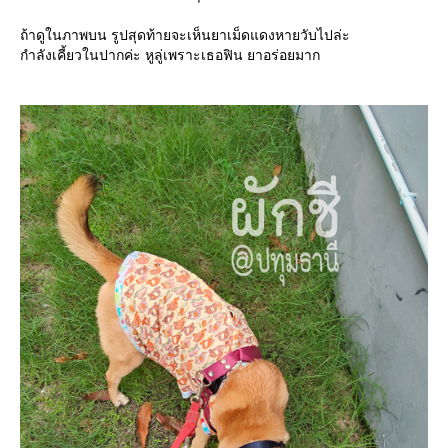
ถ้าดูในภาพบน รูปสุดท้ายจะเห็นยาเม็ดแดงหายวับไปล่ะ
กำลังเคี้ยวในปากค่ะ หูลู่เพราะเธอฟิน ยาอร่อยมาก