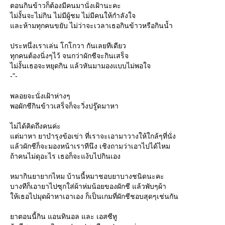
ตอนกินข้าวก็ต้องมีคนมานั่งเฝ้านะคะ
ไม่งั้นจะไม่กิน ไม่มีผู้ชม ไม่มีคนให้กำลังใจ
ละห้ามทุกคนขยับ ไม่ว่าจะเวลาเธอกินข้าวหรือกินน้ำ
ประหนึ่งเราเล่น โกโกวา กันเลยทีเดียว
ทุกคนต้องนิ่งๆไว้ จนกว่าผักชีจะกินเสร็จ
ไม่งั้นเธอจะหยุดกิน แล้วหันมามองแบบไม่พอใจ
-"-
พลอยจะนั่งเฝ้าห่างๆ
พอผักชีกินข้าวเสร็จก็จะวิ่งปรู๊ดมาหา
ไม่ได้คิดถึงคนค่ะ
ต่มาหา ยาบำรุงข้อเข่า ที่เราจะเอามาวางให้ใกล้ๆที่นั่ง
ล้วผักชีก็จะมองหน้าเราทีนึง เชิงถามว่าเอาไปได้ไหม
ถ้าคนไม่ดุอะไร เธอก็จะแง้บไปกินเอง
หมากินยายากไหม บ้านนี้หมาชอบยาบางชนิดนะคะ
บางทีก็เอายาไปซุกใส่ผ้าห่มน้อยของผักชี แล้วพับๆผ้า
ห้เธอไปมุดผ้าหาเอาเอง ก็เป็นเกมที่ผักชีชอบสุดๆเช่นกัน
าตอนนี้กิน แอนทินอล และ เอสซีทู