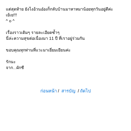
ต่สุดท้าย ยังไงอ้วนอ๋องก็กลับบ้านมาหาหมาน้อยทุกวันอยู่ดีค่ะ
เย้เย!!!
^ o ^
เรื่องราวเดิมๆ รายละเอียดซ้ำๆ
นี่ล่ะความสุขต่อเนื่องมา 11 ปี ที่เราอยู่ร่วมกัน
ขอบคุณทุกท่านที่แวะมาเยี่ยมเยียนค่ะ
รักนะ
จาก...ผักชี
ก่อนหน้า
/
สารบัญ
/
ถัดไป