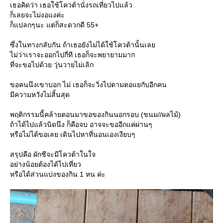
เธอคิดว่า เธอใช้โควต้านั่งรถเที่ยวไปแล้ว
ก็เลยจะไม่งอแงค่ะ
ก็แปลกๆนะ แต่ก็สะดวกดี 55+
ซึ่งในทางกลับกัน ถ้าเธอยังไม่ได้ใช้โควต้านั้นเล
ไม่ว่าเราจะออกไปกี่ที เธอก็จะพยายามมาก
ที่จะขอไปด้วย วุ่นวายไม่เลิก
ขอคนนึงเขาบอก ไม่ เธอก็จะวิ่งไปตามตอแยกับอีกคน
มีความหวังไม่สิ้นสุด
พฤติกรรมนี้คล้ายตอนมาขอของกินนอกรอบ (ขนม//ผลไม้)
ถ้าได้ไปแล้วนิดนึง ก็คือจบ อาจจะขออีกแค่ผ่านๆ
หรือไม่ได้ขอเลย เดินไปหาที่นอนเองเงียบๆ
สรุปคือ ผักชีจะมีโควต้าในใจ
อย่างน้อยต้องได้ไปเที่ยว
หรือได้ส่วนแบ่งของกิน 1 หน ค่ะ