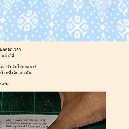
กือบตลอดเวลา
ล้วอึฉี่
ต้องรีบจับใส่คอลลาร์
ีกโรคที่ เจ็บและคัน
นเน้อ