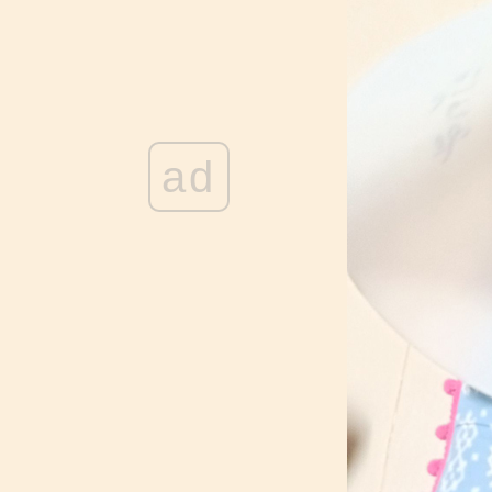
ห้หมาแมว ซื้อที่ไหน_พิกัด ลำลูกกา และ
รังสิต
194_[ผักชี@ปทุมธานี] : สวัสดีปีใหม่
2569 (2026) _ คู่คลอง คาเฟ่
193_[ผักชี@ปทุมธานี] : สุนัขป่วย โรคไต
เจาะเลือดครั้งที่ 6 และได้เวลา_ปล่อยไป
192_[ผักชี@ปทุมธานี] : สุนัขป่วย โรคไต
ad
เจาะเลือดครั้งที่ 3-5 ให้น้ำเกลือใต้ผิวหนัง
191_[ผักชี@ปทุมธานี] : สุนัขป่วย โรคนิ่ว
นถุงน้ำดี และโรคไต _ตรวจอัลตร้า
ซาวด์
190_[ผักชี@ปทุมธานี] : อาหารสุนัข เมนู
15 ไก่อบแห้ง_ผงโรยข้าว
189_[ผักชี@ปทุมธานี] : สุนัขท้องเสีย ติด
เชื้อโปรโตซัว และเชื้อแบททีเรีย_ผล
ตรวจนิ่วไม่ค่อยจะดี
188_[ผักชี@ปทุมธานี] : สุนัขกระเพาะ
ปัสสาวะอักเสบ
187_[ผักชี@ปทุมธานี] : ไปบริจาคสิ่งของ
มูลนิธิองค์กรทำดี สำนักงานใหญ่ ธัญบุรี
คลอง 8