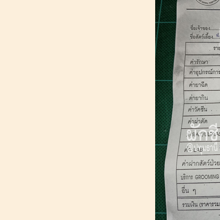
อันใหม่
178_[ผักชี@ปทุมธานี] : สุนัขเปรี้ยว หนี
เที่ยว "plant life cafe" (แพลนท์ ไลฟ์
คาเฟ่) ลำลูกกา คลอง 15
177_[ผักชี@ปทุมธานี] :แนะนำ
อุปกรณ์_ตัดเล็บ_แปรงขน_ผ้าปูเบาะ
รถยนต์ของสุนัขใหญ่
176_[ผักชี@ปทุมธานี] : วันสบายๆ
สงกรานต์ 2567 (2024)
175_[ผักชี@ปทุมธานี] : พัฒนาการสุนัข
10 ขวบ 6 เดือน ฉีดวัคซีนประจำปี_เจาะ
เลือดใหญ่ ปกติดี
174_[ผักชี@ปทุมธานี] : สุนัขเปรี้ยว หนี
เที่ยว "Finmill Cafe" (ฟินมิลล์ คาเฟ่)
คลองหลวง คลอง 5
173_[ผักชี@ปทุมธานี] : สุนัขเปรี้ยว หนี
เที่ยว "บ้านทะเลคราม (ครั้งที่ 3) & หาด
หลมเจริญ" จ.ระยอง
172_[ผักชี@ปทุมธานี] : สวัสดีปีใหม่
2024_ ฝึกสุนัขเดินบนลู่วิ่ง_วิธีใส่สายฝึก