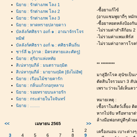
นิยาย : รักต่างภพ โลง 1
-ซื้อยาแก้ไข้
นิยาย : รักต่างภพ โลง 2
(อาบแชมพูยาถี่ๆ หมักแ
นิยาย : รักต่างภพ โลง 3
-ซื้อยาหยดหลังป้องกัน
นิยาย : หาดทรายปลายดาว
-ไม่รวมค่าสำลีก้อน 2 
บัลลังก์ศศิธรา องก์ ๑ : อาณาจักรโจร
-ไม่รวมค่าแพมเพิร์ส
ทมิฬ
-ไม่รวมค่าอาหารโรคน
บัลลังก์ศศิธรา องก์ ๒ : ศศิธรคืนถิ่น
ชาร์ลี ๒ [ภาค : มิตรสหายและศัตรู]
นิยาย : สุริยาแห่งหทั
** *********
สิเน่หากุมภีล์ : มนตรานฤมิต
สิเน่หากุมภีล์ : มายานฤมิต [ยังไม่อัพ]
มาสู่อีกโรค สุนัขเป็นเ
นิยาย : เรือนไม้ชายคารัก
ตัดสินใจรวมมา 3 สัป
นิยาย : กลิ่นแก้วกอกุหลาบ
เพราะว่าจะได้เห็นคว
นิยาย : รอยทรายบนลายรัก
นิยาย : กระต่ายในใจจันทร์
หมายเหตุ :
นิยาย : ........
เชื้อราในสัตว์เลี้ยง ติ
หากไปจับ หรือทายาต่
ล้างมือฟอกสบู่ดีๆด้วยค
<<
เมษายน 2565
>>
1
2
เครื่องนอน เบาะต่าง
3
4
5
6
7
8
9