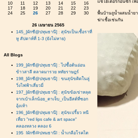
ช่ไฮเตอร์ก่อนซัก เพื่อ
10
11
12
13
14
15
16
17
18
19
20
21
22
23
24
25
26
27
28
29
30
พื้นบ้านถูน้ำผสมน้ำ
ฆ่าเชื้อเช่นกัน
26 เมษายน 2565
145_[ผักชี@ปทุมธานี] : สุนัขเป็นเชื้อราที่
หู สัปดาห์ที่ 1-3 (ยังไม่หาย)
All Blogs
199_[ผักชี@ปทุมธานี] : ไปซื้อต้นอ่อน
ข้าวสาลี ตลาดมารวย หทัยราษฎร์
198_[ผักชี@ปทุมธานี] : ขนสุนัขติดในลู่
วิ่งไฟฟ้าเสี่ยวมี่
197_[ผักชี@ปทุมธานี] : สุนัขข้อเข่าหลุด
จากเบ้าเล็กน้อย_ตาเจ็บ_เป็นยีสต์ที่ซอก
อุ้งเท้า
196_[ผักชี@ปทุมธานี] : สุนัขเปรี้ยว หนี
เที่ยว "red lips cafe & art space"
คลองหลวง คลอง 6
195_[ผักชี@ปทุมธานี] : น้ำเกลือโรคไต