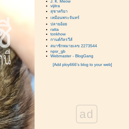
J. K. Meow
vijitra
สุชาคริยา
เหมือนพระจันทร์
ปลายอ้อ
ratta
tonkhow
กานต์กัลรวีส์
สมาชิกหมายเลข 2273544
npsr_gb
Webmaster - BlogGang
[Add ploy666's blog to your web]
ad