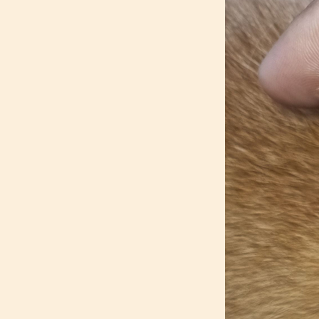
เที่ยว "อุทยานประวัติศาสตร์สุโขทัย"
จ.สุโขทั
163_[ผักชี@ปทุมธานี] : สุนัขเปรี้ยว หนี
เที่ยว "๋Joon Cafe (จูน คาเฟ่)" ต.สันผีเสื้อ
จ.เชียงใหม่
162_[ผักชี@ปทุมธานี] : สุนัขเปรี้ยว หนี
เที่ยว "แอท นาธา เชียงใหม่ ชิค จังเกิล"
อ.แม่ริม จ.เชียงใหม่
161_[ผักชี@ปทุมธานี] : สุนัขน้ำ
เข้าหู_ท้องเสีย (หายแล้ว)
160_[ผักชี@ปทุมธานี] : สุนัขเปรี้ยว หนี
เที่ยว "ไร่ชิวอวี๋" อ.ปาย จ.แม่ฮ่องสอน
159_[ผักชี@ปทุมธานี] : พัฒนาการสุนัข
9 ขวบ 6 เดือน ฉีดวัคซีนประจำปี_เจาะ
เลือดใหญ่ ปกติดี
158_[ผักชี@ปทุมธานี] : สุนัขเปรี้ยว หนี
เที่ยว "บ้านมะลิ โฮมสเตย์" จ.ลำปาง
157_[ผักชี@ปทุมธานี] : สายจูงใหม่ เย็บ
เอง_นิ่วหายดีแล้ว
156_[ผักชี@ปทุมธานี] : ผักชี สวัสดีปีใหม่