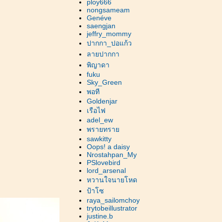
ploy666
nongsameam
Genéve
saengjan
jeffry_mommy
ปากกา_ปอแก้ว
ลายปากกา
พิญาดา
fuku
Sky_Green
พอที
Goldenjar
เรือไฟ
adel_ew
พรายทรา
sawkitty
Oops! a daisy
Nrostahpan_My
PSlovebird
lord_arsenal
หวานใจนายโหด
ป้าโซ
raya_sailomchoy
trytobeillustrator
justine.b