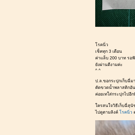
สุนัข
171_[ผักชี@ปทุมธานี] : สุนัขเปรี้ยว หนี
เที่ยว "Montreux Cafe & Farm" มองเท
รอส์คาเฟ่ ลำลูกกา คลอง 15
170_[ผักชี@ปทุมธานี] : สุนัข ข้อสะโพก
เสื่อม_(เข่า) สะบ้าเคลื่อนเล็กน้อย (โรง
พยาบาลสัตว์เล็กจุฬา)
รคนิ่ว
169_[ผักชี@ปทุมธานี] : มีละอองเลือดบน
เช็คทุก 3 เดือน
พื้นบ้าน(น่าจะเลือดกำเดา)_ข้อเข่าเสื่อม
ค่าแล็บ 200 บาท รอฟ
กำเริบ_ยา Antinol
ังผ่านดีงามค่ะ
168_[ผักชี@ปทุมธานี] : 10 ขวบ_สุนัข
^ ^
เปรี้ยว หนีเที่ยว "โรงแรมริมทะเล" หาด
บ้านกรูด จ.ประจวบคีรีขันธ์
ป.ล.ขอกระปุกเก็บฉี่ม
167_[ผักชี@ปทุมธานี] : น้องหมาหน้าฝน
ตัดขวดน้ำพลาสติกอันใ
อัพเดตชีวิตประจำวัน ก.ค. 2566
ค่อยเทใส่กระปุกไปอีก
166_[ผักชี@ปทุมธานี] : ไขปัญหาข้องใจ
ครสนใจวิธีเก็บฉี่สุน
เกี่ยวกับ "ผักชี" เด็กหญิงมีหาง_ใส่เสื้อหมา
ไปดูตามลิงค์
รคนิ่ว
ค
ร้อนไหม
165_[ผักชี@ปทุมธานี] : สุนัขเปรี้ยว หนี
เที่ยว "คู่คลอง คาเฟ่" ลำลูกกา คลอง 15
164_[ผักชี@ปทุมธานี] : สุนัขเปรี้ยว หนี