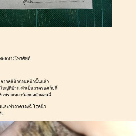
ังผลทางโทรศัพท์
าจากคลินิกก่อนหน้านั้นแล้ว
หญ่ที่บ้าน ทำเป็นถาดรองเก็บฉี่
ที เพราะหมาน้อยย่อต่ำตอนฉี่
ัขและทำถาดรองฉี่ โรคนิ่ว
่ะ