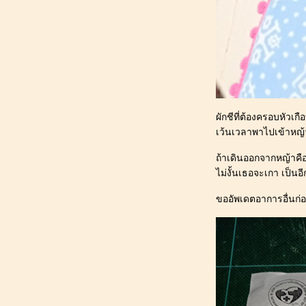
186_[ผักชี@ปทุมธานี] : ฤดูฝนที่ไม่มี
กิจกรรมพิเศษของหมาน้อ
185_[ผักชี@ปทุมธานี] : สุนัขเปรี้ยว หนี
เที่ยว "ร้านไก่ทอดหาดใหญ่มูฮำหมัด"
จ.อยุธยา
184_[ผักชี@ปทุมธานี] : สุนัขเปรี้ยว หนี
เที่ยว "สะพานชลมารควิถี" จ.ชลบุรี
ผักชีที่ต้องครอบหัวเ
183_[ผักชี@ปทุมธานี] : พัฒนาการสุนัข
เว้นเวลาพาไปเข้าหญ้าแ
11 ขวบ 6 เดือน ฉีดวัคซีนประจำปี_เจาะ
เลือดใหญ่_บีบต่อมเหม็น
ถ้าเดินออกจากหญ้าคือ
182_[ผักชี@ปทุมธานี] : สวัสดีปี 2025เล็บ
ไม่งั้นเธอจะเกา เป็นอ
สุนัขมีรอยขีดข่วน ไม่เรียบ เหี่ยว _วิธีตัด
เล็บ สุนัขเล็บสีดำ
ขออัพเดตอาการอื่นก่อ
181_[ผักชี@ปทุมธานี] : เดือนตุลาคมที่ฝน
ตก
180_[ผักชี@ปทุมธานี] : สุนัขเปรี้ยว หนี
เที่ยว "coffee the for rest" (คอฟฟี่ ฟอร์
เรสท์) ฉะเชิงเทรา
179_[ผักชี@ปทุมธานี] : สุนัขตาฝ้า ตาม
วัย 11 ขวบ_ผ้าปูเบาะรถยนต์สำหรับสุนัข