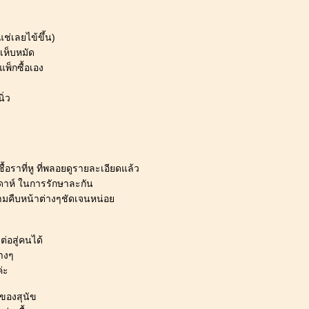
ช่เลยไข้ขึ้น)
เห็บหมัด
แพ็กซื้อเอง
ิ่ว
ชื้อราที่หู ที่พลอยดูรายละเอียดแล้ว
ดาห์ ในการรักษาละกัน
ามคืบหน้าต่างๆชัดเจนหน่อ
ดต่อสู่คนได้
างๆ
่ะ
ๆของสุนัข