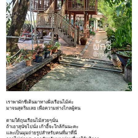
เราพาผักชีเดินมาทางฝั่งเรือนไม้ค่ะ
มาจนสุดริมเลย เพื่อความห่างไกลผู้คน
ตามใต้ถุนเรือนไม้สวยๆนั่น
ถ้าเอาสุนัขไปนั่ง เก้าอี้จะใกล้กันนะคะ
ละเป็นมุมถ่ายรูปสำหรับคนที่มาที่นี่