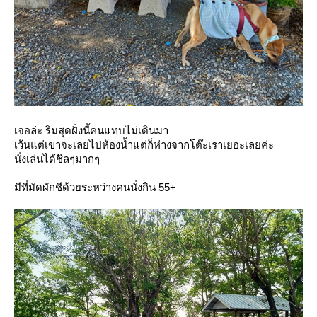
เจอล่ะ ริมสุดฝั่งนี้คนแทบไม่เดินมา
เว้นแต่เขาจะเลยไปห้องน้ำแต่ก็ห่างจากโต๊ะเราเยอะเลยค่ะ
นั่งเล่นได้ชิลๆมากๆ
มีที่มัดผักชีด้วยระหว่างคนนั่งกิน 55+