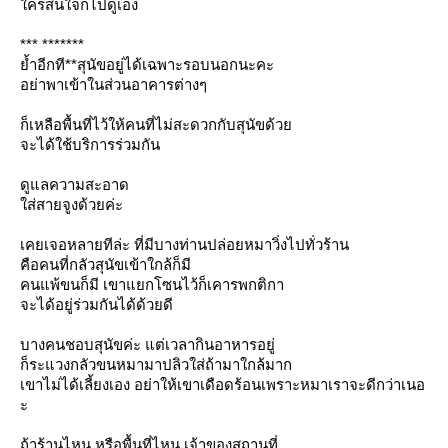
ครสนใจก็ไปดูเอง
*** *******
้ำอีกที**สุนัขอยู่ได้เฉพาะรอบนอกนะคะ
อย่าพาเข้าในส่วนอาคารต่างๆ
ก็เหลือพื้นที่ไว้ให้คนที่ไม่สะดวกกับสุนัขด้ว
จะได้ใช้บริการร่วมกัน
ดูแลความสะอาด
ส่สายจูงด้วยค่ะ
เคยเจอหลายทีล่ะ ที่มีบางท่านปล่อยหมาวิ่งไปทั่วร้าน
คือคนที่กลัวสุนัขเข้าใกล้ก็มี
คนแพ้ขนก็มี เขาแยกโซนไว้ก็เคารพกติกา
จะได้อยู่ร่วมกันได้ด้วยดี
บางคนชอบสุนัขค่ะ แต่เวลากินอาหารอยู่
ก็ระแวงกลัวขนหมามาปลิวใส่ถ้ามาใกล้มาก
เขาไม่ได้เลี้ยงเอง อย่าให้เขาเดือดร้อนเพราะหมาเราจะดีกว่าเนอ
ะ
ถ้าร้านไหน หรือพื้นที่ไหน เจ้าของสถานที่