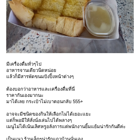
มีเครื่องดื่มทั่วๆไป
อาหารจานเดียวนิดหน่อ
ล้วก็มีสารพัดขนมปังปิ้งหน้าต่างๆ
ต้องบอกว่าอาหารและเครื่องดื่มที่นี่
ราคากันเองมากนะ
มาได้เลย กระเป๋าไม่เบาตอนกลับ 555+
อาจจะมีชนิดของกินให้เลือกไม่ได้เยอะแยะ
ต่ก็พอมีให้สั่งนั่งเล่นไปได้พลางๆ
เมนูไม่ได้เน้นเลิศหรูอลังการแต่พนักงานยิ้มแย้มน่ารักกันดีค่ะ
เป็นแนว ร้านเล็กๆน่ารักแถวบ้านนั่นเอง...