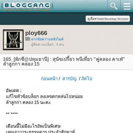
ploy666
ฝากข้อความหลังไมค์
ผู้ติดตามบล็อก : 4 คน
165_[ผักชี@ปทุมธานี] : สุนัขเปรี้ยว หนีเที่ยว "คู่คลอง คาเฟ่"
ลำลูกกา คลอง 15
ก่อนหน้า
/
สารบัญ
/
ถัดไป
อัพเดต :
ก้ไขหัวข้อบล็อก ลงเลขตกหล่นไปหน่อ
ลำลูกกา คลอง 15 นะคะ
** ****
เดือนนี้ไม่มีอะไรอัพเป็นพิเศษ
เลยเอาวาระธรรมดาๆ ประจำสัปดาห์