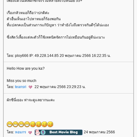
เพียงแต่ในเคสผักชีก็จะรวมหลายสิ่งไปหน่อย 55+
เรื่องกลัวหมอก็ถือว่าปกติค่ะ
ตัวอื่นเห็นเอาไปหาหมอก็ร้องพอกัน
ที่แปลกคงเป็นส่วนการแก้ปัญหา ว่าทำยังไงถึงตรวจกันดีๆได้น่ะเอง
ซึ่งสัตว์เลี้ยงแต่ละตัวก็ใช้เทคนิคจัดการไม่เหมือนกันอยู่ดีน่ะเนาะ
ดย: ploy666 IP: 49.228.144.85 20 พฤษภาคม 2566 16:22:35 น.
Hello How are you ka?
Miss you so much
ดย:
teansri
22 พฤษภาคม 2566 23:29:23 น.
ผักชีนี่เยอะ ท่าจะดูแลยากนะคะ
ดย:
หอมกร
24 พฤษภาคม 2566