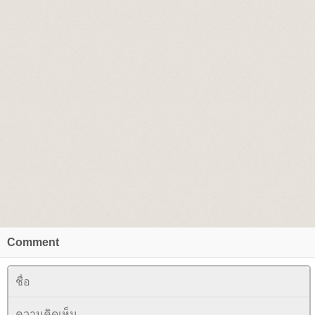
Comment