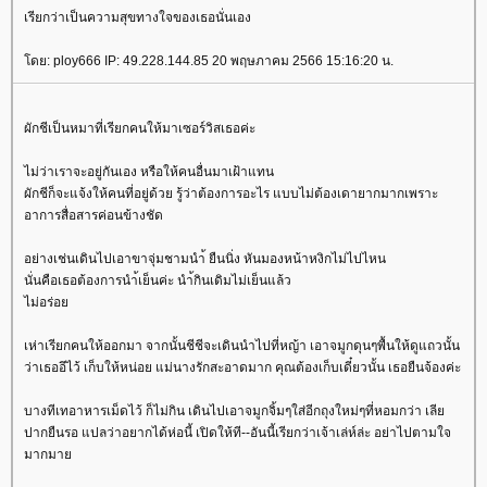
เรียกว่าเป็นความสุขทางใจของเธอนั่นเอง
ดย: ploy666 IP: 49.228.144.85 20 พฤษภาคม 2566 15:16:20 น.
ผักชีเป็นหมาที่เรียกคนให้มาเซอร์วิสเธอค่ะ
ไม่ว่าเราจะอยู่กันเอง หรือให้คนอื่นมาเฝ้าแทน
ผักชีก็จะแจ้งให้คนที่อยู่ด้วย รู้ว่าต้องการอะไร แบบไม่ต้องเดายากมากเพราะ
อาการสื่อสารค่อนข้างชัด
อย่างเช่นเดินไปเอาขาจุ่มชามนำ้ ยืนนิ่ง หันมองหน้าหงิกไม่ไปไหน
นั่นคือเธอต้องการนำ้เย็นค่ะ นำ้กินเดิมไม่เย็นแล้ว
ไม่อร่อ
เห่าเรียกคนให้ออกมา จากนั้นชีชีจะเดินนำไปที่หญ้า เอาจมูกดุนๆพื้นให้ดูแถวนั้น
ว่าเธออึไว้ เก็บให้หน่อย แม่นางรักสะอาดมาก คุณต้องเก็บเดี๋ยวนั้น เธอยืนจ้องค่ะ
บางทีเทอาหารเม็ดไว้ ก็ไม่กิน เดินไปเอาจมูกจิ้มๆใส่อีกถุงใหม่ๆที่หอมกว่า เลี
ปากยืนรอ แปลว่าอยากได้ห่อนี้ เปิดให้ที--อันนี้เรียกว่าเจ้าเล่ห์ล่ะ อย่าไปตามใจ
มากมา