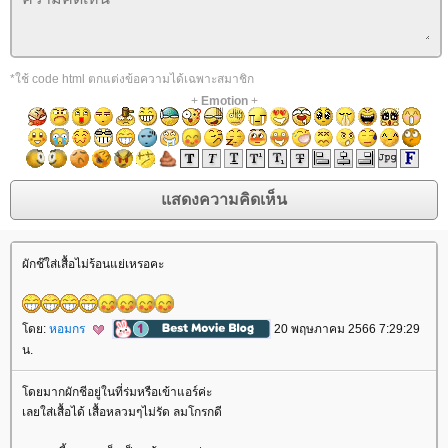
*ใช้ code html ตกแต่งข้อความได้เฉพาะสมาชิก
+
Emotion
+
ผักช๊ใส่เสื้อไม่ร้อนแย่เหรอคะ
ดย:
หอมกร
20 พฤษภาคม 2566 7:29:29
น.
ดยมากผักชีอยู่ในที่ร่มหรือเข้าแอร์ค่ะ
เลยใส่เสื้อได้ เสื้อหลวมๆไม่รัด ลมโกรกดี