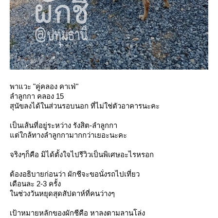
พาแวะ "คู่คลอง คาเฟ่"
ลำลูกกา คลอง 15
สุนัขลงได้ในส่วนรอบนอก ที่ไม่ใช่ตัวอาคารนะคะ
เป็นเส้นที่อยู่ระหว่าง รังสิต-ลำลูกกา
ต่ใกล้ทางลำลูกกามากกว่าเยอะนะคะ
จริงๆก็คือ มิได้ตั้งใจไปรีวิวเป็นพิเศษอะไรหรอก
ต้องอธิบายก่อนว่า ผักชีจะขอนั่งรถไปเที่ยว
เดือนละ 2-3 ครั้ง
นช่วงวันหยุดสุดสัปดาห์ที่คนว่างๆ
เป้าหมายหลักของผักชีคือ หาลงตามลานโล่ง