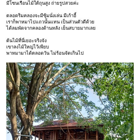
มีโซนเรือนไม้ใต้ถุนสูง ถ่ายรูปสวยค่ะ
ตลอดริมคลองจะมีซุ้มนั่งเล่น มีเก้าอี้
เราก็พาหมาไปแถวนั้นแทน เป็นส่วนตัวดีด้ว
ได้ลมพัดจากคลองด้านหลัง เย็นสบายมากเล
ต้นไม้ที่นี่เยอะจริงจัง
เขาลงไม้ใหญ่ไว้เพียบ
พาหมามาได้ตลอดวัน ไม่ร้อนจัดเกินไป