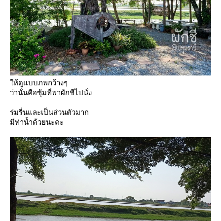
ห้ดูแบบภพกว้างๆ
ว่านั่นคือซุ้มที่พาผักชีไปนั่ง
ร่มรื่นและเป็นส่วนตัวมาก
มีท่าน้ำด้วยนะคะ