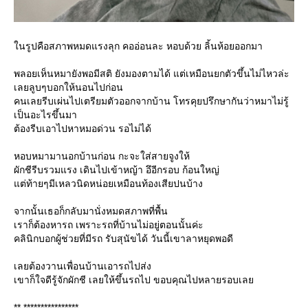
นรูปคือสภาพหมดแรงลุก คออ่อนละ หอบด้วย ลิ้นห้อยออกมา
พลอยเห็นหมายังพอมีสติ ยังมองตามได้ แต่เหมือนยกตัวขึ้นไม่ไหวล่ะ
เลยลูบๆบอกให้นอนไปก่อน
คนเลยรีบเผ่นไปเตรียมตัวออกจากบ้าน โทรคุยปรึกษากันว่าหมาไม่รู้
เป็นอะไรขึ้นมา
ต้องรีบเอาไปหาหมอด่วน รอไม่ได้
หอบหมามานอกบ้านก่อน กะจะใส่สายจูงให้
ผักชีรีบรวมแรง เดินไปเข้าหญ้า อึอีกรอบ ก้อนใหญ่
ต่ท้ายๆมีเหลวนิดหน่อยเหมือนท้องเสียปนบ้าง
จากนั้นเธอก็กลับมานั่งหมดสภาพที่พื้น
เราก็ต้องหารถ เพราะรถที่บ้านไม่อยู่ตอนนั้นค่ะ
คลินิกบอกผู้ช่วยที่มีรถ รับสุนัขได้ วันนี้เขาลาหยุดพอดี
เลยต้องวานเพื่อนบ้านเอารถไปส่ง
เขาก็ใจดีรู้จักผักชี เลยให้ขึ้นรถไป ขอบคุณไปหลายรอบเล
** ****************