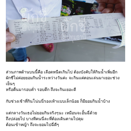
ส่วนภาพด้านบนนี้คือ เลือดหนืดเกินไป ต้องบังคับให้กินน้ำเพิ่มอีก
ผักชีไม่ค่อยยอมกินน้ำระหว่างวันค่ะ จะกินแค่ตอนเล่นมาเยอะช่วง
เย็นๆ
หรือตื่นมารอบค่ำ รอบดึก ถึงจะกินเยอะดี
กับช่วงเช้าที่กินโน่นนี่รองเท้าแบบเล็กน้อย ก็มียอมกินน้ำบ้าง
ต่กลางวันเธอไม่ยอมกินจริงๆนะ เหมือนจะอั้นฉี่ด้ว
ถึงปล่อยไป บางทีคนนี่ละที่ต้องเดินตามไปคุม
ต้อนเข้าหญ้า ถึงจะยอมไปฉี่ดีๆ