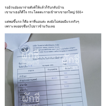
รออ้วนอ๋องมาจ่ายตังค์ให้แล้วก็รับกลับบ้าน
เขามาเธอก็ดีใจ กระโดดตะกายเข้าหาเขายกใหญ่ 555+
ต่พอขึ้นรถ ก็คือ หาที่นอนค่ะ คงยังไม่ค่อยมีแรงจริงๆ
เพราะหงอยๆซึมๆไปยาวข้ามวันเล