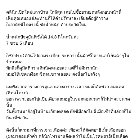
คลินิกเปิดใหม่แถวบ้าน ใกล้สุด เคยไปซื้อยาหยดหลังก่อนหน้านี้
เห็นคุณหมอแต่ละท่านก็ให้คำปรึกษาละเอียดดีอยู่ถ้าว่าง
ก็เอาผักชีไปตรงนี้ ชั่งน้ำหนัก ทำประวัติใหม่
น้ำหนักปัจจุบันที่ชั่งได้ 14.8 กิโลกรัมค่ะ
7 ขวบ 5 เดือน
ก็ซักประวัติกันไปตามระเบียบ ระหว่างนั้นผักชีก็ตากแอร์เย็นฉ่ำๆใน
ร้านหมอ
พักนึงก็ดูมีสติกว่าเดิมนิดหน่อยละ แต่ก็ไม่ดีมากนัก
หมอให้เช็คเหงือก ซีดจนขาวเลยค่ะ คงน็อกไปจริงๆ
ต่ฟังจากตารางการดูแล และตารางเวลา หมอก็ตัดพวก ลมแดด
(ฮีทสโตรก)
ออก เพราะออกไปแป๊บเดียวแถมอยูในร่มตลอดเวลาก็ไม่น่าจะขนาด
นั้น
วันทั้งวันมาก็อยู่ในบ้านเกือบตลอด ผักชีมีออกไปฉี่เมื่อเช้าที่ปล่อยก็ไม่
กี่นาทีพอกัน
ดังนั้นก็ตามมาที่การเจาะเลือดค่ะ เพื่อจะได้ตัดพยาธิเม็ดเลือดออก
(ผลมาตอนหัวค่ำ คลินิกโทรมาแจ้งผลว่าไม่เป็นโรคพยาธิเม็ดเลือด