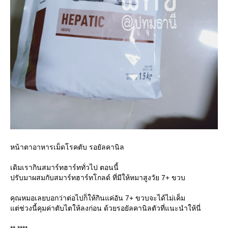
หน้าตาอาหารเม็ดโรคตับ รอยัลคานิล
เดิมเรากินสมาร์ทฮาร์ททั่วไป ตอนนี้
ปรับมาผสมกับสมาร์ทฮาร์ทโกลด์ ที่มีให้หมาสูงวัย 7+ ขวบ
คุณหมอเลยบอกว่าต่อไปก็ให้กินแค่อัน 7+ ขวบจะได้ไม่เค็ม
ต่ช่วงนี้คุมค่าตับไตให้ลงก่อน ด้วยรอยัลคานิลตัวที่แนะนำให้นี่