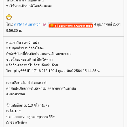
ดยเฉพาะตัวใหญ่ขนาดนี้
ขอให้หายเป็นปกติโดยเร็วนะคะ
ดย:
ภาวิดา คนบ้านป่า
4 กุมภาพันธ์ 2564
9:56:35 น.
คุณ ภาวิดา คนบ้านป่า
ขอบคุณสำหรับกำลังใจค่ะ
ถ้าผักชีป่วยนี่ต้องจัดคิวคนนอนเฝ้าหมาเลยค่ะ
ช่วงนี้ต้องคอยเสริมนำ้กินให้หมา
ล้วก็กะเวลาพาไปฉี่รอบดึกเพิ่มด้ว
ดย: ploy666 IP: 171.6.213.120 4 กุมภาพันธ์ 2564 15:44:35 น.
เจาะเลือดแล้ว ค่าไตลดปกติ
ค่าตับยังเกินเกณฑ์ไปเท่านึง ลดด้วยการกินยาต่อ
คุมอาหารต่อ
น้ำหนักก็ลดไป 1.3 กิโลกรัมค่ะ
เหลือ 13.5
ปลอกคอลงมาอยู่กลางๆคอละ 55+
ผักชีร่าเริงดีค่ะ