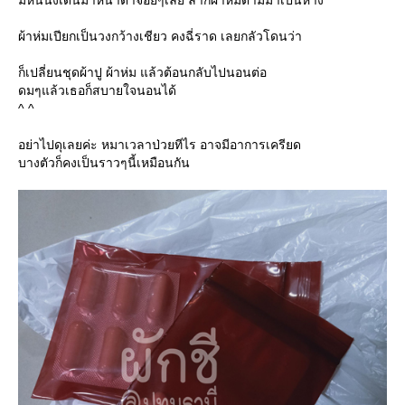
ผ้าห่มเปียกเป็นวงกว้างเชียว คงฉี่ราด เลยกลัวโดนว่า
ก็เปลี่ยนชุดผ้าปู ผ้าห่ม แล้วต้อนกลับไปนอนต่อ
ดมๆแล้วเธอก็สบายใจนอนได้
^ ^
อย่าไปดุเลยค่ะ หมาเวลาป่วยทีไร อาจมีอาการเครียด
บางตัวก็คงเป็นราวๆนี้เหมือนกัน