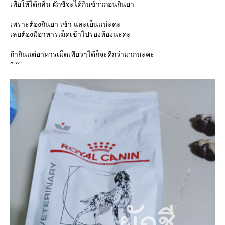
เพื่อให้ได้กลิ่น ผักชีจะได้กินข้าวก่อนกินยา
เพราะต้องกินยา เช้า และเย็นแน่ะค่ะ
เลยต้องมีอาหารเม็ดเข้าไปรองท้องนะคะ
ถ้ากินแต่อาหารเม็ดเพียวๆได้ก็จะดีกว่ามากนะคะ
^ ^"