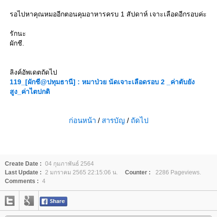
รอไปหาคุณหมออีกตอนคุมอาหารครบ 1 สัปดาห์ เจาะเลือดอีกรอบค่ะ
รักนะ
ผักชี.
ลิงค์อัพเดตถัดไป
119_[ผักชี@ปทุมธานี] : หมาป่วย นัดเจาะเลือดรอบ 2 _ค่าตับยัง
สูง_ค่าไตปกติ
ก่อนหน้า
/
สารบัญ
/
ถัดไป
Create Date :
04 กุมภาพันธ์ 2564
Last Update :
2 มกราคม 2565 22:15:06 น.
Counter :
2286 Pageviews.
Comments :
4