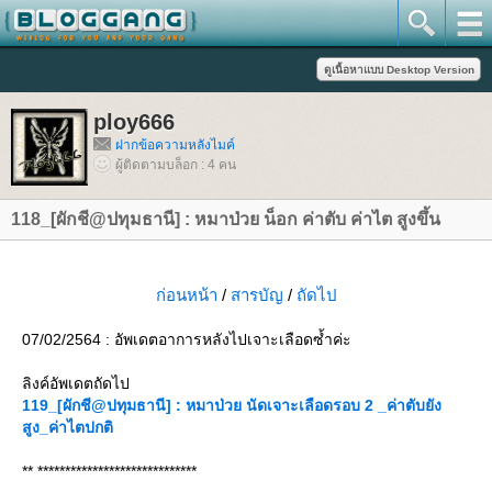
ploy666
ฝากข้อความหลังไมค์
ผู้ติดตามบล็อก : 4 คน
118_[ผักชี@ปทุมธานี] : หมาป่วย น็อก ค่าตับ ค่าไต สูงขึ้น
ก่อนหน้า
/
สารบัญ
/
ถัดไป
07/02/2564 : อัพเดตอาการหลังไปเจาะเลือดซ้ำค่ะ
ลิงค์อัพเดตถัดไป
119_[ผักชี@ปทุมธานี] : หมาป่วย นัดเจาะเลือดรอบ 2 _ค่าตับยัง
สูง_ค่าไตปกติ
** *****************************