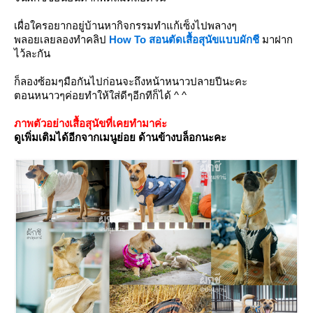
เผื่อใครอยากอยู่บ้านหากิจกรรมทำแก้เซ็งไปพลางๆ
พลอยเลยลองทำคลิป
How To สอนตัดเสื้อสุนัขแบบผักชี
มาฝาก
ไว้ละกัน
ก็ลองซ้อมๆมือกันไปก่อนจะถึงหน้าหนาวปลายปีนะคะ
ตอนหนาวๆค่อยทำให้ใส่ดีๆอีกทีก็ได้ ^ ^
ภาพตัวอย่างเสื้อสุนัขที่เคยทำมาค่ะ
ดูเพิ่มเติมได้อีกจากเมนูย่อย ด้านข้างบล็อกนะคะ