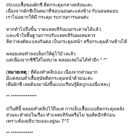
///
บบเสื้อของผักชี ติดกระดุมกลางหลังนะคะ
เนื่องจากผักชีเป็นหมาที่ชอบนอนตะแคงข้าง กับนอนหมอบ
เราไม่อยากให้มี กระดุม รบกวนการนอนค่ะ
หากทำไปถึงขั้น วาดแพทเทิร์นบนกระดาษได้แล้ว
ละเข้าใจพื้นฐานการปรับแพทเทิร์นพอสมควร
คิดว่าคงดัดแปลงกันต่อ เป็นกระดุมหน้า หรือกระดุมด้านข้างได้
พลอยเคยทำลงบล็อกให้ดูไว้บ้างแล้ว
ต่เนื่องจากชีชีใส่ไม่สบาย พลอยเลยไม่ได้ทำอีก ^ ^"
(
หมายเหตุ :
ที่ต้องทำคลิปเอง เนื่องจากส่วนมาก
มีแต่สอนทำเสื้อสุนัขติดกระดุมหน้าด้วยน่ะค่ะ
เพื่อผักชี เลยต้องมานั่งขึ้นแบบเรียนรู้ผิดถูกเองนี่แหละ)
** **************
///
นที่นี้ พลอยทำคลิปไว้ถึงแค่ การเย็บเสื้อแบบติดกระดุมหลัง
ส่วนจะทำต่อในเรื่อง ทำแพทเทิร์นหรือไม่ ขอคิดอีกทีก่อน
เพราะต้องอธิบายเยอะอยู่นะ T^T
** ************