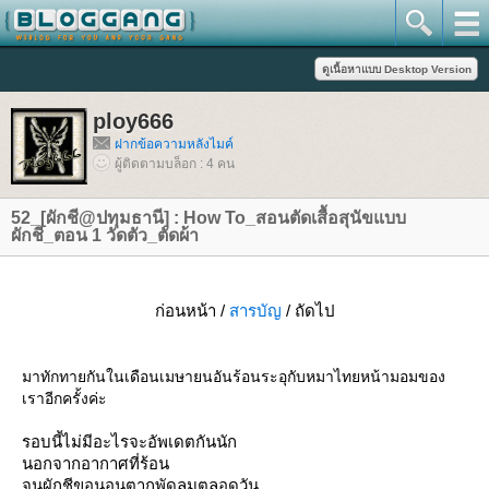
ploy666
ฝากข้อความหลังไมค์
ผู้ติดตามบล็อก : 4 คน
52_[ผักชี@ปทุมธานี] : How To_สอนตัดเสื้อสุนัขแบบ
ผักชี_ตอน 1 วัดตัว_ตัดผ้า
ก่อนหน้า /
สารบัญ
/ ถัดไป
มาทักทายกันในเดือนเมษายนอันร้อนระอุกับหมาไทยหน้ามอมของ
เราอีกครั้งค่ะ
รอบนี้ไม่มีอะไรจะอัพเดตกันนัก
นอกจากอากาศที่ร้อน
จนผักชีขอนอนตากพัดลมตลอดวัน