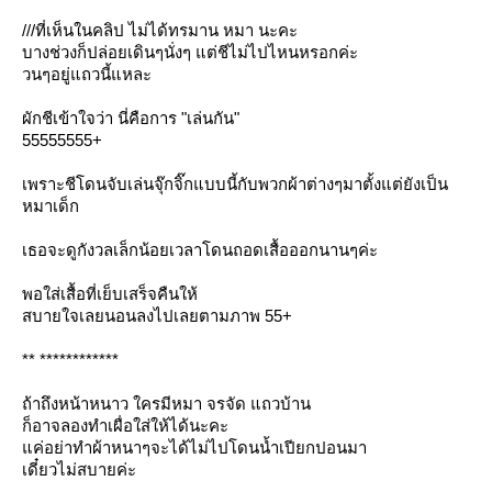
///
ที่เห็นในคลิป ไม่ได้ทรมาน หมา นะคะ
บางช่วงก็ปล่อยเดินๆนั่งๆ แต่ชีไม่ไปไหนหรอกค่ะ
วนๆอยู่แถวนี้แหละ
ผักชีเข้าใจว่า นี่คือการ "เล่นกัน"
55555555+
เพราะชีโดนจับเล่นจุ๊กจิ๊กแบบนี้กับพวกผ้าต่างๆมาตั้งแต่ยังเป็น
หมาเด็ก
เธอจะดูกังวลเล็กน้อยเวลาโดนถอดเสื้อออกนานๆค่ะ
พอใส่เสื้อที่เย็บเสร็จคืนให้
สบายใจเลยนอนลงไปเลยตามภาพ 55+
** ************
ถ้าถึงหน้าหนาว ใครมีหมา จรจัด แถวบ้าน
ก็อาจลองทำเผื่อใส่ให้ได้นะคะ
ค่อย่าทำผ้าหนาๆจะได้ไม่ไปโดนน้ำเปียกปอนมา
เดี๋ยวไม่สบายค่ะ