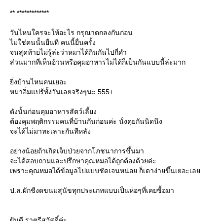
** *************
วันไหนใครจะให้อะไร กรุณาตกลงกันก่อน
ไม่ใช่คนนั้นยื่นที คนนี้ยื่นครั้ง
จนสุดท้ายไม่รู้ล่ะว่าหมาได้กินกันไปกี่คำ
ส่วนมากที่เห็นอ้วนหรือคุมอาหารไม่ได้ก็เป็นกันแบบนี้ล่ะมาก
ิ่งบ้านไหนคนเยอะ
หมาอิ่มแปร้ทั้งวันเลยจริงๆนะ 555+
ดังนั้นก่อนคุมอาหารสัตว์เลี้ยง
ต้องคุมพฤติกรรมคนที่บ้านกันก่อนค่ะ นั่งคุยกันนิดนึง
จะได้ไม่มาทะเลาะกันทีหลัง
อย่างน้อยถ้าเกิดเจ็บป่วยจากโภชนาการขึ้นมา
จะได้สอบถามและปรึกษาคุณหมอได้ถูกต้องด้วยค่ะ
เพราะคุณหมอได้ข้อมูลไปแบบชัดเจนหน่อย ก็เดาง่ายขึ้นเยอะเล
ป.ล.ผักชีงดขนมสุนัขทุกประเภทแบบเป็นห่อๆที่เคยซื้อมา
ฝันดี ราตรีสวัสดิ์ค่ะ