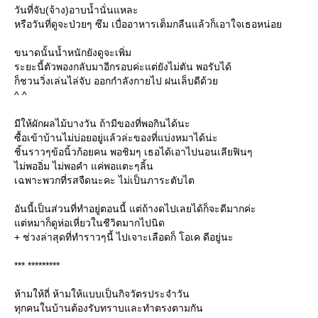
วันที่จับ(จ้าง)อาบน้ำนั่นแหละ
หรือวันที่ดูจะป่วยๆ ซึม เบื่ออาหารเต็มกลืนแล้วก็เอาใจเธอหน่อ
ขนาดนั้นน้ำหนักยังดูจะเพิ่ม
ระยะนี้ตัวพองกลับมาอีกรอบค่ะแต่ยังไม่ตัน พอรับได้
ก็ชวนวิ่งเล่นไล่จับ ออกกำลังกายไป ฝนเล็บดีด้ว
^ ^
มีให้ผักผลไม้บางวัน ถ้ามีของที่พอกินได้นะ
ซื้อเข้าบ้านไม่บ่อยอยู่แล้วล่ะของที่แบ่งหมาได้น่ะ
ชิ้นราวๆข้อนิ้วก้อยคน พอชิมๆ เธอได้เอาไปนอนเลียฟินๆ
ไม่พออิ่ม ไม่พอคำ แค่พอแตะๆลิ้น
เฉพาะพวกที่รสจืดนะคะ ไม่เป็นภาระตับไต
อันนี้เป็นส่วนที่ทำอยู่ตอนนี้ แต่ถ้างดไปเลยได้ก็จะดีมากค่ะ
ต่หมาก็ดูห่อเหี่ยวในชีวิตมากไปนิด
+ ช่วงล่าสุดที่ทำราวๆนี้ ไปเจาะเลือดก็ โอเค ดีอยู่นะ
*** *********
ห้ามให้ถี่ ห้ามให้แบบเป็นกิจวัตรประจำวัน
ทุกคนในบ้านต้องรับทราบและทำตรงตามกัน