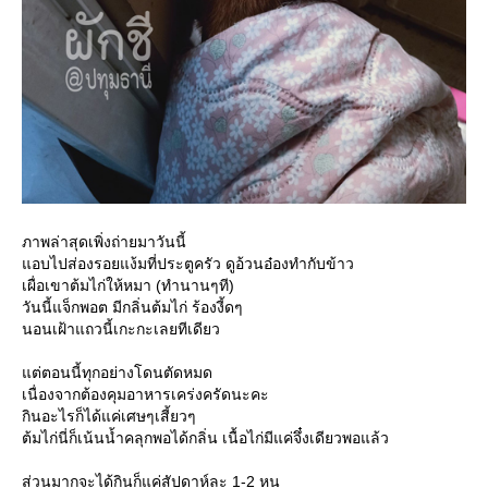
ภาพล่าสุดเพิ่งถ่ายมาวันนี้
อบไปส่องรอยแง้มที่ประตูครัว ดูอ้วนอ๋องทำกับข้าว
เผื่อเขาต้มไก่ให้หมา (ทำนานๆที)
วันนี้แจ็กพอต มีกลิ่นต้มไก่ ร้องงี้ดๆ
นอนเฝ้าแถวนี้เกะกะเลยทีเดียว
ต่ตอนนี้ทุกอย่างโดนตัดหมด
เนื่องจากต้องคุมอาหารเคร่งครัดนะคะ
กินอะไรก็ได้แค่เศษๆเสี้ยวๆ
ต้มไก่นี่ก็เน้นน้ำคลุกพอได้กลิ่น เนื้อไก่มีแค่จึ๋งเดียวพอแล้ว
ส่วนมากจะได้กินก็แค่สัปดาห์ละ 1-2 หน