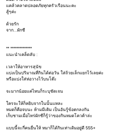
คล้วคลาดปลอดภัยทุกครัวเรือนนะคะ
สู้ๆค่ะ
ด้วยรัก
จาก...ผักชี
** **************
นะนำเคล็ดลับ :
เวลาให้อาหารสุนัข
บ่งเป็นปริมาณที่กินได้ต่อวัน ใส่ถ้วยเล็กแยกไว้เลยค่ะ
หรือแบ่งใส่ห่อวางไว้บนโต๊ะ
จะมากน้อยแค่ไหนก็ระบุชัดเจน
ครจะให้ก็หยิบจากในนั้นแหละ
หมดก็คือจบนะ ห้ามมีเติม เป็นอันรู้ข้อตกลงกัน
เก็บชามเมื่อไหร่ผักชีก็รู้ว่าของกินหมดโควต้าล่ะ
บบนี้จะกี่คนยื่นให้ หมาก็ได้กินเท่าเดิมอยู่ดี 555+