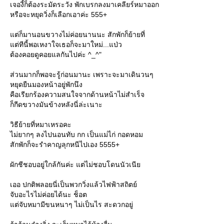
เจองี้ก็ต้องระมัดระวัง พักเบรกลงมาเคลียร์หมาออก
หรือจะหยุดวิ่งก็เลือกเอาค่ะ 555+
ต่ก็มานอนขวางไม่ค่อยนานนะ สักพักก็ย้ายที่
ต่ทีนี้พอเหงาใจเธอก็จะมาใหม่...แป่ว
ต้องคอยดูคอยแลกันไปค่ะ ^_^"
ส่วนมากก็พอจะรู้ก่อนมานะ เพราะจะมาเดินวนๆ
หยุดยืนมองหน้าอยู่พักนึง
คือเรียกร้องความสนใจจากด้านหน้าไม่สำเร็จ
ก็กีดขวางมันข้างหลังนี่ล่ะเนาะ
วิธีย้ายที่หมาเหรอคะ
ไม่ยากๆ ลงไปนอนทับ กก เป็นแม่ไก่ กอดหอม
สักพักก็จะรำคาญลุกหนีไปเอง 5555+
ผักชีชอบอยู่ใกล้กันค่ะ แต่ไม่ชอบโดนนัวเนี
เออ ปกติพลอยนี่เป็นพวกวิ่งแล้วไฟฟ้าสถิตย์
จับอะไรไม่ค่อยได้นะ ช็อต
ต่จับหมามีขนหนาๆ ไม่เป็นไร สะดวกอยู่