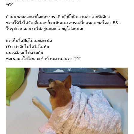
^O^
ถ้าคนยอมออกมาก็จะหางกระดิกดุ๊กดิ๊กมีความสุขเลยทีเดียว
ชอบให้วิ่งไล่จับ ที่แคบๆก็วนมันแค่รอบรถเนี่ยแหละ พอใจล่ะ 55+
นรูปถ่ายตอนรถไม่อยู่นะคะ เลยดูโล่งหน่อ
ต่เห็นงี้สปีดไม่เคยตกเน้อ
เรียกว่าจับไม่ได้ไล่ไม่ทัน
คนเหงื่อตกไปตามกัน
พอเธอพอใจถึงยอมเข้าบ้านมานอนค่ะ T^T