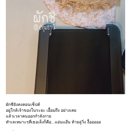
ผักชียังคงคอนเซ็ปต์
อยู่ใกล้เจ้าของในระยะ เอื้อมถึง อย่างเค
ล้วเวลาคนออกกำลังกา
ทำเลเหมาะๆที่เธอเล็งก็คือ...แอ่นแอ๊น ท้ายลู่วิ่ง งื้อออออ