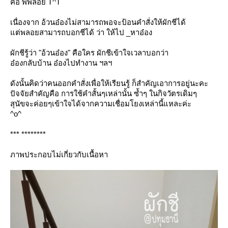
คือ พี่พลอย T^T
เนื่องจาก อ้วนอ๋องไม่สามารถพอจะป้อนคำสั่งให้ผักชีได้
ต่พลอยสามารถบอกชีได้ ว่า ให้ไป _หาอ๋อง
ผักชีรู้ว่า "อ้วนอ๋อง" คือใคร ผักชีเข้าใจเวลาบอกว่า
อ๋องกลับบ้าน อ๋องไปทำงาน ฯลฯ
ดังนั้นคิดว่าคนออกคำสั่งเพื่อให้เรียนรู้ ก็สำคัญเอาการอยู่นะคะ
ปัจจัยสำคัญคือ การใช้คำสั้นๆเหล่านั้น ซ้ำๆ ในกิจวัตรเดิมๆ
สุนัขจะค่อยๆเข้าใจได้จากความเชื่อมโยงเหล่านี้แหละค่ะ
^o^
*** ********
ภาพประกอบไม่เกี่ยวกับเนื้อหา