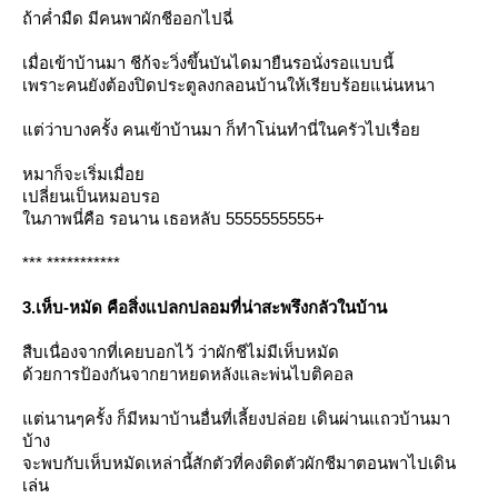
ถ้าค่ำมืด มีคนพาผักชีออกไปฉี่
เมื่อเข้าบ้านมา ชีก้จะวิ่งขึ้นบันไดมายืนรอนั่งรอแบบนี้
เพราะคนยังต้องปิดประตูลงกลอนบ้านให้เรียบร้อยแน่นหนา
ต่ว่าบางครั้ง คนเข้าบ้านมา ก็ทำโน่นทำนี่ในครัวไปเรื่อ
หมาก็จะเริ่มเมื่อ
เปลี่ยนเป็นหมอบรอ
นภาพนี่คือ รอนาน เธอหลับ 5555555555+
*** ***********
3.เห็บ-หมัด คือสิ่งแปลกปลอมที่น่าสะพรึงกลัวในบ้าน
สืบเนื่องจากที่เคยบอกไว้ ว่าผักชีไม่มีเห็บหมัด
ด้วยการป้องกันจากยาหยดหลังและพ่นไบติคอล
ต่นานๆครั้ง ก็มีหมาบ้านอื่นที่เลี้ยงปล่อย เดินผ่านแถวบ้านมา
บ้าง
จะพบกับเห็บหมัดเหล่านี้สักตัวที่คงติดตัวผักชีมาตอนพาไปเดิน
เล่น