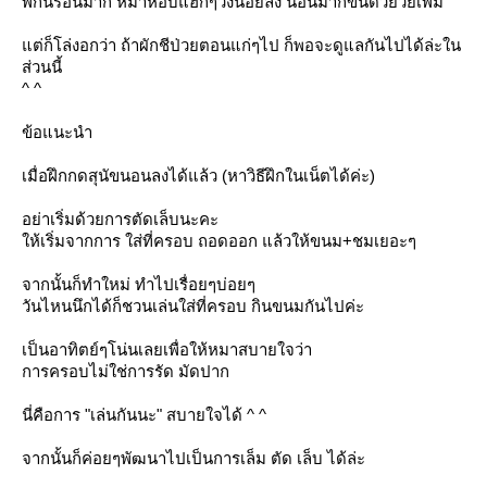
พักนี้ร้อนมาก หมาหอบแฮ่กๆวิ่งน้อยลง นอนมากขึ้นด้วยวัยเพิ่ม
ต่ก็โล่งอกว่า ถ้าผักชีป่วยตอนแก่ๆไป ก็พอจะดูแลกันไปได้ล่ะใน
ส่วนนี้
^ ^
ข้อแนะนำ
เมื่อฝึกกดสุนัขนอนลงได้แล้ว (หาวิธีฝึกในเน็ตได้ค่ะ)
อย่าเริ่มด้วยการตัดเล็บนะคะ
ห้เริ่มจากการ ใส่ที่ครอบ ถอดออก แล้วให้ขนม+ชมเยอะๆ
จากนั้นก็ทำใหม่ ทำไปเรื่อยๆบ่อยๆ
วันไหนนึกได้ก็ชวนเล่นใส่ที่ครอบ กินขนมกันไปค่ะ
เป็นอาทิตย์ๆโน่นเลยเพื่อให้หมาสบายใจว่า
การครอบไม่ใช่การรัด มัดปาก
นี่คือการ "เล่นกันนะ" สบายใจได้ ^ ^
จากนั้นก็ค่อยๆพัฒนาไปเป็นการเล็ม ตัด เล็บ ได้ล่ะ