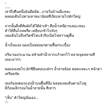
..
......
เล่าถึงคืนหนึ่งอันมืดมิด...ภายในบ้านนี่แหละ
พลอยเดินไปตามหาหมาน้อยที่เงียบหายไปพักใหญ่
จากนั้นสิ่งที่สัมผัสได้ใต้ฝ่าเท้า คือน้ำเหนียวๆเลอะเทอะ
ทำให้ลื่นไถลพรืด เหยียบเข้าไปจังๆ
เลยเดินไปถึงสวิตช์ไฟแล้วรีบเปิดไฟสว่างดูพื้น
น้ำเป็นแอ่ง นองเป็นหย่อมๆตามพื้นกระเบื้อง
ปริมาณประมาณ คล้ายทำน้ำจากแก้วหกไว้ หลายจุดหลายที่
เยอะมากๆ
พอมองเลยไป ผักชียืนหอบแฮ่กๆ น้ำลายย้อย หยดแหมะๆ หน้าตา
เครียดจัด
เธอก้มลงดมๆแอ่งน้ำบนพื้นที่นึง พลอยเลยเดินตามไปดู
มีก้อนเล็กๆจมในน้ำลายนั้น สีเทาๆ
"เห็บ"
ตัวใหญ่นั่นเอง...
-"-