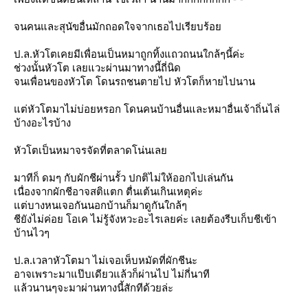
จนคนและสุนัขอื่นมักถอดใจจากเธอไปเรียบร้อ
ป.ล.หัวโตเคยมีเพื่อนเป็นหมาถูกทิ้งแถวถนนใกล้ๆนี้ค่ะ
ช่วงนั้นหัวโต เลยแวะผ่านมาทางนี้ถี่นิด
จนเพื่อนของหัวโต โดนรถชนตายไป หัวโตก็หายไปนาน
ต่หัวโตมาไม่บ่อยหรอก โดนคนบ้านอื่นและหมาอื่นเจ้าถิ่นไล่
บ้างอะไรบ้าง
หัวโตเป็นหมาจรจัดที่ตลาดโน่นเล
มาทีก็ ดมๆ กับผักชีผ่านรั้ว ปกติไม่ให้ออกไปเล่นกัน
เนื่องจากผักชีอาจสติแตก ตื่นเต้นเกินเหตุค่ะ
ต่บางหนเจอกันนอกบ้านก็มาดูกันใกล้ๆ
ชียังไม่ค่อย โอเค ไม่รู้จังหวะอะไรเลยค่ะ เลยต้องรีบเก็บชีเข้า
บ้านไวๆ
ป.ล.เวลาหัวโตมา ไม่เจอเห็บหมัดที่ผักชีนะ
อาจเพราะมาแป๊บเดียวแล้วก็ผ่านไป ไม่กี่นาที
ล้วนานๆจะมาผ่านทางนี้สักทีด้วยล่ะ