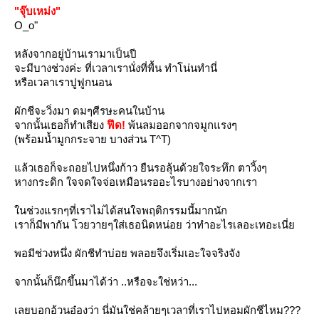
"จุ๊บเหม่ง"
O_o"
หลังจากอยู่บ้านเรามาเป็นปี
จะมีบางช่วงค่ะ ที่เวลาเรานั่งที่พื้น ทำโน่นทำนี่
หรือเวลาเราปูฟูกนอน
ผักชีจะวิ่งมา ดมๆศีรษะคนในบ้าน
จากนั้นเธอก็ทำเสียง
ฟึด!
พ้นลมออกจากจมูกแรงๆ
(พร้อมน้ำมูกกระจาย บางส่วน T^T)
ล้วเธอก็จะถอยไปหนึ่งก้าว ยืนรอลุ้นด้วยใจระทึก ตาวิ้งๆ
หางกระดิก ใจจดใจจ่อเหมือนรออะไรบางอย่างจากเรา
นช่วงแรกๆที่เราไม่ได้สนใจพฤติกรรมนี้มากนัก
เราก็มีพากัน โวยวายๆใส่เธอนิดหน่อย ว่าทำอะไรเลอะเทอะเนี่
พอมีช่วงหนึ่ง ผักชีทำบ่อย พลอยจึงเริ่มเอะใจจริงจัง
จากนั้นก็นึกขึ้นมาได้ว่า ..หรือจะใช่หว่า...
เลยบอกอ้วนอ๋องว่า นี่มันใช่คล้ายๆเวลาที่เราไปหอมผักชีไหม???