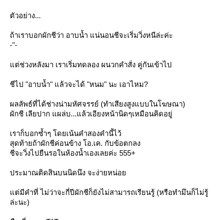
ตัวอย่าง...
ถ้าเราบอกผักชีว่า อาบน้ำ แน่นอนชีจะเริ่มวิ่งหนีล่ะค่ะ
-"-
ต่ช่วงหลังมา เราเริ่มทดลอง ผนวกคำสั่ง คู่กันเข้าไป
ชีไป
"อาบน้ำ"
ล้วจะได้
"หนม"
นะ เอาไหม?
ผลลัพธ์ที่ได้ช่างน่ามหัศจรรย์ (ทำเสียงสูงแบบในโฆษณา)
ผักชี เลียปาก แผล่บ...แล้วเอียงหน้านิดๆเหมือนคิดอยู่
เราก็บอกซ้ำๆ โดยเน้นคำสองคำนี้ไว้
สุดท้ายถ้าผักชีค่อนข้าง โอ.เค. กับข้อตกลง
ชีจะวิ่งไปยืนรอในห้องน้ำเองเลยค่ะ 555+
ประมาณติดสินบนนิดนึง จะง่ายหน่อ
ต่มีคำที่ ไม่ว่าจะกี่ปีผักชีก็ยังไม่สามารถเรียนรู้ (หรือทำมึนก็ไม่รู้
ล่ะนะ)