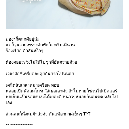
มองๆก็ตลกดีอยู่ล่ะ
ต่ก็วุ่นวายเพราะสักพักก็จะเริ่มเดินวน
ร้องเรียก ตัวสั่นหงึกๆ
ต้องคอยระวังไม่ให้ไปซุกที่อันตรายด้ว
เวลาผักชีเครียดจะคุยกันยากไปหน่อ
เคล็ดลับเวลาหมาเครียด หอบ
พลอยเปิดพัดลมโกรกใส่เธอเอาค่ะ ถ้าไม่หายก็ชวนไปเปิดแอร์
พอเย็นแล้วเธอสงบลงได้เยอะดี หนาวๆหน่อยก็นอนขด หลับไป
เอง
ส่วนคนก็นั่งห่มผ้าล่ะค่ะ ดันแพ้อากาศเย็นๆ T^T
** *************