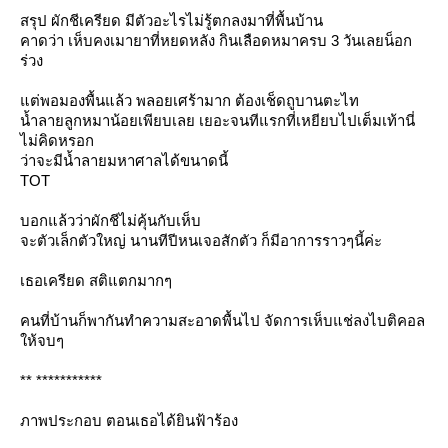
สรุป ผักชีเครียด มีตัวอะไรไม่รู้ตกลงมาที่พื้นบ้าน
คาดว่า เห็บคงเมายาที่หยดหลัง กินเลือดหมาครบ 3 วันเลยน็อก
ร่วง
ต่พอมองพื้นแล้ว พลอยเศร้ามาก ต้องเช็ดถูบานตะไท
น้ำลายลูกหมาน้อยเพียบเลย เยอะจนทีแรกที่เหยียบไปเต็มเท้านี่
ไม่คิดหรอก
ว่าจะมีน้ำลายมหาศาลได้ขนาดนี้
TOT
บอกแล้วว่าผักชีไม่คุ้นกับเห็บ
จะตัวเล็กตัวใหญ่ นานทีปีหนเจอสักตัว ก็มีอาการราวๆนี้ค่ะ
เธอเครียด สติแตกมากๆ
คนที่บ้านก็พากันทำความสะอาดพื้นไป จัดการเห็บแช่ลงไบติคอล
ห้จบๆ
** ***********
ภาพประกอบ ตอนเธอได้ยินฟ้าร้อง