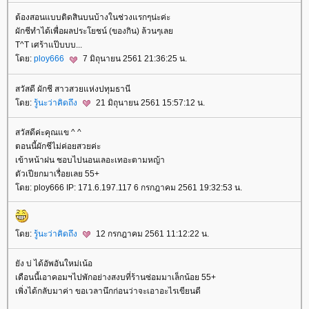
ต้องสอนแบบติดสินบนบ้างในช่วงแรกๆน่ะค่ะ
ผักชีทำได้เพื่อผลประโยชน์ (ของกิน) ล้วนๆเล
T^T เศร้าแป๊บบบ...
ดย:
ploy666
7 มิถุนายน 2561 21:36:25 น.
สวัสดี ผักชี สาวสวยแห่งปทุมธานี
ดย:
รู้นะว่าคิดถึง
21 มิถุนายน 2561 15:57:12 น.
สวัสดีค่ะคุณแข ^ ^
ตอนนี้ผักชีไม่ค่อยสวยค่ะ
เข้าหน้าฝน ชอบไปนอนเลอะเทอะตามหญ้า
ตัวเปียกมาเรื่อยเลย 55+
ดย: ploy666 IP: 171.6.197.117 6 กรกฎาคม 2561 19:32:53 น.
ดย:
รู้นะว่าคิดถึง
12 กรกฎาคม 2561 11:12:22 น.
ัง บ่ ได้อัพอันใหม่เน้อ
เดือนนี้เอาคอมฯไปพักอย่างสงบที่ร้านซ่อมมาเล็กน้อย 55+
เพิ่งได้กลับมาค่า ขอเวลานึกก่อนว่าจะเอาอะไรเขียนดี