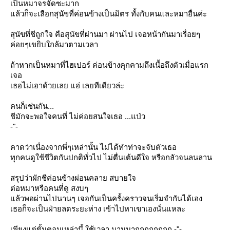
เป็นหมาจรจัดซะมาก
ล้วก็จะเลือกสุนัขที่ค่อนข้างเป็นมิตร ทั้งกับคนและหมาอื่นค่ะ
สุนัขที่ชีถูกใจ คือสุนัขที่ผ่านมา ผ่านไป เจอหน้ากันมาเรื่อยๆ
ค่อยๆเขยิบใกล้มาตามเวลา
ถ้าหากเป็นหมาที่ไฮเปอร์ ค่อนข้างคุกคามถึงเนื้อถึงตัวเมื่อแรก
เจอ
เธอไม่เอาด้วยเลย แฮ่ เลยทีเดียวล่ะ
คนก็เช่นกัน...
ชีมักจะพอใจคนที่ ไม่ค่อยสนใจเธอ ...แป่ว
-"-
คาดว่าเนื่องจากพี่ๆเหล่านั้น ไม่ได้ทำท่าจะจับตัวเธอ
ทุกคนดูใช้ชีวิตกันปกติทั่วไป ไม่ตื่นเต้นดีใจ หรือกลัวจนลนลาน
สรุปว่าผักชีค่อนข้างผ่อนคลาย สบายใจ
ต่อหมาหรือคนที่ดู สงบๆ
ล้วพอผ่านไปนานๆ เจอกันเป็นครั้งคราวจนเริ่มจำกันได้เอง
เธอก็จะเป็นฝ่ายลดระยะห่าง เข้าไปหาเขาเองนั่นแหละ
เพียงแต่ขั้นตอนเหล่านี้ ใช้เวลา นานมากกกกกกกก -"-