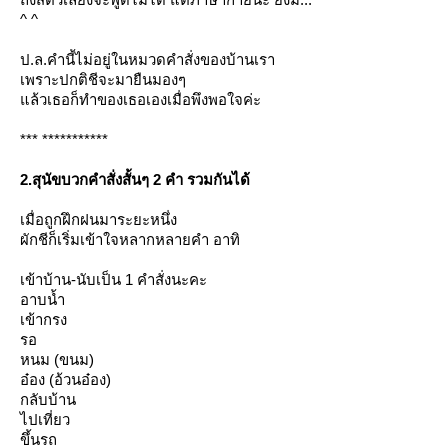
^ ^
ป.ล.คำนี้ไม่อยู่ในหมวดคำสั่งของบ้านเรา
เพราะปกติชีจะมายืนมองๆ
ล้วเธอก็ทำของเธอเองเมื่อพึงพอใจค่ะ
*** ***********
2.สุนัขบวกคำสั่งสั้นๆ 2 คำ รวมกันได้
เมื่อถูกฝึกฝนมาระยะหนึ่ง
ผักชีก็เริ่มเข้าใจหลากหลายคำ อาทิ
เข้าบ้าน-นับเป็น 1 คำสั่งนะคะ
อาบน้ำ
เข้ากรง
รอ
หนม (ขนม)
อ๋อง (อ้วนอ๋อง)
กลับบ้าน
ไปเที่ยว
ขึ้นรถ