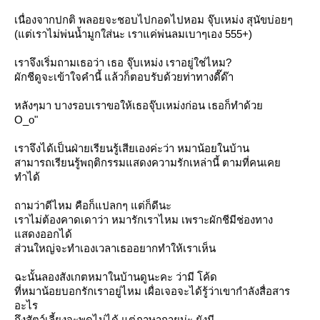
เนื่องจากปกติ พลอยจะชอบไปกอดไปหอม จุ๊บเหม่ง สุนัขบ่อยๆ
(แต่เราไม่พ่นน้ำมูกใส่นะ เราแค่พ่นลมเบาๆเอง 555+)
เราจึงเริ่มถามเธอว่า เธอ
จุ๊บเหม่ง
เราอยู่ใช่ไหม?
ผักชีดูจะเข้าใจคำนี้ แล้วก็ตอบรับด้วยท่าทางดี๊ด๊า
หลังๆมา บางรอบเราขอให้เธอจุ๊บเหม่งก่อน เธอก็ทำด้ว
O_o"
เราจึงได้เป็นฝ่ายเรียนรู้เสียเองค่ะว่า หมาน้อยในบ้าน
สามารถเรียนรู้พฤติกรรมแสดงความรักเหล่านี้ ตามที่คนเค
ทำได้
ถามว่าดีไหม คือก็แปลกๆ แต่ก็ดีนะ
เราไม่ต้องคาดเดาว่า หมารักเราไหม เพราะผักชีมีช่องทาง
สดงออกได้
ส่วนใหญ่จะทำเองเวลาเธออยากทำให้เราเห็น
ฉะนั้นลองสังเกตหมาในบ้านดูนะคะ ว่ามี โค้ด
ที่หมาน้อยบอกรักเราอยู่ไหม เผื่อเจอจะได้รู้ว่าเขากำลังสื่อสาร
อะไร
ถึงสัตว์เลี้ยงจะพูดไม่ได้ แต่ภาษากายน่ะ ยังมี...