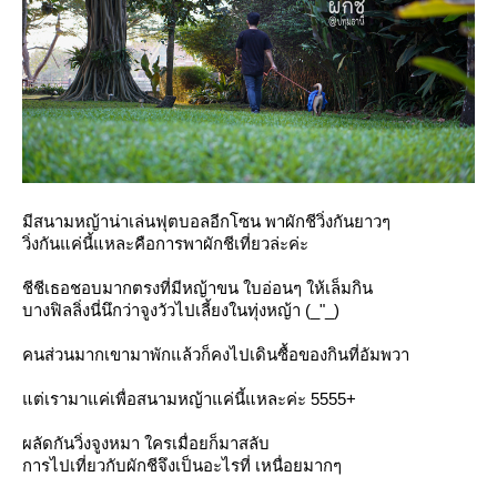
มีสนามหญ้าน่าเล่นฟุตบอลอีกโซน พาผักชีวิ่งกันยาวๆ
วิ่งกันแค่นี้แหละคือการพาผักชีเที่ยวล่ะค่ะ
ชีชีเธอชอบมากตรงที่มีหญ้าขน ใบอ่อนๆ ให้เล็มกิน
บางฟิลลิ่งนี่นึกว่าจูงวัวไปเลี้ยงในทุ่งหญ้า (_"_)
คนส่วนมากเขามาพักแล้วก็คงไปเดินซื้อของกินที่อัมพวา
ต่เรามาแค่เพื่อสนามหญ้าแค่นี้แหละค่ะ 5555+
ผลัดกันวิ่งจูงหมา ใครเมื่อยก็มาสลับ
การไปเที่ยวกับผักชีจึงเป็นอะไรที่ เหนื่อยมากๆ