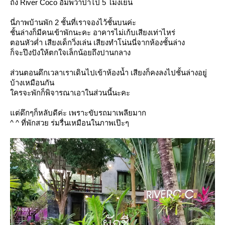
ถึง River Coco อัมพวาปาไป 5 โมงเย็น
นี่ภาพบ้านพัก 2 ชั้นที่เราจองไว้ชั้นบนค่ะ
ชั้นล่างก็มีคนเข้าพักนะคะ อาคารไม่เก้บเสียงเท่าไหร่
ตอนหัวค่ำ เสียงเด็กวิ่งเล่น เสียงทำโน่นนี่จากห้องชั้นล่าง
ก็จะปึงปังให้ตกใจเล็กน้อยถึงปานกลาง
ส่วนตอนดึกเวลาเราเดินไปเข้าห้องน้ำ เสียงก็คงลงไปชั้นล่างอยู่
บ้างเหมือนกัน
ครจะพักก็พิจารณาเอาในส่วนนี้นะคะ
ต่ดึกๆก็หลับดีค่ะ เพราะขับรถมาเพลียมาก
^ ^ ที่พักสวย ร่มรื่นเหมือนในภาพเป๊ะๆ