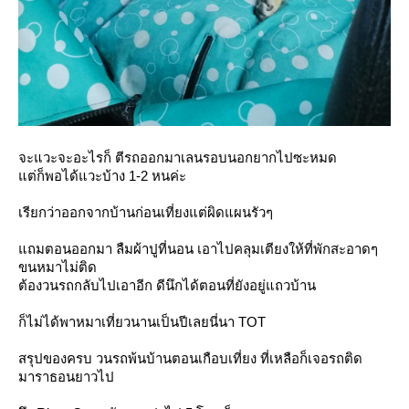
จะแวะจะอะไรก็ ตีรถออกมาเลนรอบนอกยากไปซะหมด
ต่ก็พอได้แวะบ้าง 1-2 หนค่ะ
เรียกว่าออกจากบ้านก่อนเที่ยงแต่ผิดแผนรัวๆ
ถมตอนออกมา ลืมผ้าปูที่นอน เอาไปคลุมเตียงให้ที่พักสะอาดๆ
ขนหมาไม่ติด
ต้องวนรถกลับไปเอาอีก ดีนึกได้ตอนที่ยังอยู่แถวบ้าน
ก็ไม่ได้พาหมาเที่ยวนานเป็นปีเลยนี่นา TOT
สรุปของครบ วนรถพ้นบ้านตอนเกือบเที่ยง ที่เหลือก็เจอรถติด
มาราธอนยาวไป