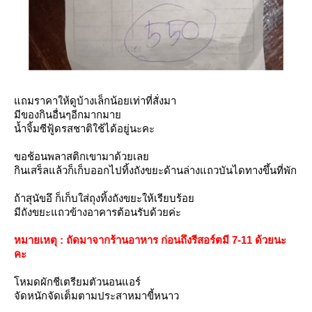
ถมราคาให้ดูบ้างเล็กน้อยเท่าที่สั่งมา
มีของกินอื่นๆอีกมากมา
น้ำจิ้มซีฟู้ดรสชาติใช้ได้อยู่นะคะ
ขอช้อนพลาสติกเขามาด้วยเล
กินเสร็ลแล้วก็เก็บออกไปทิ้งถังขยะด้านล่างแถวบันไดทางขึ้นที่พัก
ถ้าสุนัขอึ ก็เก็บใส่ถุงทิ้งถังขยะให้เรียบร้อ
มีถังขยะแถวข้างอาคารต้อนรับด้วยค่ะ
หมายเหตุ : ถัดมาจากร้านอาหาร ก่อนถึงรีสอร์ตมี 7-11 ด้วยนะ
คะ
หมดผักชีเตรียมตัวนอนแอร์
จัดหนักจัดเต็มตามประสาหมาขี้หนาว