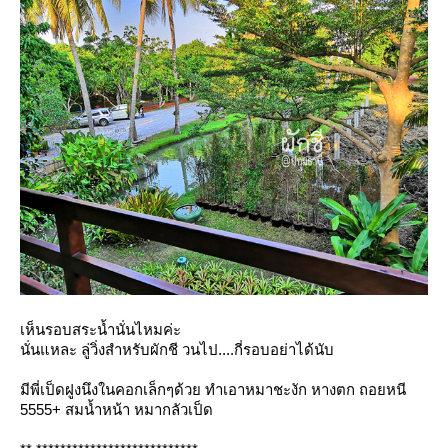
เห็นรอบสระน้ำนั่นไหมค่ะ
นั่นแหละ ลู่วิ่งสำหรับผักชี วนไป....กี่รอบอย่าได้นับ
มีพี่เป็ดฝูงนึงในคอกเล็กๆด้วย ทำเอาหมาชะงัก หางตก ถอยหนี
5555+ สมน้ำหน้า หมากลัวเป็ด