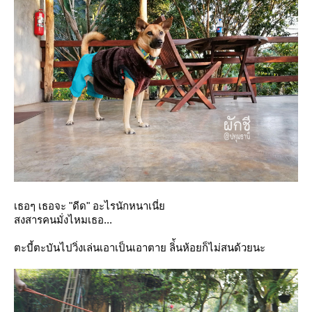
เธอๆ เธอจะ "ดีด" อะไรนักหนาเนี่
สงสารคนมั่งไหมเธอ...
ตะบี้ตะบันไปวิ่งเล่นเอาเป็นเอาตาย ลิ่้นห้อยก็ไม่สนด้วยนะ