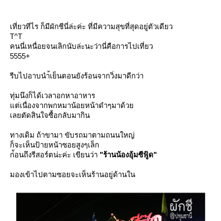
เที่ยวทีไร ก็มีผักชีนี่ล่ะค่ะ ที่มีความสุขที่สุดอยู่ตัวเดียว
T^T
คนนี่เหนื่อยจนเลิกนับล่ะนะว่านี่คือการไปเที่ยว
5555+
รีบไปอาบนำ้เย็นตอนยังร้อนจากวิ่งมาดีกว่า
ทุ่มนึงก็ได้เวลาอกหาอาหาร
ต่เนื่องจากพกหมาน้อยหน้าดำๆมาด้ว
เลยตัดสินใจซื้อกลับมากิน
ทางเดิม ถ้าขามา ขับรถมาตามถนนใหญ่
ก็จะเห็นป้ายหน้าซอยสูงๆเล็ก
ก่้อนถึงรีสอร์ตน่ะค่ะ เขียนว่า
"ร้านน้องอุ้มซีฟู้ด"
มองเข้าไปตามซอยจะเห็นร้านอยู่ด้านใน