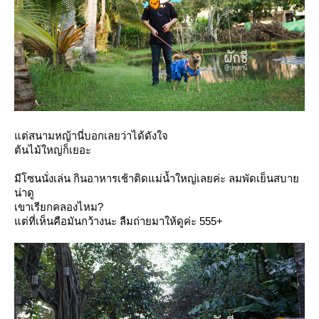
ต่สนามหญ้านี่บอกเลยว่าได้ดังใจ
ต้นไม้ใหญ่ก็เยอะ
มีโซนนั่งเล่น กินอาหารเช้าติดแม่น้ำใหญ่เลยค่ะ ลมพัดเย็นสบา
น่าดู
เขาเรียกคลองไหม?
ต่ที่เห็นคือมันกว้างนะ ลืมถ่ายมาให้ดูค่ะ 555+