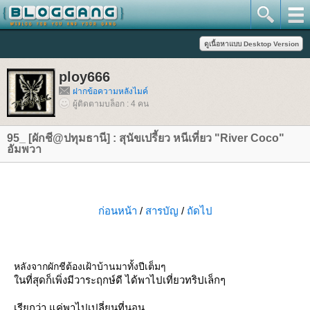
ploy666
ฝากข้อความหลังไมค์
ผู้ติดตามบล็อก : 4 คน
95_ [ผักชี@ปทุมธานี] : สุนัขเปรี้ยว หนีเที่ยว "River Coco"
อัมพวา
ก่อนหน้า
/
สารบัญ
/
ถัดไป
หลังจากผักชีต้องเฝ้าบ้านมาทั้งปีเต็มๆ
นที่สุดก็เพิ่งมีวาระฤกษ์ดี ได้พาไปเที่ยวทริปเล็กๆ
เรียกว่า แค่พาไปเปลี่ยนที่นอน