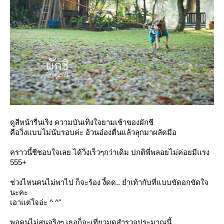
ดูสีหน้ารื่นเริง ความบันเทิงใจยามเช้าของผักชี
คือวิ่งแบบไม่นับรอบค่ะ อ้วนอ๋องตื่นแล้วลุกมาผลัดมือ
คราวนี้ชีชอบใจเลย ได้วิ่งเร็วๆกว่าเดิม ปกติพี่พลอยไม่ค่อยมีแรง
555+
ช่วงไหนคนไม่พาไป ก็จะร้อง งี้ดด.. ย่ำเท้ากับที่แบบขัดอกขัดใจ
นะคะ
เอาแต่ใจอ่ะ ^ ^"
พอคนไม่สนจริงๆ เธอก็จะเที่ยวมุดสำรวจประมาณนี้