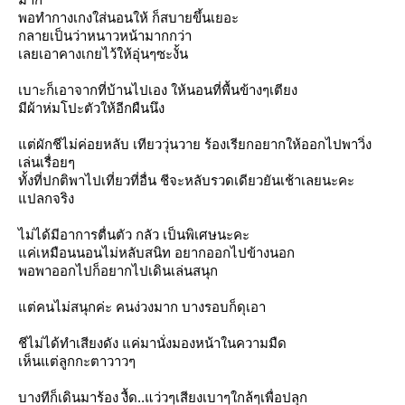
พอทำกางเกงใส่นอนให้ ก็สบายขึ้นเยอะ
กลายเป็นว่าหนาวหน้ามากกว่า
เลยเอาคางเกยไว้ให้อุ่นๆซะงั้น
เบาะก็เอาจากที่บ้านไปเอง ให้นอนที่พื้นข้างๆเตียง
มีผ้าห่มโปะตัวให้อีกผืนนึง
ต่ผักชีไม่ค่อยหลับ เทียววุ่นวาย ร้องเรียกอยากให้ออกไปพาวิ่ง
เล่นเรื่อยๆ
ทั้งที่ปกติพาไปเที่ยวที่อื่น ชีจะหลับรวดเดียวยันเช้าเลยนะคะ
ปลกจริง
ไม่ได้มีอาการตื่นตัว กลัว เป็นพิเศษนะคะ
ค่เหมือนนอนไม่หลับสนิท อยากออกไปข้างนอก
พอพาออกไปก็อยากไปเดินเล่นสนุก
ต่คนไม่สนุกค่ะ คนง่วงมาก บางรอบก็ดุเอา
ชีไม่ได้ทำเสียงดัง แค่มานั่งมองหน้าในความมืด
เห็นแต่ลูกกะตาวาวๆ
บางทีก็เดินมาร้อง งื้ด..แว่วๆเสียงเบาๆใกล้ๆเพื่อปลุก