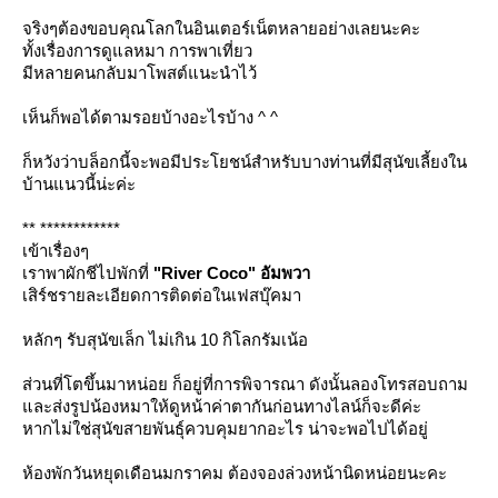
จริงๆต้องขอบคุณโลกในอินเตอร์เน็ตหลายอย่างเลยนะคะ
ทั้งเรื่องการดูแลหมา การพาเที่ยว
มีหลายคนกลับมาโพสต์แนะนำไว้
เห็นก็พอได้ตามรอยบ้างอะไรบ้าง ^ ^
ก็หวังว่าบล็อกนี้จะพอมีประโยชน์สำหรับบางท่านที่มีสุนัขเลี้ยงใน
บ้านแนวนี้น่ะค่ะ
** ************
เข้าเรื่องๆ
เราพาผักชีไปพักที่
"River Coco" อัมพวา
เสิร์ชรายละเอียดการติดต่อในเฟสบุ๊คมา
หลักๆ รับสุนัขเล็ก ไม่เกิน 10 กิโลกรัมเน้อ
ส่วนที่โตขึ้นมาหน่อย ก็อยู่ที่การพิจารณา ดังนั้นลองโทรสอบถาม
ละส่งรูปน้องหมาให้ดูหน้าค่าตากันก่อนทางไลน์ก็จะดีค่ะ
หากไม่ใช่สุนัขสายพันธุ์ควบคุมยากอะไร น่าจะพอไปได้อยู่
ห้องพักวันหยุดเดือนมกราคม ต้องจองล่วงหน้านิดหน่อยนะคะ