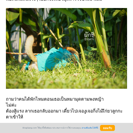
ถามว่าคนได้พักไหมตอนเธอเป็นหมามุดตามพงหญ้า
ไม่ค่ะ
ต้องสู้แรง ลากเธอกลับออกมา เดี๋ยวไปเจองูเจอกิ่งไม้เีก่ยวลูกกะ
ตาเข้าให้
ต่เห็นผักชีมีความสุขก็คงคุ้มที่ขับรถมาไกลอยู่นะ นานๆทีเนาะ
BlogGang.com ใช้คุกกี้เพื่อพัฒนาประสบการณ์การใช้งานของคุณ
อ่านเพิ่มเติมได้ที่นี่