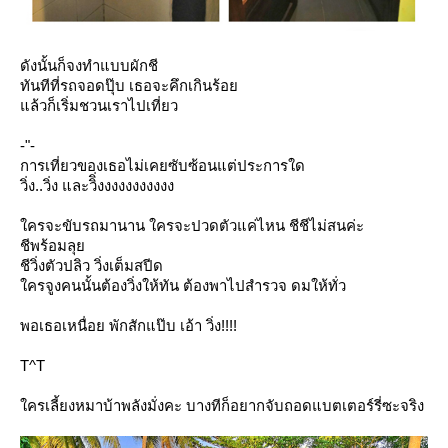
ดังนั้นก็จงทำแบบผักชี
ทันทีที่รถจอดปุ๊บ เธอจะคึกเกินร้อ
ล้วก็เริ่มชวนเราไปเที่ยว
-"-
การเที่ยวของเธอไม่เคยซับซ้อนแต่ประการใด
วิ่ง..วิ่ง และวิิ่งงงงงงงงงงง
ครจะขับรถมานาน ใครจะปวดตัวแค่ไหน ชีชีไม่สนค่ะ
ชีพร้อมลุ
ชีวิ่งตัวปลิว วิ่งเต็มสปีด
ครจูงคนนั้นต้องวิ่งให้ทัน ต้องพาไปสำรวจ ดมให้ทั่ว
พอเธอเหนื่อย พักสักแป๊บ เอ้า วิ่ง!!!!
T^T
ครเลี้ยงหมาบ้าพลังมั่งคะ บางทีก็อยากจับถอดแบตเตอร์รี่ซะจริง