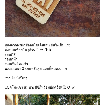
หลังจากพาผักชีออกไปเดินเล่น ยันวิ่งเต็มแรง
ทั้งรอบเที่ยงคืน (อ้วนอ๋องพาไป)
รอบตีสี่
รอบตีห้า
รอบเจ็ดโมงเช้า
พลอยเหมา 3 รอบหลังสุด และก็หมดสภาพ
/me ร้องไห้โฮๆ...
ปดโมงเช้า แม่นางชีชีก็พร้อมอีกครั้งหนึ่ง O_o"