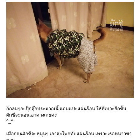
ก็กลมๆกะปุ๊กลุ๊กประมาณนี้ แถมแปะแผ่นร้อน ให้ที่เบาะอีกชิ้น
ผักชีจะนอนเอาคางเกยค่ะ
^_^
เมื่อก่อนผักชีจะหมุนๆ เอาสะโพกทับแผ่นร้อน เพราะเธอหนาวขา
มาก