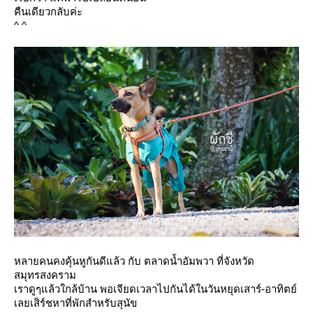
คืนเดียวกลับค่ะ
^ ^
หลายคนคงคุ้นหูกันดีแล้ว กับ ตลาดน้ำอัมพวา ที่จังหวัด
สมุทรสงคราม
เราดูๆแล้วใกล้บ้าน พอเจียดเวลาไปกันได้ในวันหยุดเสาร์-อาทิตย์
เลยเสิร์ชหาที่พักสำหรับสุนัข