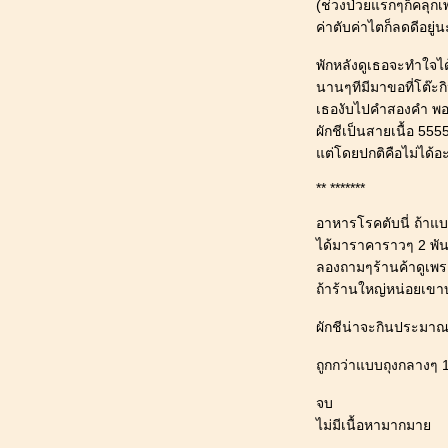
(ช่วงป่วยแรกๆก็คลุกเ
164_[ผักชี@ปทุมธานี] : สุนัขเปรี้ยว หนี
ค่าตับค่าไตก็ลดดีอยู่น
เที่ยว "อุทยานประวัติศาสตร์สุโขทัย"
จ.สุโขทั
พักหลังดูเธอจะทำใจ
163_[ผักชี@ปทุมธานี] : สุนัขเปรี้ยว หนี
นานๆทีมีมาขอที่โต๊ะก
เที่ยว "๋Joon Cafe (จูน คาเฟ่)" ต.สันผีเสื้อ
เธองับไปคำสองคำ พอชิม
จ.เชียงใหม่
ผักชีเป็นสายเนื้อ 55
162_[ผักชี@ปทุมธานี] : สุนัขเปรี้ยว หนี
ต่โดยปกติคือไม่ได้อะไ
เที่ยว "แอท นาธา เชียงใหม่ ชิค จังเกิล"
** *******
อ.แม่ริม จ.เชียงใหม่
161_[ผักชี@ปทุมธานี] : สุนัขน้ำ
อาหารโรคตับนี่ ถ้า
เข้าหู_ท้องเสีย (หายแล้ว)
ได้มาราคาราวๆ 2 พัน
160_[ผักชี@ปทุมธานี] : สุนัขเปรี้ยว หนี
ลองถามๆร้านค้าดูเ
เที่ยว "ไร่ชิวอวี๋" อ.ปาย จ.แม่ฮ่องสอน
ถ้าร้านใหญ่หน่อยเขาบ
159_[ผักชี@ปทุมธานี] : พัฒนาการสุนัข
9 ขวบ 6 เดือน ฉีดวัคซีนประจำปี_เจาะ
ผักชีน่าจะกินประมาณ
เลือดใหญ่ ปกติดี
ถูกกว่าแบบถุงกลางๆ 1
158_[ผักชี@ปทุมธานี] : สุนัขเปรี้ยว หนี
เที่ยว "บ้านมะลิ โฮมสเตย์" จ.ลำปาง
จบ
157_[ผักชี@ปทุมธานี] : สายจูงใหม่ เย็บ
ไม่มีเนื้อหามากมา
เอง_นิ่วหายดีแล้ว