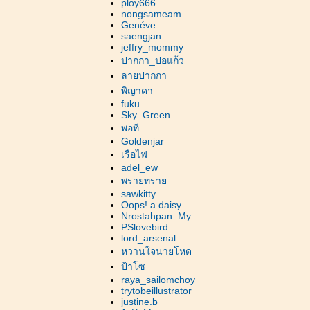
ploy666
nongsameam
Genéve
saengjan
jeffry_mommy
ปากกา_ปอแก้ว
ลายปากกา
พิญาดา
fuku
Sky_Green
พอที
Goldenjar
เรือไฟ
adel_ew
พรายทรา
sawkitty
Oops! a daisy
Nrostahpan_My
PSlovebird
lord_arsenal
หวานใจนายโหด
ป้าโซ
raya_sailomchoy
trytobeillustrator
justine.b