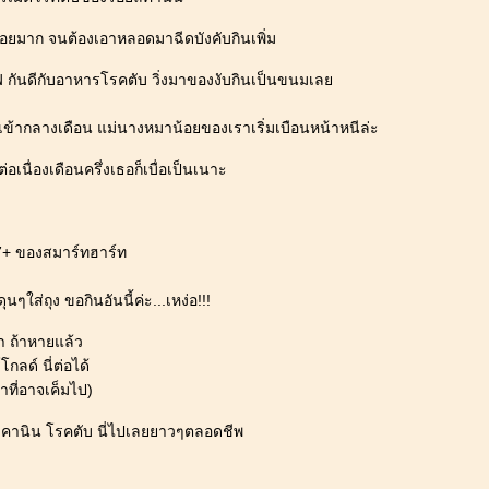
น้อยมาก จนต้องเอาหลอดมาฉีดบังคับกินเพิ่ม
ิฟ กันดีกับอาหารโรคตับ วิ่งมาของงับกินเป็นขนมเล
ข้ากลางเดือน แม่นางหมาน้อยของเราเริ่มเบือนหน้าหนีล่ะ
่อเนื่องเดือนครึ่งเธอก็เบื่อเป็นเนาะ
7+ ของสมาร์ทฮาร์ท
ดุนๆใส่ถุง ขอกินอันนี้ค่ะ...เหง่อ!!!
 ถ้าหายแล้ว
กลด์ นี่ต่อได้
าที่อาจเค็มไป)
ัลคานิน โรคตับ นี่ไปเลยยาวๆตลอดชีพ