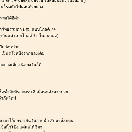
โกลด์ 7+ ของสุนัขสูงวัย ไปหยิบมือนึง (น้อยมาก)
นินโรคตับไปค่อนถ้วยตวง
รพอได้อึค่ะ
ทฮาร์ทธรรมดา ผสม แบบโกลด์ 7+
มากินแค่ แบบโกลด์ 7+ ในอนาคต)
กับก่อนป่ว
 เป็นครึ่งหนึ่งจากของเดิม
ย่างเดียว นี่สองวันอึที
ช็คซ้ำอีกทีรอบครบ 3 เดือนหลังหายป่ว
่ากันใหม่
่บ้าง เอาไว้ต่อรองกันวันอาบน้ำ สัปดาห์ละหน
ข้อนิ้วโป้ง แค่พอได้ชิมๆ