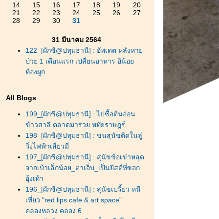
14
15
16
17
18
19
20
21
22
23
24
25
26
27
28
29
30
31
31 มีนาคม 2564
122_[ผักชี@ปทุมธานี] : อัพเดต หลังหา
ป่วย 1 เดือนแรก เปลี่ยนอาหาร อึน้อ
ท้องผูก
All Blogs
199_[ผักชี@ปทุมธานี] : ไปซื้อต้นอ่อน
ข้าวสาลี ตลาดมารวย หทัยราษฎร์
198_[ผักชี@ปทุมธานี] : ขนสุนัขติดในลู่
วิ่งไฟฟ้าเสี่ยวมี่
197_[ผักชี@ปทุมธานี] : สุนัขข้อเข่าหลุด
จากเบ้าเล็กน้อย_ตาเจ็บ_เป็นยีสต์ที่ซอก
อุ้งเท้า
196_[ผักชี@ปทุมธานี] : สุนัขเปรี้ยว หนี
เที่ยว "red lips cafe & art space"
คลองหลวง คลอง 6