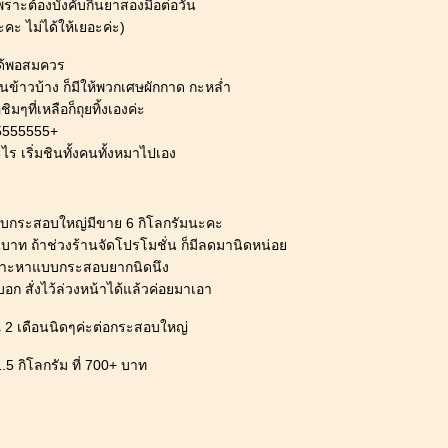
พราะต้องบังคับกินยาสองมื้อต่อวัน
ะคะ ไม่ได้ให้เยอะค่ะ)
ได้พอสมควร
ินข้าวบ้าง ก็มีให้พวกเศษผักกาด กะหล่ำ
ๆที่เหลือก็ถุยทิ้งเองค่ะ
55555555+
ร เริ่มชินทั้งคนทั้งหมาไปเอง
แบบกระสอบใหญ่มีขาย 6 กิโลกรัมนะคะ
บาท ถ้าช่วงร้านจัดโปรโมชั่น ก็มีลดมานิดหน่อ
พราะหาแบบกระสอบยากนิดนึง
อก สั่งไว้ล่วงหน้าได้แล้วค่อยมาเอา
 2 เดือนนิดๆค่ะต่อกระสอบใหญ่
.5 กิโลกรัม ที่ 700+ บาท