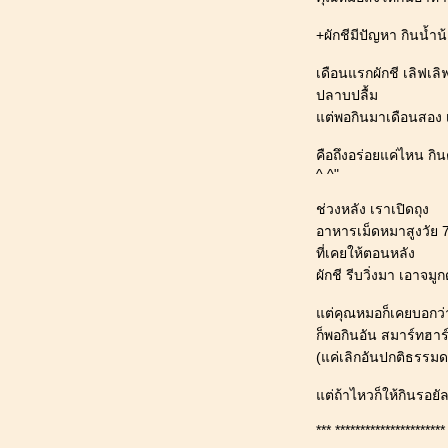
คลอง 8
+ผักชีมีปัญหา กินน้ำ
186_[ผักชี@ปทุมธานี] : ฤดูฝนที่ไม่มี
กิจกรรมพิเศษของหมาน้อ
เดือนแรกผักชี เลิฟเล
185_[ผักชี@ปทุมธานี] : สุนัขเปรี้ยว หนี
ปลาบปลื้ม
เที่ยว "ร้านไก่ทอดหาดใหญ่มูฮำหมัด"
ต่พอกินมาเดือนสอง เ
จ.อยุธยา
184_[ผักชี@ปทุมธานี] : สุนัขเปรี้ยว หนี
คือถึงอร่อยแค่ไหน กินต
เที่ยว "สะพานชลมารควิถี" จ.ชลบุรี
^ ^"
183_[ผักชี@ปทุมธานี] : พัฒนาการสุนัข
ช่วงหลัง เราเปิดถุง
11 ขวบ 6 เดือน ฉีดวัคซีนประจำปี_เจาะ
อาหารเม็ดหมาสูงวัย 
เลือดใหญ่_บีบต่อมเหม็น
ที่เคยให้ตอนหลัง
182_[ผักชี@ปทุมธานี] : สวัสดีปี 2025เล็บ
ผักชี รีบวิ่งมา เอาจมูก
สุนัขมีรอยขีดข่วน ไม่เรียบ เหี่ยว _วิธีตัด
เล็บ สุนัขเล็บสีดำ
ต่คุณหมอก็เคยบอกว่า
181_[ผักชี@ปทุมธานี] : เดือนตุลาคมที่ฝน
ก็พอกินอัน สมาร์ทฮาร์โ
ตก
(แค่เลิกอันปกติธรรมด
180_[ผักชี@ปทุมธานี] : สุนัขเปรี้ยว หนี
เที่ยว "coffee the for rest" (คอฟฟี่ ฟอร์
ต่ถ้าไหวก็ให้กินรอย
เรสท์) ฉะเชิงเทรา
*** **********************
179_[ผักชี@ปทุมธานี] : สุนัขตาฝ้า ตาม