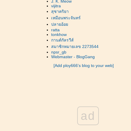
J. K. Meow
vijitra
สุชาคริยา
เหมือนพระจันทร์
ปลายอ้อ
ratta
tonkhow
กานต์กัลรวีส์
สมาชิกหมายเลข 2273544
npsr_gb
Webmaster - BlogGang
[Add ploy666's blog to your web]
ad