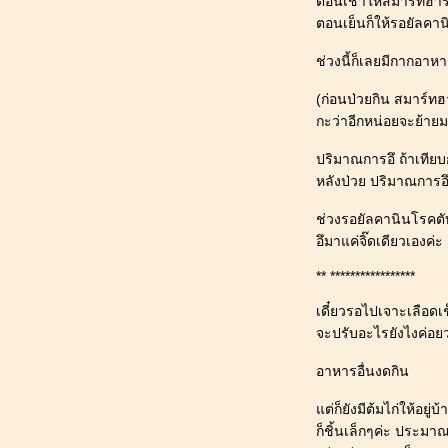
ตอนเช้าให้สมาร์ทฮาร์
2024_ ฝึกสุนัขเดินบนลู่วิ่ง_วิธีใส่สายฝึก
ตอนเย็นก็ให้รอยัลคา
สุนัข
171_[ผักชี@ปทุมธานี] : สุนัขเปรี้ยว หนี
ช่วงนี้ก็เลยมีกากอาหา
เที่ยว "Montreux Cafe & Farm" มองเท
รอส์คาเฟ่ ลำลูกกา คลอง 15
(ก่อนป่วยกิน สมาร์
170_[ผักชี@ปทุมธานี] : สุนัข ข้อสะโพก
กะว่าอีกหน่อยจะย้าย
เสื่อม_(เข่า) สะบ้าเคลื่อนเล็กน้อย (โรง
พยาบาลสัตว์เล็กจุฬา)
ปริมาณการอึ ถ้าเทียบ
169_[ผักชี@ปทุมธานี] : มีละอองเลือดบน
หลังป่วย ปริมาณการอึ
พื้นบ้าน(น่าจะเลือดกำเดา)_ข้อเข่าเสื่อม
ช่วงรอยัลคานินโรคตับอ
กำเริบ_ยา Antinol
อึมาแค่จิ๊ดเดียวเองค่ะ
168_[ผักชี@ปทุมธานี] : 10 ขวบ_สุนัข
เปรี้ยว หนีเที่ยว "โรงแรมริมทะเล" หาด
** *****************
บ้านกรูด จ.ประจวบคีรีขันธ์
167_[ผักชี@ปทุมธานี] : น้องหมาหน้าฝน
เดี๋ยวรอไปเจาะเลือดเ
อัพเดตชีวิตประจำวัน ก.ค. 2566
จะปรับอะไรยังไงค่อยว
166_[ผักชี@ปทุมธานี] : ไขปัญหาข้องใจ
อาหารอื่นงดกิน
เกี่ยวกับ "ผักชี" เด็กหญิงมีหาง_ใส่เสื้อหมา
ร้อนไหม
ต่ก็ยังมีต้มไก่ให้อยู
165_[ผักชี@ปทุมธานี] : สุนัขเปรี้ยว หนี
ก็ชิ้นเล็กๆค่ะ ประมาณ
เที่ยว "คู่คลอง คาเฟ่" ลำลูกกา คลอง 15