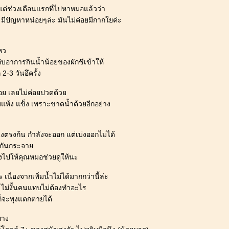
งแต่ช่วงเดือนแรกที่ไปหาหมอแล้วว่า
 มีปัญหาหน่อยๆล่ะ มันไม่ค่อยมีกากใยค่ะ
หว
บอาการกินน้ำน้อยของผักชีเข้าให้
2-3 วันอึครั้ง
้อย เลยไม่ค่อยปวดด้ว
เริ่มแห้ง แข็ง เพราะขาดน้ำด้วยอีกอย่าง
ุงตรงก้น กำลังจะออก แต่เบ่งออกไม่ได้
้นกันกระจา
ต้องไปให้คุณหมอช่วยดูให้นะ
 เนื่องจากเพิ่มน้ำไม่ได้มากกว่านี้ล่ะ
ล้ว ไม่งั้นคนแทบไม่ต้องทำอะไร
ก็จะพุงแตกตายได้
ทาง