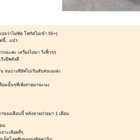
ลว่าไม่ชัด โฟกัสไม่เข้า 55+)
ี้...แป่ว
กน่ะค่ะ เหวี่ยงไปมา วิ่งฟิ้วๆๆ
าเริงมีพลังดี
กวัน จนบางทีอัพไปเริ่มสับสนเองล่ะ
อนนั้นๆที่เพิ่งถ่ายมาน่ะนะ
ญหาของเดือนนี้ หลังหายป่วยมา 1 เดือน
่อน
เจาะเลือดถี่ๆ
ารเม็ดโรคตับของรอยัลคานิน