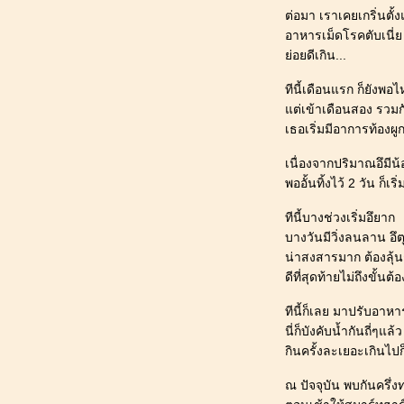
วัย 11 ขวบ_ผ้าปูเบาะรถยนต์สำหรับสุนัข
ต่อมา เราเคยเกริ่นตั้
อันใหม่
อาหารเม็ดโรคตับเนี่ย
178_[ผักชี@ปทุมธานี] : สุนัขเปรี้ยว หนี
่อยดีเกิน...
เที่ยว "plant life cafe" (แพลนท์ ไลฟ์
คาเฟ่) ลำลูกกา คลอง 15
ทีนี้เดือนแรก ก็ยังพอไ
177_[ผักชี@ปทุมธานี] :แนะนำ
ต่เข้าเดือนสอง รวมกั
อุปกรณ์_ตัดเล็บ_แปรงขน_ผ้าปูเบาะ
เธอเริ่มมีอาการท้องผูก 
รถยนต์ของสุนัขใหญ่
เนื่องจากปริมาณอึมีน
176_[ผักชี@ปทุมธานี] : วันสบายๆ
พออั้นทิ้งไว้ 2 วัน ก็
สงกรานต์ 2567 (2024)
175_[ผักชี@ปทุมธานี] : พัฒนาการสุนัข
ทีนี้บางช่วงเริ่มอึยาก
10 ขวบ 6 เดือน ฉีดวัคซีนประจำปี_เจาะ
บางวันมีวิ่งลนลาน อึต
เลือดใหญ่ ปกติดี
น่าสงสารมาก ต้องลุ
174_[ผักชี@ปทุมธานี] : สุนัขเปรี้ยว หนี
ดีที่สุดท้ายไม่ถึงขั้น
เที่ยว "Finmill Cafe" (ฟินมิลล์ คาเฟ่)
คลองหลวง คลอง 5
ทีนี้ก็เลย มาปรับอาหาร
173_[ผักชี@ปทุมธานี] : สุนัขเปรี้ยว หนี
นี่ก็บังคับน้ำกันถี่ๆแ
เที่ยว "บ้านทะเลคราม (ครั้งที่ 3) & หาด
กินครั้งละเยอะเกินไป
หลมเจริญ" จ.ระยอง
ณ ปัจจุบัน พบกันครึ่ง
172_[ผักชี@ปทุมธานี] : สวัสดีปีใหม่