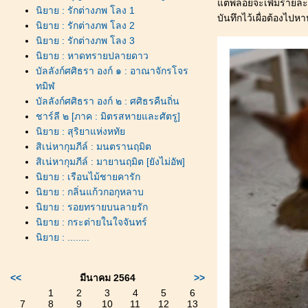
ต่พลอยจะเพิ่มรายละเอี
นิยาย : รักต่างภพ โลง 1
บันทึกไว้เผื่อต้องไป
นิยาย : รักต่างภพ โลง 2
นิยาย : รักต่างภพ โลง 3
นิยาย : หาดทรายปลายดาว
บัลลังก์ศศิธรา องก์ ๑ : อาณาจักรโจร
ทมิฬ
บัลลังก์ศศิธรา องก์ ๒ : ศศิธรคืนถิ่น
ชาร์ลี ๒ [ภาค : มิตรสหายและศัตรู]
นิยาย : สุริยาแห่งหทั
สิเน่หากุมภีล์ : มนตรานฤมิต
สิเน่หากุมภีล์ : มายานฤมิต [ยังไม่อัพ]
นิยาย : เรือนไม้ชายคารัก
นิยาย : กลิ่นแก้วกอกุหลาบ
นิยาย : รอยทรายบนลายรัก
นิยาย : กระต่ายในใจจันทร์
นิยาย : ........
<<
มีนาคม 2564
>>
1
2
3
4
5
6
7
8
9
10
11
12
13