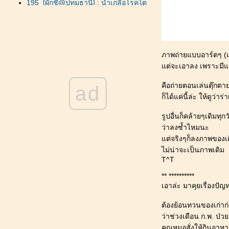
195_[ผักชี@ปทุมธานี] : น้ำเกลือโรคไต
ห้หมาแมว ซื้อที่ไหน_พิกัด ลำลูกกา และ
รังสิต
194_[ผักชี@ปทุมธานี] : สวัสดีปีใหม่
2569 (2026) _ คู่คลอง คาเฟ่
ภาพถ่ายแบบอาร์ตๆ (แป
193_[ผักชี@ปทุมธานี] : สุนัขป่วย โรคไต
ต่จะเอาลง เพราะมีแค่น
เจาะเลือดครั้งที่ 6 และได้เวลา_ปล่อยไป
192_[ผักชี@ปทุมธานี] : สุนัขป่วย โรคไต
คือถ่ายตอนเล่นตุ๊กตายา
ad
เจาะเลือดครั้งที่ 3-5 ให้น้ำเกลือใต้ผิวหนัง
ก็ได้แค่นี้ล่ะ ให้ดูว่าร่
191_[ผักชี@ปทุมธานี] : สุนัขป่วย โรคนิ่ว
นถุงน้ำดี และโรคไต _ตรวจอัลตร้า
รูปอื่นก็คล้ายๆเดิมทุ
ซาวด์
ว่าลงซ้ำไหมนะ
190_[ผักชี@ปทุมธานี] : อาหารสุนัข เมนู
ต่จริงๆก็ลงภาพของเดื
15 ไก่อบแห้ง_ผงโรยข้าว
ไม่น่าจะเป็นภาพเดิม
T^T
189_[ผักชี@ปทุมธานี] : สุนัขท้องเสีย ติด
เชื้อโปรโตซัว และเชื้อแบททีเรีย_ผล
** **********
ตรวจนิ่วไม่ค่อยจะดี
เอาล่ะ มาคุยเรื่องปั
188_[ผักชี@ปทุมธานี] : สุนัขกระเพาะ
ปัสสาวะอักเสบ
ต้องย้อนทวนของเก่าก
187_[ผักชี@ปทุมธานี] : ไปบริจาคสิ่งของ
ว่าช่วงเดือน ก.พ. ป่วย
มูลนิธิองค์กรทำดี สำนักงานใหญ่ ธัญบุรี
คุณหมอสั่งให้กินอาห