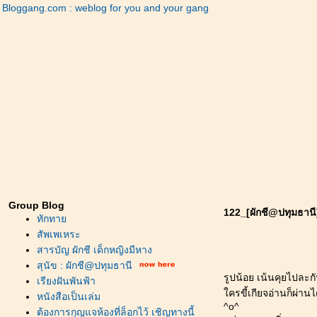
Bloggang.com : weblog for you and your gang
Group Blog
122_[ผักชี@ปทุมธานี]
ทักทา
สัพเพเหระ
สารบัญ ผักชี เด็กหญิงมีหาง
สุนัข : ผักชี@ปทุมธานี
รูปน้อย เน้นคุยไปละกั
เรียงฝันพันฟ้า
ครขี้เกียจอ่านก็ผ่านไ
หนังสือเป็นเล่ม
^o^
ต้องการกุญแจห้องที่ล็อกไว้ เชิญทางนี้