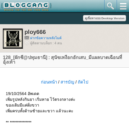
ploy666
ฝากข้อความหลังไมค์
ผู้ติดตามบล็อก : 4 คน
128_[ผักชี@ปทุมธานี] : สุนัขเหงือกอักเสบ_มีแผลบาดเฉือนที่
อุ้งเท้า
ก่อนหน้า
/
สารบัญ
/
ถัดไป
19/10/2564 อัพเดต
เพิ่มรูปหลังกินยา เริ่มหาย ไว้ตรงกลางค่ะ
ของเดิมมีแค่ฝั่งขวา
เพิ่มครบทั้งด้านซ้ายและขวา แล้วนะคะ
** ***************