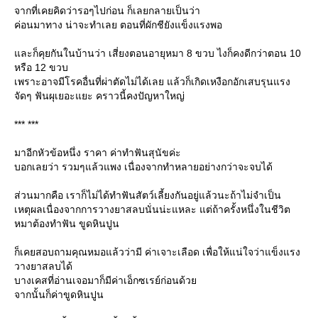
จากที่เคยคิดว่ารอๆไปก่อน ก็เลยกลายเป็นว่า
ค่อนมาทาง น่าจะทำเลย ตอนที่ผักชียังแข็งแรงพอ
ละก็คุยกันในบ้านว่า เสี่ยงตอนอายุหมา 8 ขวบ ไงก็คงดีกว่าตอน 10
หรือ 12 ขวบ
เพราะอาจมีโรคอื่นที่ผ่าตัดไม่ได้เลย แล้วก็เกิดเหงือกอักเสบรุนแรง
จัดๆ ฟันผุเยอะแยะ คราวนี้คงปัญหาใหญ่
*** ***
มาอีกหัวข้อหนึ่ง ราคา ค่าทำฟันสุนัขค่ะ
บอกเลยว่า รวมๆแล้วแพง เนื่องจากทำหลายอย่างกว่าจะจบได้
ส่วนมากคือ เราก็ไม่ได้ทำฟันสัตว์เลี้ยงกันอยู่แล้วนะถ้าไม่จำเป็น
เหตุผลเนื่องจากการวางยาสลบนั่นน่ะแหละ แต่ถ้าครั้งหนึ่งในชีวิต
หมาต้องทำฟัน ขูดหินปูน
ก็เคยสอบถามคุณหมอแล้วว่ามี ค่าเจาะเลือด เพื่อให้แน่ใจว่าแข็งแรง
วางยาสลบได้
บางเคสที่อ่านเจอมาก็มีค่าเอ็กซเรย์ก่อนด้ว
จากนั้นก็ค่าขูดหินปูน