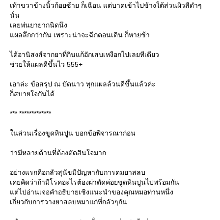
เท้าขวาข้างนิ้วก้อยซ้าย ก็เฉือน แต่บาดเข้าไปข้างใต้ส่วนผิวสีดำๆ
นั่น
เลยพ่นยายากนิดนึง
ผลลึกกว่ากัน เพราะน่าจะฉีกตอนเดิน ก็หายช้า
ได้อานิสงส์จากยาที่กินแก้อักเสบเหงือกไปเลยทีเดียว
ช่วยให้แผลดีขึ้นไว 555+
เอาล่ะ ข้อสรุป ณ บัดนาว ทุกแผลล้วนดีขึ้นแล้วค่ะ
ก็สบายใจกันได้
*** *************
นส่วนเรื่องขูดหินปูน บอกข้อพิจารณาก่อน
ว่ามีหลายด้านที่ต้องตัดสินใจมาก
อย่างแรกคือกลัวสุนัขมีปัญหากับการดมยาสลบ
เคยคิดว่าถ้ามีโรคอะไรต้องผ่าตัดค่อยขูดหินปูนไปพร้อมกัน
ต่ไปอ่านเจอคำอธิบายเชิงแนะนำของคุณหมอท่านหนึ่ง
เกี่ยวกับการวางยาสลบหมาแก่ที่กลัวๆกัน