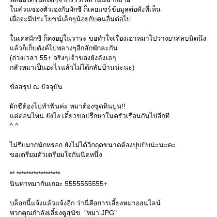
นส่วนของตัวเองกับผักชี ก็เลยแชร์ข้อมูลต่อดังที่เห็น
เผื่อจะมีประโยชน์เล็กๆน้อยกับคนอื่นต่อไป
นเคสผักชี ก็คงอยู่ในวาระ ขอทำใจเรื่องเอาหมาไปวางยาสลบนิดนึง
ล้วก็เก็บตังค์ไปพลางๆอีกสักพักละกัน
(ถ่วงเวลา 55+ จริงๆเจ้าของยังลังเลๆ
กลัวหมาเป็นอะไรแล้วไม่ได้กลับบ้านน่ะนะ)
ข้อสรุป ณ ปัจจุบัน
ผักชีต้องไปทำฟันค่ะ หมาต้องขูดหินปูน!!
ต่ตอนไหน ยังไง เดี๋ยวขอปรึกษาในครัวเรือนกันไปอีกที
^ ^
ไม่รีบมากนักหรอก ยังไม่ได้วิกฤตขนาดต้องปุบปับน่ะนะคะ
ขอเตรียมตัวเตรียมใจกันนิดหนึ่ง
** ******************
นินทาหมากันเถอะ 5555555555+
บล็อกนี้แจ้งแล้วแจ้งอีก ว่านี่คือการเลี้ยงหมาออนไลน์
พวกคุณกำลังเลี้ยงดูสุนัข "หมา.JPG"