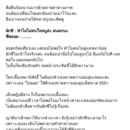
คือยืนจ้องนานมากด้วยสายตาตามภาพ
จนต้องเปลี่ยนโหมดกล้องถ่ายเอาไว้น่ะค่ะ
ืนนานจนถ่ายได้หลายรูปนะคิดดู
ผักชี : ทำไมไม่สนใจหนูล่ะ ฝนตกนะ
พี่พลอย : ........
ฝนตกนิดเดียวเอง แต่เธอไม่พอใจ ทำไมคนไม่ดูแลหมาน้อ
ผักชีไม่เข้าใจจริงๆค่ะ จนต้องเอามือไปโอบลูบๆโอ๋ จุ๊บแก้มไปที เล
พอใจ ยอมถอยกลับไป
ไม่งั้นก็คงยืนปักหลัก จ่อหน้าประชิดนี่ได้อีกยาวนาน
ครเลี้ยงหมานิสัยงี้ ไม่ต้องกลัวเธอขาดความอบอุ่นเลยนะคะ
เพราะเธอ "ไม่ยอม" ให้ตัวเองขาดความอบอุ่นเด็ดขาด 555+
เด็กหญิงมีหาง ก็เป็นหมาแบบนี้แหละ
เป็นหมาแบบที่ เวลาไม่พอใจอะไรหน้าตาจะแสดงออกชัดเจนมาก
ไม่ต้องกลัวสื่อสารกับผักชีไม่รู้เรื่องค่ะ
ญาติมาเฝ้าหมาให้บางช่วงเวลา ยังรู้เลยว่าผักชีจะเอาอะไร
เพราะเธอจะเดินไปพยายามทำท่าทางบอก
ละเหลือบมองแบบนี้จนกว่าจะได้สิ่งที่ต้องการ