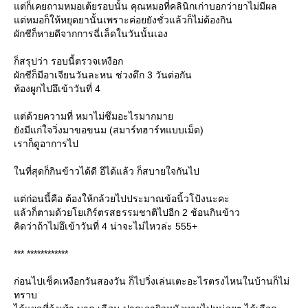
ต่ก็เคยถามหมอเต้ยรอบนั้น คุณหมอที่คลินิกเก่าบอกว่ายาไม่มีผล
ต่หมอก็ให้หยุดยานั้นเพราะค่อยยังชั่วแล้วก็ไม่ต้องกิน
ผักชีก็หายดีจากการฉี่เล็ดในวันนั้นเอง
ก็สรุปว่า รอบนี้ตรวจเหงือก
ผักชีก็มีอาเจียนวันละหน ช่วงดึก 3 วันต่อกัน
ท้องผูกไปอึเข้าวันที่ 4
ต่ด้วยความที่ หมาไม่ซึมอะไรมากมา
ังมีแก่ใจวิ่งมาขอขนม (สมาร์ทฮาร์ทแบบเม็ด)
เราก็ดูอาการไป
นที่สุดก็กินข้าวได้ดี อึได้แล้ว ก็สบายใจกันไป
ต่ก่อนนี้คือ ต้องให้กล้วยไปประมาณข้อนิ้วโป้งนะคะ
ล้วก็ตามด้วยโยเกิร์ตรสธรรมชาติไปอีก 2 ช้อนกินข้าว
คิดว่าถ้าไม่อึเข้าวันที่ 4 น่าจะไม่ไหวล่ะ 555+
*** ************
ก่อนไปเช็คเหงือกวันสองวัน ก็ไปวิ่งเล่นเตะอะไรตรงไหนในบ้านก็ไม่
ทราบ