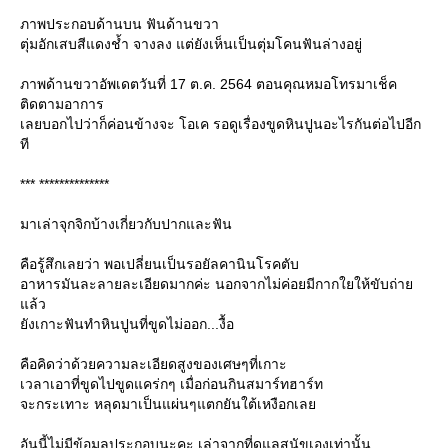
ภาพประกอบด้านบน ฟันด้านขวา
ตุ่มอักเสบสีแดงช้ำ จางลง แต่ยังเห็นเป็นตุ่มโคนฟันล่างอยู่
ภาพด้านขวาอัพเดตวันที่ 17 ต.ค. 2564 ตอนคุณหมอโทรมาเช็ค
ติดตามอาการ
เลยบอกไปว่าก็ค่อนข้างจะ โอเค รอดูเรื่องขูดหินปูนอะไรกันต่อไปอีก
ที
*** **************
มาเล่าจุกจิกบ้างเกี่ยวกับปากและฟัน
คือรู้สึกเลยว่า พอเปลี่ยนเป็นรอยัลคานินโรคตับ
อาหารมันละลายละเอียดมากค่ะ นอกจากไม่ค่อยมีกากใยให้ขับถ่า
ล้ว
ังเกาะฟันทำหินปูนที่ขูดไม่ออก...งื้อ
คือคิดว่าด้วยความละเอียดสูงของเศษๆที่เกาะ
เวลาเอาที่ขูดไปขูดแคร่กๆ เมื่อก่อนกินสมาร์ทฮาร์ท
จะกระเทาะ หลุดมาเป็นแผ่นๆแตกยันใต้เหงือกเล
อันนี้ไม่มีข้อมูลประกอบนะคะ เล่าจากที่ดูแลสุนัขเองเท่านั้น