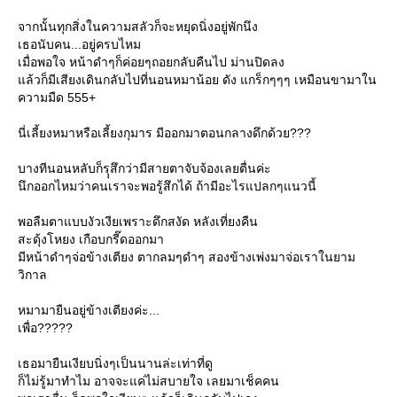
จากนั้นทุกสิ่งในความสลัวก็จะหยุดนิ่งอยู่พักนึง
เธอนับคน...อยู่ครบไหม
เมื่อพอใจ หน้าดำๆก็ค่อยๆถอยกลับคืนไป ม่านปิดลง
ล้วก็มีเสียงเดินกลับไปที่นอนหมาน้อย ดัง แกร็กๆๆๆ เหมือนขามาใน
ความมืด 555+
นี่เลี้ยงหมาหรือเลี้ยงกุมาร มีออกมาตอนกลางดึกด้วย???
บางทีนอนหลับก็รุุสึกว่ามีสายตาจับจ้องเลยตื่นค่ะ
นึกออกไหมว่าคนเราจะพอรู้สึกได้ ถ้ามีอะไรแปลกๆแนวนี้
พอลืมตาแบบงัวเงียเพราะดึกสงัด หลังเที่ยงคืน
สะดุ้งโหยง เกือบกรี๊ดออกมา
มีหน้าดำๆจ่อข้างเตียง ตากลมๆดำๆ สองข้างเพ่งมาจ่อเราในยาม
วิกาล
หมามายืนอยู่ข้างเตียงค่ะ...
เพื่อ?????
เธอมายืนเงียบนิ่งๆเป็นนานล่ะเท่าที่ดู
ก็ไม่รู้มาทำไม อาจจะแค่ไม่สบายใจ เลยมาเช็คคน