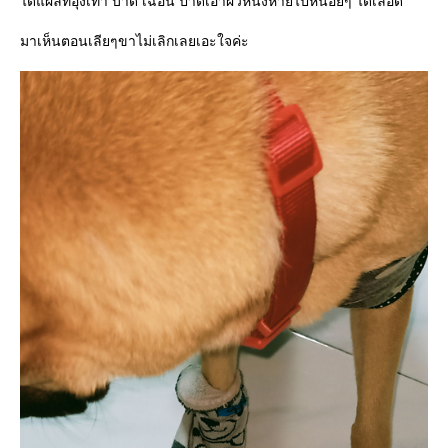
ได้แผลที่อุ้งเท้า บาด เฉือน ปาดเอาผิวหนังหายไปหน่อยๆ ได้เลือด
มาเห็นตอนเลียๆขาไม่เลิกเลยเอะใจค่ะ