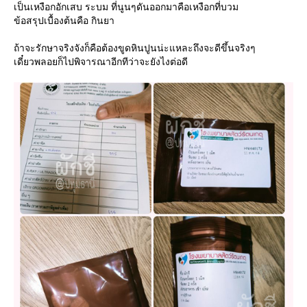
เป็นเหงือกอักเสบ ระบม ที่นูนๆดันออกมาคือเหงือกที่บวม
ข้อสรุปเบื้องต้นคือ กินยา
ถ้าจะรักษาจริงจังก็คือต้องขูดหินปูนน่ะแหละถึงจะดีขึ้นจริงๆ
เดี๋ยวพลอยก็ไปพิจารณาอีกทีว่าจะยังไงต่อดี