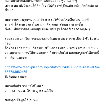
กลัวหมาตายตอนดมยาสลบนั่นแหละอ่ะ พูดกันง่ายๆ
เพราะหมายังวิ่งเล่นได้ดีๆ ก็เอาไปทำ คงรู้สึกแย่มากถ้าเกิดผิดพลาด
ขึ้นมา
บทความของคุณหมอบอกว่า การรอให้ป่วยโรคอื่นก่อนค่อยทำ
อาจทำให้ระยะเวลาในการผ่าตัด ดมยาสลบยาวนานขึ้น
ซึ่งจะเพิ่มความเสี่ยงแก่สุนัขและแมว (หรือสัตว์เลี้ยงต่างๆค่ะ)
รอบระยะเวลาในการดมยาสลบที่เหมาะสม ควรจะเป็น 1 ชั่วโมงต่อ
รอบ
ถ้าผ่าตัดยาว 2 ชม. ก็ควรแบ่งเป็นการดมยา 2 รอบ (รอบละ 1 ชม.)
จะเหมาะกว่าการให้ยาสลบแบบยิงยาวเกินไป พลอยสรุปมาได้ตามนี้
จากที่อ่านนะคะ
https://www.readvpn.com/Topic/Info/c5243e30-6dfe-4e15-a65a-
5857d3d82c75
ลิงค์บทความค่ะ
หมาแก่แล้ว วางยาได้ไหม?
จาก ผศ. นสพ. ศิราม สุวรรณวิภัช
ขอบคุณข้อมูลไว้ ณ ที่นี้