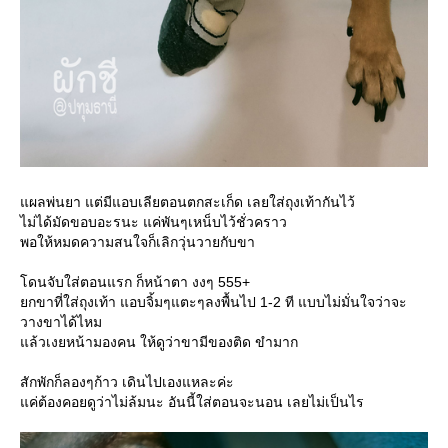
ผลพ่นยา แต่มีแอบเลียตอนตกสะเก็ด เลยใส่ถุงเท้ากันไว้
ไม่ได้มัดขอบอะรนะ แค่พันๆเหน็บไว้ชั่วคราว
พอให้หมดความสนใจก็เลิกวุ่นวายกับขา
ดนจับใส่ตอนแรก ก็หน้าตา งงๆ 555+
กขาที่ใส่ถุงเท้า แอบจิ้มๆแตะๆลงพื้นไป 1-2 ที แบบไม่มั่นใจว่าจะ
วางขาได้ไหม
ล้วเงยหน้ามองคน ให้ดูว่าขามีของติด ขำมาก
สักพักก็ลองๆก้าว เดินไปเองแหละค่ะ
ค่ต้องคอยดูว่าไม่ล้มนะ อันนี้ใส่ตอนจะนอน เลยไม่เป็นไร