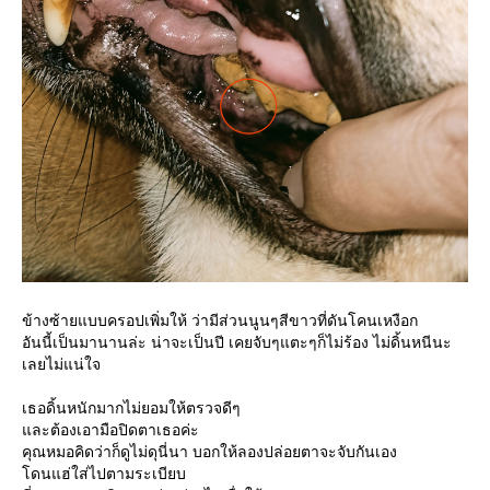
ข้างซ้ายแบบครอปเพิ่มให้ ว่ามีส่วนนูนๆสีขาวที่ดันโคนเหงือก
อันนี้เป็นมานานล่ะ น่าจะเป็นปี เคยจับๆแตะๆก็ไม่ร้อง ไม่ดิ้นหนีนะ
เลยไม่แน่ใจ
เธอดิ้นหนักมากไม่ยอมให้ตรวจดีๆ
ละต้องเอามือปิดตาเธอค่ะ
คุณหมอคิดว่าก็ดูไม่ดุนี่นา บอกให้ลองปล่อยตาจะจับกันเอง
ดนแฮ่ใส่ไปตามระเบียบ