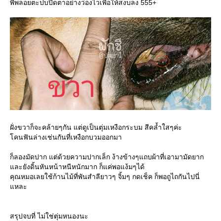
พี่พลอยตะปบปิดตาอย่างว่องไวเพื่อให้สงบลง 555+
ฝั่งขวาก็จะคล้ายๆกัน แต่ดูเป็นตุ่มเหงือกระบม สีคล้ำใสๆค่ะ
คนฟันล่างเช่นกันที่เหงือกบวมออกมา
ก็ลองมัดปาก แต่ด้วยความปากเล็ก ง้างข้างๆแถบผ้าที่เอามามัดยาก
ละยังดิ้นหันหน้าหนีหนักมาก ก็แค่พอแง้มๆได้
คุณหมอเลยใช้ก้านไม้ที่พันสำลียาวๆ จิ้มๆ กดเช็ค ก็พอถูไถกันไปนี่
หละ
สรุปจบที่ ไม่ใช่ตุ่มหนองนะ