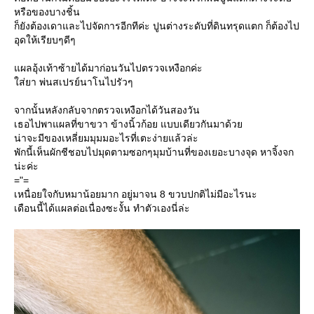
หรือของบางชิ้น
ก็ยังต้องเดาและไปจัดการอีกทีค่ะ ปูนต่างระดับที่ดินทรุดแตก ก็ต้องไป
อุดให้เรียบๆดีๆ
ผลอุ้งเท้าซ้ายได้มาก่อนวันไปตรวจเหงือกค่ะ
ส่ยา พ่นสเปรย์นาโนไปรัวๆ
จากนั้นหลังกลับจากตรวจเหงือกได้วันสองวัน
เธอไปพาแผลที่ขาขวา ข้างนิ้วก้อย แบบเดียวกันมาด้ว
น่าจะมีของเหลี่ยมมุมมอะไรที่เตะง่ายแล้วล่ะ
พักนี้เห็นผักชีชอบไปมุดตามซอกๆมุมบ้านที่ของเยอะบางจุด หาจิ้งจก
น่ะค่ะ
="=
เหนื่อยใจกับหมาน้อยมาก อยู่มาจน 8 ขวบปกติไม่มีอะไรนะ
เดือนนี้ได้แผลต่อเนื่องซะงั้น ทำตัวเองนี่ล่ะ