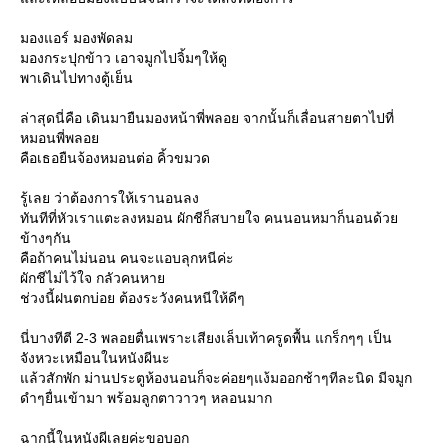
มองแอร์ มองพัดลม
มองกระปุกข้าว เอาจมูกไปจิ้มๆให้ดู
พาเดินไปทางตู้เย็น
ล่าสุดนี่คือ เดินมายืนมองหน้าพี่พลอย จากนั้นก็เลื่อนสายตาไปที่
หมอนพี่พลอ
คือเธอยืนจ้องหมอนต่อ คิ้วขมวด
รู้เลย ว่าต้องการให้เรานอนลง
ทันทีที่หัวเราแตะลงหมอน ผักชีก็สบายใจ คนนอนหมาก็นอนด้ว
ข้างๆกัน
คือถ้าคนไม่นอน คนจะแอบลุกหนีค่ะ
ผักชีไม่ไว้ใจ กลัวคนหา
ช่วงนี้ฝนตกบ่อย ต้องระวังคนหนีให้ดีๆ
นี่บางทีตี 2-3 พลอยตื่นเพราะเสียงเล็บเท้าครูดพื้น แกร็กๆๆ เป็น
จังหวะเหมือนในหนังผีนะ
ล้วสักพัก ม่านประตูห้องนอนก็จะค่อยๆแง้มออกช้าๆทีละนิด มีจมูก
ดำๆยื่นเข้ามา พร้อมลูกตาวาวๆ หลอนมาก
ฉากนี้ในหนังผีเลยค่ะขอบอก