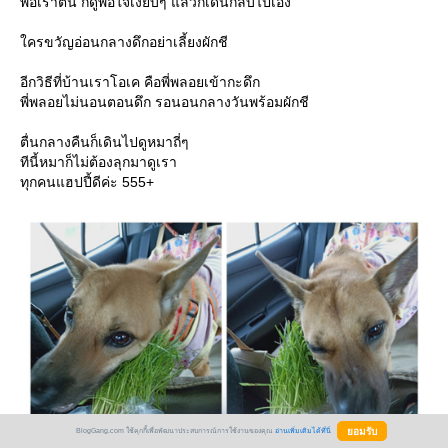
พอเราตื่น ก็ดูพอใจเงียบๆ แล้วก็เดินกลับไปเอง
ครขวัญอ่อนกลางดึกอย่าเลี้ยงผักชี
อีกวิธีที่บ้านเราโอเค คือพี่พลอยเข้ากะดึก
พี่พลอยไม่นอนตอนดึก รอนอนกลางวันพร้อมผักชี
ตื่นกลางคืนก็เดินไปดูหมาถี่ๆ
ทีนี้หมาก็ไม่ต้องลุกมาดูเรา
ทุกคนแฮปปี้ดีค่ะ 555+
BlogGang.com ใช้คุกกี้เพื่อพัฒนาประสบการณ์การใช้งานของคุณ
อ่านเพิ่มเติมได้ที่นี่