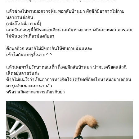
ล้วช่วงไปหาหมอตรวจฟัน พอกลับบ้านมา ผักชีก็มีอาการไม่ถ่า
หลายวันต่อกัน
(เพิ่งอึไปเมื่อวานนี้)
ถมวันก่อนๆนี้ก็มีรอยอาเจียน แต่มันห่างจากช่วงกินยาพอสมควรเล
ไม่ฟันธงว่าเกี่ยวข้องกับยา
คือพออ้วก หมาก็ไม่มีของกินให้ขับถ่ายนั่นแหละ
เข้าใจกันง่ายๆงี้เนาะ ^ ^
ล้วเคยพาไปรักษาตอนเด็ก ก็เคยมีกลับบ้านมา น่าจะเครียดแล้วฉี่
เล็ดอยู่หลายวันค่ะ
ซึ่งก็ไม่แน่ใจว่าเป็นอาการทางจิตใจ เครียดที่ต้องไปหาหมอมาเจอคน
มารุมจับเยอะแยะน่ากลัว
หรือว่าเกิดจากอาการเกี่ยวกับยา