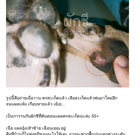
รูปนี้คือถ่ายเมื่อวาน ตกสะเก็ดแล้ว เลียสะเก็ดแล้วพ่นยาใหม่อีก
จนแผลแห้ง เกือบหายแล้ว เย้เย...
เป็นการรบกับผักชีที่คันตอนแผลตกสะเก็ดน่ะค่ะ 55+
เนี่ย แผลอุ้งเท้าซ้าย เฉือนเยอะอยู่
คือที่บ้านก็ไม่ค่อยมีของอะไรให้เตะ อาจจะพวกพื้นปูนแตกต่างระดับ