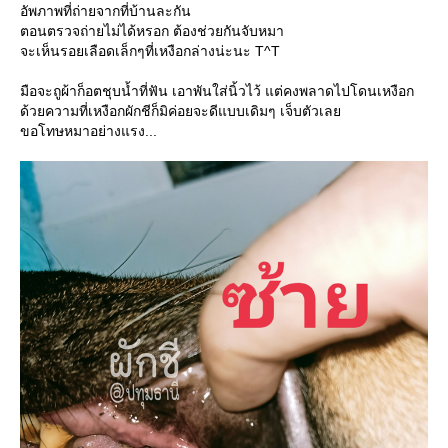
อัพภาพที่ถ่ายจากที่บ้านละกัน
ตอนตรวจถ่ายไม่ได้หรอก ต้องช่วยกันจับหมา
จะเห็นรอยเลือดเล็กๆที่เหงือกล่างน่ะนะ T^T
มือจะถูผ้าก็อตชุบน้ำที่ฟัน เอาพันใส่นิ้วไว้ แต่คงพลาดไปโดนเหงือก
ด้วยความที่เหงือกผักชีก็มิค่อยจะดีแบบเดิมๆ เจ็บตัวเล
ขอโทษหมาอย่างแรง...