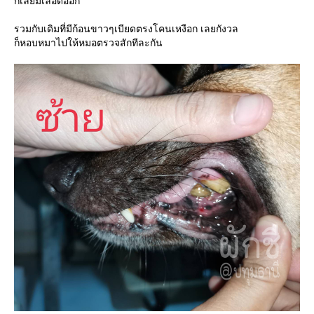
ก็เลยมีเลือดออก
รวมกับเดิมที่มีก้อนขาวๆเบียดตรงโคนเหงือก เลยกังวล
ก็หอบหมาไปให้หมอตรวจสักทีละกัน