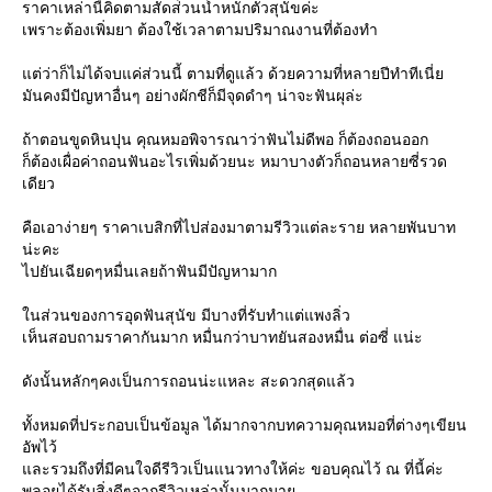
ราคาเหล่านี้คิดตามสัดส่้วนน้ำหนักตัวสุนัขค่ะ
เพราะต้องเพิ่มยา ต้องใช้เวลาตามปริมาณงานที่ต้องทำ
ต่ว่าก็ไม่ได้จบแค่ส่วนนี้ ตามที่ดูแล้ว ด้วยความที่หลายปีทำทีเนี่
มันคงมีปัญหาอื่นๆ อย่างผักชีก็มีจุดดำๆ น่าจะฟันผุล่ะ
ถ้าตอนขูดหินปุน คุณหมอพิจารณาว่าฟันไม่ดีพอ ก็ต้องถอนออก
ก็ต้องเผื่อค่าถอนฟันอะไรเพิ่มด้วยนะ หมาบางตัวก็ถอนหลายซี่รวด
เดียว
คือเอาง่ายๆ ราคาเบสิกที่ไปส่องมาตามรีวิวแต่ละราย หลายพันบาท
น่ะคะ
ไปยันเฉียดๆหมื่นเลยถ้าฟันมีปัญหามาก
นส่วนของการอุดฟันสุนัข มีบางที่รับทำแต่แพงลิ่ว
เห็นสอบถามราคากันมาก หมื่นกว่าบาทยันสองหมื่น ต่อซี่ แน่ะ
ดังนั้นหลักๆคงเป็นการถอนน่ะแหละ สะดวกสุดแล้ว
ทั้งหมดที่ประกอบเป็นข้อมูล ได้มากจากบทความคุณหมอที่ต่างๆเขียน
อัพไว้
ละรวมถึงที่มีคนใจดีรีวิวเป็นแนวทางให้ค่ะ ขอบคุณไว้ ณ ที่นี้ค่ะ
พลอยได้รับสิ่งดีๆจากรีวิวเหล่านั้นมากมา