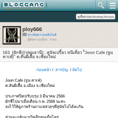
ploy666
ฝากข้อความหลังไมค์
ผู้ติดตามบล็อก : 4 คน
163_[ผักชี@ปทุมธานี] : สุนัขเปรี้ยว หนีเที่ยว "๋Joon Cafe (จูน
คาเฟ่)" ต.สันผีเสื้อ จ.เชียงใหม่
ก่อนหน้า
/
สารบัญ
/
ถัดไป
Joon Cafe (จูน คาเฟ่)
ต.สันผีเสื้อ อ.เมือง จ.เชียงใหม่
ประกาศปิดปรับปรุง 3 มีนาคม 2566
ผักชีไปมาเมื่อเดือน ก.พ. 2566 นะคะ
ลงไว้ให้ดูภาพร้านกาแฟสวยๆที่สุนัขไปได้ละกัน
ส่วนจะกลับมาเปิดอีกหนเมื่อไหร่