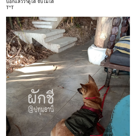
บอกแล้วว่าดูได้ จับไม่ได้
T^T