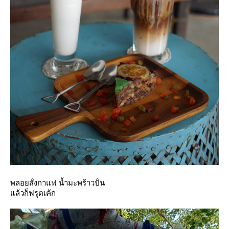
พลอยสั่งกาแฟ น้ำมะพร้าวปั่น
ล้วก็ฟรุตเค้ก