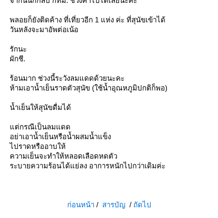
จากนั้นก็กลับ กทม. ช่วงค่ำไปได้เลยนะคะ
พลอยก็ยังติดค้าง ที่เที่ยวอีก 1 แห่ง ค่ะ ที่สุนัขเข้าได้
วันหลังจะมาอัพต่อเน้อ
รักนะ
ผักชี.
ร้อนมาก ช่วงนี้ระวังลมแดดด้วยนะคะ
ห้ามเอาน้ำเย็นราดตัวสุนัข (ใช้น้ำอุณหภูมิปกติก็พอ)
น้ำเย็นให้สุนัขดื่มได้
ต่กรณีเป็นลมแดด
อย่าเอาน้ำเย็นหรือน้ำผสมน้ำแข็ง
ไปราดหรืออาบให้
ความเย็นจะทำให้หลอดเลือดหดตัว
ระบายความร้อนได้แย่ลง อาการหนักไปกว่าเดิมค่ะ
ก่อนหน้า
/
สารบัญ
/
ถัดไป