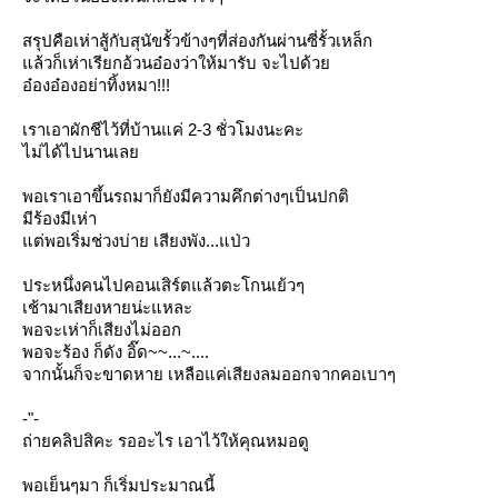
สรุปคือเห่าสู้กับสุนัขรั้วข้างๆที่ส่องกันผ่านซี่รั้วเหล็ก
ล้วก็เห่าเรียกอ้วนอ๋องว่าให้มารับ จะไปด้ว
อ๋องอ๋องอย่าทิ้งหมา!!!
เราเอาผักชีไว้ที่บ้านแค่ 2-3 ชั่วโมงนะคะ
ไม่ได้ไปนานเล
พอเราเอาขึ้นรถมาก็ยังมีความคึกต่างๆเป็นปกติ
มีร้องมีเห่า
ต่พอเริ่มช่วงบ่าย เสียงพัง...แป่ว
ประหนึ่งคนไปคอนเสิร์ตแล้วตะโกนเย้วๆ
เช้ามาเสียงหายน่ะแหละ
พอจะเห่าก็เสียงไม่ออก
พอจะร้อง ก็ดัง อิ๊ด~~...~....
จากนั้นก็จะขาดหาย เหลือแค่เสียงลมออกจากคอเบาๆ
-"-
ถ่ายคลิปสิคะ รออะไร เอาไว้ให้คุณหมอดู
พอเย็นๆมา ก็เริ่มประมาณนี้