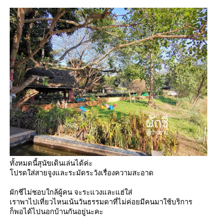
ทั้งหมดนี้สุนัขเดินเล่นได้ค่ะ
ปรดใส่สายจูงและระมัดระวังเรื่องความสะอาด
ผักชีไม่ชอบใกล้ผู้คน จะระแวงและแฮ่ใส่
เราพาไปเที่ยวไหนเน้นวันธรรมดาที่ไม่ค่อยมีคนมาใช้บริการ
ก็พอได้ไปนอกบ้านกันอยู่นะคะ