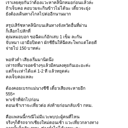
เราเลยคุยกันว่าต้องแวะหาคลินิกหมอก่อนแล้วล่ะ
ถ้าเจ็บคอ คอบวมจะกินข้าวไม่ได้นะ เดี๋ยวจะยุ่ง
ังต้องเดินทางไกลไปต่ออีกนานมาก
สรุปเสิร์ชหาคลินิกบนเส้นทางจังหวัดอื่นที่ผ่าน
ก็เลือกไปสักที่
คุณหมอบอก ขอฉีดแก้อักเสบ 1 เข็ม ละกัน
จับหมา เอามือปิดตา ผักชียืนให้ฉีดสะโพกแต่โดยดี
จ่ายไป 150 บาทค่ะ
พอหัวค่ำ เสียงเริ่มมานิดนึง
เห่ารถที่มาจอดข้างๆแล้วมีคนลงคุยกันเอะอะค่ะ
ต่ก็จะเห่าได้แค่ 1-2 ที แล้วหยุดค่ะ
คงเจ็บคอแหละ
ต้องคอยเบรกแม่นางชีชี เดี๋ยวเสียงจะหายอีก
555+
พาเข้าที่พักไปก่อน
ตอนเช้าเราจะเที่ยวต่อ ส่งท้ายก่อนกลับเข้า กทม.
คือแพลนนี้กรณีไม่มีแวะพบปะผู้คนที่ไหน
จริงๆก็ตีรถจากเชียงใหม่ตอนเช้า แวะเที่ยวกลางทาง