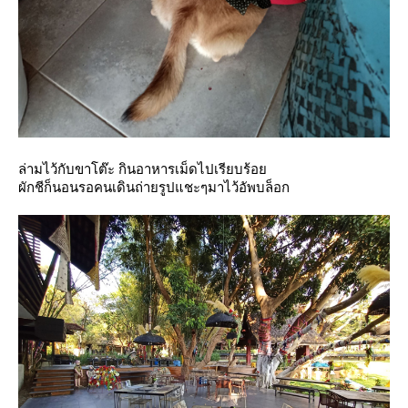
ล่ามไว้กับขาโต๊ะ กินอาหารเม็ดไปเรียบร้อ
ผักชีก็นอนรอคนเดินถ่ายรูปแชะๆมาไว้อัพบล็อก