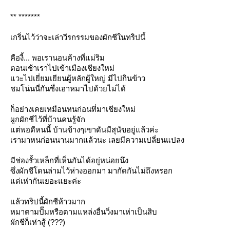
** *******
เกริ่นไว้ว่าจะเล่าวีรกรรมของผักชีในทริปนี้
คืองี้... พอเรานอนค้างที่แม่ริม
ตอนเช้าเราไปเข้าเมืองเชียงใหม่
วะไปเยี่ยมเยียนผู้หลักผู้ใหญ่ มีไปกินข้าว
ชมโน่นนี่กันซึ่งเอาหมาไปด้วยไม่ได้
ก็อย่างเคยเหมือนหนก่อนที่มาเชียงใหม่
ผูกผักชีไว้ที่บ้านคนรู้จัก
ต่พอดีหนนี้ บ้านข้างๆเขาดันมีสุนัขอยู่แล้วค่ะ
เรามาหนก่อนนานมากแล้วนะ เลยมีความเปลี่ยนแปลง
มีช่องรั้วเหล็กที่เห็นกันได้อยู่หน่อยนึง
ซึ่งผักชีโดนล่ามไว้ห่างออกมา มากัดกันไม่ถึงหรอก
ต่เห่ากันเยอะแยะค่ะ
ล้วทริปนี้ผักชีห้าวมาก
หมาตามปั๊มหรือตามแหล่งอื่นวิ่งมาเห่าเป็นสิบ
ผักชีก็เห่าสู้ (???)