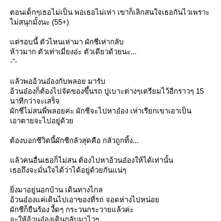
ตอนเด็กๆเธอไม่เป็น พอเธอไม่เห่า เขาก็เลิกสนใจเธอกันไวเพราะ
ไม่สนุกมั้งนะ (55+)
ต่รอบนี้ ตัวไหนเห่ามา ผักชีเห่ากลับ
ห้าวมาก ตัวเท่าเมี่ยงอ่ะ ตัวเดียวด้วยนะ...
-"-
ล้วพออ้วนอ๋องกับพลอย มารับ
อ้วนอ๋องก็ต้องไปจัดของขึ้นรถ ปูเบาะต่างๆเตรียมไว้อีกราวๆ 15
นาทีกว่าจะเสร็จ
ผักชีไม่สนพี่พลอยค่ะ ผักชีจะไปหาอ๋อง เห่าเรียกเขาเอาเป็น
เอาตายจะไปอยู่ด้ว
ต้องบอกชีวิตนี้ผักชีกลัวสุดคือ กลัวถูกทิ้ง...
ล้วคนอื่นเธอก็ไม่สน ต้องไปหาอ้วนอ๋องให้ได้เท่านั้น
เธอถึงจะมั่นใจได้ว่าได้อยู่ด้วยกันแน่ๆ
ิ่งมาอยู่นอกบ้าน เดินทางไกล
อ้วนอ๋องแค่เดินไปเอาของที่รถ จอดห่างไปหน่อ
ผักชีก็ยืนร้อง งี้ดๆ กระวนกระวายแล้วค่ะ
จะให้อ้วนอ๋องเดินกลับมาไวๆ