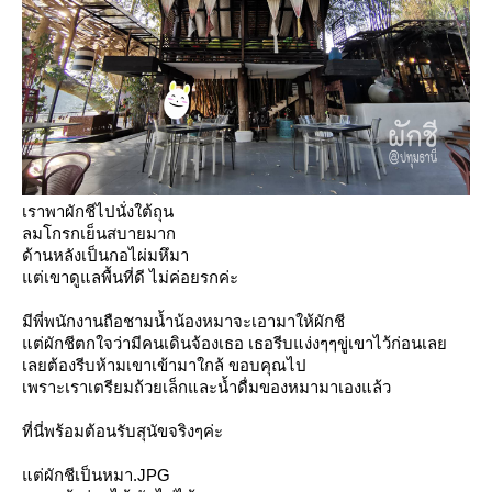
เราพาผักชีไปนั่งใต้ถุน
ลมโกรกเย็นสบายมาก
ด้านหลังเป็นกอไผ่มหึมา
ต่เขาดูแลพื้นที่ดี ไม่ค่อยรกค่ะ
มีพี่พนักงานถือชามน้ำน้องหมาจะเอามาให้ผักชี
ต่ผักชีตกใจว่ามีคนเดินจ้องเธอ เธอรีบแง่งๆๆขู่เขาไว้ก่อนเล
เลยต้องรีบห้ามเขาเข้ามาใกล้ ขอบคุณไป
เพราะเราเตรียมถ้วยเล็กและน้ำดื่มของหมามาเองแล้ว
ที่นี่พร้อมต้อนรับสุนัขจริงๆค่ะ
ต่ผักชีเป็นหมา.JPG