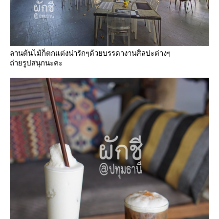
ลานต้นไม้ก็ตกแต่งน่ารักๆด้วยบรรดางานศิลปะต่างๆ
ถ่ายรูปสนุกนะคะ