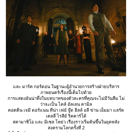
ละ มาร์ค กอร์ดอน ในฐานะผู้อำนวยการสร้างฝ่ายบริหาร
ภาพยนตร์เรื่องนี้เต็มไปด้ว
การแสดงอันน่าทึ่งในบทบาทของตัวละครที่คุณจะไม่มีวันลืม ไม่
ว่าจะเป็น ไคล์ อัลเลน คามิล
คอตติน เจมี ดอร์แนน ทีน่า เฟย์ จู๊ด ฮิลล์ อลี ข่าน เอ็มมา แลร์ด
เคลลี่ ไรลีย์ ริคคาร์โด้
สคามาชิโอ และ มิเชล โหย่ว เรื่องราวเริ่มต้นขึ้นในยุคหลัง
สงครามโลกครั้งที่ 2