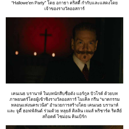
“Hallowe’en Party” โดย อกาธา คริสตี้ กำกับและแสดงโด
เจ้าของรางวัลออสการ์
เคนเนธ บรานาห์ ในบทนักสืบชื่อดัง แอร์กูล ปัวโรต์ ด้วยบท
ภาพยนตร์โดยผู้เข้าชิงรางวัลออสการ์ ไมเคิล กรีน “ฆาตกรรม
หลอนแห่งนครเวนิส” อำนวยการสร้างโดย เคนเนธ บรานาห์
ละ จูดี้ ฮอฟฟ์ลันด์ ร่วมด้วย หลุยส์ คิลลิน เจมส์ พริชาร์ด ริดลีย์
สก็อตต์ ไซม่อน คินเบิร์ก