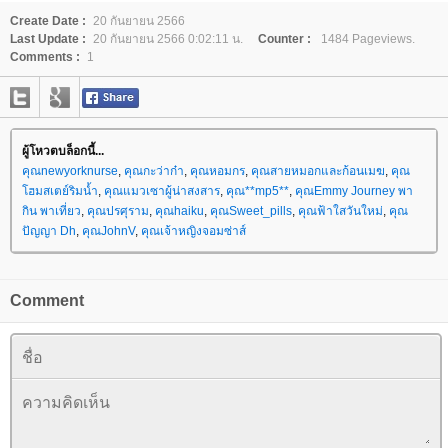
Create Date :
20 กันยายน 2566
Last Update :
20 กันยายน 2566 0:02:11 น.
Counter :
1484 Pageviews.
Comments :
1
ผู้โหวตบล็อกนี้...
คุณnewyorknurse
,
คุณกะว่าก๋า
,
คุณหอมกร
,
คุณสายหมอกและก้อนเมฆ
,
คุณ
ฮมสเตย์ริมน้ำ
,
คุณแมวเซาผู้น่าสงสาร
,
คุณ**mp5**
,
คุณEmmy Journey พา
กิน พาเที่ยว
,
คุณปรศุราม
,
คุณhaiku
,
คุณSweet_pills
,
คุณฟ้าใสวันใหม่
,
คุณ
ปัญญา Dh
,
คุณJohnV
,
คุณเจ้าหญิงจอมซ่าส์
Comment