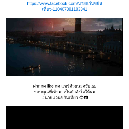
https://www.facebook.com/นายแว่นขยัน
เที่ยว-110467381183341
ฝากกด like กด แชร์ด้วยนะครับ 🙏
ขอบคุณที่เข้ามาเป็นกำลังใจให้ผม
#นายแว่นขยันเที่ยว 😎📷