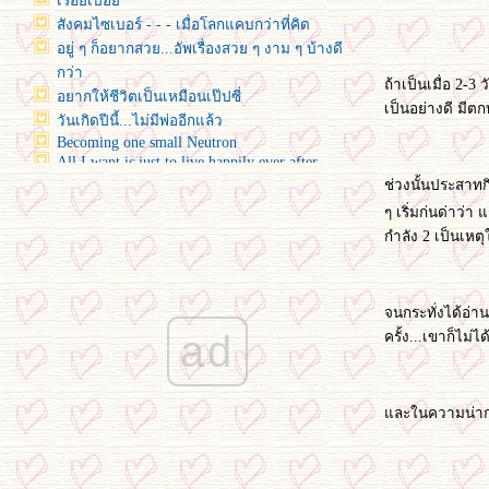
เรื่อยเปื่อ
สังคมไซเบอร์ - - - เมื่อโลกแคบกว่าที่คิด
อยู่ ๆ ก็อยากสวย...อัพเรื่องสวย ๆ งาม ๆ บ้างดี
กว่า
ถ้าเป็นเมื่อ 2-
อยากให้ชีวิตเป็นเหมือนเป๊ปซี่
เป็นอย่างดี มี
วันเกิดปีนี้...ไม่มีพ่ออีกแล้ว
Becoming one small Neutron
All I want is just to live happily ever after
Some kind of Miracle
ช่วงนั้นประสาทกิ
ค่อยากอัพให้มันหายเน่า
ๆ เริ่มก่นด่าว่า
ปกติ "ขี้บ่น" แต่วันนี้ขอ "ขี้อวด" หน่อยเหอะ กับ
กำลัง 2 เป็นเหต
น้องแมวน้ำ "Sirotan"
Whatever will be makes me wonder
อัพเดทเรื่องราว ก่อนขอไปพักสักระยะ
จนกระทั่งได้อ่าน
Goodbye October & Welcome my sweet
November
ad
ครั้ง...เขาก็ไม
- - My Happy Moments - -
~ Just my opinion ~
หนังรักในเดือนแห่งความรัก
ละในความน่ากล
อัพ...อั้พพพพพพ...อัพ
ค ว า ม สุ ข
Meet ma new best friend ^__^
หมีถูกฆ่ากับหมาไม่ยอมกลับบ้าน