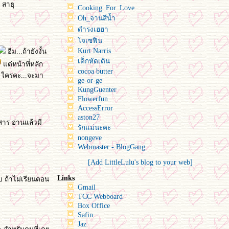
 สาธุ
Cooking_For_Love
Oh_จานสีน้ำ
ดำรงเฮฮา
จเซฟิน
Kurt Narris
อืม...ถ้ายังงั้น
เด็กหัดเดิน
ต่หน้าที่หลัก
cocoa butter
ย ใครคะ...จะมา
ge-or-ge
KungGuenter
Flowerfun
AccessError
aston27
ยสาร อ่านแล้วมี
รักแม่นะคะ
nongeve
Webmaster - BlogGang
[Add LittleLulu's blog to your web]
Links
ับ ถ้าไม่เรียนตอน
Gmail
TCC Webboard
Box Office
Safin
Jaz