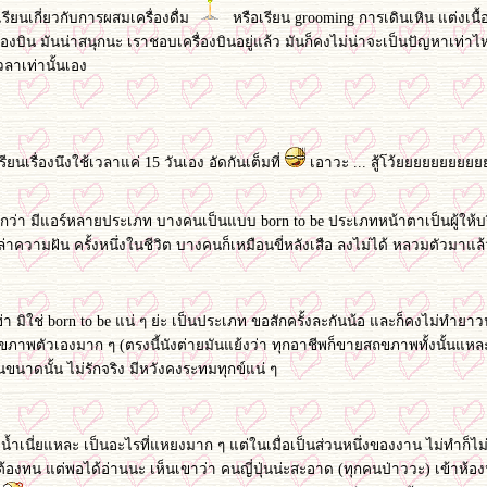
รียนเกี่ยวกับการผสมเครื่องดื่ม
หรือเรียน grooming การเดินเหิน แต่งเนื้
รื่องบิน มันน่าสนุกนะ เราชอบเครื่องบินอยู่แล้ว มันก็คงไม่น่าจะเป็นปัญหาเท่าไห
ลาเท่านั้นเอง
ียนเรื่องนึงใช้เวลาแค่ 15 วันเอง อัดกันเต็มที่
เอาวะ ... สู้โ
ว่า มีแอร์หลายประเภท บางคนเป็นแบบ born to be ประเภทหน้าตาเป็นผู้ให้บร
่าความฝัน ครั้งหนึ่งในชีวิต บางคนก็เหมือนขี่หลังเสือ ลงไม่ได้ หลวมตัวมาแล้
 ฮ่า มิใช่ born to be แน่ ๆ ย่ะ เป็นประเภท ขอสักครั้งละกันน้อ และก็คงไม่ทำย
ุขภาพตัวเองมาก ๆ (ตรงนี้นังต่ายมันแย้งว่า ทุกอาชีพก็ขายสถขภาพทั้งนั้นแหล
นาดนั้น ไม่รักจริง มีหวังคงระทมทุกข์แน่ ๆ
งน้ำเนี่ยแหละ เป็นอะไรที่แหยงมาก ๆ แต่ในเมื่อเป็นส่วนหนึ่งของงาน ไม่ทำก็ไม่ไ
ก็ต้องทน แต่พอได้อ่านนะ เห็นเขาว่า คนญี่ปุ่นน่ะสะอาด (ทุกคนป่าววะ) เข้าห้อง