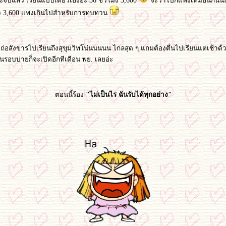
ะจบแล้ว เรียนแป๊บเดียวเองอ่ะ 36 ชั่วโมง 3,600
จะว่าไปก็แพงเหมือนกันน
ว 3,600 แพงเกินไปสำหรับการทบทวน
งถ่อสังขารไปเรียนถึงสุขุมวิทโน่นนนนน ไกลสุด ๆ แถมต้องตื่นไปเรียนแต่เช้าด้ว
ยนรอบบ่ายก็จะเปิดอีกทีเดือน พย. เลยอ่ะ
ตอนนี้ร้อง
"ไม่เป็นไร ฉันรับได้ทุกอย่าง"