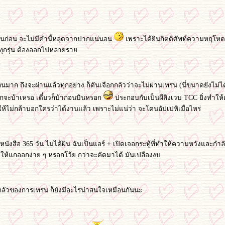
3 วันก่อน จะไม่มีคำนี้หลุดจากปากแน่นอน
เพราะได้ยินกิตติศัพท์ความหฤโหดข
ตกทุกรุ่น ต้องออกไปหลายรา
นมาก ถึงจะผ่านแล้วทุกอย่าง ก็ดันเจือกกลัวว่าจะไม่ผ่านเทรน (นี่ขนาดยังไม่ได้เ
 แกจะบ้าเหรอ เดี๋ยวก็บ้าก่อนบินหรอก
ประกอบกับเป็นผีสิงเวบ TCC ยิ่งทำให
ุให้ไม่กล้าบอกใครว่าได้งานแล้ว เพราะไม่แน่ว่า จะโดนอัปเปหิเมื่อไหร่
หนังสือ 365 วัน ไม่ได้ฝัน ฉันเป็นแอร์ + เปิดเจอกระทู้ที่ทำให้ความหวังและกำ
่ได้ให้แกออกง่าย ๆ หรอกโว้ย กว่าจะคัดมาได้ มันเปลืองงบ
ัวของการเทรน ก็ยังมีอะไรน่าสนใจเหมือนกันนะ