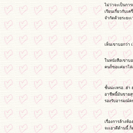
ไม่ว่าจะเป็นการเ
feliz cumpleaños mi hermano
ชั้นจะไม่มีวันกด shift+delete อีกเป็นอันขาด !!!
เรียนเกี่ยวกับเค
อร์พอร์ตของชั้น
จำกัดด้วยระยะเว
อยากเทรน...เทร้น...เทรน
หาย+สอบสเปนเสร็จแล้วจ้า
ไ ม่ ฉะ บ า
วันนี้ลัลล้า....
เห็นเขาบอกว่า เร
ขี้เกียจอีกแระ เฮ้อ...อ
อ๊ยยย...อะไรจะแม่นปานนี้คะเนี่
นหนังสือเขาบอก
ละมันก็เกิดขึ้นแล้ว
คนก็ขอแค่มาไล่ล
Whatever will be will be
To my best friend
26-Aug-2005
25-Aug-2005
ชั้นน่ะเหรอ..ฮ่า
23-Aug-2005
อาชีพนี้มันขายส
MY 1st Day here
รองรับอารมณ์คนข
เรื่องการล้างห้อ
จะเอาดีด้านนี้ 