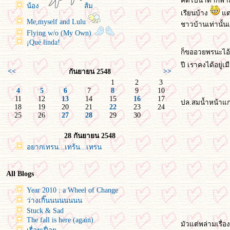
คิดไปน้ำตาก็พาล
น้อง
ส้ม
เรียนบ้าง
ต่ถ
Me,myself and Lulu
ชาวบ้านเท่านั้น
Flying w/o (My Own)
¡Qué linda!
ก็ขออวยพรนะไอ้
ปี เราคงได้อยู่
<<
>>
กันยายน 2548
1
2
3
4
5
6
7
8
9
10
11
12
13
14
15
16
17
ปล.สมน้ำหน้าแ
18
19
20
21
22
23
24
25
26
27
28
29
30
28 กันยายน 2548
อยากเทรน...เทร้น...เทรน
All Blogs
Year 2010 : a Wheel of Change
ว่างเกิ๊นนนนนนนน
Stuck & Sad
The fall is here (again)
มัวแต่พล่ามเรื่