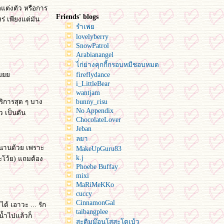
อแต่งตัว หรือการ
Friends' blogs
ร่ เพียงแต่มัน
รำเพ
lovelyberry
SnowPatrol
Arabianangel
ไ่่ก่ย่างคุกกี้กรอบหมีชอบหมด
ว้
fireflydance
i_LittleBear
wantjam
ิการสุด ๆ บาง
bunny_risu
No Appendix
ว เป็นตัน
ChocolateLover
Jeban
ลยา
าวนานด้วย เพราะ
MakeUpGuru83
k.j
ะโว้ย) แถมต้อง
Phoebe Buffay
mixi
MaRiMeKKo
cuccy
CinnamonGal
ด้ เอาวะ ... รัก
taibangplee
น้ำไปแล้วก็
สะติมม๊อนโสสะโตเบ้ว