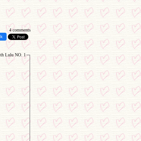
4 comments
ok
ith Lulu NO. 1