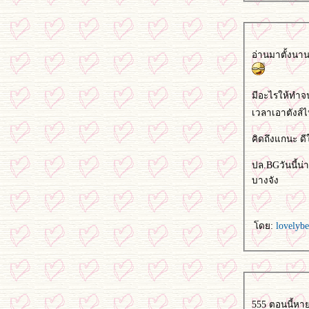
อ่านมาตั้งนาน 
มีอะไรให้ทำจนยุ
เวลาเอาตังส์ไ
คิดถึงแกนะ ดีใ
ปล.BGวันนี้น่
บางจัง
ดย:
lovelyb
555 ตอนนี้หายสติแตกแล้วจ้า เพราะไม่รู้จะเครียดไปทำมายยยยยยยย เดี๋ยวก็ต้อง