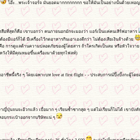
า
อ๊ะ...พระเจ้าจอร์จ มันยอดมากกกกกกกก ขอให้มันเป็นอย่างนั้นด้วยเทอญ
สือที่สุดก็คือ เขาบอกว่า คนภายนอกมักจะมองว่า แอร์เป็นแค่คนเสิร์ฟอาหาร
่ต้องมีแอร์ก็ได้ มีเครื่องไว้กดอาหารกินเอาเองดีกว่า ไม่ต้องเสียเงินจ้างด้ว
ก็คือ การดูแลด้านความปลอดภัยของผู้โดยสาร ถ้าใครเกิดเป็นลม หรือหัวใจวา
หวังให้มีคุณหมอขึ้นเครื่องมาด้วยทุกไฟลท์)
กับอาชีพนี้จริง ๆ โดยเฉพาะบท love at first flight - - ประสบการณ์ปิ๊งปั๊งกะผู้โด
าญี่ปุ่นจนจะอ้วกแล้ว เบื่อมาก ๆ เรียนซ้ำซากสุด ๆ แต่ไม่เรียนก็ไม่ได้ เขาบังค
องหอบกระเป๋าออกจากบริษัทแน่ ๆ