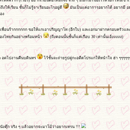
ไหลพราก (เวอร์) อยากเรียนต่อโทมั่งจัง จริง ๆ มันก็ไม่ใช่อะไรหรอก เห็นเขา
ึงให้เรียน ชั้นก็ไม่รู้จาเรียนอะไรอยู่ดี
มันเป็นแค่อาการอยากได้ อยากมี อ
เอง
เพื่อนร้ากกกกกก ขอให้แกเอาปริญญาโท (อีกใบ) และเอกมาฝากครอบครัวและเพื่อ
เมืองไทยกันอย่างพร้อมหน้า
(ถึงตอนนั้นชั้นก็แค่เกือบ 30 เท่านั้นเอ้งงงงง)
ก อดไปงานคืนบดินทร
ไว้ชั้นจะถ่ายรูปคู่กะอดีตโปรแกให้หนำใจ ฮ่า ๆๆๆๆ
องนังตุ๊ก จริง ๆ แล้วอยากจะมาโม้ว่าอยากเทรน !!!