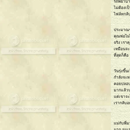
รถพยาบาลอ
feliz cumpleaños mi hermano
ไม่ต้องเ
ชั้นจะไม่มีวันกด shift+delete อีกเป็นอันขาด !!!
ไฟล์ทกล้
อร์พอร์ตของชั้น
อยากเทรน...เทร้น...เทรน
ประมาณชม.
หาย+สอบสเปนเสร็จแล้วจ้า
คุณพ่อไม่
ไ ม่ ฉะ บ า
จริง เราคุ
วันนี้ลัลล้า....
เหมือนจะอ
ขี้เกียจอีกแระ เฮ้อ...อ
ที่สุดก็ค
อ๊ยยย...อะไรจะแม่นปานนี้คะเนี่
ละมันก็เกิดขึ้นแล้ว
Whatever will be will be
วันรุ่งขึ
To my best friend
กำลังจะหล
26-Aug-2005
25-Aug-2005
คอยปลอบ 
23-Aug-2005
มากแล้วน
MY 1st Day here
ต่เขาจะไ
เรากลับอย
ม่กับพี่
มาก จนเร