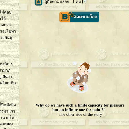
ผู้ติดตามบล็อก : 1 คน [
?
]
อไม่ตอบ
าให้
นบอกว่า
วเราจะไปหา
วยกันดู
้องนิด ๆ
เรามาก
่ ฝันว่า
ครียดเกิน
็ปิดมือถือ
"Why do we have such a finite capacity for pleasure
but an infinite one for pain ?"
โทรมา เรา
- The other side of the story
เราหายใจ
ยงหวอของ