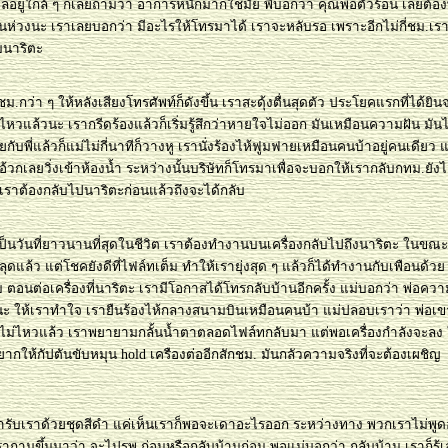
ยู่ใกล้ ๆ ก็เลยถามว่า อาการหนักมากใช่มั้ย พี่บอกว่า คุณพ่อตัวร้อน เลยต้อ
ป็นห่วงนะ เราเลยบอกว่า มีอะไรให้โทรมาได้ เราจะหลับรอ เพราะอีกไม่กี่ชม.เร
บนาริตะ
กว่า ๆ ให้หลังเสียงโทรศัพท์ก็ดังขึ้น เราสะดุ้งตื่นสุดตัว ประโยคแรกที่ได้ยินจา
ไหวแล้วนะ เรากรีดร้องแล้วก็เริ่มรู้สึกว่าหายใจไม่ออก มันเหมือนความฝัน มันไม่
ยกับพี่แล้วก็แม่ไม่กี่นาทีก็วางหู เรานั่งร้องไห้ฟูมฟายเหมือนคนบ้าอยู่คนเดียว แล้
้วกเลยวิ่งเข้าห้องน้ำ ระหว่างนั้นบริษัทก็โทรมาเพื่อจะบอกให้เรากลับกทม.ยัง
ือ เราต้องกลับไปนาริตะก่อนแล้วถึงจะได้กลับ
้นเป็นวันที่ยาวนานที่สุดในชีวิต เราต้องทำงานบนเครื่องกลับไปถึงนาริตะ ในขณะท
ุดแล้ว แต่โชคยังดีที่ไฟล์ทเต็ม ทำให้เรายุ่งสุด ๆ แล้วก็ได้ทำงานกับเพือนด้วย
ตอนต่อเครื่องที่นาริตะ เรามีโอกาสได้โทรกลับบ้านอีกครั้ง แม่บอกว่า พ่อควา
ะ ให้เราทำใจ เรายืนร้องไห้กลางสนามบินเหมือนคนบ้า แม่ปลอบเราว่า พ่อเ
ม่ไหวแล้ว เราพยายามกลั้นน้ำตาตลอดไฟล์ทกลับมา แต่พอเครื่องกำลังจะลง
ากให้กัปตันขับหมุน hold เครืองต่ออีกสักชม. มันกลัวความจริงที่จะต้องเผชิญ
มารับเราด้วยชุดสีดำ แค่เห็นเราก็พอจะเดาอะไรออก ระหว่างทาง พวกเราไม่พูด
าถามขึ้นมาว่า จะไปรพ.ก่อนหรือกลับบ้านก่อน พอแม่บอกว่า กลับบ้าน เราก็รู้เ