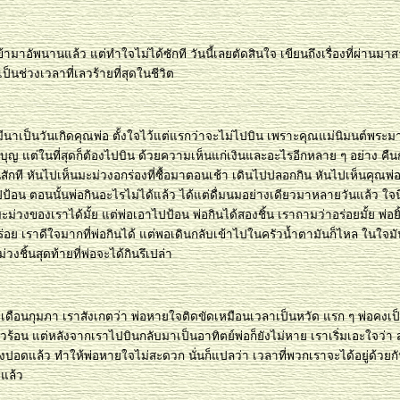
ข้ามาอัพนานแล้ว แต่ทำใจไม่ได้ซักที วันนี้เลยตัดสินใจ เขียนถึงเรื่องที่ผ่านมาส
งเป็นช่วงเวลาที่เลวร้ายที่สุดในชีวิต
ีนาเป็นวันเกิดคุณพ่อ ตั้งใจไว้แต่แรกว่าจะไม่ไปบิน เพราะคุณแม่นิมนต์พระมาท
บุญ แต่ในที่สุดก็ต้องไปบิน ด้วยความเห็นแก่เงินและอะไรอีกหลาย ๆ อย่าง คืน
ักที หันไปเห็นมะม่วงอกร่องที่ซื้อมาตอนเช้า เดินไปปลอกกิน หันไปเห็นคุณพ่อน
ป้อน ตอนนั้นพ่อกินอะไรไม่ได้แล้ว ได้แต่ดื่มนมอย่างเดียวมาหลายวันแล้ว ใจนึ
ะม่วงของเราได้มั้ย แต่พ่อเอาไปป้อน พ่อกินได้สองชิ้น เราถามว่าอร่อยมั้ย พ่อยิ
่อย เราดีใจมากที่พ่อกินได้ แต่พอเดินกลับเข้าไปในครัวน้ำตามันก็ไหล ในใจมันค
่วงชิ้นสุดท้ายที่พ่อจะได้กินรึเปล่า
เดือนกุมภา เราสังเกตว่า พ่อหายใจติดขัดเหมือนเวลาเป็นหวัด แรก ๆ พ่อคงเป็
วร้อน แต่หลังจากเราไปบินกลับมาเป็นอาทิตย์พ่อก็ยังไม่หาย เราเริ่มเอะใจว่า 
งปอดแล้ว ทำให้พ่อหายใจไม่สะดวก นั่นก็แปลว่า เวลาที่พวกเราจะได้อยู่ด้วยกั
ีแล้ว