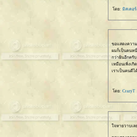
ดย:
มิสเตอร
ขอแสดงความเส
ผมก็เป็นคนหนึ
กว่าฝันอีกครับ
เหมือนเพิ่งเกิ
เราเป็นคนดีไ
ดย:
CrazyT
จหายวาบเ