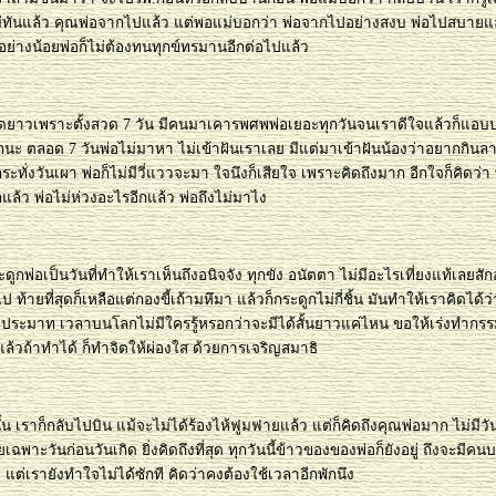
่ทันแล้ว คุณพ่อจากไปแล้ว แต่พอแม่บอกว่า พ่อจากไปอย่างสงบ พ่อไปสบายแล
ึ้น อย่างน้อยพ่อก็ไม่ต้องทนทุกข์ทรมานอีกต่อไปแล้ว
ดยาวเพราะตั้งสวด 7 วัน มีคนมาเคารพศพพ่อเยอะทุกวันจนเราดีใจแล้วก็แอบบ
กนะ ตลอด 7 วันพ่อไม่มาหา ไม่เข้าฝันเราเลย มีแต่มาเข้าฝันน้องว่าอยากกินลา
ระทั่งวันเผา พ่อก็ไม่มีวี่แววจะมา ใจนึงก็เสียใจ เพราะคิดถึงมาก อีกใจก็คิดว่า
ล้ว พ่อไม่ห่วงอะไรอีกแล้ว พ่อถึงไม่มาไง
ะดูกพ่อเป็นวันที่ทำให้เราเห็นถึงอนิจจัง ทุกขัง อนัตตา ไม่มีอะไรเที่ยงแท้เลยสั
ป ท้ายที่สุดก็เหลือแต่กองขี้เถ้ามหึมา แล้วก็กระดูกไม่กี่ชิ้น มันทำให้เราคิดได้ว่
างประมาท เวลาบนโลกไม่มีใครรู้หรอกว่าจะมีได้สั้นยาวแค่ไหน ขอให้เร่งทำกรร
แล้วถ้าทำได้ ก็ทำจิตให้ผ่องใส ด้วยการเจริญสมาธิ
้น เราก็กลับไปบิน แม้จะไม่ได้ร้องไห้ฟูมฟายแล้ว แต่ก็คิดถึงคุณพ่อมาก ไม่มีว
ยเฉพาะวันก่อนวันเกิด ยิ่งคิดถึงที่สุด ทุกวันนี้ข้าวของของพ่อก็ยังอยู่ ถึงจะมีค
แต่เรายังทำใจไม่ได้ซักที คิดว่าคงต้องใช้เวลาอีกพักนึง