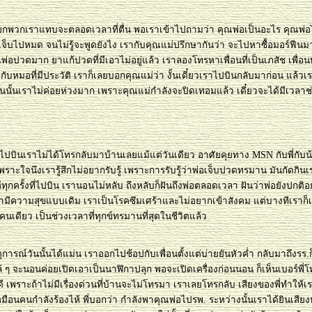
รียกพวกเราแทบจะตลอดเวลาที่ตื่น พอเราเข้าไปถามว่า คุณพ่อเป็นอะไร คุณพ่
เจ็บไปหมด จนไม่รู้จะพูดยังไง เรากับคุณแม่ปรึกษากันว่า จะไปหาซื้อมอร์ฟีนม
่อปวดมาก ยาแก้ปวดที่มีเอาไม่อยู่แล้ว เราลองโทรหาเพื่อนที่เป็นเภสัช เพื่อ
อกับหมอที่มีประวัติ เราก็เลยบอกคุณแม่ว่า งั้นเดี๋ยวเราไปบินกลับมาก่อน แล้
อนนั้นเราไม่ค่อยห่วงมาก เพราะคุณแม่กำลังจะปิดเทอมแล้ว เดี๋ยวจะได้มีเวลาช่
่ไปบินเราไม่ได้โทรกลับมาบ้านเลยแม้แต่วันเดียว อาศัยคุยทาง MSN กับพี่กับน
พราะใจนึงเรารู้สึกไม่อยากรับรู้ เพราะการรับรู้ว่าพ่อเจ็บปวดทรมาน มันกัดกิน
้ทุกครั้งที่ไปบิน เรานอนไม่หลับ ถึงหลับก็ฝันถึงพ่อตลอดเวลา ฝันว่าพ่อยังปกติอยู
ามีความสุขแบบเดิม เราเป็นโรคซึมเศร้าและไม่อยากเข้าสังคม แต่บางทีเราก็เ
่คนเดียว เป็นช่วงเวลาที่ทุกข์ทรมานที่สุดในชีวิตแล้ว
การณ์วันนั้นได้แม่น เราออกไปช้อปกับเพื่อนตั้งแต่บ่ายยันหัวค่ำ กลับมาถึงรร.ก
้ ๆ จะนอนค่อยเปิดเอาเป็นนาฬิกาปลุก พอจะเปิดเครื่องก่อนนอน ก็เห็นเบอร์พี่
ดี เพราะถ้าไม่มีเรื่องด่วนที่บ้านจะไม่โทรมา เราเลยโทรกลับ เสียงของพี่ทำให้
หมือนคนกำลังร้องไห้ พี่บอกว่า กำลังพาคุณพ่อไปรพ. ระหว่างนั้นเราได้ยินเสี