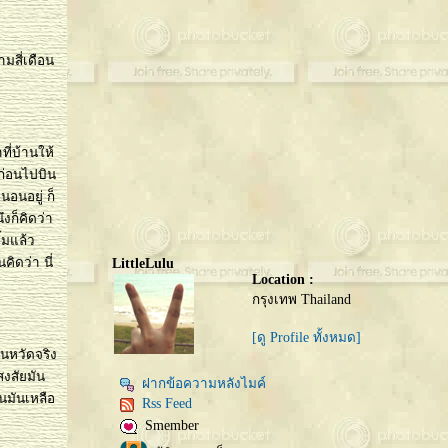
ามสี่เดือน
ี่บ้านให้
ก่อนไปบิน
อนอยู่ ก็
งก็คิดว่า
้มแล้ว
ิดว่า นี่
LittleLulu
Location :
กรุงเทพ Thailand
[ดู Profile ทั้งหมด]
นหวัดจริง
สงสัยมัน
ฝากข้อความหลังไมค์
นมันเหลือ
Rss Feed
Smember