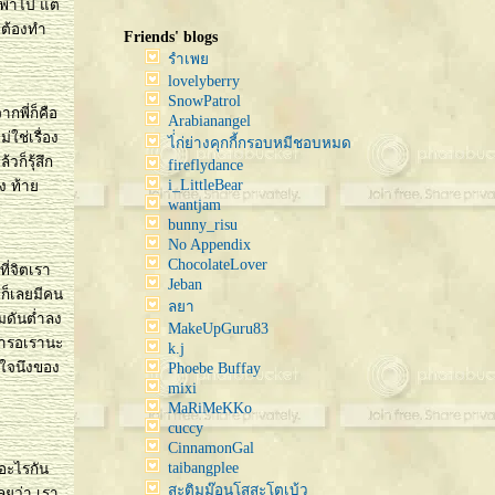
งพาไป แต่
าต้องทำ
Friends' blogs
รำเพ
lovelyberry
SnowPatrol
กพี่ก็คือ
Arabianangel
ใช่เรื่อง
ไ่่ก่ย่างคุกกี้กรอบหมีชอบหมด
วก็รุ้สึก
fireflydance
i_LittleBear
ไง ท้า
wantjam
bunny_risu
No Appendix
ChocolateLover
ี่จิตเรา
Jeban
 ก็เลยมีคน
ลยา
มดันต่ำลง
MakeUpGuru83
ขารอเรานะ
k.j
 ใจนึงของ
Phoebe Buffay
mixi
MaRiMeKKo
cuccy
CinnamonGal
taibangplee
อะไรกัน
สะติมม๊อนโสสะโตเบ้ว
ลยว่า เรา