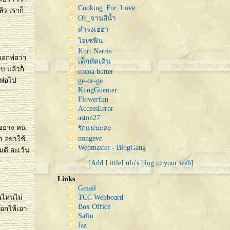
Cooking_For_Love
้ว เราก็
Oh_จานสีน้ำ
ดำรงเฮฮา
จเซฟิน
Kurt Narris
อกพ่อว่า
เด็กหัดเดิน
บ แล้วก็
cocoa butter
 พ่อไป
ge-or-ge
KungGuenter
Flowerfun
AccessError
aston27
กอย่าง คน
รักแม่นะคะ
nongeve
า อย่าใช้
Webmaster - BlogGang
มดี ละเว้น
[Add LittleLulu's blog to your web]
Links
Gmail
ันไหนไม่
TCC Webboard
Box Office
นบอกให้เอา
Safin
Jaz