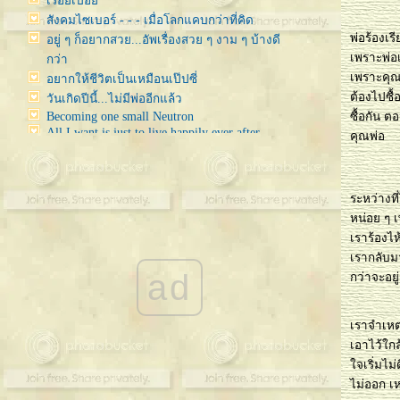
เรื่อยเปื่อ
สังคมไซเบอร์ - - - เมื่อโลกแคบกว่าที่คิด
พ่อร้องเ
อยู่ ๆ ก็อยากสวย...อัพเรื่องสวย ๆ งาม ๆ บ้างดี
เพราะพ่อ
กว่า
เพราะคุณพ
อยากให้ชีวิตเป็นเหมือนเป๊ปซี่
ต้องไปซื้
วันเกิดปีนี้...ไม่มีพ่ออีกแล้ว
Becoming one small Neutron
ซื้อกัน ต
All I want is just to live happily ever after
คุณพ่อ
Some kind of Miracle
ค่อยากอัพให้มันหายเน่า
ปกติ "ขี้บ่น" แต่วันนี้ขอ "ขี้อวด" หน่อยเหอะ กับ
ระหว่างที
น้องแมวน้ำ "Sirotan"
หน่อย ๆ เ
Whatever will be makes me wonder
เราร้องไห
อัพเดทเรื่องราว ก่อนขอไปพักสักระยะ
เรากลับม
Goodbye October & Welcome my sweet
November
ad
กว่าจะอยู
- - My Happy Moments - -
~ Just my opinion ~
หนังรักในเดือนแห่งความรัก
เราจำเหตุ
อัพ...อั้พพพพพพ...อัพ
เอาไว้ใกล
ค ว า ม สุ ข
จเริ่มไม่
Meet ma new best friend ^__^
ไม่ออก เ
หมีถูกฆ่ากับหมาไม่ยอมกลับบ้าน