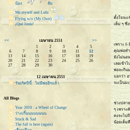
น้อง
ส้ม
Me,myself and Lulu
ตั้งใจจะเ
Flying w/o (My Own)
¡Qué linda!
เต็ม ๆ ซึ่
<<
>>
เมษายน 2551
เพราะ 6 ม
1
2
3
4
5
คุณพ่อทำ
6
7
8
9
10
11
12
13
14
15
16
17
18
19
ังไม่นอนส
20
21
22
23
24
25
26
เลยเข้าไป
27
28
29
30
พ่อจะกินม
บอกว่า อร
12 เมษายน 2551
จะเป็นมะม
วันเกิดปีนี้...ไม่มีพ่ออีกแล้ว
All Blogs
ช่วงปลาย
Year 2010 : a Wheel of Change
ๆ เพราะคั
ว่างเกิ๊นนนนนนนน
คงจะไปถึ
Stuck & Sad
น้อยเต็มท
The fall is here (again)