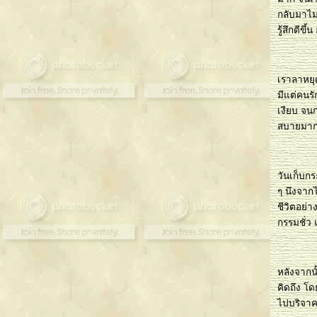
กลับมาไม
รู้สึกดีข
เราลาหยุ
มีแต่คนรั
เงียบ จนก
สบายมากแ
วันเก็บกร
ๆ นึงจากไ
ชีวิตอย่
กรรมชั่ว 
หลังจากนั
คิดถึง โด
ไปบริจาค 