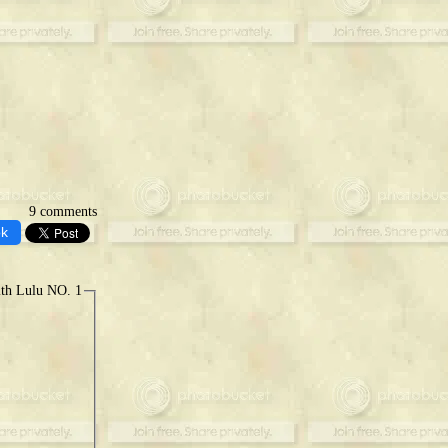
9 comments
ok
ith Lulu NO. 1