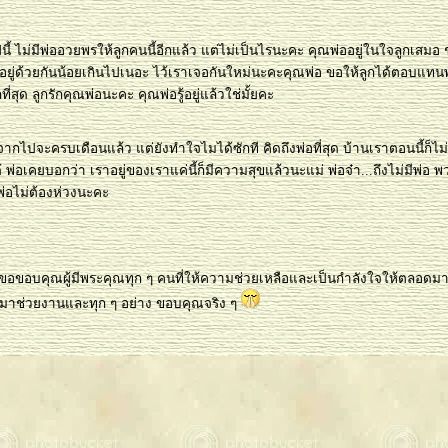
นี้ ไม่มีพ่ออวยพรให้ลูกคนนี้อีกแล้ว แต่ไม่เป็นไรนะคะ คุณพ่ออยู่ในใจลูกเสมอ ช
าอยู่ด้วยกันน้อยเกินไปเนอะ ไว้เราเจอกันใหม่นะคะคุณพ่อ ขอให้ลูกได้ตอบแท
ี่สุด ลูกรักคุณพ่อนะคะ คุณพ่อรู้อยู่แล้วใช่มั้ยคะ
จากไปจะครบเดือนแล้ว แต่ยังทำใจไมได้ซักที คิดถึงพ่อที่สุด บ้านเราตอนนี้ก็ไม
 พ่อเคยบอกว่า เราอยู่ของเราแค่นี้ก็มีความสุขแล้วนะแม่ พ่อจ๋า...ถึงไม่มีพ่อ 
้ พ่อไม่ต้องห่วงนะคะ
ก็ขอขอบคุณผู้มีพระคุณทุก ๆ คนที่ให้ความช่วยเหลือและเป็นกำลังใจให้ตลอด
ที่มาช่วยงานและทุก ๆ อย่าง ขอบคุณจริง ๆ