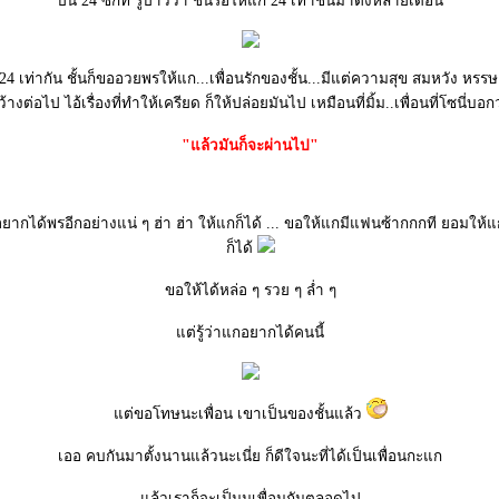
ปีนี้ 24 ซักที รู้ป่าวว่า ชั้นรอให้แก 24 เท่าชั้นมาตั้งหลายเดือน
 24 เท่ากัน ชั้นก็ขออวยพรให้แก...เพื่อนรักของชั้น...มีแต่ความสุข สมหวัง หรร
ว้างต่อไป ไอ้เรื่องที่ทำให้เครียด ก็ให้ปล่อยมันไป เหมือนที่มิ้ม..เพื่อนที่โซนี่บอก
"แล้วมันก็จะผ่านไป"
แกอยากได้พรอีกอย่างแน่ ๆ ฮ่า ฮ่า ให้แกก็ได้ ... ขอให้แกมีแฟนซ้ากกกที ยอมให้
ก็ได้
ขอให้ได้หล่อ ๆ รวย ๆ ล่ำ ๆ
ต่รู้ว่าแกอยากได้คนนี้
ต่ขอโทษนะเพื่อน เขาเป็นของชั้นแล้ว
เออ คบกันมาตั้งนานแล้วนะเนี่ย ก็ดีใจนะที่ได้เป็นเพื่อนกะแก
ล้วเราก็จะเป็นนเพื่อนกันตลอดไป