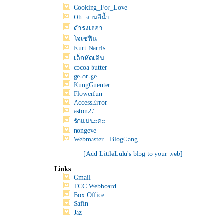
Cooking_For_Love
Oh_จานสีน้ำ
ดำรงเฮฮา
จเซฟิน
Kurt Narris
เด็กหัดเดิน
cocoa butter
ge-or-ge
KungGuenter
Flowerfun
AccessError
aston27
รักแม่นะคะ
nongeve
Webmaster - BlogGang
[Add LittleLulu's blog to your web]
Links
Gmail
TCC Webboard
Box Office
Safin
Jaz