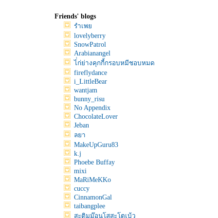
Friends' blogs
รำเพ
lovelyberry
SnowPatrol
Arabianangel
ไ่่ก่ย่างคุกกี้กรอบหมีชอบหมด
fireflydance
i_LittleBear
wantjam
bunny_risu
No Appendix
ChocolateLover
Jeban
ลยา
MakeUpGuru83
k.j
Phoebe Buffay
mixi
MaRiMeKKo
cuccy
CinnamonGal
taibangplee
สะติมม๊อนโสสะโตเบ้ว