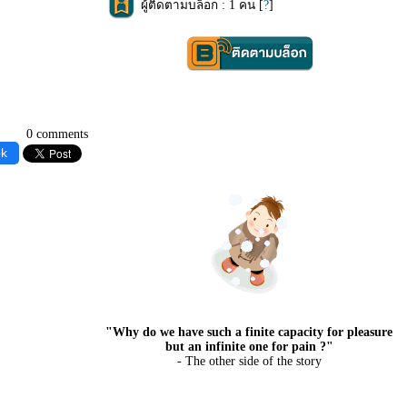
ผู้ติดตามบล็อก : 1 คน [
?
]
0 comments
ok
"Why do we have such a finite capacity for pleasure
but an infinite one for pain ?"
- The other side of the story