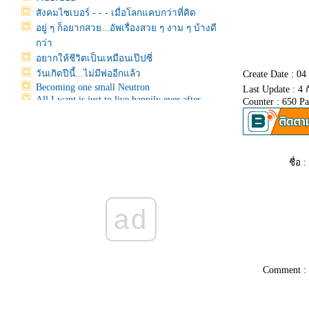
สังคมไซเบอร์ - - - เมื่อโลกแคบกว่าที่คิด
อยู่ ๆ ก็อยากสวย...อัพเรื่องสวย ๆ งาม ๆ บ้างดี
กว่า
อยากให้ชีวิตเป็นเหมือนเป๊ปซี่
วันเกิดปีนี้...ไม่มีพ่ออีกแล้ว
Create Date : 0
Becoming one small Neutron
Last Update : 4
All I want is just to live happily ever after
Counter : 650 P
Some kind of Miracle
ค่อยากอัพให้มันหายเน่า
ปกติ "ขี้บ่น" แต่วันนี้ขอ "ขี้อวด" หน่อยเหอะ กับ
น้องแมวน้ำ "Sirotan"
ชื่อ :
Whatever will be makes me wonder
อัพเดทเรื่องราว ก่อนขอไปพักสักระยะ
Goodbye October & Welcome my sweet
November
ad
- - My Happy Moments - -
~ Just my opinion ~
หนังรักในเดือนแห่งความรัก
อัพ...อั้พพพพพพ...อัพ
Comment :
ค ว า ม สุ ข
Meet ma new best friend ^__^
หมีถูกฆ่ากับหมาไม่ยอมกลับบ้าน