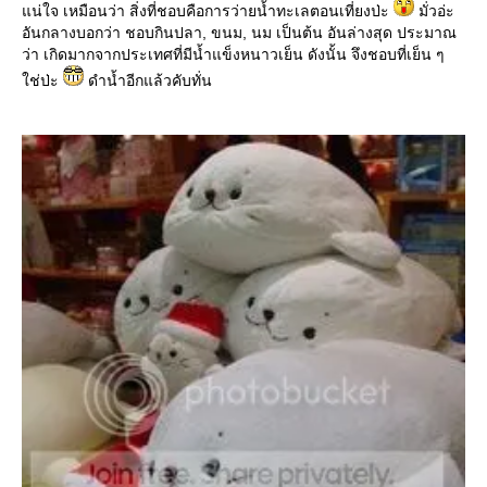
น่ใจ เหมือนว่า สิ่งที่ชอบคือการว่ายน้ำทะเลตอนเที่ยงป่ะ
มั่วอ่ะ
อันกลางบอกว่า ชอบกินปลา, ขนม, นม เป็นต้น อันล่างสุด ประมาณ
ว่า เกิดมากจากประเทศที่มีน้ำแข็งหนาวเย็น ดังนั้น จึงชอบที่เย็น ๆ
ช่ป่ะ
ดำน้ำอีกแล้วคับทั่น