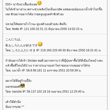
555+ น่ารักน่าเลี้ยงจังเล
ไม่ได้เข้ามาอ่าน เพราะช่วงหลังๆไม่เห็นแกอัพ แต่พอเจอน้องแมวน้ำเข้าไปกรี้ด
เลย ชักอยากอยากได้มากอดจูบลูบคลำซักตัวอ่ะ
ปล.ขอให้พอหายไวไวนะ ดูแลตัวเองด้วยล่ะ คิดถึง
ดย: Netto IP: 121.100.32.51 21 มิถุนายน 2550 14:02:15 น.
こんにちは。
私もしろたんが好きです
ดย: しろたんだいすき IP: 219.160.220.49 30 ธันวาคม 2550 18:31:41 น.
กำลังอยากได้เจ้า Sirotan พอดี อยากทราบว่าที่ญี่ปุ่นหาซื้อได้ที่เมืองไหนบ้างคะ
ล้วซื้อที่ไหนได้บ้างง ราคาประมาณเท่าไหร่ ชอบมากเลยอยากได้ๆๆ
ดย: แมวน้ำ IP: 58.8.99.181 11 มกราคม 2551 20:59:39 น.
อยากได้ที่อยู่ร้านนี้จัง
บอกหน่อยดิ
ดย: nanziie IP: 58.137.102.18 16 เมษายน 2551 12:25:40 น.
เค้าก็มีตัวนึง
นิ่มมากๆเลย ^^