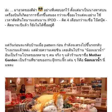
อ่ะ ... มาอวดของดีฝ่า
อย่างที่เคยบอกไว้ ตั้งแต่มาเป็นนางทาสบน
เครื่องบินก็เกิดอาการขี้งกขึ้นสมอง กว่าจะซื้ออะไรแต่ละอย่าง ใช้
เวลาตัดสินใจนานแสนนาน IPOD - - คิด 4 เดือนกว่าจะซื่อ โน๊ตบุ๊ค -
- คิดมาจะปีแล้ว ก็ยังไม่ได้ซื้ออยู่ดี
ต่วันก่อนจะกลับบ้านเมื่อ pattern ก่อน กำลังจะตรงไปขึ้นรถกลับ
รงแรมแล้วหล่ะ แต่ด้วยความเคยชิน เลยเดินไปร้าน "น้องแมวน้ำ"
อันเป็นร้านโปรดของหลาย ๆ คน จริง ๆ แล้วร้านเขาชื่อ
Mother
Garden
เป็นร้านที่ขายของกระจุ๊กกระจิ๊ก เด่น ๆ ก็คือ
น้องแมวน้ำ
นี่
หละ