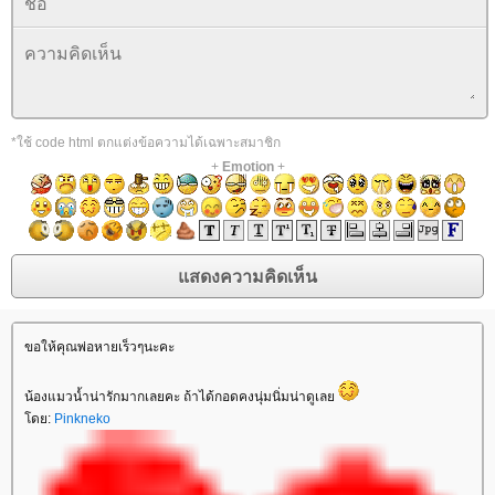
*ใช้ code html ตกแต่งข้อความได้เฉพาะสมาชิก
+
Emotion
+
ขอให้คุณพ่อหายเร็วๆนะคะ
น้องแมวน้ำน่ารักมากเลยคะ ถ้าได้กอดคงนุ่มนิ่มน่าดูเล
ดย:
Pinkneko