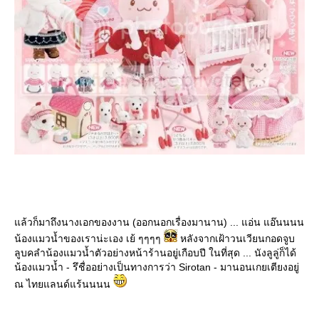
ล้วก็มาถึงนางเอกของงาน (ออกนอกเรื่องมานาน) ... แอ่น แอ๊นนนน
น้องแมวน้ำของเราน่ะเอง เย้ ๆๆๆๆ
หลังจากเฝ้าวนเวียนกอดจูบ
ลูบคลำน้องแมวน้ำตัวอย่างหน้าร้านอยู่เกือบปี ในที่สุด ... นังลูลู่ก็ได้
น้องแมวน้ำ - รึชื่ออย่างเป็นทางการว่า Sirotan - มานอนเกยเตียงอยู่
ณ ไทยแลนด์แร้นนนน