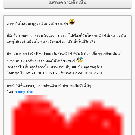
ฮ่าๆๆ ฝันไปเหอะนู๋ลูว่าเจ้แกจะมีความสุข
มีอีกตั้ง 8 ตอนกว่าจะจบ Season 3 จะว่าไปเรื่องนี้มันโหดกะ OTH อีกนะ แต่มัน
ค่ดูไม่เว่อร์เหมือนไง ดูแล้วยังพอเชื่อว่าเกิดขึ้นในชีวิตจริง
มีข่าวมาบอกว่านัง KFedจะมาโผล่ใน OTH ซีซั่น 5 ด้วย เอิ๊ก ๆๆ เกลียดมันไอ้
pimp มันจะเอาดีทางร้องเพลงให้ได้จิงเหรอเนี่
เอาเวลาไปเลี้ยงลูกดีกว่ามั้ย เพราะตอนนี้นู๋Brit เนี่ยหลุดสุดๆ จิงๆ
ดย: คุณโน IP: 58.136.61.191 25 สิงหาคม 2550 10:20:47 น.
มาทำให้ชั้นอยากดู อยากอ่านด้วยทำม้าย ขอยืมมั่งดิ่ อิๆ
ดย:
bunny_risu