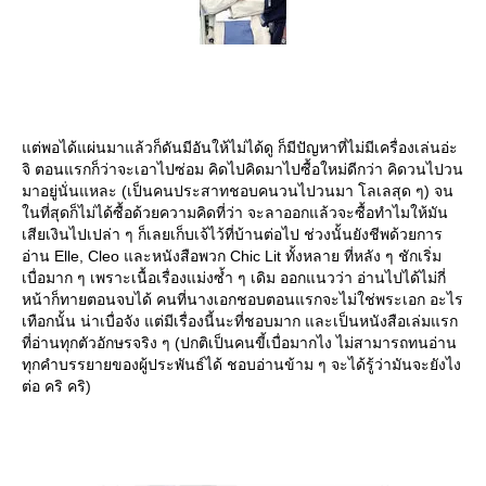
ต่พอได้แผ่นมาแล้วก็ดันมีอันให้ไม่ได้ดู ก็มีปัญหาที่ไม่มีเครื่องเล่นอ่ะ
จิ ตอนแรกก็ว่าจะเอาไปซ่อม คิดไปคิดมาไปซื้อใหม่ดีกว่า คิดวนไปวน
มาอยู่นั่นแหละ (เป็นคนประสาทชอบคนวนไปวนมา โลเลสุด ๆ) จน
นที่สุดก็ไม่ได้ซื้อด้วยความคิดที่ว่า จะลาออกแล้วจะซื้อทำไมให้มัน
เสียเงินไปเปล่า ๆ ก็เลยเก็บเจ้ไว้ที่บ้านต่อไป ช่วงนั้นยังชีพด้วยการ
อ่าน Elle, Cleo และหนังสือพวก Chic Lit ทั้งหลาย ที่หลัง ๆ ชักเริ่ม
เบื่อมาก ๆ เพราะเนื้อเรื่องแม่งซ้ำ ๆ เดิม ออกแนวว่า อ่านไปได้ไม่กี่
หน้าก็ทายตอนจบได้ คนที่นางเอกชอบตอนแรกจะไม่ใช่พระเอก อะไร
เทือกนั้น น่าเบื่อจัง แต่มีเรื่องนี้นะที่ชอบมาก และเป็นหนังสือเล่มแรก
ที่อ่านทุกตัวอักษรจริง ๆ (ปกติเป็นคนขี้เบื่อมากไง ไม่สามารถทนอ่าน
ทุกคำบรรยายของผู้ประพันธ์ได้ ชอบอ่านข้าม ๆ จะได้รู้ว่ามันจะยังไง
ต่อ คริ คริ)