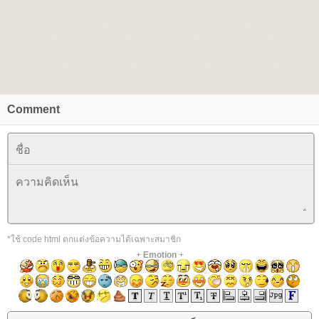
Comment
*ใช้ code html ตกแต่งข้อความได้เฉพาะสมาชิก
+
Emotion
+