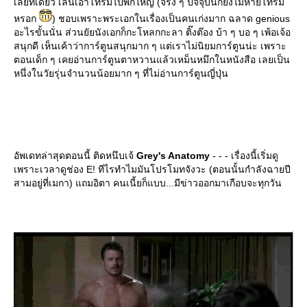
เลยทีเดียว เล่นเอาโทรมไปพักใหญ่ (จริง ๆ ปัจจุบันก็ยังไม่หายโทรม
หรอก
) ชอบเพราะพระเอกในเรื่องเป็นคนเก่งมาก ฉลาด genious
อะไรขั้นนั่น ส่วนยัยนังเอกก็กะโหลกกะลา ติ๊งต๊อง บ้า ๆ บอ ๆ เพ้อเจ้อ
สนุกดี เห็นเค้าว่าการ์ตูนสนุกมาก ๆ แต่เราไม่นิยมการ์ตูนน่ะ เพราะ
ตอนเด็ก ๆ เคยอ่านการ์ตูนตาหวานแล้วเหม็นหมึกในหนังสือ เลยเป็น
หนึ่งในวัยรุ่นจำนวนน้อยมาก ๆ ที่ไม่อ่านการ์ตูนญี่ปุ่น
อัพเดทล่าสุดตอนนี้ ติดหนึบเจ้
Grey's Anatomy
- - - เรื่องนี้เริ่มดู
เพราะเวลาดูช่อง E! ทีไรทำไมมันโปรโมทจังวะ (ตอนนั้นกำลังฉายปี
สามอยู่ที่เมกา) แถมอิตา คนเนี้ยก็แบบ...มีข่าวออกมาเกือบจะทุกวัน