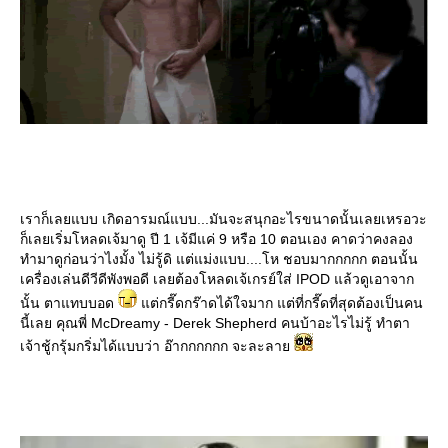
เราก็เลยแบบ เกิดอารมณ์แบบ...มันจะสนุกอะไรขนาดนั้นเลยเหรอวะ
ก็เลยเริ่มโหลดเจ้มาดู ปี 1 เจ้มีแค่ 9 หรือ 10 ตอนเอง คาดว่าคงลอง
ทำมาดูก่อนว่าไงมั้ง ไม่รู้ดิ แต่แม่งแบบ....โห ชอบมากกกกก ตอนนั้น
เครื่องเล่นดีวีดีพังพอดี เลยต้องโหลดเจ้เกรย์ใส่ IPOD แล้วดูเอาจาก
นั้น ตาแทบบอด
ต่กรี๊ดกร๊าดได้ใจมาก แต่ที่กรี๊ดที่สุดต้องเป็นคน
นี้เลย คุณพี่ McDreamy - Derek Shepherd คนบ้าอะไรไม่รู้ ทำตา
เจ้าชู้กรุ้มกริ่มได้แบบว่า อ๊ากกกกกก จะละลา