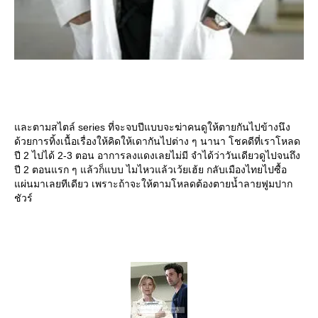
ละตามสไตล์ series ที่จะจบปีแบบจะฆ่าคนดูให้ตายกันไปข้างนึง
ด้วยการทิ้งเนื้อเรื่องให้คิดให้เดากันไปต่าง ๆ นานา โชคดีที่เราโหลด
ปี 2 ไปได้ 2-3 ตอน อาการลงแดงเลยไม่มี จำได้ว่าวันเดียวดูไปจนถึง
ปี 2 ตอนแรก ๆ แล้วก็แบบ ไมไหวแล้วเว้ยเฮ้ย กลับเมืองไทยไปซื้อ
ผ่นมาเลยทีเดียว เพราะถ้าจะให้ตามโหลดต้องตายน้ำลายฟูมปาก
ชัวร์