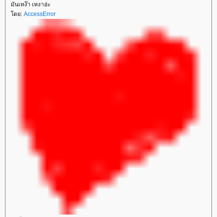
มันเหง๊า เหงาอ่ะ
ดย:
AccessError