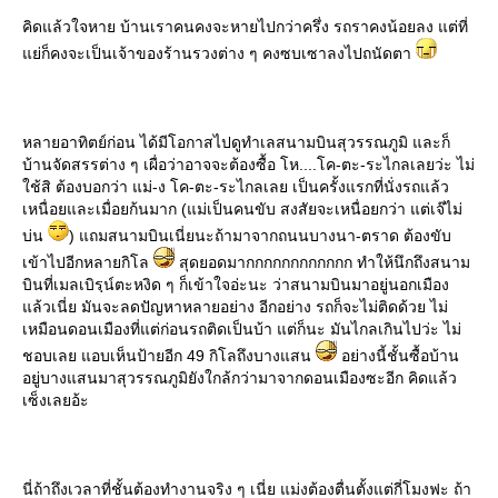
คิดแล้วใจหาย บ้านเราคนคงจะหายไปกว่าครึ่ง รถราคงน้อยลง แต่ที่
่ก็คงจะเป็นเจ้าของร้านรวงต่าง ๆ คงซบเซาลงไปถนัดตา
หลายอาทิตย์ก่อน ได้มีโอกาสไปดูทำเลสนามบินสุวรรณภูมิ และก็
บ้านจัดสรรต่าง ๆ เผื่อว่าอาจจะต้องซื้อ โห....โค-ตะ-ระไกลเลยว่ะ ไม่
ช้สิ ต้องบอกว่า แม่-ง โค-ตะ-ระไกลเลย เป็นครั้งแรกที่นั่งรถแล้ว
เหนื่อยและเมื่อยก้นมาก (แม่เป็นคนขับ สงสัยจะเหนื่อยกว่า แต่เจ๊ไม่
บ่น
) แถมสนามบินเนี่ยนะถ้ามาจากถนนบางนา-ตราด ต้องขับ
เข้าไปอีกหลายกิโล
สุดยอดมากกกกกกกกกกกก ทำให้นึกถึงสนาม
บินที่เมลเบิรฺน์ตะหงิด ๆ ก็เข้าใจอ่ะนะ ว่าสนามบินมาอยู่นอกเมือง
ล้วเนี่ย มันจะลดปัญหาหลายอย่าง อีกอย่าง รถก็จะไม่ติดด้วย ไม่
เหมือนดอนเมืองที่แต่ก่อนรถติดเป็นบ้า แต่ก็นะ มันไกลเกินไปว่ะ ไม่
ชอบเลย แอบเห็นป้ายอีก 49 กิโลถึงบางแสน
อย่างนี้ชั้นซื้อบ้าน
อยู่บางแสนมาสุวรรณภูมิยังใกล้กว่ามาจากดอนเมืองซะอีก คิดแล้ว
เซ็งเลยอ้ะ
นี่ถ้าถึงเวลาที่ชั้นต้องทำงานจริง ๆ เนี่ย แม่งต้องตื่นตั้งแต่กี่โมงฟะ ถ้า