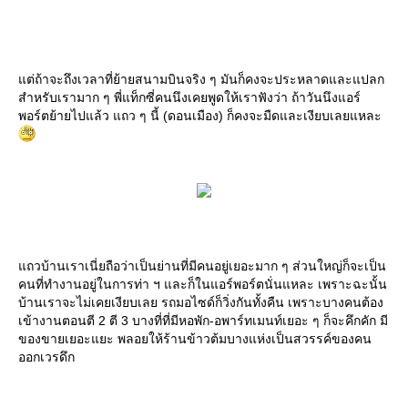
ต่ถ้าจะถึงเวลาที่ย้ายสนามบินจริง ๆ มันก็คงจะประหลาดและแปลก
สำหรับเรามาก ๆ พี่แท็กซี่คนนึงเคยพูดให้เราฟังว่า ถ้าวันนึงแอร์
พอร์ตย้ายไปแล้ว แถว ๆ นี้ (ดอนเมือง) ก็คงจะมืดและเงียบเลยแหละ
ถวบ้านเราเนี่ยถือว่าเป็นย่านที่มีคนอยู่เยอะมาก ๆ ส่วนใหญ่ก็จะเป็น
คนที่ทำงานอยู่ในการท่า ฯ และก็ในแอร์พอร์ตนั่นแหละ เพราะฉะนั้น
บ้านเราจะไม่เคยเงียบเลย รถมอไซด์ก็วิ่งกันทั้งคืน เพราะบางคนต้อง
เข้างานตอนตี 2 ตี 3 บางที่ที่มีหอพัก-อพาร์ทเมนท์เยอะ ๆ ก็จะคึกคัก มี
ของขายเยอะแยะ พลอยให้ร้านข้าวต้มบางแห่งเป็นสวรรค์ของคน
ออกเวรดึก