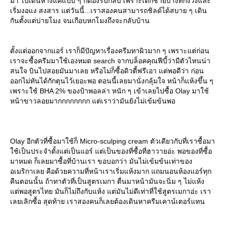
มา ไปเดินห้างแค่แป๊บ ๆ ก็ต้องรีบกลับ เพราะเด็กชายบางทีก็ง่วงและ
เริ่มงอแง สงสาร แต่วันนี้...เราสองคนสามารถชิลด์ได้สบาย ๆ เดิน
กันตั้งแต่บ่ายโมง จนเกือบหกโมงถึงจะกลับบ้าน
ตั้งแต่ออกจากแอร์ เราก็มีปัญหาเรื่องครีมทาผิวมาก ๆ เพราะแต่ก่อน
เราจะซื้อครีมมาใช้เองหมด search จากบล็อคคุณฟีบี้ว่ามีตัวไหนน่า
สนใจ บินไปสอยมันมาเลย หรือไม่ก็ซื้อดิวตี้ฟรีเอา แต่พอดีว่า ก่อน
ออกไม่ทันได้กักตุนไว้เยอะพอ ตอนนี้เลยมานั่งกลุ้มใจ หน้าก็แห้งขึ้น ๆ
เพราะใช้ BHA 2% ของป้าพอลล่า หนัก ๆ เข้าเลยไปซื้อ Olay มาใช้
หน้าขาวลอยมากกกกกกกก แต่เราว่ามันยังไม่เข้มข้นพอ
Olay อีกตัวที่ซื้อมาใช้ก็ Micro-sculping cream ตัวเดียวกับที่เราซื้อมา
ช้เป็นประจำตั้งแต่เป็นแอร์ แต่เป็นของที่ซื้อที่ฮาวายอ่ะ พอของที่ซื้อ
มาหมด ก็เลยมาซื้อที่บ้านเรา ขอบอกว่า มันไม่เข้มข้นเท่าของ
อเมริกาเลย คือด้วยความที่หน้าเราเริ่มแห้งมาก แถมนอนห้องแอร์ทุก
คืนตอนนั้น ถ้าทาตัวที่เป็นสูตรเมกา ตื่นมาหน้ามันจะนิ่ม ๆ ไม่แห้ง
ต่พอสูตรไทย มันก็ไม่ถึงกับแห้ง แต่มันไม่ดีเท่าที่ใช้สูตรเมกาอ่ะ เรา
เลยเลิกซื้อ สุดท้าย เราสองคนก็เลยต้องเดินหาครีมเคาน์เตอร์แทน