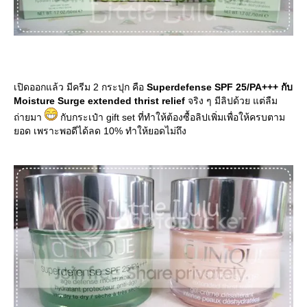
เปิดออกแล้ว มีครีม 2 กระปุก คือ
Superdefense SPF 25/PA+++ กับ
Moisture Surge extended thrist relief
จริง ๆ มีลิปด้วย แต่ลืม
ถ่ายมา
กับกระเป๋า gift set ที่ทำให้ต้องซื้อลิปเพิ่มเพื่อให้ครบตาม
อด เพราะพอดีได้ลด 10% ทำให้ยอดไม่ถึง