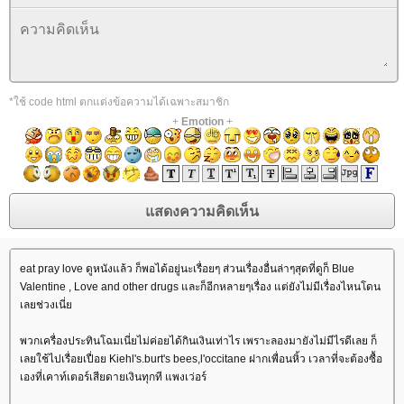
*ใช้ code html ตกแต่งข้อความได้เฉพาะสมาชิก
+
Emotion
+
eat pray love ดูหนังแล้ว ก็พอได้อยู่นะเรื่อยๆ ส่วนเรื่องอื่นล่าๆสุดที่ดูก็ Blue
Valentine , Love and other drugs และก็อีกหลายๆเรื่อง แต่ยังไม่มีเรื่องไหนโดน
เลยช่วงเนี่
พวกเครื่องประทินโฉมเนี่ยไม่ค่อยได้กินเงินเท่าไร เพราะลองมายังไม่มีไรดีเลย ก็
เลยใช้ไปเรื่อยเปื่อย Kiehl's.burt's bees,l'occitane ฝากเพื่อนหิ้ว เวลาที่จะต้องซื้อ
เองที่เคาท์เตอร์เสียดายเงินทุกที แพงเว่อร์