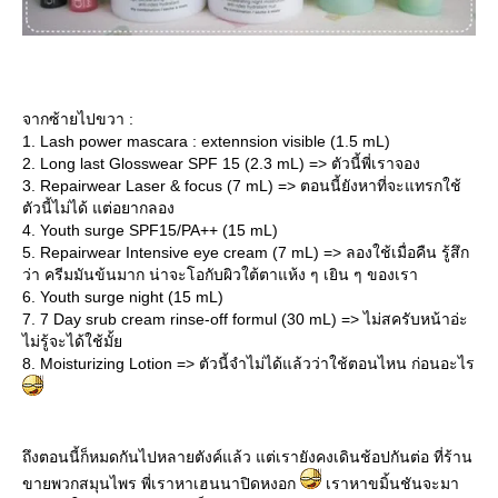
จากซ้ายไปขวา :
1. Lash power mascara : extennsion visible (1.5 mL)
2. Long last Glosswear SPF 15 (2.3 mL) => ตัวนี้พี่เราจอง
3. Repairwear Laser & focus (7 mL) => ตอนนี้ยังหาที่จะแทรกใช้
ตัวนี้ไม่ได้ แต่อยากลอง
4. Youth surge SPF15/PA++ (15 mL)
5. Repairwear Intensive eye cream (7 mL) => ลองใช้เมื่อคืน รู้สึก
ว่า ครีมมันข้นมาก น่าจะโอกับผิวใต้ตาแห้ง ๆ เยิน ๆ ของเรา
6. Youth surge night (15 mL)
7. 7 Day srub cream rinse-off formul (30 mL) => ไม่สครับหน้าอ่ะ
ไม่รู้จะได้ใช้มั้
8. Moisturizing Lotion => ตัวนี้จำไม่ได้แล้วว่าใช้ตอนไหน ก่อนอะไร
ถึงตอนนี้ก็หมดกันไปหลายตังค์แล้ว แต่เรายังคงเดินช้อปกันต่อ ที่ร้าน
ขายพวกสมุนไพร พี่เราหาเฮนนาปิดหงอก
เราหาขมิ้นชันจะมา