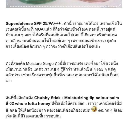
Superdefense SPF 25/PA+++
: ตัวนี้ เราอยากได้เอง เพราะเช็คใน
เวบคุณฟีบี้และก็ MUA แล้ว ก็ถือว่าค่อนข้างโอเค ตอนนี้เราอยู่แต่
บ้านเฉย ๆ อยากได้ครีมที่ผสมกันแดดไปเลย ขี้เกียจทาครีมกันแดด
ตามอีกรอบเหมือนตอนใช้โอเลย์เฉย ๆ เพราะตอนเช้าเราจะยุ่งกับ
การเลี้ยงน้องเด็กมาก ๆ กว่าจะว่างก็เกือบสิบเอ็ดโมงแน่ะ
ตัวที่สองคือ Moisture Surge ตัวนี้พี่เราชอบจัง เคยซื้อมาใช้ขวดนึง
เมื่อนานมาแล้ว แต่ตัวเราเฉย ๆ รู้สึกว่า ทาแล้วเย็น ๆ เฉย ๆ แต่ดู
ล้วน่าจะช่วยเรื่องความชุ่มชื้นที่เราสองคนตามหาได้ไม่น้อย ก็เล
เอา
อันที่ซื้ออีกอันคือ
Chubby Stick : Moisturizing lip colour balm
สี 02 whole lotta honey
ที่ซื้อเพื่อให้ครบยอด : เราว่าเคาน์เตอร์นี้มี
สี คสอ ให้เลือกน้อยมาก พอเจออันที่ชอบก็ของหมด
งงมาก ๆ ก็เล
เห็นอันนี้สีโอเคแบบที่เราชอบกัน