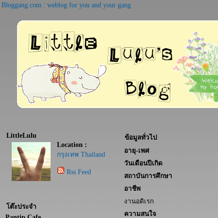
Bloggang.com : weblog for you and your gang
LittleLulu
ข้อมูลทั่วไป
Location :
อายุ-เพศ
กรุงเทพ Thailand
วันเดือนปีเกิด
Rss Feed
สถาบันการศึกษา
อาชีพ
งานอดิเรก
โต๊ะประจำ
ความสนใจ
Pantip Cafe