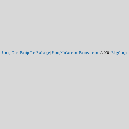
Pantip-Cafe
|
Pantip-TechExchange
|
PantipMarket.com
|
Pantown.com
| © 2004
BlogGang.c