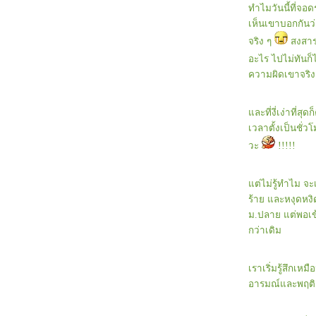
ทำไมวันนี้ที่จอ
feliz cumpleaños mi hermano
เห็นเขาบอกกันว่า
ชั้นจะไม่มีวันกด shift+delete อีกเป็นอันขาด !!!
จริง ๆ
สงสารก
อร์พอร์ตของชั้น
อยากเทรน...เทร้น...เทรน
อะไร ไปไม่ทันก็ไ
หาย+สอบสเปนเสร็จแล้วจ้า
ความผิดเขาจริง
ไ ม่ ฉะ บ า
วันนี้ลัลล้า....
ละที่งี่เง่าที่ส
ขี้เกียจอีกแระ เฮ้อ...อ
เวลาตั้งเป็นชั่ว
อ๊ยยย...อะไรจะแม่นปานนี้คะเนี่
วะ
!!!!!
ละมันก็เกิดขึ้นแล้ว
Whatever will be will be
To my best friend
ต่ไม่รู้ทำไม จะ
26-Aug-2005
ร้าย และหงุดหงิด
25-Aug-2005
ม.ปลาย แต่พอเข้า
23-Aug-2005
MY 1st Day here
กว่าเดิม
เราเริ่มรู้สึกเ
อารมณ์และพฤติ