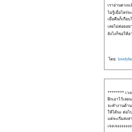
เราอ่านดวงแล้ว
ไม่รู้เมื่อไหร่
เมื่อคืนก็เกื
เลยไม่ค่อยอย
ังไงก็ขอให้อ
ดย:
lovelyb
******** เวง
ฝึกเอาไว้เลยนะ
จะทำงานด้าน
ห้ได้นะ ต่อไ
ต่จะเริ่มสงสา
เจงเจงงงงงง