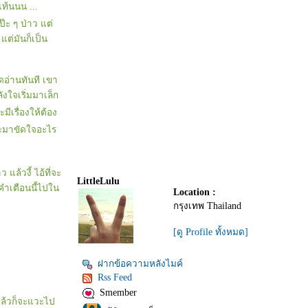
แท้นนน ...
ป๊ะ ๆ ป่าว แต่
แต่มันก็เป็น
ดอ่านทันที เขา
ังใจเริ่มมาเล็ก
มีเรื่องให้ต้อง
 จะมาขัดใจอะไร
 แล้วงี้ ไอ้ที่จะ
LittleLulu
จคำเตือนนี้ไปใน
Location :
กรุงเทพ Thailand
[ดู Profile ทั้งหมด]
ฝากข้อความหลังไมค์
Rss Feed
Smember
แล้วก็จะแวะไป