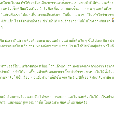
ดรถในวัดไม่พอ ทำให้เราต้องเสียเวลาวนหาตั้งนาน เราอยากไปให้ทันก่อนเที่ยง 
 แค่ไปเซ็นต์ชื่อแป๊บเดียว ถ้าไปติดเที่ยง เราต้องเซ็งมาก ๆ แน่ ๆ และในที่สุด 
็แต่เหยื่อเรา ไม่เคยเห็นเขาจะเสียงดังเท่าวันนี้มาก่อน เขาก็ไม่เข้าใจว่าเรา
ม่เห็นเป็นไร เดี๋ยวบ่ายก็ค่อยเข้าไปก็ได้ และอีกอย่าง มันก็ไม่ใช่ความผิดเขา
 ๆ
ุดก็คือ พอเรากินข้าวเที่ยงด้วยตะบวยบนหน้า จนบ่ายก็เดินวีน ๆ ขึ้นไปคนเดียว ป
โมงกว่าจะเสร็จ แล้วเราจะหงุดหงิดหาพระแสงอะไร ยังไงก็ไม่ทันอยู่แล้ว ทำไมถึงได
เพราะฮอร์โมน หรือวัยทอง หรืออะไรก็แล้วแต่ เราเพิ่งมาสังเกตตัวเองว่า เร
ง่ายมั่ก ๆ จำได้ว่า ครั้งสุดท้ายที่เคยอยากเขวี้ยงปาข้าวของเพราะไม่ได้ดั่งใจเน
มหาลัยก็ดีขึ้นเรื่อย ๆ จนยิ่งทำงานก็ดีขึ้น จนเมื่อ 1-2 ปีนี้เอง ที่มันกลับมาอ
หมือนเด็กโดนตามใจจนเคยตัว ไม่ชอบการรอคอย และไม่ชอบที่จะไม่ได้อะไรอย่างท
กรรมแสดงออกรุนแรงมากขึ้น โดยเฉพาะกับคนในครอบครัว