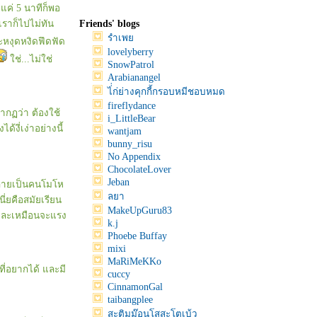
แค่ 5 นาทีก็พอ
เราก็ไปไม่ทัน
Friends' blogs
รำเพ
จะหงุดหงิดฟึดฟัด
lovelyberry
ช่...ไม่ใช่
SnowPatrol
Arabianangel
ไ่่ก่ย่างคุกกี้กรอบหมีชอบหมด
fireflydance
รากฏว่า ต้องใช้
i_LittleBear
้งี่เง่าอย่างนี้
wantjam
bunny_risu
No Appendix
ChocolateLover
Jeban
ากลายเป็นคนโมโห
ลยา
ี่ยคือสมัยเรียน
MakeUpGuru83
ีก และเหมือนจะแรง
k.j
Phoebe Buffay
mixi
MaRiMeKKo
ี่อยากได้ และมี
cuccy
CinnamonGal
taibangplee
สะติมม๊อนโสสะโตเบ้ว