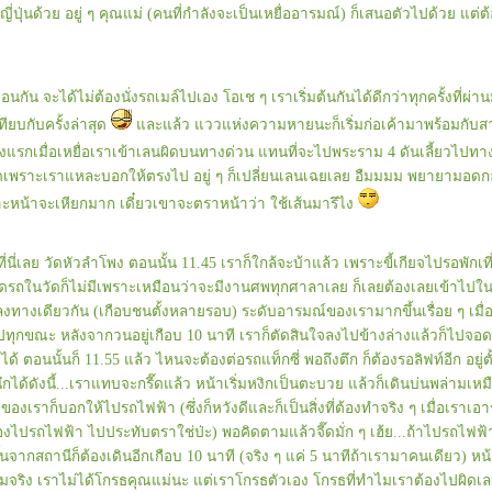
่ปุ่นด้วย อยู่ ๆ คุณแม่ (คนที่กำลังจะเป็นเหยื่ออารมณ์) ก็เสนอตัวไปด้วย แต่
มือนกัน จะได้ไม่ต้องนั่งรถเมล์ไปเอง โอเช ๆ เราเริ่มต้นกันได้ดีกว่าทุกครั้งที่ผ
ทียบกับครั้งล่าสุด
ละแล้ว แววแห่งความหายนะก็เริ่มก่อเค้ามาพร้อมกับ
รั้งแรกเมื่อเหยื่อเราเข้าเลนผิดบนทางด่วน แทนที่จะไปพระราม 4 ดันเลี้ยวไป
พราะเราแหละบอกให้ตรงไป อยู่ ๆ ก็เปลี่ยนเลนเฉยเลย อืมมมม พยายามอดกลั้
าะหน้าจะเหียกมาก เดี๋ยวเขาจะตราหน้าว่า ใช้เส้นมารึไง
ี่เลย วัดหัวลำโพง ตอนนั้น 11.45 เราก็ใกล้จะบ้าแล้ว เพราะขี้เกียจไปรอพักเที
รถในวัดก็ไม่มีเพราะเหมือนว่าจะมีงานศพทุกศาลาเลย ก็เลยต้องเลยเข้าไปในท
นกะลงทางเดียวกัน (เกือบชนตั้งหลายรอบ) ระดับอารมณ์ของเรามากขึ้นเรื่อย ๆ เมื่
ปทุกขณะ หลังจากวนอยู่เกือบ 10 นาที เราก็ตัดสินใจลงไปข้างล่างแล้วก็ไปจอดท
้ ตอนนั้นก็ 11.55 แล้ว ไหนจะต้องต่อรถแท็กซี่ พอถึงตึก ก็ต้องรอลิฟท์อีก อยู่ตั้
นึกได้ดังนี้...เราแทบจะกรี๊ดแล้ว หน้าเริ่มหงิกเป็นตะบวย แล้วก็เดินบ่นพล่ามเ
ของเราก็บอกให้ไปรถไฟฟ้า (ซึ่งก็หวังดีและก็เป็นสิ่งที่ต้องทำจริง ๆ เมื่อเราเ
องไปรถไฟฟ้า ไปประทับตราใช่ป่ะ) พอคิดตามแล้วจี๊ดมั่ก ๆ เฮ้ย...ถ้าไปรถไฟฟ้าเ
้นจากสถานีก็ต้องเดินอีกเกือบ 10 นาที (จริง ๆ แค่ 5 นาทีถ้าเรามาคนเดียว) หน
มจริง เราไม่ได้โกรธคุณแม่นะ แต่เราโกรธตัวเอง โกรธที่ทำไมเราต้องไปผิดเล