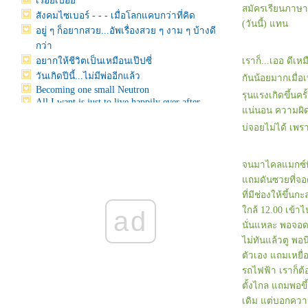
เรื่อยเปื่อ
สมัครเรียนภาษาญี
สังคมไซเบอร์ - - - เมื่อโลกแคบกว่าที่คิด
(วันนี้) แทน
อยู่ ๆ ก็อยากสวย...อัพเรื่องสวย ๆ งาม ๆ บ้างดี
กว่า
อยากให้ชีวิตเป็นเหมือนเป๊ปซี่
เราก็...เออ ดีเห
วันเกิดปีนี้...ไม่มีพ่ออีกแล้ว
กันน้อยมากเมื่อเ
Becoming one small Neutron
รุนแรงเกิดขึ้นค
All I want is just to live happily ever after
น่นอน ความผิดเ
Some kind of Miracle
บ่จอยไม่ได้ เพร
ค่อยากอัพให้มันหายเน่า
ปกติ "ขี้บ่น" แต่วันนี้ขอ "ขี้อวด" หน่อยเหอะ กับ
น้องแมวน้ำ "Sirotan"
จนมาไคลแมกซ์ที่น
Whatever will be makes me wonder
ถมดันซวยที่จอด
อัพเดทเรื่องราว ก่อนขอไปพักสักระยะ
ที่มีช่องให้ขึ้
Goodbye October & Welcome my sweet
กล้ 12.00 เข้าไ
November
ad
- - My Happy Moments - -
นั่นแหละ พอจอดได
~ Just my opinion ~
ไม่ทันแล้วตู พอ
หนังรักในเดือนแห่งความรัก
ตัวเอง แถมเหยื่อ
อัพ...อั้พพพพพพ...อัพ
รถไฟฟ้า เราก็ต้
ค ว า ม สุ ข
ตั้งไกล แถมพอขึ
Meet ma new best friend ^__^
เดิม แต่บอกควา
หมีถูกฆ่ากับหมาไม่ยอมกลับบ้าน