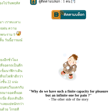
ผู้ติดตามบล็อก : 1 คน [
?
]
ต้องไปวันพฤหัส
่านมา เราทะเลาะ
สายฝน ความ
ทางพระราม 9
น วันนี้อารมณ์
่ยงอีกชั่วโมง
ี่จอดรถเป็นตึก
อเข็มนาฬิกาเดิน
ี่รถไฟฟ้าดีกว่า
งชั้น 22 แน่ะ
หมือนคนวีนแตกกับ
"Why do we have such a finite capacity for pleasure
อารถมาจอดที่จอด
but an infinite one for pain ?"
นี่ย ต้องเดินอีก
- The other side of the story
้าเลยแย่หนักกว่า
นด้วย โกรธที