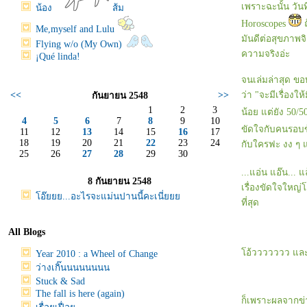
เพราะฉะนั้น วันท
น้อง
ส้ม
Horoscopes
ถ
Me,myself and Lulu
มันดีต่อสุขภาพจิ
Flying w/o (My Own)
ความจริงอ่ะ
¡Qué linda!
จนเล่มล่าสุด ขอ
<<
>>
ว่า "จะมีเรื่องใ
กันยายน 2548
1
2
3
น้อย แต่ยัง 50/
4
5
6
7
8
9
10
ขัดใจกับคนรอบข
11
12
13
14
15
16
17
18
19
20
21
22
23
24
กับใครฟะ งง ๆ แก
25
26
27
28
29
30
...แอ่น แอ๊น...
8 กันยายน 2548
เรื่องขัดใจใหญ่
อ๊ยยย...อะไรจะแม่นปานนี้คะเนี่
ที่สุด
All Blogs
อ้ววววววว และมั
Year 2010 : a Wheel of Change
ว่างเกิ๊นนนนนนนน
Stuck & Sad
The fall is here (again)
ก็เพราะผลจากข่