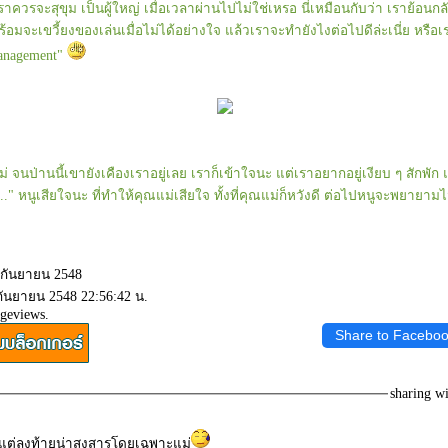
าควรจะสุขุม เป็นผู้ใหญ่ เมื่อเวลาผ่านไปไม่ใช่เหรอ นี่เหมือนกับว่า เราย้อนกล
ร้อมจะเขวี้ยงของเล่นเมื่อไม่ได้อย่างใจ แล้วเราจะทำยังไงต่อไปดีล่ะเนี่ย หรือ
anagement"
่ จนป่านนี้เขายังเคืองเราอยู่เลย เราก็เข้าใจนะ แต่เราอยากอยู่เงียบ ๆ สักพัก
" หนูเสียใจนะ ที่ทำให้คุณแม่เสียใจ ทั้งที่คุณแม่ก็หวังดี ต่อไปหนูจะพยายามไม
8 กันยายน 2548
 กันยายน 2548 22:56:42 น.
ageviews.
Share to Facebo
sharing w
ะ แต่ลงท้ายน่าสงสารโดยเฉพาะแม่