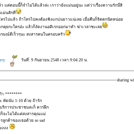
 แต่ตอนนี้ก็จำไม่ได้แล้วล่ะ เราว่ายังแม่นอยู่นะ แต่ว่าเรื่องความรักนี่สิ
จะแม่นสักที
อบโทรไปแล้ว ถ้าโทรไปคงต้องฟังแกบ่นยาวแน่เลย เมื่อคืนก็จิตตกนิดหน่อ
ากคุยกะใครอ่ะ แล้วก็งัดงานอดิเรกออกมาทำ ฆ่าเวลาซะเล
ารมณ์ดีเร็วๆนะ สงสารคนในครอบครัว
erry
วันที่: 9 กันยายน 2548 เวลา:9:04:20 น.
sharing w
กำ ********
 หัดนับ 1-10 ด้วย ถ้ารัก
บริการประชาชนละก็ ควรฝึก
ปก็จะไม่ได้แค่สงสารคุณแม่
รลูกค้าของเธอด้วย so sad
งงงงง