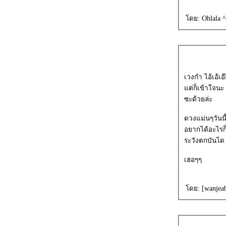
ดย: Ohlala ^O
เวงกำ ไอ้เอ้เอ๊
ต่ก็เข้าใจนะ 
ซะด้วยล่ะ
ดวงแม่นๆวันนี
อยากได้อะไรก
ระวังตกบันได
เฮอๆๆ
ดย: [wanjeab]