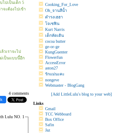
ับไปเป็นเด็ก 5
Cooking_For_Love
เราจะต้องไปเข้า
Oh_จานสีน้ำ
ดำรงเฮฮา
จเซฟิน
Kurt Narris
เด็กหัดเดิน
cocoa butter
ge-or-ge
 แล้วเราจะไป
KungGuenter
Flowerfun
่เป็นแบบนี้อีก
AccessError
aston27
รักแม่นะคะ
nongeve
Webmaster - BlogGang
4 comments
[Add LittleLulu's blog to your web]
ok
Links
Gmail
TCC Webboard
ith Lulu NO. 1
Box Office
Safin
Jaz