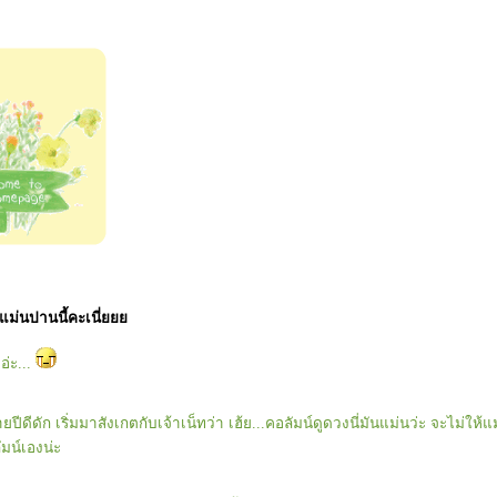
ะแม่นปานนี้คะเนี่
อ่ะ...
ีดีดัก เริ่มมาสังเกตกับเจ้าเน็ทว่า เฮ้ย...คอลัมน์ดูดวงนี่มันแม่นว่ะ จะไม่ให้
มน์เองน่ะ