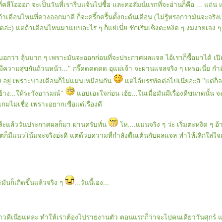
ี่คลีโอออก จะเป็นวันที่เรารีบแจ้นไปซื้อ และคอลัมน์แรกที่จะอ่านก็คือ ... แถ่น 
้าเดือนไหนที่ดวงออกมาดี ก็จะครึ้กครื้นตั้งกะต้นเดือน (ไม่รู้หรอกว่ามันจะจริงเ
ตอ่ะ) แต่ถ้าเดือนไหนมาแบบอะไร ๆ ก็แย่เนี่ย ชักเริ่มเซ็งตะหงิด ๆ งมงายเจง ๆ 
บอกว่า ลุ้นมาก ๆ เพราะมันจะออกก่อนที่จะประกาศผลแจล ไอ้เราก็ซื้อมาได้ เปิ
ห้มีความสุขกันถ้วนหน้า..." กรี๊ดดดดดด อุแม่เจ้า จะผ่านแจลจริง ๆ เหรอเนี่ย กำล
50 อยู่ เพราะบางเดือนก็ไม่แม่นเหมือนกัน
ต่ไอ้บรรทัดต่อไปเนี่ยอ่ะสิ "แต่ก็จะ
้าง...ให้ระวังอารมณ์"
อบเอะใจก่อน เฮ้ย...ในเมื่อมันมีเรื่องดีขนาดนั้น
มไม่เชื่อ เพราะอยากเชื่อแต่เรื่องดี
 แล้ะแล้ววันประกาศผลก็มา ผ่านครับทั่น
ห....แม่นจริง ๆ ว่ะ เริ่มตะหงิด ๆ อ้าว
โตก็มีแนวโน้มจะจริงอ่ะดิ แต่ด้วยความที่กำลังตื่นเต้นกับผลแจล ทำให้เลิกใส่ใ
นก็เกิดขึ้นแล้วจริง ๆ
...วันนี้เอง...
าวดีเนี่ยแหละ ทำให้เราต้องไปรายงานตัว ตอนแรกก็ว่าจะไปคนเดียววันศุกร์ 