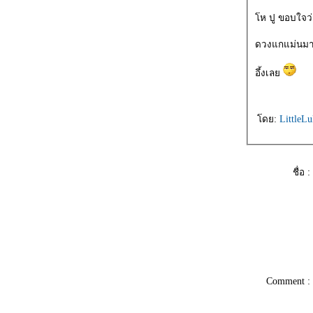
ห ปู ขอบใจว
ดวงแกแม่นม
อึ้งเล
ดย:
LittleL
ชื่อ :
Comment :