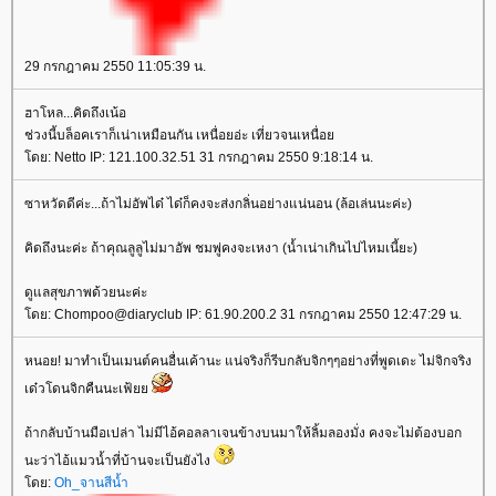
29 กรกฎาคม 2550 11:05:39 น.
ฮาโหล...คิดถึงเน้อ
ช่วงนี้บล็อคเราก็เน่าเหมือนกัน เหนื่อยอ่ะ เที่ยวจนเหนื่อ
ดย: Netto IP: 121.100.32.51 31 กรกฎาคม 2550 9:18:14 น.
ซาหวัดดีค่ะ...ถ้าไม่อัพได๋ ได๋ก็คงจะส่งกลิ่นอย่างแน่นอน (ล้อเล่นนะค่ะ)
คิดถึงนะค่ะ ถ้าคุณลูลูไม่มาอัพ ชมพู่คงจะเหงา (น้ำเน่าเกินไปไหมเนี้ยะ)
ดูแลสุขภาพด้วยนะค่ะ
ดย: Chompoo@diaryclub IP: 61.90.200.2 31 กรกฎาคม 2550 12:47:29 น.
หนอย! มาทำเป็นเมนต์คนอื่นเค้านะ แน่จริงก็รีบกลับจิกๆๆอย่างที่พูดเดะ ไม่จิกจริง
เด๋วโดนจิกคืนนะเฟ้
ถ้ากลับบ้านมือเปล่า ไม่มีไอ้คอลลาเจนข้างบนมาให้ลิ้มลองมั่ง คงจะไม่ต้องบอก
นะว่าไอ้แมวน้ำที่บ้านจะเป็นยังไง
ดย:
Oh_จานสีน้ำ