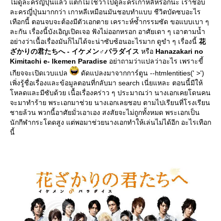
ไม่ดูละครญีปุ่นแล้ว แต่ก็ไม่ใช่ว่าไปดูละครเกาหลีหรอกนะ เราชอบ
ละครญี่ปุ่นมากกว่า เกาหลีเหมือนมันชอบทำแบบ ชีวิตบัดซบอะไร
เทือกนี้ ตอนจบจะต้องมีตัวเอกตาย เคราะห์ซ้ำกรรมซัด ขอแบบเบา ๆ
ละกัน เรื่องนี้บังเอิญเปิดเจอ ฟังไม่ออกหรอก อาศัยเดา ๆ เอาตามน้ำ
อย่างว่าเนื้อเรื่องมันก็ไม่ได้จะน่าซับซ้อนอะไรมาก ดูขำ ๆ เรื่องนี้
花
ざかりの君たちへ - イケメン♂パラダイス
หรือ
Hanazakari no
Kimitachi e- Ikemen Paradise
อย่าถามว่าแปลว่าอะไร เพราะขี้
เกียจจะเปิดเวบแปล
ดัดแปลงมาจากการ์ตูน --htmlentities(' >')
เพิ่งรู้ชื่อเรื่องและข้อมูลตอนที่กลับมา search เนี่ยแหละ ตอนนี้มีให้
หลดและมีซับด้วย เนื้อเรื่องคร่าว ๆ ประมาณว่า นางเอกเคยโดนคน
จะมาทำร้าย พระเอกมาช่วย นางเอกเลยชอบ ตามไปเรียนที่โรงเรียน
ชายล้วน พวกนี้อาศัยมั่วเอาเอง สงสัยจะไม่ถูกทั้งหมด พระเอกเป็น
นักกีฬากระโดดสูง แต่พอมาช่วยนางเอกทำให้เล่นไม่ได้อีก อะไรเทือก
นี้