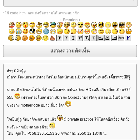
*ใช้ code html ตกแต่งข้อความได้เฉพาะสมาชิก
+
Emotion
+
ฮ่าๆ ดีจ้านู๋ลู
เมื่อวันจันฝนกระหน่ำเลยโทรไปเลื่อนนัดหมอเป็นวันศุกร์นี้แทนจ๊ะ เดี๋ยวพรุ่งนี้ก็รู้
sims เพิ่งเลิกเล่นไปไม่กี่เดือนนี้เองเพราะมันเปลือง HD เหลือเกิน เบียดเบียนซี่รี่ย์
555
เพราะต้องโหลดพวก Skin กะ Object งามๆ เริ่ดๆ มาเล่นไม่งั้นเบื่อ รว
ซะอย่าง motherlode อย่างเดี่ยว ฮิๆๆ
จเย็นนู๋ลู กันยาก็จะกลับมาแล้ว
มี private practice ให้โหลดอีกเรื่อง คิดถึง
นะจ๊ะ ฝากเยี่ยมคุณพ่อด้ว
ดย: คุณโน IP: 58.136.51.53 26 กรกฎาคม 2550 12:18:48 น.