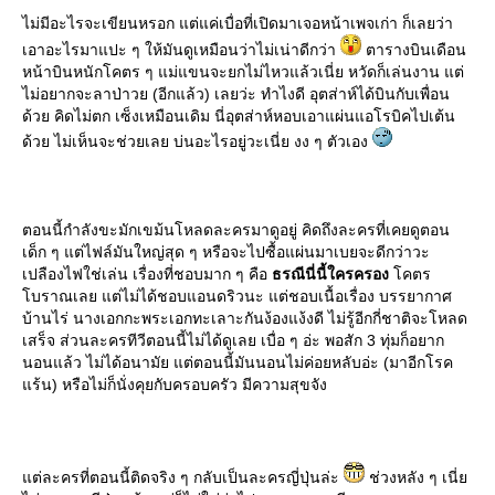
ไม่มีอะไรจะเขียนหรอก แต่แค่เบื่อที่เปิดมาเจอหน้าเพจเก่า ก็เลยว่า
เอาอะไรมาแปะ ๆ ให้มันดูเหมือนว่าไม่เน่าดีกว่า
ตารางบินเดือน
หน้าบินหนักโคตร ๆ แม่แขนจะยกไม่ไหวแล้วเนี่ย หวัดก็เล่นงาน แต่
ไม่อยากจะลาป่าวย (อีกแล้ว) เลยว่ะ ทำไงดี อุตส่าห์ได้บินกับเพื่อน
ด้วย คิดไม่ตก เซ็งเหมือนเดิม นี่อุตส่าห์หอบเอาแผ่นแอโรบิคไปเต้น
ด้วย ไม่เห็นจะช่วยเลย บ่นอะไรอยู่วะเนี่ย งง ๆ ตัวเอง
ตอนนี้กำลังขะมักเขม้นโหลดละครมาดูอยู่ คิดถึงละครที่เคยดูตอน
เด็ก ๆ แต่ไฟล์มันใหญ่สุด ๆ หรือจะไปซื้อแผ่นมาเบยจะดีกว่าวะ
เปลืองไฟใช่เล่น เรื่องที่ชอบมาก ๆ คือ
ธรณีนี่นี้ใครครอง
คตร
บราณเลย แต่ไม่ได้ชอบแอนดริวนะ แต่ชอบเนื้อเรื่อง บรรยากาศ
บ้านไร่ นางเอกกะพระเอกทะเลาะกันง้องแง้งดี ไม่รู้อีกกี่ชาติจะโหลด
เสร็จ ส่วนละครทีวีตอนนี้ไม่ได้ดูเลย เบื่อ ๆ อ่ะ พอสัก 3 ทุ่มก็อยาก
นอนแล้ว ไม่ได้อนามัย แต่ตอนนี้มันนอนไม่ค่อยหลับอ่ะ (มาอีกโรค
ร้น) หรือไม่ก็นั่งคุยกับครอบครัว มีความสุขจัง
ต่ละครที่ตอนนี้ติดจริง ๆ กลับเป็นละครญี่ปุ่นล่ะ
ช่วงหลัง ๆ เนี่