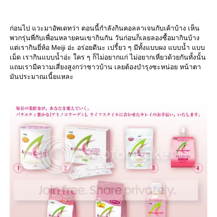
ก่อนไป แวะมาอัพเดทว่า ตอนนี้กำลังกินคอลลาเจนกับเค้าบ้าง เห็น
พวกรุ่นพี่กับเพื่อนหลายคนเขากินกัน วันก่อนก็เลยลองซื้อมากินบ้าง
ต่เรากินยี่ห้อ Meiji อ่ะ อร่อยดีนะ เปรี้ยว ๆ มีทั้งแบบผง แบบน้ำ แบบ
เม็ด เรากินแบบน้ำอ่ะ ใคร ๆ ก็ไม่อยากแก่ ไม่อยากเหี่ยวด้วยกันทั้งนั้น
ถมเรามีความเสี่ยงสูงกว่าชาวบ้าน เลยต้องบำรุงซะหน่อย หน้าตา
มันประมาณเนี้ยแหละ