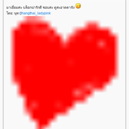
มาเยี่ยมค่ะ บล็อกน่ารักดี ชอบค่ะ ดูสะอาดตาจัง
ดย: นุท (
thangthai_ladypink