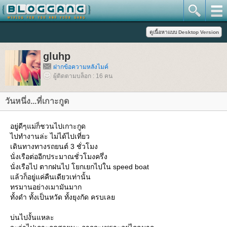
gluhp
ฝากข้อความหลังไมค์
ผู้ติดตามบล็อก : 16 คน
วันหนึ่ง...ที่เกาะกูด
อยู่ดีๆแม่ก็ชวนไปเกาะกูด
ไปทำงานล่ะ ไม่ได้ไปเที่ยว
เดินทางทางรถยนต์ 3 ชั่วโมง
นั่งเรือต่ออีกประมาณชั่วโมงครึ่ง
นั่งเรือไป ตากฝนไป โยกเยกไปใน speed boat
ล้วก็อยู่แค่คืนเดียวเท่านั้น
ทรมานอย่างเมามันมาก
ทั้งดำ ทั้งเป็นหวัด ทั้งยุงกัด ครบเล
บ่นไปงั้นแหละ