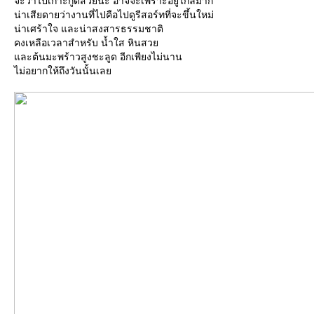
จะว่าไปเกาะกูดสวยนะ อาจจะเพราะอยู่ไกลมาก
น่าเสียดายว่างานที่ไปคือไปดูรีสอร์ทที่จะขึ้นใหม่
น่าเศร้าใจ และน่าสงสารธรรมชาติ
คงเหลือเวลาสำหรับ น้ำใส หินสว
ละต้นมะพร้าวสูงชะลูด อีกเพียงไม่นาน
ไม่อยากให้ถึงวันนั้นเล