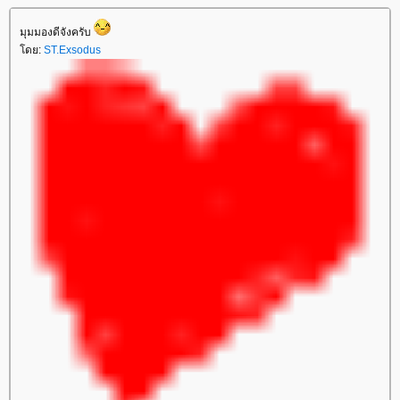
มุมมองดีจังครับ
ดย:
ST.Exsodus