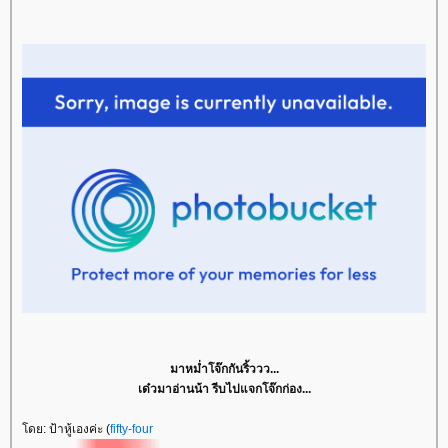
มาหม่ำโจ๊กกันริ้ววว...
เด๋วมาอ่านน้า รีบไปแจกโจ๊กก่อง...
ดย: ป้าหู้เองค่ะ (
fifty-four