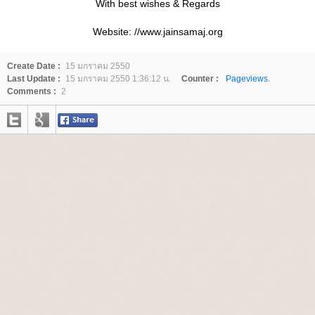
With best wishes & Regards
Website: //www.jainsamaj.org
Create Date :
15 มกราคม 2550
Last Update :
15 มกราคม 2550 1:36:12 น.
Counter :
Pageviews.
Comments :
2