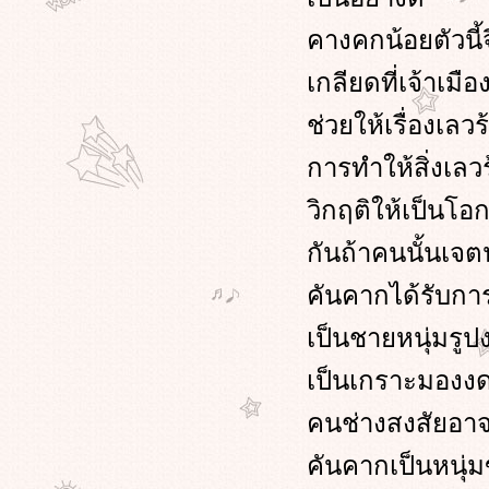
คางคกน้อยตัวนี้จ
เกลียดที่เจ้าเ
ช่วยให้เรื่องเลว
การทำให้สิ่งเลว
วิกฤติให้เป็นโอ
กันถ้าคนนั้นเจต
คันคากได้รับการ
เป็นชายหนุ่มรูป
เป็นเกราะมอง
คนช่างสงสัยอาจต
คันคากเป็นหนุ่