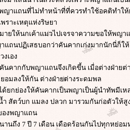
ญาแถนที่ไม่ทำหน้าที่ที่ควรทำใช้อคติทำให้
พราะเหตุแห่งริษยา
มายให้นกเค้าแมวไปเจรจาความขอให้พญาแ
แถนปฏิเสธบอกว่าคันคากเก่งมากนักนี่ก็ให
ลวงเอง
นคากกับพญาแถนจึงเกิดขึ้น เมื่อต่างฝ่ายต่
ม่ยอมลงให้กัน ต่างฝ่ายต่างระดมพล
้ยกย่องให้คันคากเป็นพญาเป็นผู้นำทัพมีเหล
์น้ำ สัตว์บก แมลง ปลวก มารวมกันก่อตัวให้สู
ัพของพญาแถน
วนานถึง 7 ปี 7 เดือน เดือดร้อนกันไปทุกหย่อมหญ