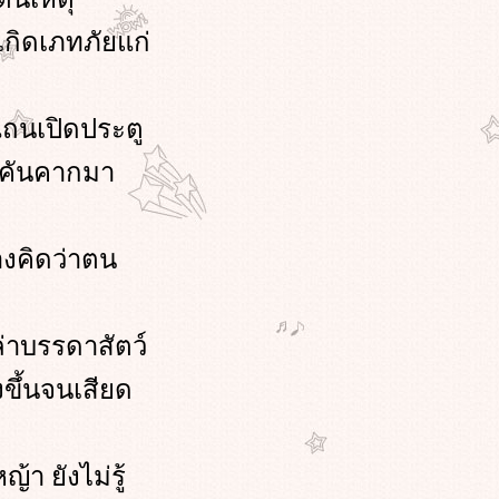
เกิดเภทภัยแก่
ถนเปิดประตู
้คันคากมา
างคิดว่าตน
่าบรรดาสัตว์
งขึ้นจนเสียด
้า ยังไม่รู้