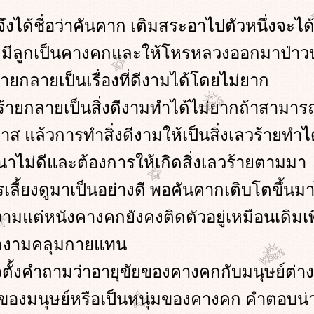
ึงได้ชื่อว่าคันคาก เติมสระอาไปตัวหนึ่งจะได้
มืองมีลูกเป็นคางคกและให้โหรหลวงออกมาป่าว
ร้ายกลายเป็นเรื่องที่ดีงามได้โดยไม่ยาก
ร้ายกลายเป็นสิ่งดีงามทำได้ไม่ยากถ้าสามาร
กาส แล้วการทำสิ่งดีงามให้เป็นสิ่งเลวร้ายทำไ
นาไม่ดีและต้องการให้เกิดสิ่งเลวร้ายตามมา
เลี้ยงดูมาเป็นอย่างดี พอคันคากเติบโตขึ้นม
งามแต่หนังคางคกยังคงติดตัวอยู่เหมือนเดิมเพ
งดงามคลุมกายแทน
ั้งคำถามว่าอายุขัยของคางคกกับมนุษย์ต่างก
มของมนุษย์หรือเป็นหนุ่มของคางคก คำตอบน่า