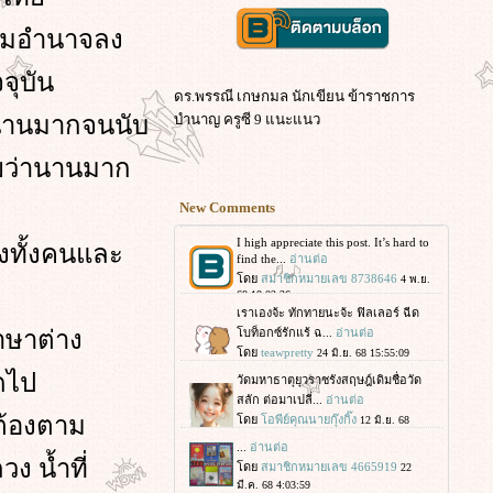
่อมอำนาจลง
จุบัน
ดร.พรรณี เกษกมล นักเขียน ข้าราชการ
านานมากจนนับ
บำนาญ ครูซี 9 แนะแนว
เลยว่านานมาก
New Comments
องทั้งคนและ
ภาษาต่าง
มดไป
ต้องตาม
ง น้ำที่