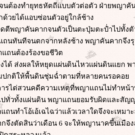
ต้องทำยุทธหัตถีแบบตัวต่อตัว ฝ่ายพญาคั
้วยได้แอบซ่อนตัวอยู่ใกล้ช้าง
ตีพญาคันคากจนตัวเป็นตะปุ่มตะป่ำไปทั้ง
าแถนทันทีจนตกจากหลังช้าง พญาคันคากจึงร
ถนต้องร้องขอชีวิต
ได้ ส่งผลให้หยุดแผ่นดินไหวแผ่นดินแยก พา
ปกติให้พื้นดินชุ่มฉ่ำตามที่หลายคนรอคอ
ดการไต่สวนคดีความเหตุที่พญาแถนไม่ทำหน้า
ญไปทั่วทั้งแผ่นดิน พญาแถนยอมรับผิดและสัญ
พญาแถนทำโอ้เอ้เฉไฉว่าแล้วเวลาใดจึงจะเหมา
จึงตัดสินว่าเดือน 6 จะให้พญานาคขึ้นเมือ