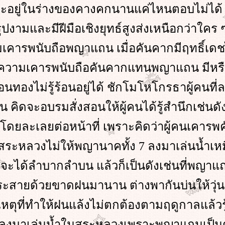
จะอยู่ในร่างของคางคกนานแค่ไหนตอบไม่ได้ 
ูปงามและมีฝีมือเชิงยุทธ์สูงส่งเหนือกว่าใคร 
มเคารพนับถือพญาแถน เมื่อคันคากมีฤทธิ์เดช
ห้ความเคารพนับถือคันคากแทนพญาแถน มีหร
อนทองไม่รู้ร้อนอยู่ได้ ชักโมโหโกรธาผู้คนที
คิดจะอบรมสั่งสอนให้ผู้คนได้รู้สำนึกเช่นดั
ำโดยละเลยต่อหน้าที่ เพราะคิดว่าผู้คนเคาร
้นสระหลวงไม่ให้พญานาคทั้ง 7 ลงมาเล่นน้ำเห
์จะได้ลำบากลำบน แล้วก็เป็นดังเช่นที่พญา
ระสายด้วยขาดฝนมานาน ต่างพากันบ่นให้วุ่
ตุที่ทำให้ฝนแล้งไม่ตกต้องตามฤดูกาลแล้วรู้
งมาเล่นน้ำในสระหลวงเพราะพญาแถนเป็นต