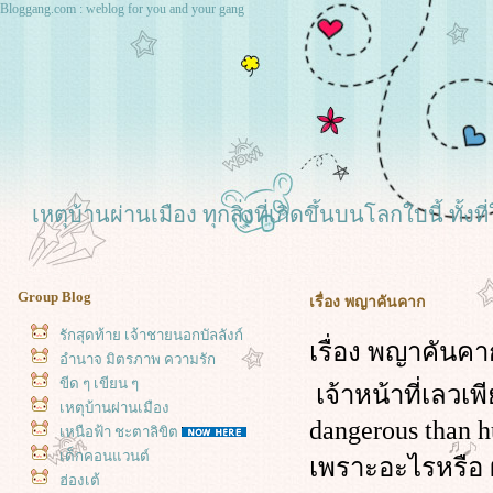
Bloggang.com : weblog for you and your gang
เหตุบ้านผ่านเมือง ทุกสิ่งที่เกิดขึ้นบนโลกใบนี้ ทั
Group Blog
เรื่อง พญาคันคาก
รักสุดท้าย เจ้าชายนอกบัลลังก์
เรื่อง พญาคันคา
อำนาจ มิตรภาพ ความรัก
ขีด ๆ เขียน ๆ
เจ้าหน้าที่เลวเ
เหตุบ้านผ่านเมือง
dangerous than h
เหนือฟ้า ชะตาลิขิต
เด็กคอนแวนต์
เพราะอะไรหรือ ผ
ฮ่องเต้