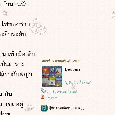
ๆ จำนวนนับ
ั้งไฟของชาว
ะยิบระยับ
แท้ เมื่อเติบ
สมาชิกหมายเลข 4665919
ป็นเกราะ
Location :
ปสู้รบกับพญา
[ดู Profile ทั้งหมด]
ฝากข้อความหลังไมค์
มเป็น
Rss Feed
ณาเขตอยู่
ผู้ติดตามบล็อก : 2 คน [
?
]
องไท