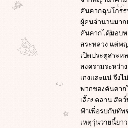
คันคากฉุนโกรธพ
ผู้คนจำนวนมากเ
คันคากได้มอบห
สระหลวง แต่พญา
เปิดประตูสระห
สงครามระหว่างคั
เก่งและแน่ จึงไ
พวกของคันคากได
เลื้อยคลาน สัตว
ฟ้าเพื่อรบกับท
เหตุวุ่นวายนี้ยา