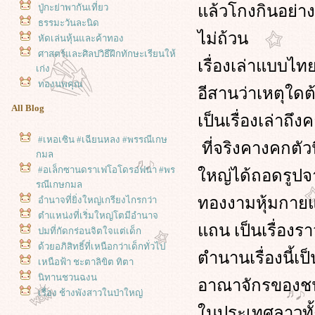
ล้วโกงกินอย่าง
ปู่กะย่าพากันเที่ยว
ธรรมะวันละนิด
ไม่ถ้วน
หัดเล่นหุ้นและค้าทอง
ศาสตร์และศิลปวิธีฝึกทักษะเรียนให้
เรื่องเล่าแบบไท
เก่ง
ทองนพคุณ
อีสานว่าเหตุใด
All Blog
เป็นเรื่องเล่าถึง
#เหอเซิน #เฉียนหลง #พรรณีเกษ
ที่จริงคางคกตัว
กมล
#อเล็กซานดราเฟโอโดรอฟนา #พร
หญ่ได้ถอดรูปจ
รณีเกษกมล
ทองงามหุ้มกายแ
อำนาจที่ยิ่งใหญ่เกรียงไกรกว่า
ตำแหน่งที่เริ่มใหญ่โตมีอำนาจ
ถน เป็นเรื่องราว
ปมที่กัดกร่อนจิตใจแต่เด็ก
ด้วยอภิสิทธิ์ที่เหนือกว่าเด็กทั่วไป
ตำนานเรื่องนี้เ
เหนือฟ้า ชะตาลิขิต ทิตา
นิทานชวนฉงน
อาณาจักรของชนชา
เรื่อง ช้างพังสาวในป่าใหญ่
2 เรื่อง เกิดมาเป็นนางพญาผึ้ง
นประเทศลาวทั