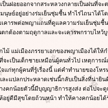
เป็นฝอยออกจากสระหลวงกลายเป็นฝนที่จะต
นุษย์อยู่อย่างร่มเย็นชุ่มชื้น ทำไร่ไถนาได้
ามเคารพต่อพญาแถนที่ดูแลความร่มเย็นชุ่มชื
ฝนตกต้องตามฤดูกาลและจะเคารพกราบไหว้
ดอกไม้ แม่เมืองภรรยาเอกของพญาเมืองได้ให้
ี่จะเป็นเด็กชายเหมือนผู้คนทั่วไป เหตุการณ์เ
่ทุกผู้คนที่รู้เรื่องนี้ แต่คำทำนายของโห
และแปลกประหลาดเช่นนี้กลับเป็นสิ่งที่น่ายินด
างคกน้อยตัวนี้มีบุญญาธิการสูงส่ง ต่อไปจะด
้อยู่ดีมีสุขโดยถ้วนหน้า ทำให้คางคกน้อยได้