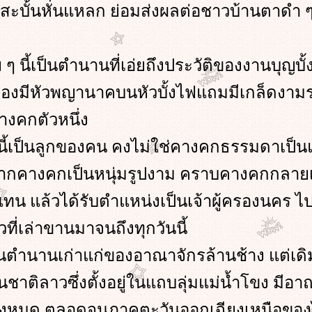
สะบั้นหั่นแหลก ย่อมส่งผลต่อชาวบ้านตาดำ 
ย ๆ นี้เป็นตำนานที่เอ่ยถึงประวัติของงานบุญบ
ต้องมีหัวพญานาคบนหัวบั้งไฟแถมมีเกล็ดงามร
คางคกตัวหนึ่ง
นี้เป็นลูกของคน คงไม่ใช่คางคกธรรมดาเป็นแน่
ากคางคกเป็นหนุ่มรูปงาม คราบคางคกกลายเ
ทน แล้วได้รับตำแหน่งเป็นเจ้าผู้ครองนคร ไ
ที่เล่าขานมาจนถึงทุกวันนี้
ป็นตำนานเก่าแก่ของอาณาจักรล้านช้าง แต่เดิ
ติลาวซึ่งตั้งอยู่ในแถบลุ่มแม่น้ำโขง มีอา
้งหมด ตลอดจนภาคตะวันออกเฉียงเหนือข