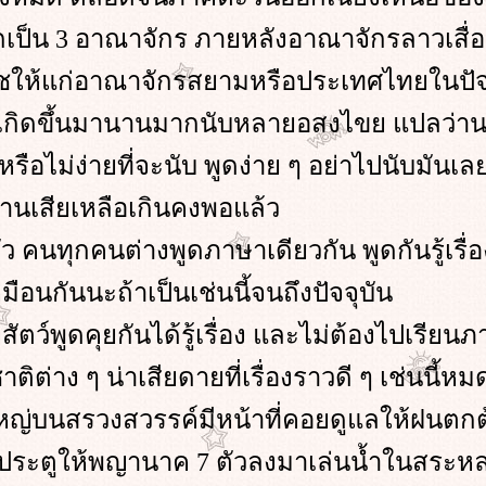
กเป็น 3 อาณาจักร ภายหลังอาณาจักรลาวเสื
าชให้แก่อาณาจักรสยามหรือประเทศไทยในปัจ
องนี้เกิดขึ้นมานานมากนับหลายอสงไขย แปลว่
นหรือไม่ง่ายที่จะนับ พูดง่าย ๆ อย่าไปนับมัน
นานเสียเหลือเกินคงพอแล้ว
ตัว คนทุกคนต่างพูดภาษาเดียวกัน พูดกันรู้เรื่
หมือนกันนะถ้าเป็นเช่นนี้จนถึงปัจจุบัน
งสัตว์พูดคุยกันได้รู้เรื่อง และไม่ต้องไปเรียน
ต่าง ๆ น่าเสียดายที่เรื่องราวดี ๆ เช่นนี้ห
หญ่บนสรวงสวรรค์มีหน้าที่คอยดูแลให้ฝนตก
ประตูให้พญานาค 7 ตัวลงมาเล่นน้ำในสระหลว