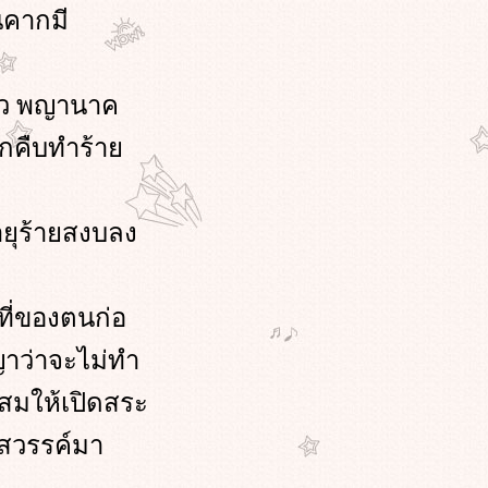
นคากมี
ตัว พญานาค
ุกคืบทำร้า
ยุร้ายสงบลง
ที่ของตนก่อ
ญาว่าจะไม่ทำ
ะสมให้เปิดสระ
งสวรรค์มา