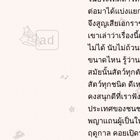
1 เรื่อง กบจำศีล
ต่อมาได้แบ่งแย
สุภาษิตไทยและต่างประเทศ
เรื่อง กำพร้าผีน้อ
จึงสูญเสียเอกร
เรื่อง พระลอ
เรื่อง พญาคันคาก
เขาเล่าว่าเรื่
ad
เรื่อง พญาไก่ป่า
เรื่อง พญากง พญาพาน
ไม่ได้ นับไม่ถ้ว
เรื่อง ไก่ฟ้ากับหมาจิ้งจอกเจ้าเล่ห์
ขนาดไหน รู้ว่า
เรื่อง การแบ่งเนื้อของสิงโต
เรื่อง กาบ้ายอ
สมัยนั้นสัตว์ทุก
เรื่อง กากับนกยูง
เรื่อง กากับนกนางแอ่น
สัตว์ทุกชนิด ดีเ
กวางป่ากับพวงองุ่น
เรื่อง กระต่ายป่ากับกบ
คงสนุกดีที่เราฟั
เรื่อง กระต่ายกับเต่า
เรื่อง กวางป่ากับพวงองุ่น
ประเทศของชนชาติ
เรื่อง กระต่ายป่ากับกบ
พญาแถนผู้เป็นใ
เรื่อง กระต่ายกับเต่า
นิทานที่สอนให้คิด
ฤดูกาล คอยเปิด
กบเลือกนา