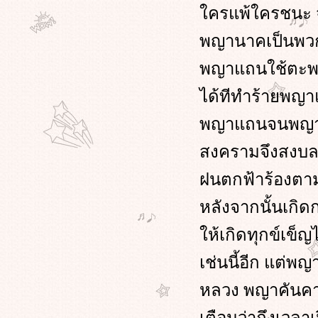
ครแพ้ใครชนะ จน
พญานาคเป็นพวกด
พญาแถนใช้ตะพด
ได้ทีทำร้ายพญ
พญาแถนจนพญาแ
สงครามจึงสงบลง
ฝนตกฟ้าร้องตาม
หลังจากนั้นเกิ
ห้เกิดทุกข์เข็
เช่นนี้อีก แต่
หลวง พญาคันคาก