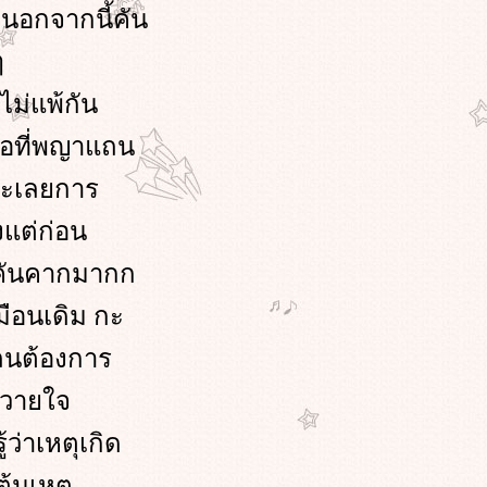
นอกจากนี้คัน
ๆ
ไม่แพ้กัน
ือที่พญาแถน
่ละเลยการ
งแต่ก่อน
พคันคากมากก
มือนเดิม กะ
แถนต้องการ
นวายใจ
ว่าเหตุเกิด
้นเหตุ