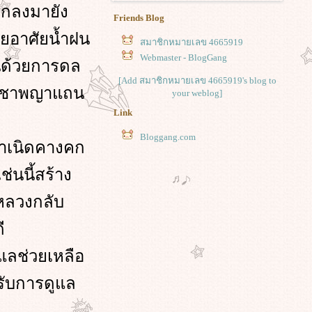
กลงมายัง
Friends Blog
โดยอาศัยน้ำฝน
สมาชิกหมายเลข 4665919
Webmaster - BlogGang
้นด้วยการดล
[Add สมาชิกหมายเลข 4665919's blog to
บูชาพญาแถน
your weblog]
Link
Bloggang.com
กำเนิดคางคก
ช่นนี้สร้าง
รหลวงกลับ
ี
ูแลช่วยเหลือ
รับการดูแล