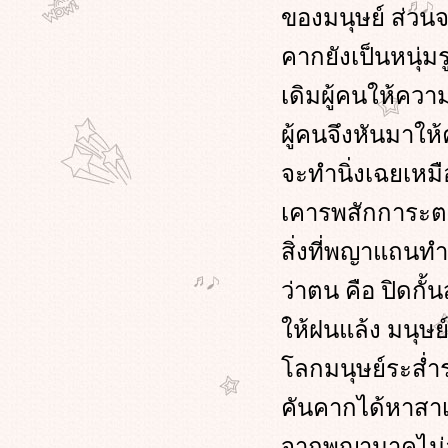
ของมนุษย์ ส่วน
คากยังเป็นหนุ่มร
เดิมผู้คนให้ควา
ผู้คนจึงหันมาใ
จะทำนิ่งเฉยเหมื
เคารพสักการะตน 
สิ่งที่พญาแถนท
ว่าตน คือ ปิดกั
ห้ฝนแล้ง มนุษย
ลกมนุษย์ระส่ำ
คันคากได้หาสาเห
จากพญานาคไม่ล