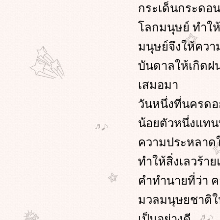
เกริ่นนำ
กระเด็นกระดอน
คนที่ชื่ออีสป
เรื่อง แม่กวางกับลูก
ลกมนุษย์ ทำให้ม
เรื่อง กบกับหนู
มนุษย์จึงให้คว
เรื่อง แม่เหยี่ยวกับลูกเหยี่ยว
บันดาลให้เกิด
เสมอมา
วันหนึ่งที่นคร
น้อยตัวหนึ่งแทนท
ความประหลาดใจแก
ทำให้สิ่งเลวร้าย
คำทำนายที่ว่า ค
มวลมนุษยชาติให
เป็นอย่างดี